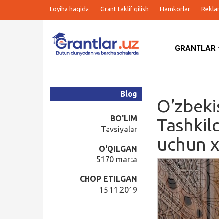
Loyiha haqida
Grant taklif qilish
Hamkorlar
Rekla
GRANTLAR
Grantlar
Tanlovlar
Blog
O’zbeki
Ishlar
BO'LIM
Tashkil
Tavsiyalar
uchun x
Kurslar
O'QILGAN
5170 marta
Blog
CHOP ETILGAN
15.11.2019
Yana