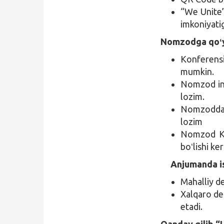
“We Unite”
imkoniyatig
Nomzodga qo
ʻ
Konferens
mumkin.
Nomzod ing
lozim.
Nomzodda iq
lozim
Nomzod Ko
boʻlishi ker
Anjumanda ish
Mahalliy de
Xalqaro del
etadi.
Qanday qilib “