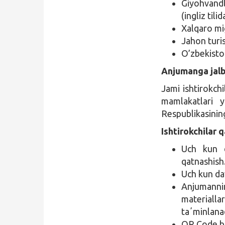
Giyohvandli
(ingliz tilid
Xalqaro mig
Jahon turis
O’zbekisto
Anjumanga jalb 
Jami ishtirokch
mamlakatlari y
Respublikasining
Ishtirokchilar
Uch kun d
qatnashish
Uch kun da
Anjumanni
materiall
taʼminlanad
QR Code bi