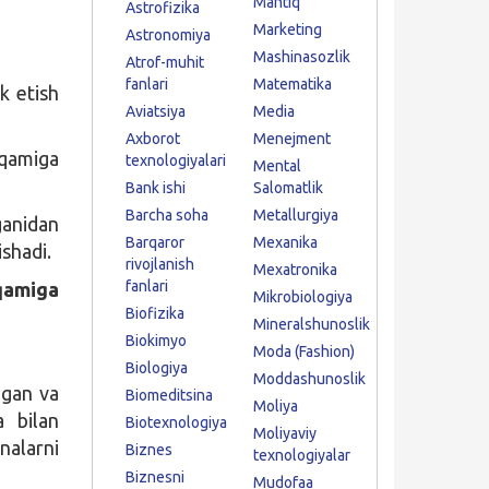
Mantiq
Astrofizika
Marketing
Astronomiya
Mashinasozlik
Atrof-muhit
fanlari
Matematika
k etish
Aviatsiya
Media
Axborot
Menejment
aqamiga
texnologiyalari
Mental
Bank ishi
Salomatlik
Barcha soha
Metallurgiya
anidan
Barqaror
Mexanika
shadi.
rivojlanish
Mexatronika
fanlari
qamiga
Mikrobiologiya
Biofizika
Mineralshunoslik
Biokimyo
Moda (Fashion)
Biologiya
Moddashunoslik
igan va
Biomeditsina
Moliya
a bilan
Biotexnologiya
Moliyaviy
alarni
Biznes
texnologiyalar
Biznesni
Mudofaa