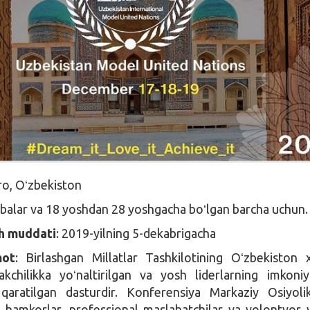
o, Oʻzbekiston
abalar va 18 yoshdan 28 yoshgacha boʻlgan barcha uchun.
sh muddati
: 2019-yilning 5-dekabrigacha
mot
: Birlashgan Millatlar Tashkilotining Oʻzbekiston 
chilikka yoʻnaltirilgan va yosh liderlarning imkoniya
 qaratilgan dasturdir. Konferensiya Markaziy Osiyol
ro hamkorlar, professional maslahatchilar va volontyor 