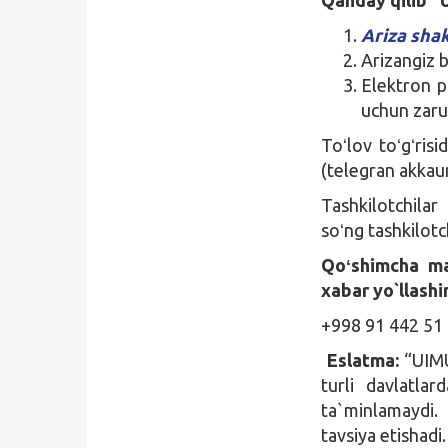
Ariza shak
Arizangiz b
Elektron p
uchun zarur
Toʻlov toʻgʻri
(telegran akkau
Tashkilotchil
soʻng tashkilot
Qo
ʻ
shimcha m
xabar yo`llash
+998 91 442 51 
Eslatma:
“UIMU
turli davlatla
ta`minlamaydi
tavsiya etishadi.