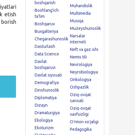
boshqarish
Muhandislik
yatlari
Boshlang'ich
Multimedia
k etish
ta'lim
Musiqa
 borish
Boshqaruv
Muzeyshunoslik
Buxgalteriya
Narsalar
Chegarashunoslik
interneti
Dasturlash
Neft va gaz ishi
Data Science
Nemis tili
Davlat
Nevrologiya
boshqaruvi
Neyrobiologiya
Davlat siyosati
Onkologiya
Demografiya
Oshpazlik
Dinshunoslik
Oziq-ovqat
Diplomatiya
sanoati
Dizayn
Oziq-ovqat
Dramaturgiya
xavfsizligi
Ekologiya
Oʻrmon xoʻjaligi
Ekoturizm
Pedagogika