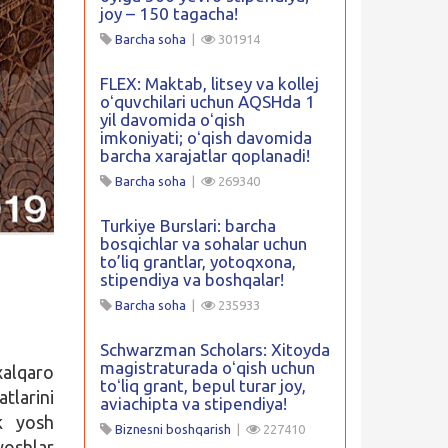
joy – 150 tagacha!
Barcha soha
|
301914
FLEX: Maktab, litsey va kollej
oʻquvchilari uchun AQSHda 1
yil davomida oʻqish
imkoniyati; oʻqish davomida
barcha xarajatlar qoplanadi!
Barcha soha
|
269340
Turkiye Burslari: barcha
bosqichlar va sohalar uchun
to’liq grantlar, yotoqxona,
stipendiya va boshqalar!
Barcha soha
|
235933
Schwarzman Scholars: Xitoyda
magistraturada oʻqish uchun
xalqaro
toʻliq grant, bepul turar joy,
tlarini
aviachipta va stipendiya!
ik yosh
Biznesni boshqarish
|
227410
yoshlar