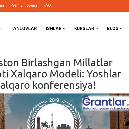
ma
Premium obuna
FAQ
TANLOVLAR
ISHLAR
KURSLAR
BLOG
ston Birlashgan Millatlar
oti Xalqaro Modeli: Yoshlar
alqaro konferensiya!