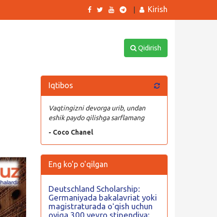
Kirish
|
Qidirish
Iqtibos
Vaqtingizni devorga urib, undan
eshik paydo qilishga sarflamang
- Coco Chanel
Eng ko'p o'qilgan
Deutschland Scholarship:
Germaniyada bakalavriat yoki
magistraturada oʻqish uchun
oyiga 300 yevro stipendiya;