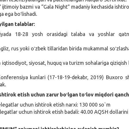
 ijtimoiy bazmi va “Gala Night” madaniy kechasida ishtiro
a ega boʻlishadi.
yilgan talablar:
iyada 18-28 yosh orasidagi talaba va yoshlar qatna
liz, rus yoki oʻzbek tillaridan birida mukammal soʻzlasha
tisodiyot, siyosat, huquq va turizm sohalariga qiziqish b
nferensiya kunlari (17-18-19-dekabr, 2019) Buxoro s
ak.
tirok etish uchun zarur bo
ʻ
lgan to
ʻ
lov miqdori qanch
legatlar uchun ishtirok etish narxi: 130 000 so`m
egatlar uchun ishtirok etish badali: 40.00 AQSH dollarini 
UIMUN” anjumani ishtirokchisiga aylanish mumkin?