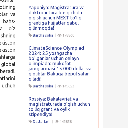
otining
Yaponiya: Magistratura va
doktorantura bosqichida
olar va
oʻqish uchun MEXT toʻliq
, bahs-
grantiga hujjatlar qabul
qilinmoqda!
da o’z
ishning
Barcha soha
|
178860
ekiston
ClimateScience Olympiad
kiston
2024: 25 yoshgacha
shlarga
boʻlganlar uchun onlayn
olimpiada: mukofot
 global
jamgʻarmasi 15 000 dollar va
beradi.
gʻoliblar Bakuga bepul safar
tlarini
qiladi!
r uchun
Barcha soha
|
149653
Rossiya: Bakalavriat va
magistraturada o’qish uchun
to’liq grant va oylik
stipendiya!
Dasturlash
|
143858