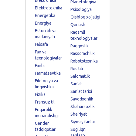
Elektronika
Planetologiya
Elektrotexnika
Psixologiya
Energetika
Qishloq xo'jaligi
Energiya
Qurilish
Eston tili va
Raqamli
madaniyati
texnologiyalar
Falsafa
Raqqoslik
Fan va
Rassomchilik
texnologiyalar
Robototexnika
Fanlar
Rus tili
Farmatsevtika
Salomatlik
Filologiya va
San'at
lingvistika
San'at tarixi
Fizika
Savodxonlik
Fransuz tili
Shaharsozlik
Fuqarolik
She'riyat
muhandisligi
Siyosiy fanlar
Gender
tadqiqotlari
Sog'liqni
saqlash