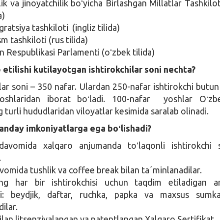
k va jinoyatchilik boʻyicha Birlashgan Millatlar Tashkilot
a)
ratsiya tashkiloti (ingliz tilida)
m tashkiloti (rus tilida)
n Respublikasi Parlamenti (oʻzbek tilida)
etilishi kutilayotgan ishtirokchilar soni nechta?
ilar soni – 350 nafar. Ulardan 250-nafar ishtirokchi butu
oshlaridan iborat boʻladi. 100-nafar yoshlar Oʻzbe
 turli hududlaridan viloyatlar kesimida saralab olinadi.
 qanday imkoniyatlarga ega bo
ʻ
lishadi?
avomida xalqaro anjumanda toʻlaqonli ishtirokchi s
.
vomida tushlik va coffee break bilan taʼminlanadilar.
ng har bir ishtirokchisi uchun taqdim etiladigan a
ari: beydjik, daftar, ruchka, papka va maxsus sumk
ilar.
lan litsenziyalangan va patentlangan Xalqaro Sertifikat.