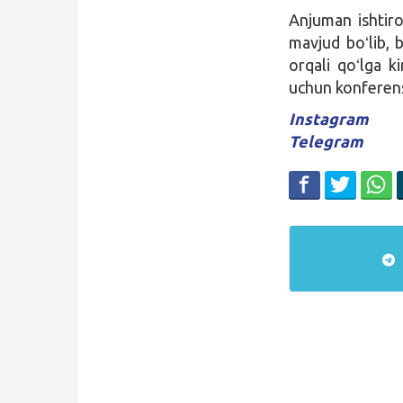
Anjuman ishtirok
mavjud boʻlib, b
orqali qoʻlga k
uchun konferensi
Instagram
Telegram