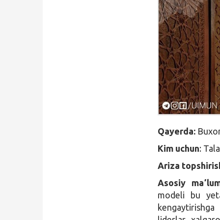
Qidirish
Kirish
Qayerda:
Buxor
Kim uchun
: Tal
Ariza topshiri
Asosiy ma
ʼ
lu
modeli bu yetak
kengaytirishga
liderlar, xalqa