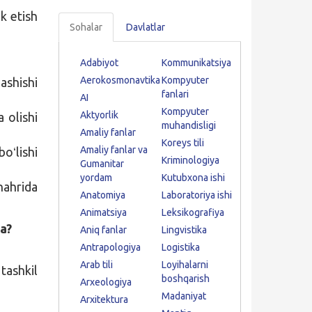
k etish
Sohalar
Davlatlar
Adabiyot
Kommunikatsiya
Aerokosmonavtika
Kompyuter
shishi
fanlari
AI
Kompyuter
Aktyorlik
 olishi
muhandisligi
Amaliy fanlar
Koreys tili
Amaliy fanlar va
oʻlishi
Kriminologiya
Gumanitar
yordam
Kutubxona ishi
hahrida
Anatomiya
Laboratoriya ishi
Animatsiya
Leksikografiya
a?
Aniq fanlar
Lingvistika
Antrapologiya
Logistika
Arab tili
Loyihalarni
tashkil
boshqarish
Arxeologiya
Madaniyat
Arxitektura