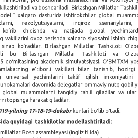
llashtiriladi va boshqariladi. Birlashgan Millatlar Tashkil
odeli” xalqaro dasturida ishtirokchilar global muamm
iklarni, rezolyutsiyalarni, inqiroz ssenariylarini
 ko’rib chiqishda va natijada global yechimlar
g vakillarini ovoz berishda xalqaro siyosatni ishlab chiq
ni sinab ko’radilar. Birlashgan Millatlar Tashkiloti O’zb
li bu Birlashgan Millatlar Tashkiloti va Oʻzbe
 5 qoʻmitasining akademik simulyatsiyasi. OʻBMTXM yo
lakatning e’tiborli vakillari bilan tanishib, hozirgi
universal yechimlarini taklif qilish imkoniyatini 
uhokamalari davomida delegatlar ommaviy nutq qobiliya
ar, global muammolarni tanqidiy tahlil qiladilar va ula
ni topishga harakat qiladilar.
019-yilning 17-18-19-dekabr
kunlari boʻlib oʻtadi.
ida quyidagi tashkilotlar modellashtiriladi:
millatlar Bosh assambleyasi (ingliz tilida)