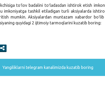
chisiga toʻlov badalini toʻladasdan ishtirok etish imkoni
u imkoniyatga tashkil etiladigan turli aksiyalarda ishtiro
iritish mumkin. Aksiyalardan muntazam xabardor boʻlib
yaning quyidagi 2 ijtimoiy tarmoqlarini kuzatib boring:
Yangiliklarni
telegram
kanalimizda kuzatib boring