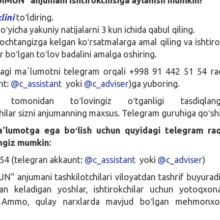
lini
toʻldiring.
oʻyicha yakuniy natijalarni 3 kun ichida qabul qiling.
ochtangizga kelgan koʻrsatmalarga amal qiling va ishtiro
 boʻlgan toʻlov badalini amalga oshiring.
sidagi maʼlumotni telegram orqali +998 91 442 51 54 r
nt:
@c_assistant
yoki
@c_adviser
)ga yuboring.
ar tomonidan toʻlovingiz oʻtganligi tasdiqlang
chilar sizni anjumanning maxsus. Telegram guruhiga qoʻshi
a
ʼ
lumotga ega bo
ʻ
lish uchun quyidagi telegram ra
ingiz mumkin:
54 (telegran akkaunt:
@c_assistant
yoki
@c_adviser
)
N” anjumani tashkilotchilari viloyatdan tashrif buyurad
rdan keladigan yoshlar, ishtirokchilar uchun yotoqxon
. Ammo, qulay narxlarda mavjud boʻlgan mehmonxon