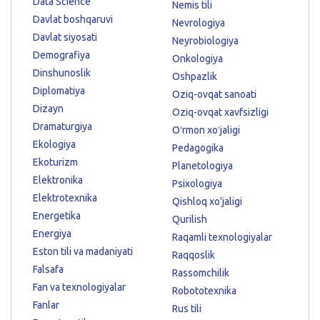
Data Science
Nemis tili
Davlat boshqaruvi
Nevrologiya
Davlat siyosati
Neyrobiologiya
Demografiya
Onkologiya
Dinshunoslik
Oshpazlik
Diplomatiya
Oziq-ovqat sanoati
Dizayn
Oziq-ovqat xavfsizligi
Dramaturgiya
Oʻrmon xoʻjaligi
Ekologiya
Pedagogika
Ekoturizm
Planetologiya
Elektronika
Psixologiya
Elektrotexnika
Qishloq xo'jaligi
Energetika
Qurilish
Energiya
Raqamli texnologiyalar
Eston tili va madaniyati
Raqqoslik
Falsafa
Rassomchilik
Fan va texnologiyalar
Robototexnika
Fanlar
Rus tili