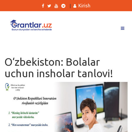
Kirish
|
Grantlar
Tanlovlar
O‘zbekiston: Bolalar
Ishlar
uchun insholar tanlovi!
Kurslar
Blog
Yana
Qidirish