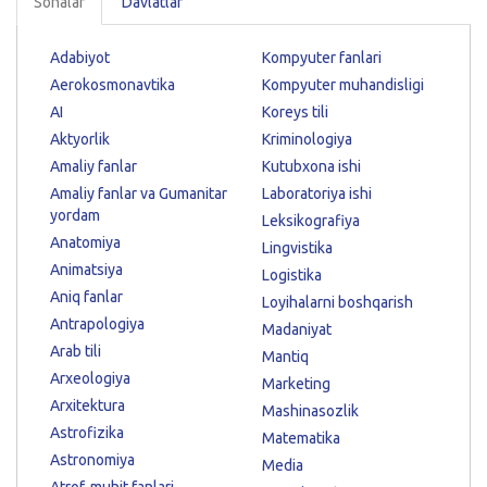
Sohalar
Davlatlar
Adabiyot
Kompyuter fanlari
Aerokosmonavtika
Kompyuter muhandisligi
AI
Koreys tili
Aktyorlik
Kriminologiya
Amaliy fanlar
Kutubxona ishi
Amaliy fanlar va Gumanitar
Laboratoriya ishi
yordam
Leksikografiya
Anatomiya
Lingvistika
Animatsiya
Logistika
Aniq fanlar
Loyihalarni boshqarish
Antrapologiya
Madaniyat
Arab tili
Mantiq
Arxeologiya
Marketing
Arxitektura
Mashinasozlik
Astrofizika
Matematika
Astronomiya
Media
Atrof-muhit fanlari