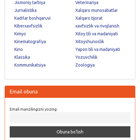
Jismoniy tarbiya
Veterinariya
Jurnalistika
Xalqaro munosabatlar
Kadrlar boshqaruvi
Xalqaro tijorat
Kiberxavfsizlik
xavfsizlik va rivojlanish
Kimyo
Xitoy tili va madaniyati
Kinematografiya
Xitoyshunoslik
Kino
Yapon tili va madaniyati
Klassika
Yozuvchilik
Kommunikatsiya
Zoologiya
Email obuna
Email manzilingizni yozing: