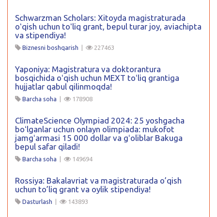
Schwarzman Scholars: Xitoyda magistraturada
oʻqish uchun toʻliq grant, bepul turar joy, aviachipta
va stipendiya!
Biznesni boshqarish
|
227463
Yaponiya: Magistratura va doktorantura
bosqichida oʻqish uchun MEXT toʻliq grantiga
hujjatlar qabul qilinmoqda!
Barcha soha
|
178908
ClimateScience Olympiad 2024: 25 yoshgacha
boʻlganlar uchun onlayn olimpiada: mukofot
jamgʻarmasi 15 000 dollar va gʻoliblar Bakuga
bepul safar qiladi!
Barcha soha
|
149694
Rossiya: Bakalavriat va magistraturada o’qish
uchun to’liq grant va oylik stipendiya!
Dasturlash
|
143893