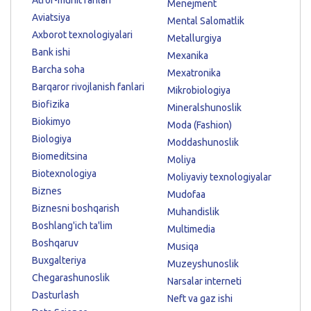
Menejment
Aviatsiya
Mental Salomatlik
Axborot texnologiyalari
Metallurgiya
Bank ishi
Mexanika
Barcha soha
Mexatronika
Barqaror rivojlanish fanlari
Mikrobiologiya
Biofizika
Mineralshunoslik
Biokimyo
Moda (Fashion)
Biologiya
Moddashunoslik
Biomeditsina
Moliya
Biotexnologiya
Moliyaviy texnologiyalar
Biznes
Mudofaa
Biznesni boshqarish
Muhandislik
Boshlang'ich ta'lim
Multimedia
Boshqaruv
Musiqa
Buxgalteriya
Muzeyshunoslik
Chegarashunoslik
Narsalar interneti
Dasturlash
Neft va gaz ishi