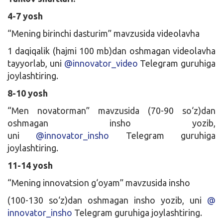
4-7 yosh
“Mening birinchi dasturim” mavzusida videolavha
1 daqiqalik (hajmi 100 mb)dan oshmagan videolavha
tayyorlab, uni
@innovator_video
Telegram guruhiga
joylashtiring.
8-10 yosh
“Men novatorman” mavzusida (70-90 so‘z)dan
oshmagan insho yozib,
uni
@innovator_insho
Telegram guruhiga
joylashtiring.
11-14 yosh
“Mening innovatsion g‘oyam” mavzusida insho
(100-130 so‘z)dan oshmagan insho yozib, uni
@
innovator_insho
Telegram guruhiga joylashtiring.