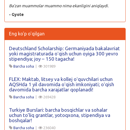
Ba’zan muammolar muammo nima ekanligini aniqlaydi.
- Gyote
Eng ko'p o'qilgan
Deutschland Scholarship: Germaniyada bakalavriat
yoki magistraturada oʻqish uchun oyiga 300 yevro
stipendiya; joy – 150 tagacha!
Barcha soha
|
301989
FLEX: Maktab, litsey va kollej oʻquvchilari uchun
AQSHda 1 yil davomida oʻqish imkoniyati; oʻqish
davomida barcha xarajatlar qoplanadi!
Barcha soha
|
269428
Turkiye Burslari: barcha bosqichlar va sohalar
uchun to’liq grantlar, yotoqxona, stipendiya va
boshqalar!
Barcha soha
|
236040