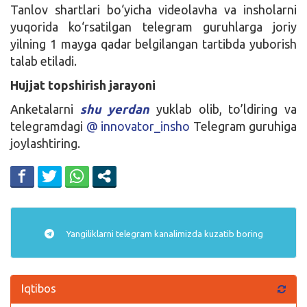
Tanlov shartlari bo‘yicha videolavha va insholarni
yuqorida ko‘rsatilgan telegram guruhlarga joriy
yilning 1 mayga qadar belgilangan tartibda yuborish
talab etiladi.
Hujjat topshirish jarayoni
Anketalarni
shu yerdan
yuklab olib, to’ldiring va
telegramdagi
@ innovator_insho
Telegram guruhiga
joylashtiring.
Yangiliklarni
telegram
kanalimizda kuzatib boring
Iqtibos