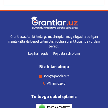
Grantlar.uz tolibi ilmlarga mashriqdan mag’ribgacha bo’lgan
mamlakatlarda bepul ta’lim olish uchun grant topishda yordam
beradi.
Loyiha haqida
Foydalanish bitimi
Biz bilan aloqa
info@grantlar.uz
@hamidziyo
To'lovga qabul qilamiz