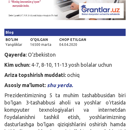
Kirish
Blog
BO'LIM
O'QILGAN
CHOP ETILGAN
Yangiliklar
16500 marta
04.04.2020
Qayerda:
O‘zbekiston
Kim uchun:
4-7, 8-10, 11-13 yosh bolalar uchun
Ariza topshirish muddati:
ochiq
Asosiy ma’lumot:
shu yerda.
Prezidentimizning 5 ta muhim tashabbusidan biri
bo‘lgan 3-tashabbusi aholi va yoshlar o‘rtasida
kompyuter texnologiyalari va internetdan
foydalanishni tashkil etish, yoshlarimizning
dasturlashga bo‘lgan qiziqishlarini oshirish hamda