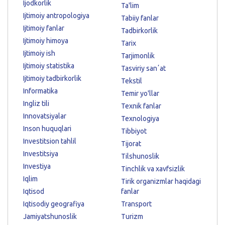
Ijodkorlik
Ta'lim
Ijtimoiy antropologiya
Tabiiy fanlar
Ijtimoiy fanlar
Tadbirkorlik
Ijtimoiy himoya
Tarix
Ijtimoiy ish
Tarjimonlik
Ijtimoiy statistika
Tasviriy sanʼat
Ijtimoiy tadbirkorlik
Tekstil
Informatika
Temir yo'llar
Ingliz tili
Texnik fanlar
Innovatsiyalar
Texnologiya
Inson huquqlari
Tibbiyot
Investitsion tahlil
Tijorat
Investitsiya
Tilshunoslik
Investiya
Tinchlik va xavfsizlik
Iqlim
Tirik organizmlar haqidagi
Iqtisod
fanlar
Iqtisodiy geografiya
Transport
Jamiyatshunoslik
Turizm