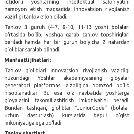
iqtidorli yoshlarning intellektual salohiyatini
namoyon etish maqsadida Innovatsion rivojlanish
vazirligi tanlov e’lon qiladi.
Tanlov 3 guruh (4-7, 8-10, 11-13 yosh) bolalari
o‘rtasida bo‘lib, yoshga qarab tanlov topshiriqlari
beriladi hamda har bir guruh bo‘yicha 2 nafardan
g‘oliblar saralab olinadi.
Manfaatli
jihatlari
:
Tanlov g‘oliblari Innovatsion rivojlanish vazirligi
huzuridagi Yoshlar akademiyasining g‘oyalar
generatori platformasi a’zoligiga nomzod bo‘lib
hisoblanadilar. Bu esa o‘z navbatida yoshlarga
g‘oyalarini takomillashtirish imkoniyatini beradi.
Bundan tashqari, g‘oliblar “JuniorCode” (bolalar
uchun dasturlash) kurslarida bepul o‘qish
imkoniyatiga ega bo‘ladi.
Tanlov shartlari: