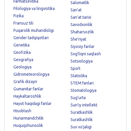
Farmatsevtika
Salomatlik
Filologiya va lingvistika
San'at
Fizika
San'at tarixi
Fransuz tili
Savodxonlik
Fuqarolik muhandisligi
Shaharsozlik
Gender tadqiqotlari
She'riyat
Genetika
Siyosiy fanlar
Geofizika
Sog'liqni saqlash
Geografiya
Sotsiologiya
Geologiya
Sport
Gidrometeorologiya
Statistika
Grafik dizayn
STEM fanlari
Gumanitar fanlar
Stomatologiya
Haykaltaroshlik
Sug'urta
Hayot haqidagi fanlar
Sun'iy intellekt
Hisoblash
Suratkashlik
Hunarmandchilik
Suratkashlik
Huquqshunoslik
Suv xo'jaligi