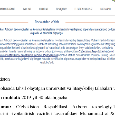
iston
ohasida tahsil olayotgan universitet va litsey/kollej talabalari
sh muhlati:
2019-yil 30-oktabrgacha
umot:
Oʻzbekiston Respublikasi Axborot texnologiya
rini rivojlantirish vazirligi tasarrufidagi Muhammad al-X