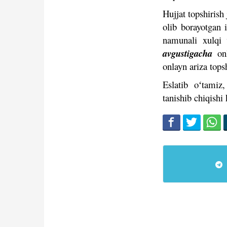
Hujjat topshiris
olib borayotgan i
namunali xulqi 
avgustigacha
onl
onlayn ariza top
Eslatib oʻtamiz
tanishib chiqishi