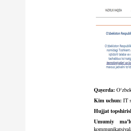
Qidirish
Kirish
Qayerda:
Oʻzbek
Kim uchun:
IT s
Hujjat topshiri
Umumiy maʼl
kommunikatsiyala