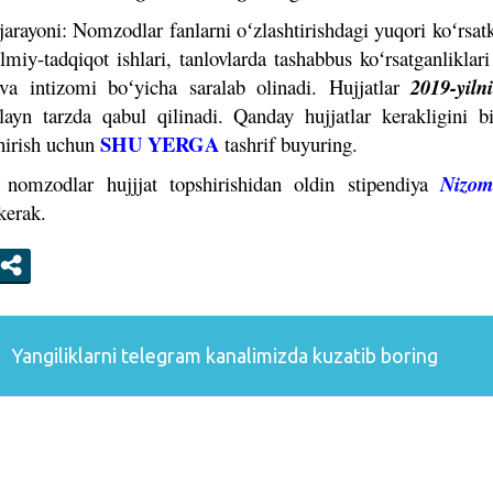
h jarayoni: Nomzodlar
fanlarni oʻzlashtirishdagi yuqori koʻrsatk
lmiy-tadqiqot ishlari, tanlovlarda tashabbus koʻrsatganlikla
va intizomi boʻyicha saralab olinadi. Hujjatlar
2019-yiln
ayn tarzda qabul qilinadi. Qanday hujjatlar kerakligini bi
SHU YERGA
shirish uchun
tashrif buyuring.
, nomzodlar hujjjat topshirishidan oldin stipendiya
Nizom
 kerak.
Yangiliklarni
telegram
kanalimizda kuzatib boring