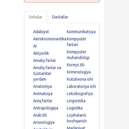
Sohalar
Davlatlar
Adabiyot
Kommunikatsiya
Aerokosmonavtika
Kompyuter
fanlari
AI
Kompyuter
Aktyorlik
muhandisligi
Amaliy fanlar
Koreys tili
Amaliy fanlar va
Kriminologiya
Gumanitar
yordam
Kutubxona ishi
Anatomiya
Laboratoriya ishi
Animatsiya
Leksikografiya
Aniq fanlar
Lingvistika
Antrapologiya
Logistika
Arab tili
Loyihalarni
boshqarish
Arxeologiya
Madaniyat