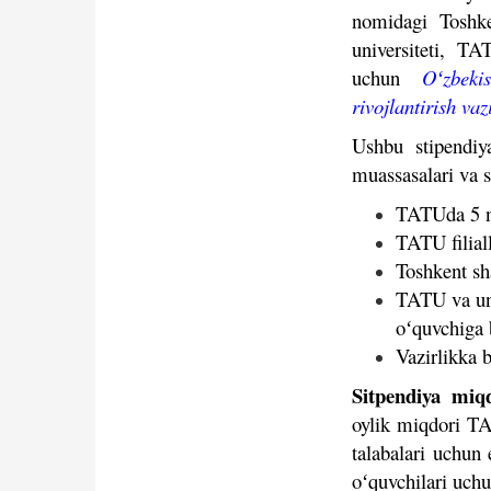
nomidagi Toshken
universiteti, TA
uchun
Oʻzbekis
rivojlantirish vaz
Ushbu stipendiy
muassasalari va s
TATUda 5 na
TATU filiall
Toshkent sh
TATU va uni
oʻquvchiga 
Vazirlikka b
Sitpendiya miqd
oylik miqdori TA
talabalari uchun
oʻquvchilari uch