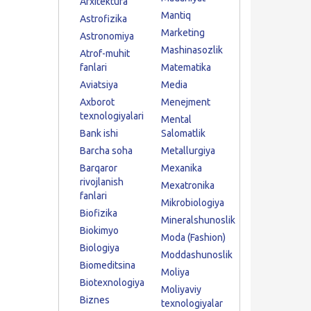
Arxitektura
Mantiq
Astrofizika
Marketing
Astronomiya
Mashinasozlik
Atrof-muhit
fanlari
Matematika
Aviatsiya
Media
Axborot
Menejment
texnologiyalari
Mental
Bank ishi
Salomatlik
Barcha soha
Metallurgiya
Barqaror
Mexanika
rivojlanish
Mexatronika
fanlari
Mikrobiologiya
Biofizika
Mineralshunoslik
Biokimyo
Moda (Fashion)
Biologiya
Moddashunoslik
Biomeditsina
Moliya
Biotexnologiya
Moliyaviy
Biznes
texnologiyalar