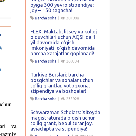
oyiga 300 yevro stipendiya;
joy – 150 tagacha!
Barcha soha
|
301908
FLEX: Maktab, litsey va kollej
oʻquvchilari uchun AQSHda 1
yil davomida oʻqish
imkoniyati; oʻqish davomida
barcha xarajatlar qoplanadi!
Barcha soha
|
269334
Turkiye Burslari: barcha
bosqichlar va sohalar uchun
to’liq grantlar, yotoqxona,
stipendiya va boshqalar!
Barcha soha
|
235928
 uchun
Schwarzman Scholars: Xitoyda
magistraturada oʻqish uchun
toʻliq grant, bepul turar joy,
lari va
aviachipta va stipendiya!
orazmiy