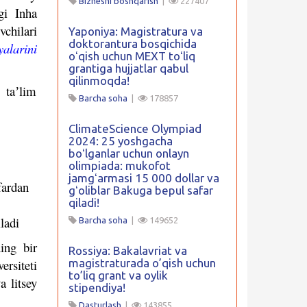
Biznesni boshqarish
|
227407
gi Inha
chilari
Yaponiya: Magistratura va
doktorantura bosqichida
alarini
oʻqish uchun MEXT toʻliq
grantiga hujjatlar qabul
qilinmoqda!
 taʼlim
Barcha soha
|
178857
ClimateScience Olympiad
2024: 25 yoshgacha
boʻlganlar uchun onlayn
olimpiada: mukofot
jamgʻarmasi 15 000 dollar va
fardan
gʻoliblar Bakuga bepul safar
qiladi!
iladi
Barcha soha
|
149652
ing bir
Rossiya: Bakalavriat va
rsiteti
magistraturada o’qish uchun
to’liq grant va oylik
a litsey
stipendiya!
Dasturlash
|
143855