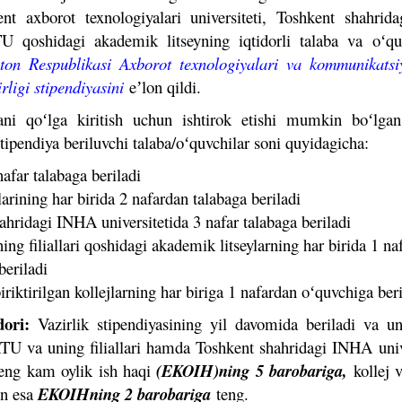
t axborot texnologiyalari universiteti, Toshkent shahrida
TU qoshidagi akademik litseyning iqtidorli talaba va oʻquv
ton Respublikasi Axborot texnologiyalari va kommunikatsiy
irligi stipendiyasi
ni
eʼlon qildi.
ani qoʻlga kiritish uchun ishtirok etishi mumkin boʻlgan
tipendiya beriluvchi talaba/oʻquvchilar soni quyidagicha:
far talabaga beriladi
arining har birida 2 nafardan talabaga beriladi
ahridagi INHA universitetida 3 nafar talabaga beriladi
ng filiallari qoshidagi akademik litseylarning har birida 1 na
beriladi
iriktirilgan kollejlarning har biriga 1 nafardan oʻquvchiga ber
ori:
Vazirlik stipendiyasining yil davomida beriladi va un
TU va uning filiallari hamda Toshkent shahridagi INHA unive
 eng kam oylik ish haqi
(EKOIH)ning 5 barobariga,
kollej v
un esa
EKOIHning 2 barobariga
teng.