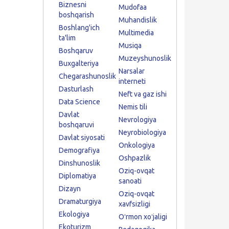
Biznesni
Mudofaa
boshqarish
Muhandislik
Boshlang'ich
Multimedia
ta'lim
Musiqa
Boshqaruv
Muzeyshunoslik
Buxgalteriya
Narsalar
Chegarashunoslik
interneti
Dasturlash
Neft va gaz ishi
Data Science
Nemis tili
Davlat
Nevrologiya
boshqaruvi
Neyrobiologiya
Davlat siyosati
Onkologiya
Demografiya
Oshpazlik
Dinshunoslik
Oziq-ovqat
Diplomatiya
sanoati
Dizayn
Oziq-ovqat
Dramaturgiya
xavfsizligi
Ekologiya
Oʻrmon xoʻjaligi
Ekoturizm