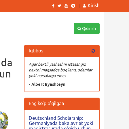
Kirish
|
Qidirish
Iqtibos
jda
Agar baxtli yashashni istasangiz
hun
baxtni maqsadga bog’lang, odamlar
yoki narsalarga emas
- Albert Eynshteyn
Eng ko'p o'qilgan
Deutschland Scholarship:
Germaniyada bakalavriat yoki
magistraturada oʻqish uchun