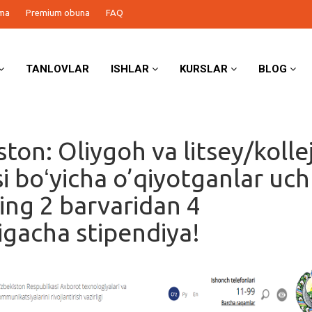
ma
Premium obuna
FAQ
TANLOVLAR
ISHLAR
KURSLAR
BLOG
ston: Oliygoh va litsey/kolle
si boʻyicha o’qiyotganlar uc
ng 2 barvaridan 4
igacha stipendiya!