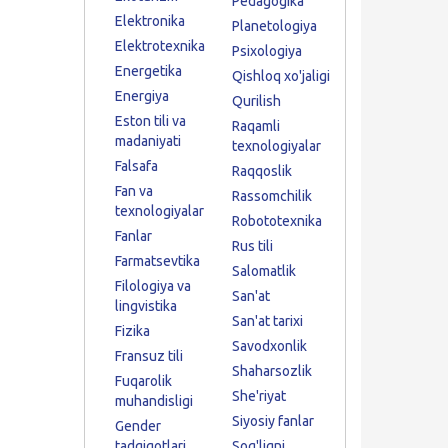
Pedagogika
Elektronika
Planetologiya
Elektrotexnika
Psixologiya
Energetika
Qishloq xo'jaligi
Energiya
Qurilish
Eston tili va
Raqamli
madaniyati
texnologiyalar
Falsafa
Raqqoslik
Fan va
Rassomchilik
texnologiyalar
Robototexnika
Fanlar
Rus tili
Farmatsevtika
Salomatlik
Filologiya va
San'at
lingvistika
San'at tarixi
Fizika
Savodxonlik
Fransuz tili
Shaharsozlik
Fuqarolik
She'riyat
muhandisligi
Siyosiy fanlar
Gender
tadqiqotlari
Sog'liqni