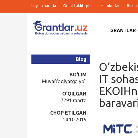
Loyiha haqida
Grant taklif qilish
Hamkorlar
Rekla
GRANTLAR
Grantlar
Tanlovlar
Blog
O’zbeki
Ishlar
BO'LIM
IT soha
Muvaffaqiyatga yo'l
EKOIHni
Kurslar
O'QILGAN
baravar
7291 marta
Blog
CHOP ETILGAN
14.10.2019
Yana