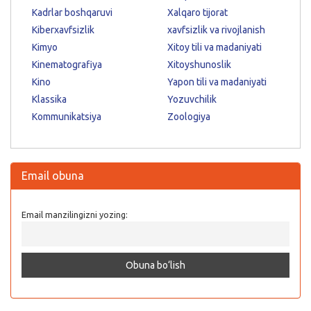
Kadrlar boshqaruvi
Xalqaro tijorat
Kiberxavfsizlik
xavfsizlik va rivojlanish
Kimyo
Xitoy tili va madaniyati
Kinematografiya
Xitoyshunoslik
Kino
Yapon tili va madaniyati
Klassika
Yozuvchilik
Kommunikatsiya
Zoologiya
Email obuna
Email manzilingizni yozing: