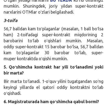
mumkin. Shuningdek, joriy yildan super-kontrakt
narxlarini OTMlar oʻzlari belgilashadi.
3-toifa
56,7 balldan kam toʻplaganlar (masalan, 1 ball boʻlsa
ham) 2-toifadagi super-kontrakt miqdorining 2
barobarini toʻlab oʻqishlari mumkin. Masalan,
oddiy super-kontrakt 15 barobar boʻlsa, 56,7 balldan
kam toʻplaganlar 30 barobar toʻlab, super-
muper kontraktda oʻqishi mumkin.
5. Qoʻshimcha kontrakt har yili toʻlanadimi yoki
bir marta?
Bir marta toʻlanadi. 1-oʻquv yilini tugatgandan soʻng
keyingi yillarda el qatori oddiy kontraktni toʻlab
oʻqishadi.
6. Magistraturada ham qoʻshimcha qabul bormi?