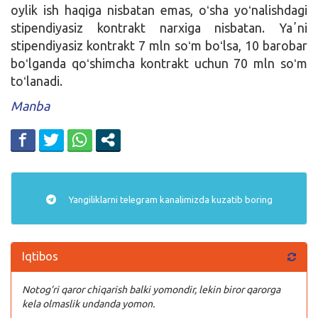
oylik ish haqiga nisbatan emas, oʻsha yoʻnalishdagi
stipendiyasiz kontrakt narxiga nisbatan. Yaʼni
stipendiyasiz kontrakt 7 mln soʻm boʻlsa, 10 barobar
boʻlganda qoʻshimcha kontrakt uchun 70 mln soʻm
toʻlanadi.
Manba
Yangiliklarni
telegram
kanalimizda kuzatib boring
Iqtibos
Notog’ri qaror chiqarish balki yomondir, lekin biror qarorga
kela olmaslik undanda yomon.