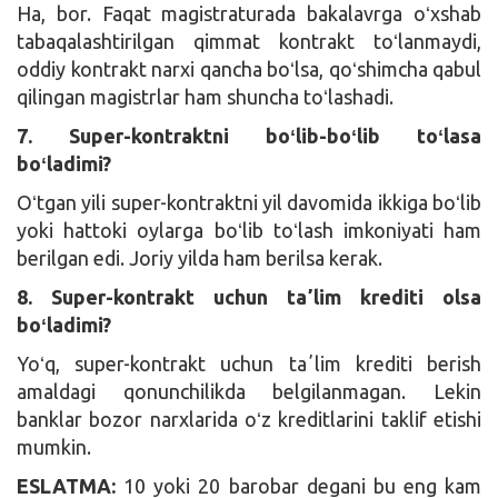
Ha, bor. Faqat magistraturada bakalavrga oʻxshab
tabaqalashtirilgan qimmat kontrakt toʻlanmaydi,
oddiy kontrakt narxi qancha boʻlsa, qoʻshimcha qabul
qilingan magistrlar ham shuncha toʻlashadi.
7. Super-kontraktni boʻlib-boʻlib toʻlasa
boʻladimi?
Oʻtgan yili super-kontraktni yil davomida ikkiga boʻlib
yoki hattoki oylarga boʻlib toʻlash imkoniyati ham
berilgan edi. Joriy yilda ham berilsa kerak.
8. Super-kontrakt uchun taʼlim krediti olsa
boʻladimi?
Yoʻq, super-kontrakt uchun taʼlim krediti berish
amaldagi qonunchilikda belgilanmagan. Lekin
banklar bozor narxlarida oʻz kreditlarini taklif etishi
mumkin.
ESLATMA:
10 yoki 20 barobar degani bu eng kam