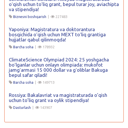
oʻqish uchun toʻliq grant, bepul turar joy, aviachipta
va stipendiya!
Biznesni boshqarish
|
227483
Yaponiya: Magistratura va doktorantura
bosqichida oʻqish uchun MEXT toʻliq grantiga
hujjatlar qabul qilinmoqda!
Barcha soha
|
178932
ClimateScience Olympiad 2024: 25 yoshgacha
boʻlganlar uchun onlayn olimpiada: mukofot
jamgʻarmasi 15 000 dollar va gʻoliblar Bakuga
bepul safar qiladi!
Barcha soha
|
149713
Rossiya: Bakalavriat va magistraturada o’qish
uchun to’liq grant va oylik stipendiya!
Dasturlash
|
143907