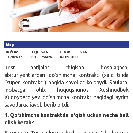
Kirish
Blog
BO'LIM
O'QILGAN
CHOP ETILGAN
Tavsiyalar
29158 marta
04.09.2020
Test natijalari chiqishni boshlagach,
abituriyentlardan qoʻshimcha kontrakt (xalq tilida
“super kontrakt”) haqida savollar koʻpaydi. Shularni
inobatga olib, huquqshunos Xushnudbek
Xudoyberdiyev qoʻshimcha kontrakt haqidagi ayrim
savollarga javob berib oʻtdi.
1. Qoʻshimcha kontraktda oʻqish uchun necha ball
olish kerak?
Farqi yoʻq. Testga kirgan boʻlsa, kifoya. 1 ball olgan