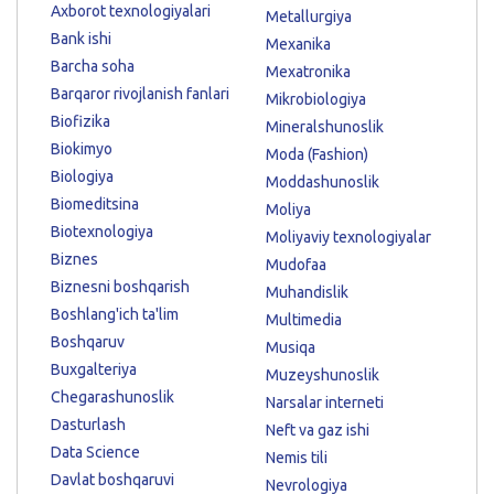
Axborot texnologiyalari
Metallurgiya
Bank ishi
Mexanika
Barcha soha
Mexatronika
Barqaror rivojlanish fanlari
Mikrobiologiya
Biofizika
Mineralshunoslik
Biokimyo
Moda (Fashion)
Biologiya
Moddashunoslik
Biomeditsina
Moliya
Biotexnologiya
Moliyaviy texnologiyalar
Biznes
Mudofaa
Biznesni boshqarish
Muhandislik
Boshlang'ich ta'lim
Multimedia
Boshqaruv
Musiqa
Buxgalteriya
Muzeyshunoslik
Chegarashunoslik
Narsalar interneti
Dasturlash
Neft va gaz ishi
Data Science
Nemis tili
Davlat boshqaruvi
Nevrologiya