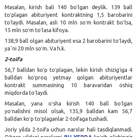
Masalan, kirish bali 140 boʻlgan deylik. 139 ball
toʻplagan abituriyent kontraktning 1,5 barobarini
toʻlaydi. Masalan, asli 10 mln soʻm kontrakt boʻlsa,
15 mln soʻm toʻlasa kifoya.
138,9 ball olgan abituriyent esa 2 barobarini toʻlaydi,
yaʼni 20 mln soʻm. Va h.k.
2-toifa
56,7 balldan koʻp toʻplagan, lekin kirish chizigʻiga 4
balldan koʻproq yetmay qolgan abituriyentlar
kontrakt summasining 10 baravaridan oshiq
miqdorda toʻlaydi.
Masalan, yana oʻsha kirish 140 ball boʻlgan
yoʻnalishni misol olsak, 135,9 balldan kam 56,7
balldan koʻp toʻplaganlar 2-toifaga tushadi.
Joriy yilda 2-toifa uchun narxlar hali tasdiqlanmadi.
Oʻtgan yildagi narxlarni
BU YERDA
koʻrib olishingiz