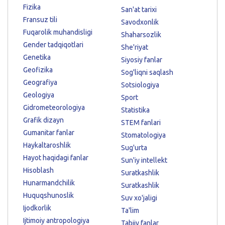
Fizika
San'at tarixi
Fransuz tili
Savodxonlik
Fuqarolik muhandisligi
Shaharsozlik
Gender tadqiqotlari
She'riyat
Genetika
Siyosiy fanlar
Geofizika
Sog'liqni saqlash
Geografiya
Sotsiologiya
Geologiya
Sport
Gidrometeorologiya
Statistika
Grafik dizayn
STEM fanlari
Gumanitar fanlar
Stomatologiya
Haykaltaroshlik
Sug'urta
Hayot haqidagi fanlar
Sun'iy intellekt
Hisoblash
Suratkashlik
Hunarmandchilik
Suratkashlik
Huquqshunoslik
Suv xo'jaligi
Ijodkorlik
Ta'lim
Ijtimoiy antropologiya
Tabiiy fanlar