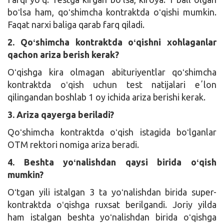
boʻlsa ham, qoʻshimcha kontraktda oʻqishi mumkin.
Faqat narxi baliga qarab farq qiladi.
2. Qoʻshimcha kontraktda oʻqishni xohlaganlar
qachon ariza berish kerak?
Oʻqishga kira olmagan abituriyentlar qoʻshimcha
kontraktda oʻqish uchun test natijalari eʼlon
qilingandan boshlab 1 oy ichida ariza berishi kerak.
3. Ariza qayerga beriladi?
Qoʻshimcha kontraktda oʻqish istagida boʻlganlar
OTM rektori nomiga ariza beradi.
4. Beshta yoʻnalishdan qaysi birida oʻqish
mumkin?
Oʻtgan yili istalgan 3 ta yoʻnalishdan birida super-
kontraktda oʻqishga ruxsat berilgandi. Joriy yilda
ham istalgan beshta yoʻnalishdan birida oʻqishga