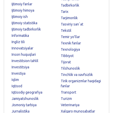
Ijtimoiy fanlar
Tadbirkorlik
Ijtimoiy himoya
Tarix
Ijtimoiy ish
Tarjimonlik
Ijtimoiy statistika
Tasviriy sanʼat
Ijtimoiy tadbirkorlik
Tekstil
Informatika
Temir yo'llar
Ingliz tili
Texnik fanlar
Innovatsiyalar
Texnologiya
Inson huquqlari
Tibbiyot
Investitsion tahlil
Tijorat
Investitsiya
Tilshunoslik
Investiya
Tinchlik va xavfsizlik
Iqlim
Tirik organizmlar haqidagi
Iqtisod
fanlar
Iqtisodiy geografiya
Transport
Jamiyatshunoslik
Turizm
Jismoniy tarbiya
Veterinariya
Jurnalistika
Xalqaro munosabatlar