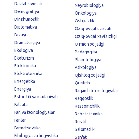
Davlat siyosati
Neyrobiologiya
Demografiya
Onkologiya
Dinshunoslik
Oshpazlik
Diplomatiya
Oziq-ovqat sanoati
Dizayn
Oziq-ovqat xavfsizligi
Dramaturgiya
Oʻrmon xoʻjaligi
Ekologiya
Pedagogika
Ekoturizm
Planetologiya
Elektronika
Psixologiya
Elektrotexnika
Qishloq xo'jaligi
Energetika
Qurilish
Energiya
Raqamli texnologiyalar
Eston tili va madaniyati
Raqqoslik
Falsafa
Rassomchilik
Fan va texnologiyalar
Robototexnika
Fanlar
Rus tili
Farmatsevtika
Salomatlik
Filologiya va lingvistika
San'at