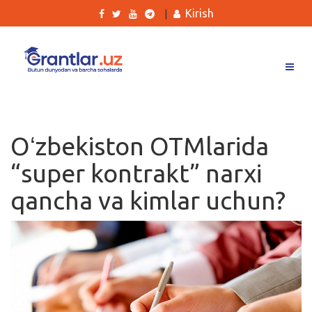
Kirish
|
Grantlar
Tanlovlar
Oʻzbekiston OTMlarida
Ishlar
“super kontrakt” narxi
Kurslar
qancha va kimlar uchun?
Blog
Yana
Qidirish