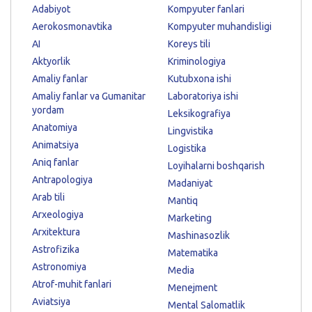
Adabiyot
Kompyuter fanlari
Aerokosmonavtika
Kompyuter muhandisligi
AI
Koreys tili
Aktyorlik
Kriminologiya
Amaliy fanlar
Kutubxona ishi
Amaliy fanlar va Gumanitar
Laboratoriya ishi
yordam
Leksikografiya
Anatomiya
Lingvistika
Animatsiya
Logistika
Aniq fanlar
Loyihalarni boshqarish
Antrapologiya
Madaniyat
Arab tili
Mantiq
Arxeologiya
Marketing
Arxitektura
Mashinasozlik
Astrofizika
Matematika
Astronomiya
Media
Atrof-muhit fanlari
Menejment
Aviatsiya
Mental Salomatlik