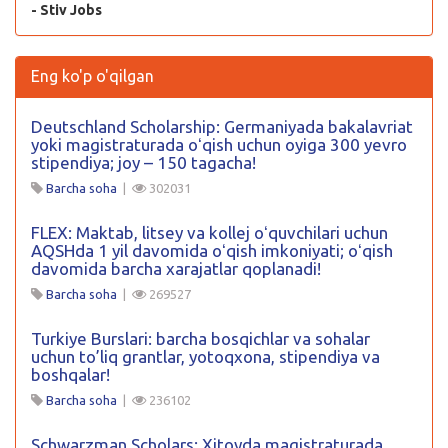
- Stiv Jobs
Eng ko'p o'qilgan
Deutschland Scholarship: Germaniyada bakalavriat
yoki magistraturada oʻqish uchun oyiga 300 yevro
stipendiya; joy – 150 tagacha!
Barcha soha
|
302031
FLEX: Maktab, litsey va kollej oʻquvchilari uchun
AQSHda 1 yil davomida oʻqish imkoniyati; oʻqish
davomida barcha xarajatlar qoplanadi!
Barcha soha
|
269527
Turkiye Burslari: barcha bosqichlar va sohalar
uchun to’liq grantlar, yotoqxona, stipendiya va
boshqalar!
Barcha soha
|
236102
Schwarzman Scholars: Xitoyda magistraturada