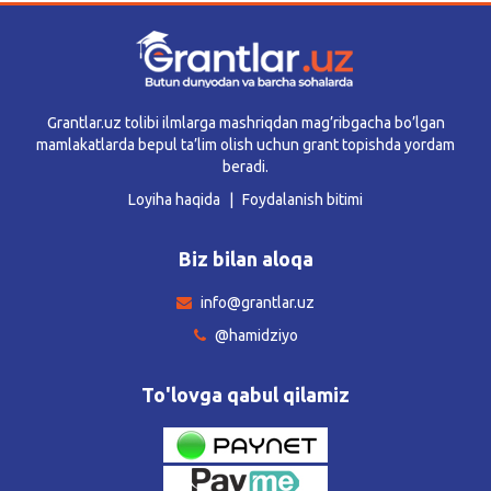
Grantlar.uz tolibi ilmlarga mashriqdan mag’ribgacha bo’lgan
mamlakatlarda bepul ta’lim olish uchun grant topishda yordam
beradi.
Loyiha haqida
Foydalanish bitimi
Biz bilan aloqa
info@grantlar.uz
@hamidziyo
To'lovga qabul qilamiz