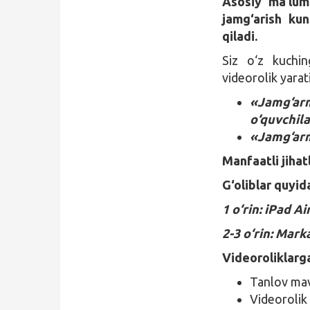
Asosiy ma’lum
jamg‘arish kun
qiladi.
Siz o‘z kuchin
videorolik yara
«Jamg‘ar
o‘quvchila
«Jamg‘arm
Manfaatli jihat
G‘oliblar quyid
1 o‘rin: iPad Ai
2-3 o‘rin: Mar
Videoroliklarga
Tanlov mav
Videorolik t