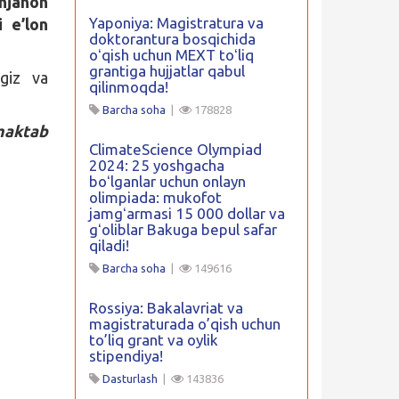
njahon
Yaponiya: Magistratura va
i e’lon
doktorantura bosqichida
oʻqish uchun MEXT toʻliq
grantiga hujjatlar qabul
ngiz va
qilinmoqda!
Barcha soha
|
178828
maktab
ClimateScience Olympiad
2024: 25 yoshgacha
boʻlganlar uchun onlayn
olimpiada: mukofot
jamgʻarmasi 15 000 dollar va
gʻoliblar Bakuga bepul safar
qiladi!
Barcha soha
|
149616
Rossiya: Bakalavriat va
magistraturada o’qish uchun
to’liq grant va oylik
stipendiya!
Dasturlash
|
143836