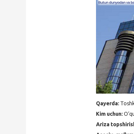
Qidirish
Kirish
Qayerda:
Toshk
Kim uchun:
O‘qu
Ariza topshiri