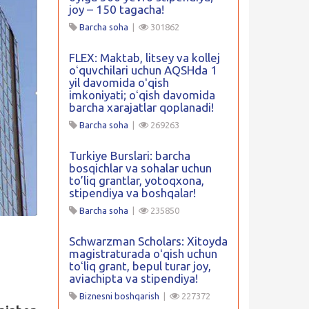
joy – 150 tagacha!
Barcha soha
|
301862
FLEX: Maktab, litsey va kollej
oʻquvchilari uchun AQSHda 1
yil davomida oʻqish
imkoniyati; oʻqish davomida
barcha xarajatlar qoplanadi!
Barcha soha
|
269263
Turkiye Burslari: barcha
bosqichlar va sohalar uchun
to’liq grantlar, yotoqxona,
stipendiya va boshqalar!
Barcha soha
|
235850
Schwarzman Scholars: Xitoyda
magistraturada oʻqish uchun
toʻliq grant, bepul turar joy,
aviachipta va stipendiya!
Biznesni boshqarish
|
227372