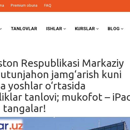
ma
Premium obuna
FAQ
TANLOVLAR
ISHLAR
KURSLAR
BLOG
ston Respublikasi Markaziy
Butunjahon jamg‘arish kuni
a yoshlar o‘rtasida
iklar tanlovi; mukofot – iPa
tangalar!