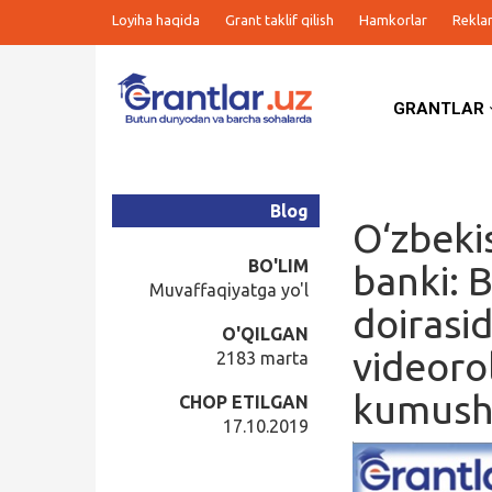
Loyiha haqida
Grant taklif qilish
Hamkorlar
Rekla
GRANTLAR
Grantlar
Tanlovlar
Blog
O‘zbeki
Ishlar
BO'LIM
banki: 
Muvaffaqiyatga yo'l
doirasid
Kurslar
O'QILGAN
videorol
2183 marta
Blog
kumush 
CHOP ETILGAN
17.10.2019
Yana