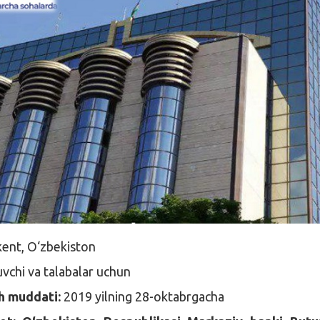
ent, O‘zbekiston
vchi va talabalar uchun
sh muddati:
2019 yilning 28-oktabrgacha