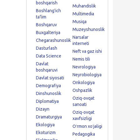
boshqarish
Muhandislik
Boshlang'ich
Multimedia
ta'lim
Musiqa
Boshqaruv
Muzeyshunoslik
Buxgalteriya
Narsalar
Chegarashunoslik
interneti
Dasturlash
Neft va gaz ishi
Data Science
Nemis tili
Davlat
Nevrologiya
boshqaruvi
Neyrobiologiya
Davlat siyosati
Onkologiya
Demografiya
Oshpazlik
Dinshunoslik
Oziq-ovqat
Diplomatiya
sanoati
Dizayn
Oziq-ovqat
Dramaturgiya
xavfsizligi
Ekologiya
Oʻrmon xoʻjaligi
Ekoturizm
Pedagogika