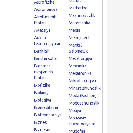
Mantiq
Astrofizika
Marketing
Astronomiya
Mashinasozlik
Atrof-muhit
fanlari
Matematika
Aviatsiya
Media
Axborot
Menejment
texnologiyalari
Mental
Bank ishi
Salomatlik
Barcha soha
Metallurgiya
Barqaror
Mexanika
rivojlanish
Mexatronika
fanlari
Mikrobiologiya
Biofizika
Mineralshunoslik
Biokimyo
Moda (Fashion)
Biologiya
Moddashunoslik
Biomeditsina
Moliya
Biotexnologiya
Moliyaviy
Biznes
texnologiyalar
Biznesni
Mudofaa