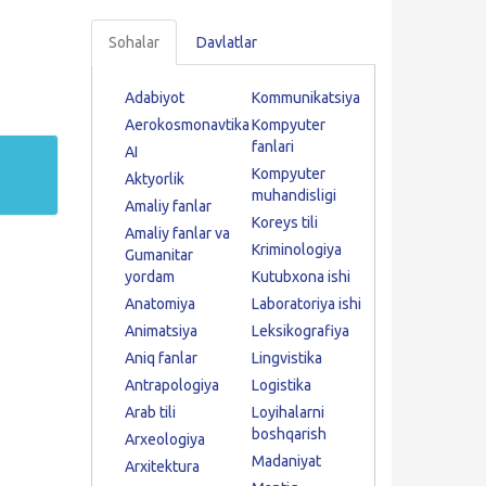
Sohalar
Davlatlar
Adabiyot
Kommunikatsiya
Aerokosmonavtika
Kompyuter
fanlari
AI
Kompyuter
Aktyorlik
muhandisligi
Amaliy fanlar
Koreys tili
Amaliy fanlar va
Kriminologiya
Gumanitar
yordam
Kutubxona ishi
Anatomiya
Laboratoriya ishi
Animatsiya
Leksikografiya
Aniq fanlar
Lingvistika
Antrapologiya
Logistika
Arab tili
Loyihalarni
boshqarish
Arxeologiya
Madaniyat
Arxitektura