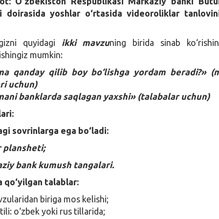
ot: O‘zbekiston Respublikasi Markaziy banki Butu
i doirasida yoshlar o‘rtasida videoroliklar tanlovin
gizni quyidagi
ikki mavzu
ning birida sinab ko‘rishi
tishingiz mumkin:
ma qanday qilib boy bo‘lishga yordam beradi?» (
ri uchun)
ani banklarda saqlagan yaxshi» (talabalar uchun)
lari:
agi sovrinlarga ega bo‘ladi:
r plansheti;
kaziy bank kumush tangalari.
 qo‘yilgan talablar:
zularidan biriga mos kelishi;
ili: o‘zbek yoki rus tillarida;