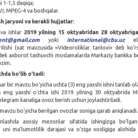
i 1-1,5 daqiqa;
VI, MPEG-4 va boshqalar.
h jaryoni va kerakli hujjatlar:
va ishlar
2019 yilning 15 oktyabridan 28 oktyabrig
vent@gmail.com
yoki
international@cbu.uz
ele
ilishi (xat mavzusida «Videoroliklar tanlovi» deb ko‘rsa
gdek axborot tashuvchi moslamalarda Markaziy bankka b
ozim.
hda bo‘lib o‘tadi:
r bir mavzu bo‘yicha uchta (3) eng yaxshi ishni tanlab ol
 eng yaxshi o‘chta ishi 2019 yilning 30 oktyabrida M
elegram kanaliga ovoz berish uchun joylashtiriladi.
r mavzu bo‘yicha berilgan ovozlar soniga qarab aniqlanadi.
anlashda asosiy mezonlar sifatida ishingizga bo‘lgan
 uni ma’lumotlilik darajasi va o‘ziga xosligiga alohida 