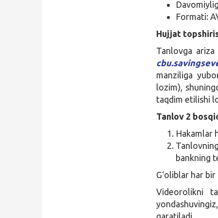
Davomiylig
Formati: A
Hujjat topshiris
Tanlovga ariza 
cbu.savingse
manziliga yubor
lozim), shunin
taqdim etilishi l
Tanlov 2 bosqic
Hakamlar ha
Tanlovning
bankning t
G‘oliblar har bi
Videorolikni t
yondashuvingiz,
qaratiladi.