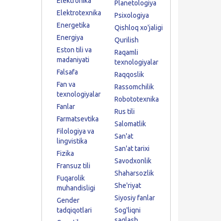
Elektronika
Planetologiya
Elektrotexnika
Psixologiya
Energetika
Qishloq xo'jaligi
Energiya
Qurilish
Eston tili va
Raqamli
madaniyati
texnologiyalar
Falsafa
Raqqoslik
Fan va
Rassomchilik
texnologiyalar
Robototexnika
Fanlar
Rus tili
Farmatsevtika
Salomatlik
Filologiya va
San'at
lingvistika
San'at tarixi
Fizika
Savodxonlik
Fransuz tili
Shaharsozlik
Fuqarolik
She'riyat
muhandisligi
Siyosiy fanlar
Gender
tadqiqotlari
Sog'liqni
saqlash