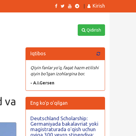
Kirish
|
Qidirish
Iqtibos
Qiyin fanlar yo’q, faqat hazm etilishi
qiyin bo’lgan izohlargina bor.
- A.I.Gersen
d va
Eng ko'p o'qilgan
Deutschland Scholarship:
Germaniyada bakalavriat yoki
magistraturada oʻqish uchun
oyiga 300 yevro stipendiya;