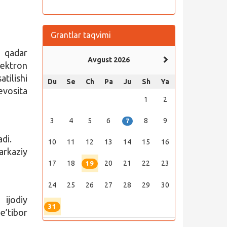
Grantlar taqvimi
a
qadar
Avgust 2026
ktron
tilishi
Du
Se
Ch
Pa
Ju
Sh
Ya
evosita
1
2
3
4
5
6
8
9
7
adi.
10
11
12
13
14
15
16
arkaziy
17
18
20
21
22
23
19
24
25
26
27
28
29
30
 ijodiy
31
e’tibor