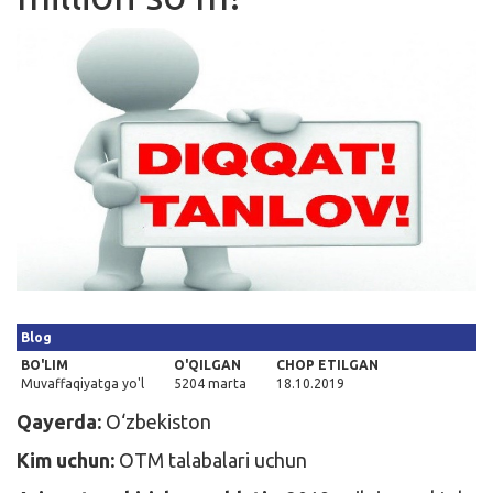
Kirish
Blog
BO'LIM
O'QILGAN
CHOP ETILGAN
Muvaffaqiyatga yo'l
5204 marta
18.10.2019
Qayerda:
O‘zbekiston
Kim uchun:
OTM talabalari uchun