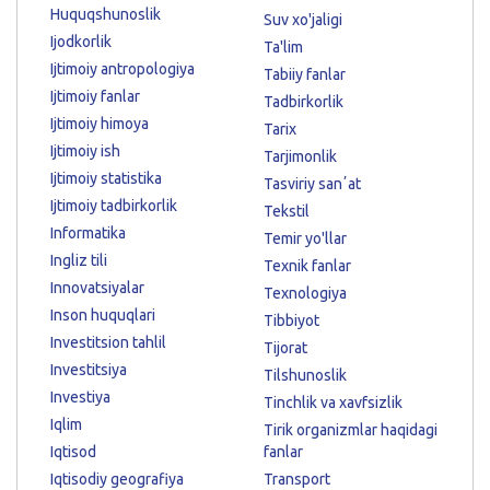
Huquqshunoslik
Suv xo'jaligi
Ijodkorlik
Ta'lim
Ijtimoiy antropologiya
Tabiiy fanlar
Ijtimoiy fanlar
Tadbirkorlik
Ijtimoiy himoya
Tarix
Ijtimoiy ish
Tarjimonlik
Ijtimoiy statistika
Tasviriy sanʼat
Ijtimoiy tadbirkorlik
Tekstil
Informatika
Temir yo'llar
Ingliz tili
Texnik fanlar
Innovatsiyalar
Texnologiya
Inson huquqlari
Tibbiyot
Investitsion tahlil
Tijorat
Investitsiya
Tilshunoslik
Investiya
Tinchlik va xavfsizlik
Iqlim
Tirik organizmlar haqidagi
Iqtisod
fanlar
Iqtisodiy geografiya
Transport