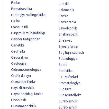
Fanlar
Rus tili
Farmatsevtika
Salomatlik
Filologiya va lingvistika
San'at
Fizika
San'at tarixi
Fransuz tili
Savodxonlik
Fuqarolik muhandisligi
Shaharsozlik
Gender tadqiqotlari
She'riyat
Genetika
Siyosiy fanlar
Geofizika
Sog'liqni saqlash
Geografiya
Sotsiologiya
Geologiya
Sport
Gidrometeorologiya
Statistika
Grafik dizayn
STEM fanlari
Gumanitar fanlar
Stomatologiya
Haykaltaroshlik
Sug'urta
Hayot haqidagi fanlar
Sun'iy intellekt
Hisoblash
Suratkashlik
Hunarmandchilik
Suratkashlik