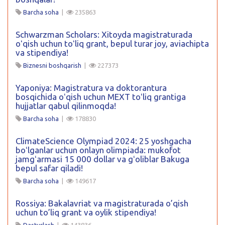
Barcha soha
|
235863
Schwarzman Scholars: Xitoyda magistraturada
oʻqish uchun toʻliq grant, bepul turar joy, aviachipta
va stipendiya!
Biznesni boshqarish
|
227373
Yaponiya: Magistratura va doktorantura
bosqichida oʻqish uchun MEXT toʻliq grantiga
hujjatlar qabul qilinmoqda!
Barcha soha
|
178830
ClimateScience Olympiad 2024: 25 yoshgacha
boʻlganlar uchun onlayn olimpiada: mukofot
jamgʻarmasi 15 000 dollar va gʻoliblar Bakuga
bepul safar qiladi!
Barcha soha
|
149617
Rossiya: Bakalavriat va magistraturada o’qish
uchun to’liq grant va oylik stipendiya!
Dasturlash
|
143836