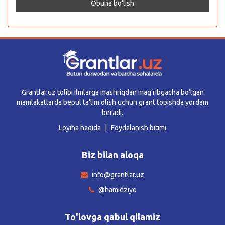
Grantlar.uz tolibi ilmlarga mashriqdan mag’ribgacha bo’lgan
mamlakatlarda bepul ta’lim olish uchun grant topishda yordam
beradi.
Loyiha haqida
Foydalanish bitimi
Biz bilan aloqa
info@grantlar.uz
@hamidziyo
To'lovga qabul qilamiz