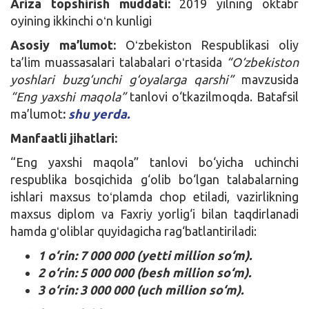
Ariza topshirish muddati:
2019 yilning oktabr
oyining ikkinchi oʻn kunligi
Asosiy ma’lumot:
Oʻzbekiston Respublikasi oliy
ta’lim muassasalari talabalari oʻrtasida
“O‘zbekiston
yoshlari buzg‘unchi g‘oyalarga qarshi”
mavzusida
“Eng yaxshi maqola”
tanlovi o‘tkazilmoqda. Batafsil
ma’lumot
:
shu yerda.
Manfaatli jihatlari:
“Eng yaxshi maqola” tanlovi bo‘yicha uchinchi
respublika bosqichida g‘olib bo‘lgan talabalarning
ishlari maxsus toʻplamda chop etiladi, vazirlikning
maxsus diplom va Faxriy yorlig‘i bilan taqdirlanadi
hamda gʻoliblar quyidagicha rag‘batlantiriladi:
1 o‘rin: 7 000 000 (yetti million so‘m).
2 o‘rin: 5 000 000 (besh million so‘m).
3 o‘rin: 3 000 000 (uch million so‘m).