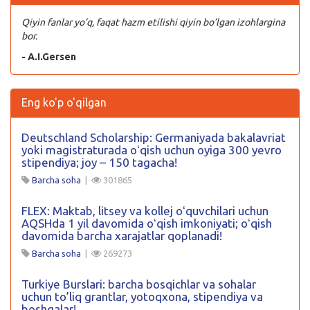
Qiyin fanlar yo’q, faqat hazm etilishi qiyin bo’lgan izohlargina
bor.
- A.I.Gersen
Eng ko'p o'qilgan
Deutschland Scholarship: Germaniyada bakalavriat
yoki magistraturada oʻqish uchun oyiga 300 yevro
stipendiya; joy – 150 tagacha!
Barcha soha
|
301865
FLEX: Maktab, litsey va kollej oʻquvchilari uchun
AQSHda 1 yil davomida oʻqish imkoniyati; oʻqish
davomida barcha xarajatlar qoplanadi!
Barcha soha
|
269273
Turkiye Burslari: barcha bosqichlar va sohalar
uchun to’liq grantlar, yotoqxona, stipendiya va
boshqalar!