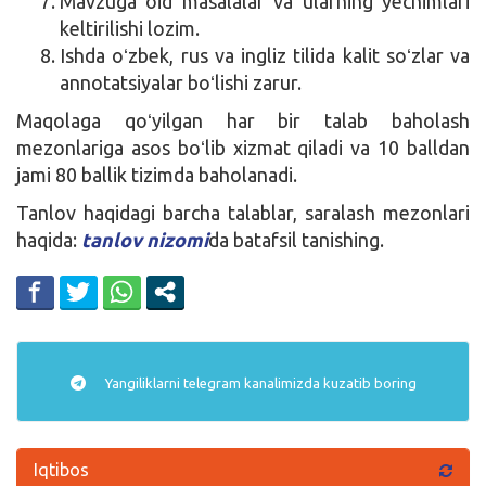
Mavzuga oid masalalar va ularning yechimlari
keltirilishi lozim.
Ishda oʻzbek, rus va ingliz tilida kalit soʻzlar va
annotatsiyalar boʻlishi zarur.
Maqolaga qoʻyilgan har bir talab baholash
mezonlariga asos boʻlib xizmat qiladi va 10 balldan
jami 80 ballik tizimda baholanadi.
Tanlov haqidagi barcha talablar, saralash mezonlari
haqida:
tanlov nizomi
da batafsil tanishing.
Yangiliklarni
telegram
kanalimizda kuzatib boring
Iqtibos