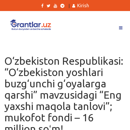
Kirish
|
Grantlar
Tanlovlar
O‘zbekiston Respublikasi:
Ishlar
“O‘zbekiston yoshlari
Kurslar
buzg‘unchi g‘oyalarga
Blog
qarshi” mavzusidagi “Eng
Yana
yaxshi maqola tanlovi”;
mukofot fondi – 16
million soʻm!
Qidirish