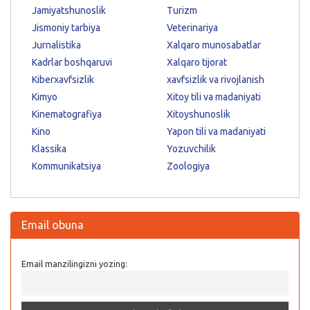
Jamiyatshunoslik
Turizm
Jismoniy tarbiya
Veterinariya
Jurnalistika
Xalqaro munosabatlar
Kadrlar boshqaruvi
Xalqaro tijorat
Kiberxavfsizlik
xavfsizlik va rivojlanish
Kimyo
Xitoy tili va madaniyati
Kinematografiya
Xitoyshunoslik
Kino
Yapon tili va madaniyati
Klassika
Yozuvchilik
Kommunikatsiya
Zoologiya
Email obuna
Email manzilingizni yozing: