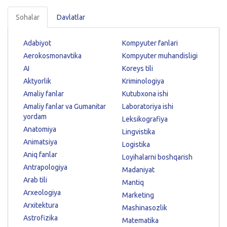
Sohalar
Davlatlar
Adabiyot
Kompyuter fanlari
Aerokosmonavtika
Kompyuter muhandisligi
AI
Koreys tili
Aktyorlik
Kriminologiya
Amaliy fanlar
Kutubxona ishi
Amaliy fanlar va Gumanitar
Laboratoriya ishi
yordam
Leksikografiya
Anatomiya
Lingvistika
Animatsiya
Logistika
Aniq fanlar
Loyihalarni boshqarish
Antrapologiya
Madaniyat
Arab tili
Mantiq
Arxeologiya
Marketing
Arxitektura
Mashinasozlik
Astrofizika
Matematika