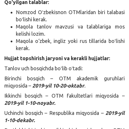
Qo‘yilgan talablar:
Nomzod Oʻzbekisnon OTMlaridan biri talabasi
boʻlishi kerak.
Maqola tanlov mavzusi va talablariga mos
kelishi lozim.
Maqola o‘zbek, ingliz yoki rus tillarida boʻlishi
kerak.
Hujjat topshirish jaryoni va kerakli hujjatlar:
Tanlov uch bosqichda boʻlib oʻtadi:
Birinchi bosqich – OTM akademik guruhlari
miqyosida –
2019-yil 10-20-oktabr
.
Ikkinchi bosqich – OTM fakultetlari miqyosida –
2019-yil 1-10-noyabr.
Uchinchi bosqich – Respublika miqyosida –
2019-yil
1-10-dekabr.