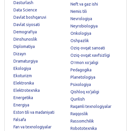
Dasturlash
Neft va gaz ishi
Data Science
Nemis tili
Davlat boshqaruvi
Nevrologiya
Davlat siyosati
Neyrobiologiya
Demografiya
Onkologiya
Dinshunoslik
Oshpazlik
Diplomatiya
Oziq-ovqat sanoati
Dizayn
Oziq-ovqat xavfsizligi
Dramaturgiya
Oʻrmon xoʻjaligi
Ekologiya
Pedagogika
Ekoturizm
Planetologiya
Elektronika
Psixologiya
Elektrotexnika
Qishloq xo'jaligi
Energetika
Qurilish
Energiya
Raqamli texnologiyalar
Eston tili va madaniyati
Raqqoslik
Falsafa
Rassomchilik
Fan va texnologiyalar
Robototexnika