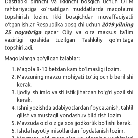
Dastlabki birinchi va ikkinchi bosqich uchun OTM
rahbariyatiga koʻrsatilgan muddatlarda maqolalrni
topshirish lozim. Ikki bosqichdan muvaffaqiyatli
oʻtgan ishlar Respublika bosqichi uchun
2019 yilning
25 noyabriga
qadar Oliy va oʻra maxsus ta’lim
vazirligi qoshida tuzilgan Tashkiliy qoʻmitaga
topshiriladi.
Maqolalarga qoʻyilgan talablar:
Maqola 8-10 betdan kam boʻlmasligi lozim.
Mavzuning mavzu-mohiyati toʻliq ochib berilishi
kerak.
Ijodiy ish imlo va stilistik jihatdan toʻgʻri yozilishi
kerak.
Ishni yozishda adabiyotlardan foydalanish, tahlil
qilish va mustaqil yondashuv bildirish lozim.
Mavzuda oid oʻziga xos ijodkorlik boʻlishi kerak.
Ishda hayotiy misollardan foydalanish lozim.