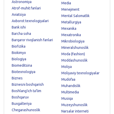
Astronomiya
Media
Atrof-muhit fanlari
Menejment
Aviatsiya
Mental Salomatlik
Axborot texnologiyalari
Metallurgiya
Bank ishi
Mexanika
Barcha soha
Mexatronika
Barqaror rivojlanish fanlari
Mikrobiologiya
Biofizika
Mineralshunoslik
Biokimyo
Moda (Fashion)
Biologiya
Moddashunoslik
Biomeditsina
Moliya
Biotexnologiya
Moliyaviy texnologiyalar
Biznes
Mudofaa
Biznesni boshqarish
Muhandislik
Boshlang'ich ta'lim
Multimedia
Boshqaruv
Musiqa
Buxgalteriya
Muzeyshunoslik
Chegarashunoslik
Narsalar interneti