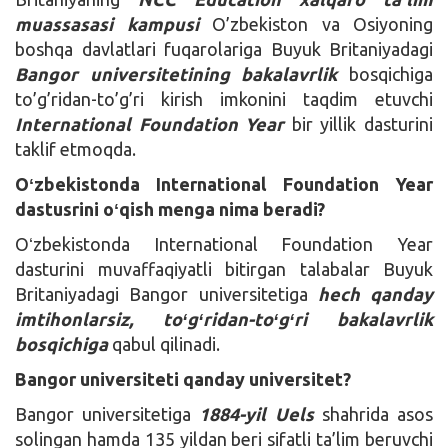
muassasasi kampusi
O’zbekiston va Osiyoning
boshqa davlatlari fuqarolariga Buyuk Britaniyadagi
Bangor universitetining bakalavrlik
bosqichiga
to’g’ridan-to’g’ri kirish imkonini taqdim etuvchi
International Foundation Year
bir yillik dasturini
taklif etmoqda.
Oʻzbekistonda International Foundation Year
dastusrini oʻqish menga nima beradi?
Oʻzbekistonda International Foundation Year
dasturini muvaffaqiyatli bitirgan talabalar Buyuk
Britaniyadagi Bangor universitetiga
hech qanday
imtihonlarsiz, toʻgʻridan-toʻgʻri bakalavrlik
bosqichiga
qabul qilinadi.
Bangor universiteti qanday universitet?
Bangor universitetiga
1884-yil Uels
shahrida asos
solingan hamda 135 yildan beri sifatli ta’lim beruvchi