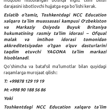
darajasini isbotlovchi hujjatga ega bo’lishi kerak.
Eslatib o’tamiz, Toshkentdagi NCC Education
xalqaro taʼlim muassasasi kampusi Oʻzbekiston
va Markaziy Osiyoda Buyuk Britaniya
hukumatining rasmiy ta’lim idorasi – Ofqual
malak va imtihon idorasi tomonidan
akkreditetsiyadan o’tgan o’quv dasturlarini
taqdim etuvchi YAGONA ta’lim markazi
hisoblanadi
.
Qo’shimcha va batafsil ma’lumotlar bilan quyidagi
raqamlarga murojaat qilish::
T: +99878 129 19 19
M: +998 90 188 56 86
Yoki
Toshkentdagi NCC Education xalqaro taʼlim