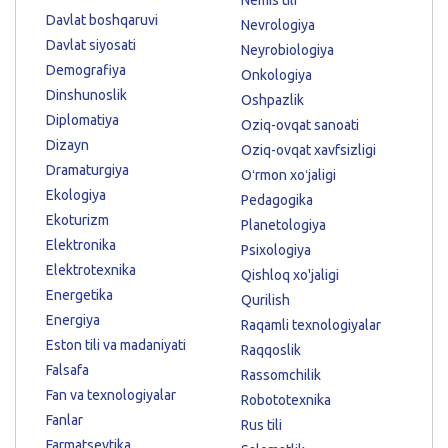
Davlat boshqaruvi
Nevrologiya
Davlat siyosati
Neyrobiologiya
Demografiya
Onkologiya
Dinshunoslik
Oshpazlik
Diplomatiya
Oziq-ovqat sanoati
Dizayn
Oziq-ovqat xavfsizligi
Dramaturgiya
Oʻrmon xoʻjaligi
Ekologiya
Pedagogika
Ekoturizm
Planetologiya
Elektronika
Psixologiya
Elektrotexnika
Qishloq xo'jaligi
Energetika
Qurilish
Energiya
Raqamli texnologiyalar
Eston tili va madaniyati
Raqqoslik
Falsafa
Rassomchilik
Fan va texnologiyalar
Robototexnika
Fanlar
Rus tili
Farmatsevtika