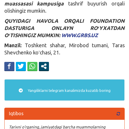
muassasasi kampusiga
tashrif buyurish orqali
olishingiz mumkin.
QUYIDAGI HAVOLA ORQALI FOUNDATION
DASTURIGA ONLAYN ROʻYXATDAN
OʻTISHINGIZ MUMKIN:
WWW.GRBS.UZ
Manzil:
Toshkent shahar, Mirobod tumani, Taras
Shevchenko koʻchasi, 21.
Yangiliklarni
telegram
kanalimizda kuzatib boring
Iqtibos
Tarixni o‘rganing, jamiyatdagi barcha muammolarning