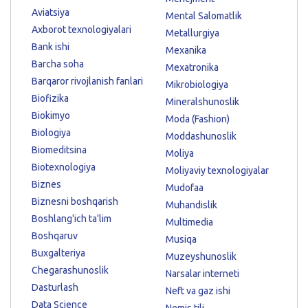
Aviatsiya
Mental Salomatlik
Axborot texnologiyalari
Metallurgiya
Bank ishi
Mexanika
Barcha soha
Mexatronika
Barqaror rivojlanish fanlari
Mikrobiologiya
Biofizika
Mineralshunoslik
Biokimyo
Moda (Fashion)
Biologiya
Moddashunoslik
Biomeditsina
Moliya
Biotexnologiya
Moliyaviy texnologiyalar
Biznes
Mudofaa
Biznesni boshqarish
Muhandislik
Boshlang'ich ta'lim
Multimedia
Boshqaruv
Musiqa
Buxgalteriya
Muzeyshunoslik
Chegarashunoslik
Narsalar interneti
Dasturlash
Neft va gaz ishi
Data Science
Nemis tili