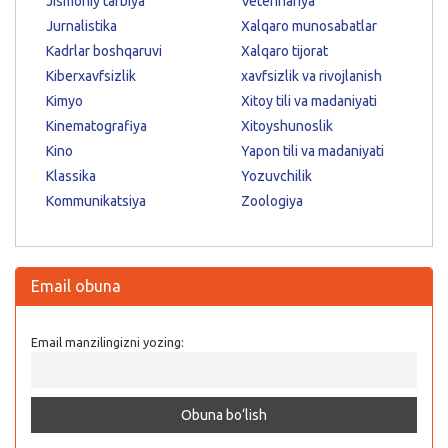
Jismoniy tarbiya
Veterinariya
Jurnalistika
Xalqaro munosabatlar
Kadrlar boshqaruvi
Xalqaro tijorat
Kiberxavfsizlik
xavfsizlik va rivojlanish
Kimyo
Xitoy tili va madaniyati
Kinematografiya
Xitoyshunoslik
Kino
Yapon tili va madaniyati
Klassika
Yozuvchilik
Kommunikatsiya
Zoologiya
Email obuna
Email manzilingizni yozing: