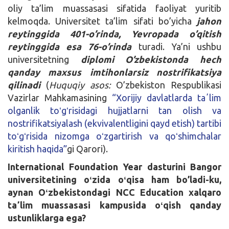
oliy ta’lim muassasasi sifatida faoliyat yuritib
kelmoqda. Universitet ta’lim sifati bo’yicha
jahon
reytinggida 401-o’rinda,
Yevropada o’qitish
reytinggida esa 76-o’rinda
turadi. Ya’ni ushbu
universitetning
diplomi O’zbekistonda hech
qanday maxsus imtihonlarsiz nostrifikatsiya
qilinadi
(
Huquqiy asos:
O’zbekiston Respublikasi
Vazirlar Mahkamasining
“Xorijiy davlatlarda taʼlim
olganlik toʻgʻrisidagi hujjatlarni tan olish va
nostrifikatsiyalash (ekvivalеntligini qayd etish) tartibi
toʻgʻrisida nizomga oʻzgartirish va qoʻshimchalar
kiritish haqida”
gi Qarori).
International Foundation Year dasturini Bangor
universitetining oʻzida oʻqisa ham bo’ladi-ku,
aynan Oʻzbekistondagi NCC Education xalqaro
taʼlim muassasasi kampusida oʻqish qanday
ustunliklarga ega?