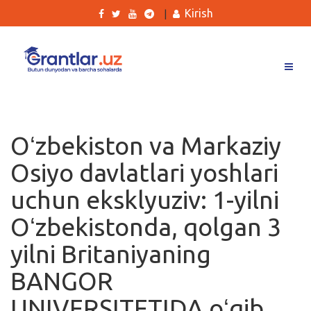
Kirish
|
Grantlar
Tanlovlar
Oʻzbekiston va Markaziy
Ishlar
Osiyo davlatlari yoshlari
Kurslar
uchun eksklyuziv: 1-yilni
Blog
Oʻzbekistonda, qolgan 3
Yana
yilni Britaniyaning
BANGOR
UNIVERSITETIDA oʻqib
Qidirish