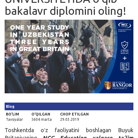
bakalavr diplomini oling!
Kirish
Blog
BO'LIM
O'QILGAN
CHOP ETILGAN
Tavsiyalar
5604 marta
29.03.2019
Toshkentda oʻz faoliyatini boshlagan Buyuk
Britaniyaning
NCC Education xalqaro taʼlim