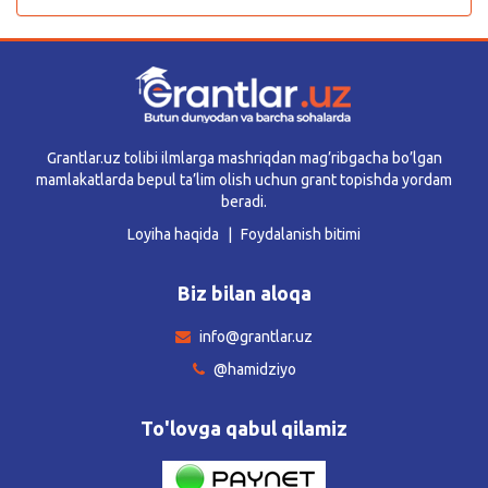
Grantlar.uz tolibi ilmlarga mashriqdan mag’ribgacha bo’lgan
mamlakatlarda bepul ta’lim olish uchun grant topishda yordam
beradi.
Loyiha haqida
Foydalanish bitimi
Biz bilan aloqa
info@grantlar.uz
@hamidziyo
To'lovga qabul qilamiz