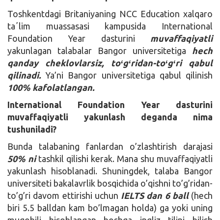
Toshkentdagi Britaniyaning NCC Education xalqaro
taʼlim muassasasi kampusida International
Foundation Year dasturini
muvaffaqiyatli
yakunlagan talabalar Bangor universitetiga
hech
qanday cheklovlarsiz, toʻgʻridan-toʻgʻri qabul
qilinadi.
Ya’ni Bangor universitetiga qabul qilinish
100% kafolatlangan.
International Foundation Year dasturini
muvaffaqiyatli yakunlash deganda nima
tushuniladi?
Bunda talabaning fanlardan o’zlashtirish darajasi
50% ni
tashkil qilishi kerak. Mana shu muvaffaqiyatli
yakunlash hisoblanadi. Shuningdek, talaba Bangor
universiteti bakalavrlik bosqichida o’qishni to’g’ridan-
to’g’ri davom ettirishi uchun
IELTS dan 6 ball
(hech
biri 5.5 balldan kam bo’lmagan holda) ga yoki uning
muqobili hisoblangan boshqa ingliz tilini bilish