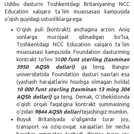
Ushbu dasturni Toshkentdagi Britaniyaning NCC
Education xalqaro taʼlim muassasasi kampusida
o’qish quyidagi ustunliklarga ega:
Oʻqish puli (kontrakt) anchagina arzon. Aniq
sonlarga murojaat qilinadigan bo’lsa,
Toshkentdagi NCC Education xalqaro taʼlim
muassasasi kampusida Foundation dasturining
kontrakt to’lov 30
00 funt sterling (taxminan
3950 AQSh dollari)
ga teng. Bangor
universitetida Foundation dasturi naxrlari esa
(yashash harajatlarini hisobga olmagan holda)
10 000 funt sterling (taxminan 13 ming 304
AQSh dollari)
ga teng. Demak, O’zbekistonda
o’qish orqali faqatgina kontrakt summasining
o’zidan
9844 AQSh dollari
tejashingiz mumkin.
Buyuk Britaniyada o’qilganda turar joy,
transport va oziq-ovqat xarajatlari bir necha
barobar qimmatga tushadi. Birgina turar joy