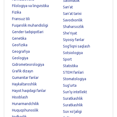
Salomatlik
Filologiya va lingvistika
San'at
Fizika
San'at tarixi
Fransuz tili
Savodxonlik
Fuqarolik muhandisligi
Shaharsozlik
Gender tadqiqotlari
She'riyat
Genetika
Siyosiy fanlar
Geofizika
Sog'liqni saqlash
Geografiya
Sotsiologiya
Geologiya
Sport
Gidrometeorologiya
Statistika
Grafik dizayn
STEM fanlari
Gumanitar fanlar
Stomatologiya
Haykaltaroshlik
Sug'urta
Hayot haqidagi fanlar
Sun'iy intellekt
Hisoblash
Suratkashlik
Hunarmandchilik
Suratkashlik
Huquqshunoslik
Suv xo'jaligi
Ijodkorlik