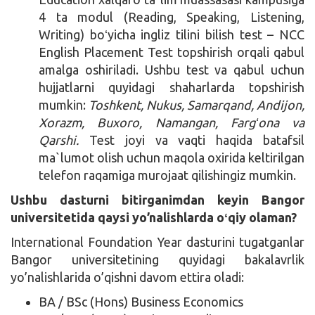
4 ta modul (Reading, Speaking, Listening,
Writing) boʻyicha ingliz tilini bilish test – NCC
English Placement Test topshirish orqali qabul
amalga oshiriladi. Ushbu test va qabul uchun
hujjatlarni quyidagi shaharlarda topshirish
mumkin:
Toshkent, Nukus, Samarqand, Andijon,
Xorazm, Buxoro, Namangan, Fargʻona va
Qarshi.
Test joyi va vaqti haqida batafsil
ma`lumot olish uchun maqola oxirida keltirilgan
telefon raqamiga murojaat qilishingiz mumkin.
Ushbu dasturni bitirganimdan keyin Bangor
universitetida qaysi yo’nalishlarda oʻqiy olaman?
International Foundation Year dasturini tugatganlar
Bangor universitetining quyidagi bakalavrlik
yo’nalishlarida o’qishni davom ettira oladi:
BA / BSc (Hons) Business Economics