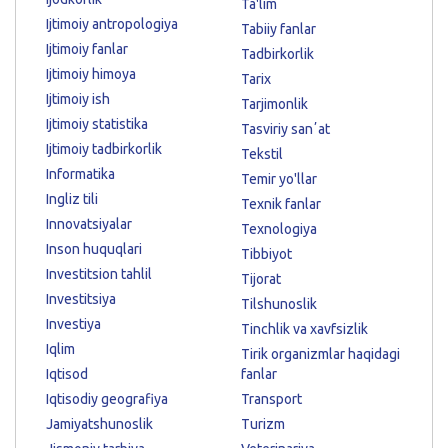
Ta'lim
Ijtimoiy antropologiya
Tabiiy fanlar
Ijtimoiy fanlar
Tadbirkorlik
Ijtimoiy himoya
Tarix
Ijtimoiy ish
Tarjimonlik
Ijtimoiy statistika
Tasviriy sanʼat
Ijtimoiy tadbirkorlik
Tekstil
Informatika
Temir yo'llar
Ingliz tili
Texnik fanlar
Innovatsiyalar
Texnologiya
Inson huquqlari
Tibbiyot
Investitsion tahlil
Tijorat
Investitsiya
Tilshunoslik
Investiya
Tinchlik va xavfsizlik
Iqlim
Tirik organizmlar haqidagi
Iqtisod
fanlar
Iqtisodiy geografiya
Transport
Jamiyatshunoslik
Turizm