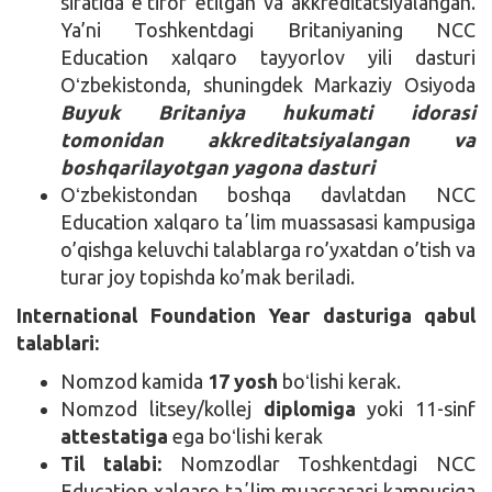
sifatida e’tirof etilgan va akkreditatsiyalangan.
Ya’ni Toshkentdagi Britaniyaning NCC
Education xalqaro tayyorlov yili dasturi
Oʻzbekistonda, shuningdek Markaziy Osiyoda
Buyuk Britaniya hukumati idorasi
tomonidan akkreditatsiyalangan va
boshqarilayotgan yagona dasturi
Oʻzbekistondan boshqa davlatdan NCC
Education xalqaro taʼlim muassasasi kampusiga
o’qishga keluvchi talablarga ro’yxatdan o’tish va
turar joy topishda ko’mak beriladi.
International Foundation Year dasturiga qabul
talablari:
Nomzod kamida
17 yosh
boʻlishi kerak.
Nomzod litsey/kollej
diplomiga
yoki 11-sinf
attestatiga
ega boʻlishi kerak
Til talabi:
Nomzodlar Toshkentdagi NCC
Education xalqaro taʼlim muassasasi kampusiga