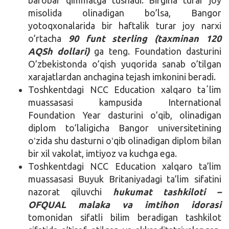
misolida olinadigan bo’lsa, Bangor
yotoqxonalarida bir haftalik turar joy narxi
o’rtacha
90 funt sterling (taxminan 120
AQSh dollari)
ga teng. Foundation dasturini
O’zbekistonda o’qish yuqorida sanab o’tilgan
xarajatlardan anchagina tejash imkonini beradi.
Toshkentdagi NCC Education xalqaro taʼlim
muassasasi kampusida International
Foundation Year dasturini o’qib, olinadigan
diplom to’laligicha Bangor universitetining
oʻzida shu dasturni oʻqib olinadigan diplom bilan
bir xil vakolat, imtiyoz va kuchga ega.
Toshkentdagi NCC Education xalqaro ta’lim
muassasasi Buyuk Britaniyadagi ta’lim sifatini
nazorat qiluvchi
hukumat tashkiloti –
OFQUAL malaka va imtihon idorasi
tomonidan sifatli bilim beradigan tashkilot