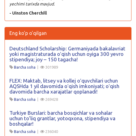
yechimi tarixda mavjud.
- Uinston Cherchill
Eng ko'p o'qilgan
Deutschland Scholarship: Germaniyada bakalavriat
yoki magistraturada oʻqish uchun oyiga 300 yevro
stipendiya; joy – 150 tagacha!
Barcha soha
|
301989
FLEX: Maktab, litsey va kollej oʻquvchilari uchun
AQSHda 1 yil davomida oʻqish imkoniyati; oʻqish
davomida barcha xarajatlar qoplanadi!
Barcha soha
|
269428
Turkiye Burslari: barcha bosqichlar va sohalar
uchun to’liq grantlar, yotoqxona, stipendiya va
boshqalar!
Barcha soha
|
236040