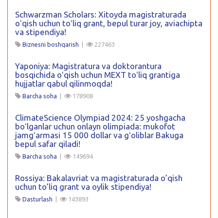
Schwarzman Scholars: Xitoyda magistraturada
oʻqish uchun toʻliq grant, bepul turar joy, aviachipta
va stipendiya!
Biznesni boshqarish
|
227463
Yaponiya: Magistratura va doktorantura
bosqichida oʻqish uchun MEXT toʻliq grantiga
hujjatlar qabul qilinmoqda!
Barcha soha
|
178908
ClimateScience Olympiad 2024: 25 yoshgacha
boʻlganlar uchun onlayn olimpiada: mukofot
jamgʻarmasi 15 000 dollar va gʻoliblar Bakuga
bepul safar qiladi!
Barcha soha
|
149694
Rossiya: Bakalavriat va magistraturada o’qish
uchun to’liq grant va oylik stipendiya!
Dasturlash
|
143893