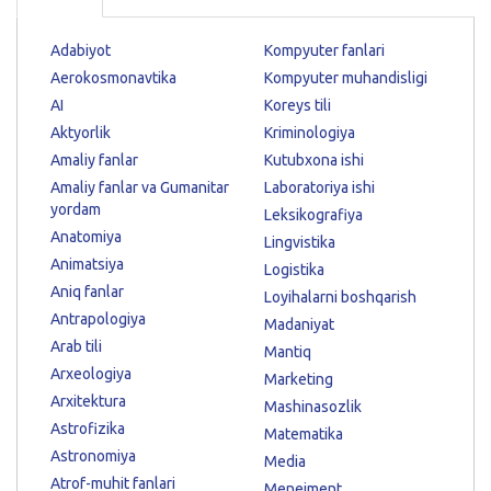
Adabiyot
Kompyuter fanlari
Aerokosmonavtika
Kompyuter muhandisligi
AI
Koreys tili
Aktyorlik
Kriminologiya
Amaliy fanlar
Kutubxona ishi
Amaliy fanlar va Gumanitar
Laboratoriya ishi
yordam
Leksikografiya
Anatomiya
Lingvistika
Animatsiya
Logistika
Aniq fanlar
Loyihalarni boshqarish
Antrapologiya
Madaniyat
Arab tili
Mantiq
Arxeologiya
Marketing
Arxitektura
Mashinasozlik
Astrofizika
Matematika
Astronomiya
Media
Atrof-muhit fanlari
Menejment