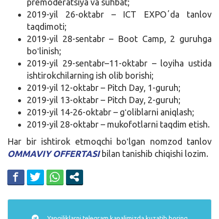
premoderatsiya va suhbat;
2019-yil 26-oktabr – ICT EXPOʼda tanlov
taqdimoti;
2019-yil 28-sentabr – Boot Camp, 2 guruhga
boʻlinish;
2019-yil 29-sentabr–11-oktabr – loyiha ustida
ishtirokchilarning ish olib borishi;
2019-yil 12-oktabr – Pitch Day, 1-guruh;
2019-yil 13-oktabr – Pitch Day, 2-guruh;
2019-yil 14-26-oktabr – gʻoliblarni aniqlash;
2019-yil 28-oktabr – mukofotlarni taqdim etish.
Har bir ishtirok etmoqchi boʻlgan nomzod tanlov
OMMAVIY OFFERTASI
bilan tanishib chiqishi lozim.
Yangiliklarni
telegram
kanalimizda kuzatib boring