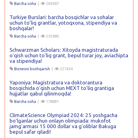
Barcha soha
|
269387
Turkiye Burslari: barcha bosqichlar va sohalar
uchun to’liq grantlar, yotoqxona, stipendiya va
boshqalar!
Barcha soha
|
235980
Schwarzman Scholars: Xitoyda magistraturada
oʻqish uchun toʻliq grant, bepul turar joy, aviachipta
va stipendiya!
Biznesni boshqarish
|
227434
Yaponiya: Magistratura va doktorantura
bosqichida oʻqish uchun MEXT toʻliq grantiga
hujjatlar qabul qilinmoqda!
Barcha soha
|
178881
ClimateScience Olympiad 2024: 25 yoshgacha
boʻlganlar uchun onlayn olimpiada: mukofot
jamgʻarmasi 15 000 dollar va gʻoliblar Bakuga
bepul safar qiladi!