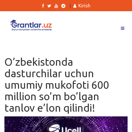
Kirish
|
Grantlar
Tanlovlar
O’zbekistonda
Ishlar
dasturchilar uchun
Kurslar
umumiy mukofoti 600
Blog
million so’m bo’lgan
Yana
tanlov e’lon qilindi!
Qidirish