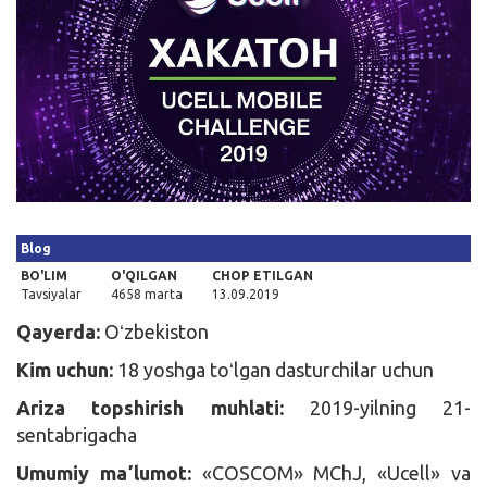
Kirish
Blog
BO'LIM
O'QILGAN
CHOP ETILGAN
Tavsiyalar
4658 marta
13.09.2019
Qayerda:
Oʻzbekiston
Kim uchun:
18 yoshga toʻlgan dasturchilar uchun
Ariza topshirish muhlati:
2019-yilning 21-
sentabrigacha
Umumiy maʼlumot:
«COSCOM» MChJ, «Ucell» va