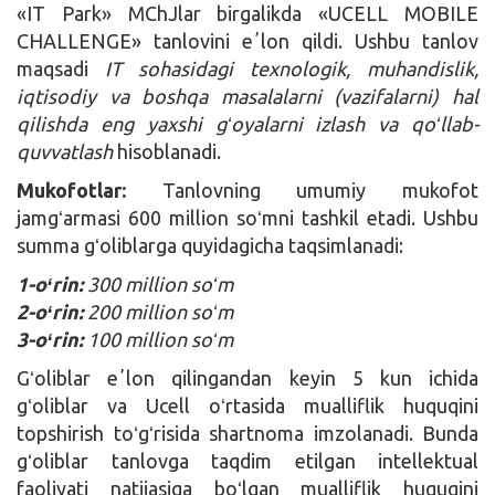
«IT Park» MChJlar birgalikda «UCELL MOBILE
CHALLENGE» tanlovini eʼlon qildi. Ushbu tanlov
maqsadi
IT sohasidagi texnologik, muhandislik,
iqtisodiy va boshqa masalalarni (vazifalarni) hal
qilishda eng yaxshi gʻoyalarni izlash va qoʻllab-
quvvatlash
hisoblanadi.
Mukofotlar:
Tanlovning umumiy mukofot
jamgʻarmasi 600 million soʻmni tashkil etadi. Ushbu
summa gʻoliblarga quyidagicha taqsimlanadi:
1-oʻrin:
300 million soʻm
2-oʻrin:
200 million soʻm
3-oʻrin:
100 million soʻm
Gʻoliblar eʼlon qilingandan keyin 5 kun ichida
gʻoliblar va Ucell oʻrtasida mualliflik huquqini
topshirish toʻgʻrisida shartnoma imzolanadi. Bunda
gʻoliblar tanlovga taqdim etilgan intellektual
faoliyati natijasiga boʻlgan mualliflik huquqini