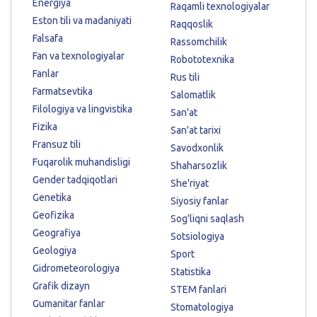
Energiya
Raqamli texnologiyalar
Eston tili va madaniyati
Raqqoslik
Falsafa
Rassomchilik
Fan va texnologiyalar
Robototexnika
Fanlar
Rus tili
Farmatsevtika
Salomatlik
Filologiya va lingvistika
San'at
Fizika
San'at tarixi
Fransuz tili
Savodxonlik
Fuqarolik muhandisligi
Shaharsozlik
Gender tadqiqotlari
She'riyat
Genetika
Siyosiy fanlar
Geofizika
Sog'liqni saqlash
Geografiya
Sotsiologiya
Geologiya
Sport
Gidrometeorologiya
Statistika
Grafik dizayn
STEM fanlari
Gumanitar fanlar
Stomatologiya