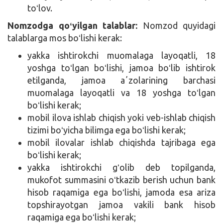
toʻlov.
Nomzodga qoʻyilgan talablar:
Nomzod quyidagi
talablarga mos boʻlishi kerak:
yakka ishtirokchi muomalaga layoqatli, 18
yoshga toʻlgan boʻlishi, jamoa boʻlib ishtirok
etilganda, jamoa aʼzolarining barchasi
muomalaga layoqatli va 18 yoshga toʻlgan
boʻlishi kerak;
mobil ilova ishlab chiqish yoki veb-ishlab chiqish
tizimi boʻyicha bilimga ega boʻlishi kerak;
mobil ilovalar ishlab chiqishda tajribaga ega
boʻlishi kerak;
yakka ishtirokchi gʻolib deb topilganda,
mukofot summasini oʻtkazib berish uchun bank
hisob raqamiga ega boʻlishi, jamoda esa ariza
topshirayotgan jamoa vakili bank hisob
raqamiga ega boʻlishi kerak;