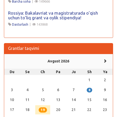
Barcha soha
|
149666
Rossiya: Bakalavriat va magistraturada o’qish
uchun to’liq grant va oylik stipendiya!
Dasturlash
|
143868
Grantlar taqvimi
Avgust 2026
Du
Se
Ch
Pa
Ju
Sh
Ya
1
2
3
4
5
6
7
9
8
10
11
12
13
14
15
16
17
18
20
21
22
23
19