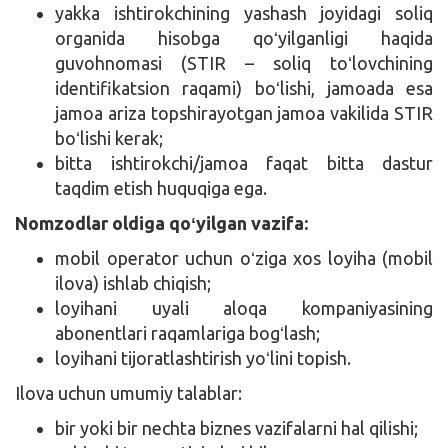
yakka ishtirokchining yashash joyidagi soliq
organida hisobga qoʻyilganligi haqida
guvohnomasi (STIR – soliq toʻlovchining
identifikatsion raqami) boʻlishi, jamoada esa
jamoa ariza topshirayotgan jamoa vakilida STIR
boʻlishi kerak;
bitta ishtirokchi/jamoa faqat bitta dastur
taqdim etish huquqiga ega.
Nomzodlar oldiga qoʻyilgan vazifa:
mobil operator uchun oʻziga xos loyiha (mobil
ilova) ishlab chiqish;
loyihani uyali aloqa kompaniyasining
abonentlari raqamlariga bogʻlash;
loyihani tijoratlashtirish yoʻlini topish.
Ilova uchun umumiy talablar:
bir yoki bir nechta biznes vazifalarni hal qilishi;