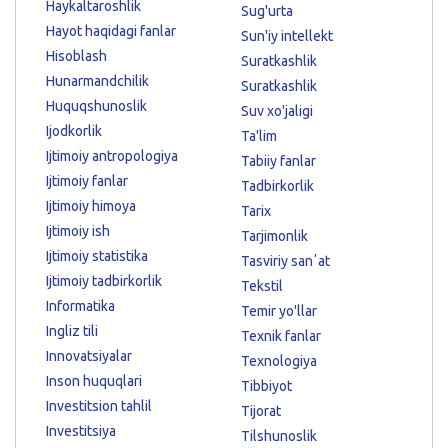
Haykaltaroshlik
Sug'urta
Hayot haqidagi fanlar
Sun'iy intellekt
Hisoblash
Suratkashlik
Hunarmandchilik
Suratkashlik
Huquqshunoslik
Suv xo'jaligi
Ijodkorlik
Ta'lim
Ijtimoiy antropologiya
Tabiiy fanlar
Ijtimoiy fanlar
Tadbirkorlik
Ijtimoiy himoya
Tarix
Ijtimoiy ish
Tarjimonlik
Ijtimoiy statistika
Tasviriy sanʼat
Ijtimoiy tadbirkorlik
Tekstil
Informatika
Temir yo'llar
Ingliz tili
Texnik fanlar
Innovatsiyalar
Texnologiya
Inson huquqlari
Tibbiyot
Investitsion tahlil
Tijorat
Investitsiya
Tilshunoslik