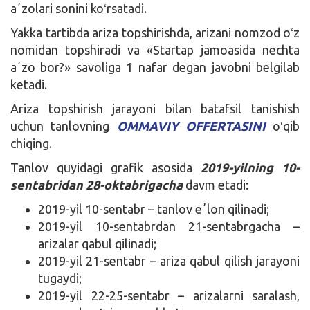
aʼzolari sonini koʻrsatadi.
Yakka tartibda ariza topshirishda, arizani nomzod oʻz
nomidan topshiradi va «Startap jamoasida nechta
aʼzo bor?» savoliga 1 nafar degan javobni belgilab
ketadi.
Ariza topshirish jarayoni bilan batafsil tanishish
uchun tanlovning
OMMAVIY OFFERTASINI
oʻqib
chiqing.
Tanlov quyidagi grafik asosida
2019-yilning 10-
sentabridan 28-oktabrigacha
davm etadi:
2019-yil 10-sentabr – tanlov eʼlon qilinadi;
2019-yil 10-sentabrdan 21-sentabrgacha –
arizalar qabul qilinadi;
2019-yil 21-sentabr – ariza qabul qilish jarayoni
tugaydi;
2019-yil 22-25-sentabr – arizalarni saralash,