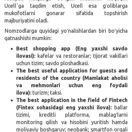
Ucellʼga taqdim etish, Ucell esa gʻoliblarga
mukofotlarni gonarar sifatida topshirish
majburiyatini oladi.
Nomzodlarga quyidagi yoʻnalishlardan biri boʻyicha
qatnashishi mumkin:
Best shopping app (Eng yaxshi savdo
ilovasi):
kafelar va restoranlar; tijorat vakillari
uchun tizim; savdo ploshadkasi.
The best useful application for guests and
residents of the country (Mamlakat aholisi
va mehmonlari uchun eng foydali
ilova):
turizm; taksi.
The best application in the field of Fintech
(Fintex sohasidagi eng yaxshi ilova):
ballar
tizimi, kreditli platforma, mablagʻlarni
monitoring qilish va hisobini yuritish hamda
moliyaviy boshqaruv; neobank; smartfon orqali