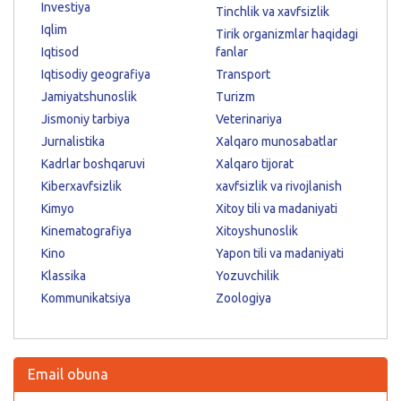
Investiya
Tinchlik va xavfsizlik
Iqlim
Tirik organizmlar haqidagi
Iqtisod
fanlar
Iqtisodiy geografiya
Transport
Jamiyatshunoslik
Turizm
Jismoniy tarbiya
Veterinariya
Jurnalistika
Xalqaro munosabatlar
Kadrlar boshqaruvi
Xalqaro tijorat
Kiberxavfsizlik
xavfsizlik va rivojlanish
Kimyo
Xitoy tili va madaniyati
Kinematografiya
Xitoyshunoslik
Kino
Yapon tili va madaniyati
Klassika
Yozuvchilik
Kommunikatsiya
Zoologiya
Email obuna