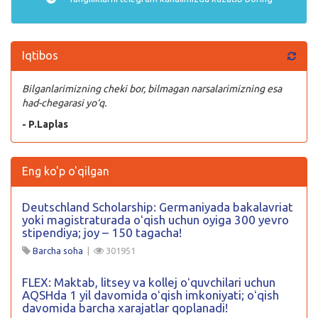
Iqtibos
Bilganlarimizning cheki bor, bilmagan narsalarimizning esa
had-chegarasi yo‘q.
- P.Laplas
Eng ko'p o'qilgan
Deutschland Scholarship: Germaniyada bakalavriat
yoki magistraturada oʻqish uchun oyiga 300 yevro
stipendiya; joy – 150 tagacha!
Barcha soha
|
301951
FLEX: Maktab, litsey va kollej oʻquvchilari uchun
AQSHda 1 yil davomida oʻqish imkoniyati; oʻqish
davomida barcha xarajatlar qoplanadi!