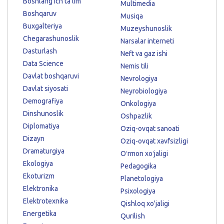
Boshlang'ich ta'lim
Multimedia
Boshqaruv
Musiqa
Buxgalteriya
Muzeyshunoslik
Chegarashunoslik
Narsalar interneti
Dasturlash
Neft va gaz ishi
Data Science
Nemis tili
Davlat boshqaruvi
Nevrologiya
Davlat siyosati
Neyrobiologiya
Demografiya
Onkologiya
Dinshunoslik
Oshpazlik
Diplomatiya
Oziq-ovqat sanoati
Dizayn
Oziq-ovqat xavfsizligi
Dramaturgiya
Oʻrmon xoʻjaligi
Ekologiya
Pedagogika
Ekoturizm
Planetologiya
Elektronika
Psixologiya
Elektrotexnika
Qishloq xo'jaligi
Energetika
Qurilish