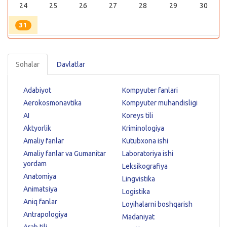
24
25
26
27
28
29
30
31
Sohalar
Davlatlar
Adabiyot
Kompyuter fanlari
Aerokosmonavtika
Kompyuter muhandisligi
AI
Koreys tili
Aktyorlik
Kriminologiya
Amaliy fanlar
Kutubxona ishi
Amaliy fanlar va Gumanitar
Laboratoriya ishi
yordam
Leksikografiya
Anatomiya
Lingvistika
Animatsiya
Logistika
Aniq fanlar
Loyihalarni boshqarish
Antrapologiya
Madaniyat
Arab tili