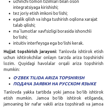
uchinchi tomon tizimlari bilan oson
integratsiyaga kirishishi;
tez joriy etish imkoni boʻlishi;
egalik qilish va ishga tushirish oqilona xarajat
talab qilishi;
maʼlumotlar xavfsizligi borasida ishonchli
boʻlishi;
intuitiv interfeysga ega boʻlishi kerak.
Hujjat topshirish jarayoni:
Tanlovda ishtirok etish
uchun ishtirokchilar onlayn tarzda ariza topshirishi
lozim. Quyidagi havolalar orqali ariza topshirish
mumkin:
OʻZBEK TILIDA ARIZA TOPSHIRISH
ПОДАЧА ЗАЯВКИ НА РУССКОМ ЯЗЫКЕ
Tanlovda yakka tartibda yoki jamoa boʻlib ishtirok
etish mumkin. Jamoa boʻlib ishtirok etilganda,
jamoaning bir nafar vakili ariza topshiradi va jamoa