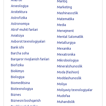
Mantiq
Arxeologiya
Marketing
Arxitektura
Mashinasozlik
Astrofizika
Matematika
Astronomiya
Media
Atrof-muhit fanlari
Menejment
Aviatsiya
Mental Salomatlik
Axborot texnologiyalari
Metallurgiya
Bank ishi
Mexanika
Barcha soha
Mexatronika
Barqaror rivojlanish fanlari
Mikrobiologiya
Biofizika
Mineralshunoslik
Biokimyo
Moda (Fashion)
Biologiya
Moddashunoslik
Biomeditsina
Moliya
Biotexnologiya
Moliyaviy texnologiyalar
Biznes
Mudofaa
Biznesni boshqarish
Muhandislik