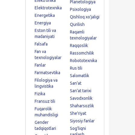
Elektronika
Planetologiya
Elektrotexnika
Psixologiya
Energetika
Qishloq xo'jaligi
Energiya
Qurilish
Eston tili va
Raqamli
madaniyati
texnologiyalar
Falsafa
Raqqoslik
Fan va
Rassomchilik
texnologiyalar
Robototexnika
Fanlar
Rus tili
Farmatsevtika
Salomatlik
Filologiya va
San'at
lingvistika
San'at tarixi
Fizika
Savodxonlik
Fransuz tili
Shaharsozlik
Fuqarolik
She'riyat
muhandisligi
Siyosiy fanlar
Gender
tadqiqotlari
Sog'liqni
saqlash