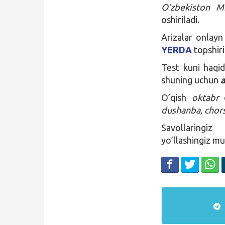
O’zbekiston M
oshiriladi.
Arizalar onlay
YERDA
topshiri
Test kuni haqi
shuning uchun
O’qish
oktabr
o
dushanba, chor
Savollaringiz
yo’llashingiz m