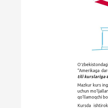
Qidirish
Kirish
Oʻzbekistonda
“Amerikaga dar
tili kurslariga
Mazkur kurs ingl
uchun mo’ljallan
qo’llamoqchi bo’
Kursda ishtiro