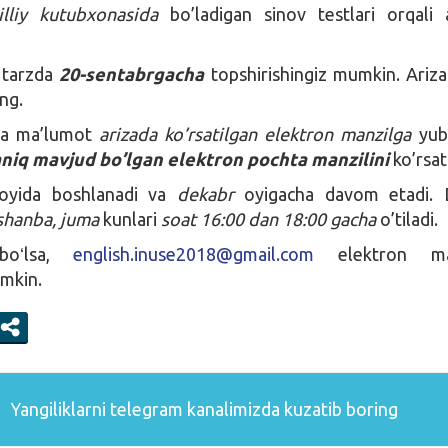
illiy kutubxonasida
bo’ladigan sinov testlari orqali
n tarzda
20-sentabrgacha
topshirishingiz mumkin. Ariz
ng.
da ma’lumot
arizada ko’rsatilgan elektron manzilga
yubo
aniq mavjud bo’lgan elektron pochta manzilini
ko’rsat
yida boshlanadi va
dekabr
oyigacha davom etadi. 
shanba, juma
kunlari
soat 16:00 dan 18:00 gacha
o’tiladi.
 boʻlsa,
english.inuse2018@gmail.com
elektron man
umkin.
Yangiliklarni
telegram
kanalimizda kuzatib boring