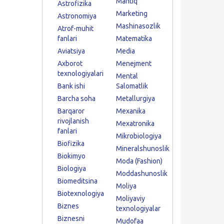
Mantiq
Astrofizika
Marketing
Astronomiya
Mashinasozlik
Atrof-muhit
fanlari
Matematika
Aviatsiya
Media
Axborot
Menejment
texnologiyalari
Mental
Bank ishi
Salomatlik
Barcha soha
Metallurgiya
Barqaror
Mexanika
rivojlanish
Mexatronika
fanlari
Mikrobiologiya
Biofizika
Mineralshunoslik
Biokimyo
Moda (Fashion)
Biologiya
Moddashunoslik
Biomeditsina
Moliya
Biotexnologiya
Moliyaviy
Biznes
texnologiyalar
Biznesni
Mudofaa