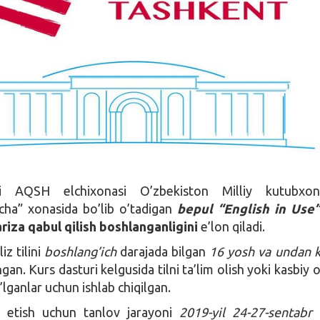
gi AQSH elchixonasi O’zbekiston Milliy kutubxona
cha” xonasida bo’lib o’tadigan
bepul “English in Use”
ariza qabul qilish boshlanganligini
e’lon qiladi.
iz tilini
boshlang’ich
darajada bilgan
16 yosh va undan k
gan. Kurs dasturi kelgusida tilni ta’lim olish yoki kasbiy 
lganlar uchun ishlab chiqilgan.
k etish uchun tanlov jarayoni
2019-yil 24-27-sentabr
k