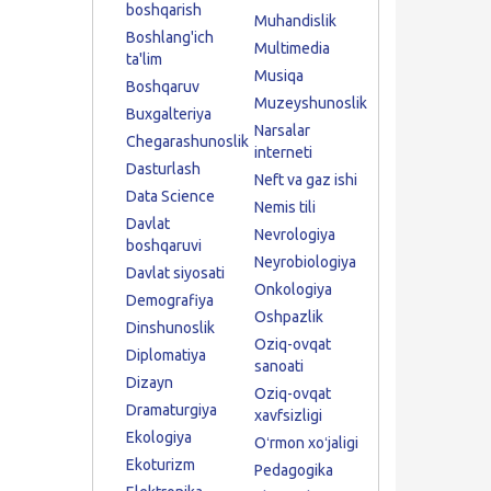
boshqarish
Muhandislik
Boshlang'ich
Multimedia
ta'lim
Musiqa
Boshqaruv
Muzeyshunoslik
Buxgalteriya
Narsalar
Chegarashunoslik
interneti
Dasturlash
Neft va gaz ishi
Data Science
Nemis tili
Davlat
Nevrologiya
boshqaruvi
Neyrobiologiya
Davlat siyosati
Onkologiya
Demografiya
Oshpazlik
Dinshunoslik
Oziq-ovqat
Diplomatiya
sanoati
Dizayn
Oziq-ovqat
Dramaturgiya
xavfsizligi
Ekologiya
Oʻrmon xoʻjaligi
Ekoturizm
Pedagogika