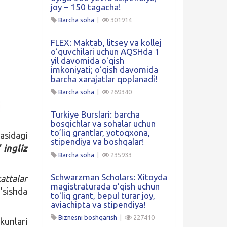
joy – 150 tagacha!
Barcha soha
|
301914
FLEX: Maktab, litsey va kollej
oʻquvchilari uchun AQSHda 1
yil davomida oʻqish
imkoniyati; oʻqish davomida
barcha xarajatlar qoplanadi!
Barcha soha
|
269340
Turkiye Burslari: barcha
bosqichlar va sohalar uchun
to’liq grantlar, yotoqxona,
sidagi
stipendiya va boshqalar!
 ingliz
Barcha soha
|
235933
Schwarzman Scholars: Xitoyda
attalar
magistraturada oʻqish uchun
o’sishda
toʻliq grant, bepul turar joy,
aviachipta va stipendiya!
Biznesni boshqarish
|
227410
unlari