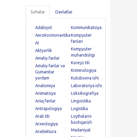
Sohalar
Davlatlar
Adabiyot
Kommunikatsiya
Aerokosmonavtika
Kompyuter
fanlari
AI
Kompyuter
Aktyorlik
muhandisligi
Amaliy fanlar
Koreys tili
Amaliy fanlar va
Kriminologiya
Gumanitar
yordam
Kutubxona ishi
Anatomiya
Laboratoriya ishi
Animatsiya
Leksikografiya
Aniq fanlar
Lingvistika
Antrapologiya
Logistika
Arab tili
Loyihalarni
boshqarish
Arxeologiya
Madaniyat
Arxitektura