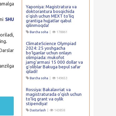
 amalga
Yaponiya: Magistratura va
doktorantura bosqichida
oʻqish uchun MEXT toʻliq
ani
SHU
grantiga hujjatlar qabul
qilinmoqda!
Barcha soha
|
178861
riladi,
ing.
ClimateScience Olympiad
2024: 25 yoshgacha
Darslar
boʻlganlar uchun onlayn
olimpiada: mukofot
jamgʻarmasi 15 000 dollar va
zilga
gʻoliblar Bakuga bepul safar
qiladi!
Barcha soha
|
149653
Rossiya: Bakalavriat va
magistraturada o’qish uchun
to’liq grant va oylik
stipendiya!
Dasturlash
|
143858