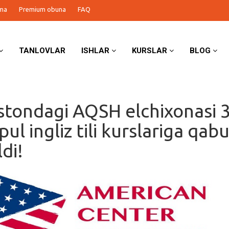
ma
Premium obuna
FAQ
TANLOVLAR
ISHLAR
KURSLAR
BLOG
stondagi AQSH elchixonasi 
pul ingliz tili kurslariga qabu
ldi!