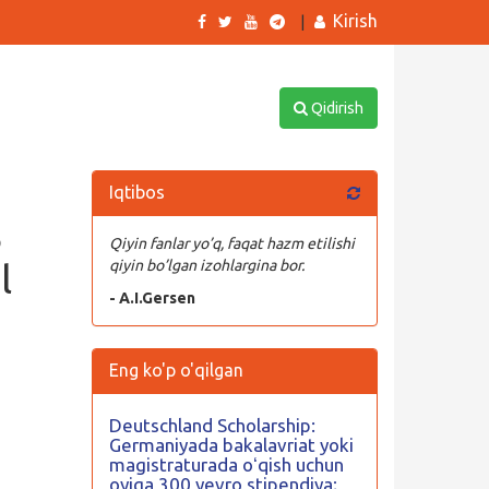
Kirish
|
Qidirish
Iqtibos
3
Qiyin fanlar yo’q, faqat hazm etilishi
l
qiyin bo’lgan izohlargina bor.
- A.I.Gersen
Eng ko'p o'qilgan
Deutschland Scholarship:
Germaniyada bakalavriat yoki
magistraturada oʻqish uchun
oyiga 300 yevro stipendiya;