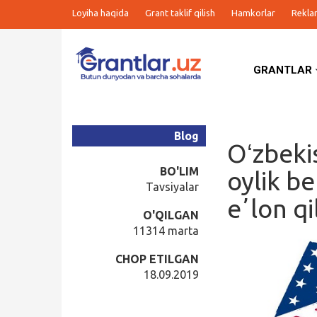
Loyiha haqida
Grant taklif qilish
Hamkorlar
Rekla
GRANTLAR
Grantlar
Tanlovlar
Blog
Oʻzbeki
Ishlar
BO'LIM
oylik be
Tavsiyalar
eʼlon qi
Kurslar
O'QILGAN
11314 marta
Blog
CHOP ETILGAN
18.09.2019
Yana