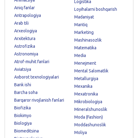
Logistika
Aniq fanlar
Loyihalarni boshqarish
Antrapologiya
Madaniyat
Arab tili
Mantiq
Arxeologiya
Marketing
Arxitektura
Mashinasozlik
Astrofizika
Matematika
Astronomiya
Media
Atrof-muhit fanlari
Menejment
Aviatsiya
Mental Salomatlik
Axborot texnologiyalari
Metallurgiya
Bank ishi
Mexanika
Barcha soha
Mexatronika
Barqaror rivojlanish fanlari
Mikrobiologiya
Biofizika
Mineralshunoslik
Biokimyo
Moda (Fashion)
Biologiya
Moddashunoslik
Biomeditsina
Moliya