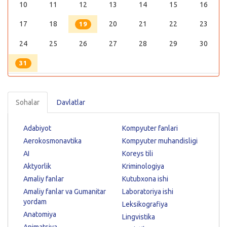
10
11
12
13
14
15
16
17
18
20
21
22
23
19
24
25
26
27
28
29
30
31
Sohalar
Davlatlar
Adabiyot
Kompyuter fanlari
Aerokosmonavtika
Kompyuter muhandisligi
AI
Koreys tili
Aktyorlik
Kriminologiya
Amaliy fanlar
Kutubxona ishi
Amaliy fanlar va Gumanitar
Laboratoriya ishi
yordam
Leksikografiya
Anatomiya
Lingvistika
Animatsiya