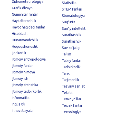
Gidrometeorologiya
Statistika
Grafik dizayn
STEM fanlari
Gumanitar fanlar
Stomatologiya
Haykaltaroshlik
Sug'urta
Hayot haqidagi fanlar
Sun'iy intellekt
Hisoblash
Suratkashlik
Hunarmandchilik
Suratkashlik
Huquqshunoslik
Suv xo'jaligi
Ijodkorlik
Ta'lim
Ijtimoiy antropologiya
Tabiiy fanlar
Ijtimoiy fanlar
Tadbirkorlik
Ijtimoiy himoya
Tarix
Ijtimoiy ish
Tarjimonlik
Ijtimoiy statistika
Tasviriy sanʼat
Ijtimoiy tadbirkorlik
Tekstil
Informatika
Temir yo'llar
Ingliz tili
Texnik fanlar
Innovatsiyalar
Texnologiya