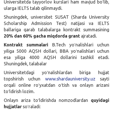
Universitetda tayyorlov kurslari ham mavjud boʻlib,
ularga IELTS talab qilinmaydi.
Shuningdek, universitet SUSAT (Sharda University
Scholarship Admission Test) natijasi va IELTS
ballariga qarab talabalarga kontrakt summasining
20% dan 60% gacha miqdorda grant
ajratadi.
Kontrakt summalari
B.Tech yoʻnalishlari uchun
yiliga 5000 AQSH dollari, BBA yoʻnalishlari uchun
esa yiliga 4000 AQSH dollarini tashkil etadi.
Shuningdek, talabalar
Universitetdagi yoʻnalishlardan biriga hujjat
topshirish uchun
www.shardauniversity.uz
sayti
orqali online roʻyxatdan oʻtish va onlayn arizani
toʻldirish lozim.
Onlayn ariza toʻldirishda nomzodlardan
quyidagi
hujjatlar
soʻraladi: