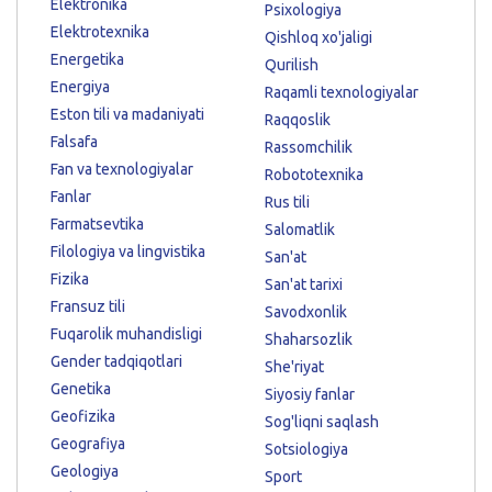
Elektronika
Psixologiya
Elektrotexnika
Qishloq xo'jaligi
Energetika
Qurilish
Energiya
Raqamli texnologiyalar
Eston tili va madaniyati
Raqqoslik
Falsafa
Rassomchilik
Fan va texnologiyalar
Robototexnika
Fanlar
Rus tili
Farmatsevtika
Salomatlik
Filologiya va lingvistika
San'at
Fizika
San'at tarixi
Fransuz tili
Savodxonlik
Fuqarolik muhandisligi
Shaharsozlik
Gender tadqiqotlari
She'riyat
Genetika
Siyosiy fanlar
Geofizika
Sog'liqni saqlash
Geografiya
Sotsiologiya
Geologiya
Sport