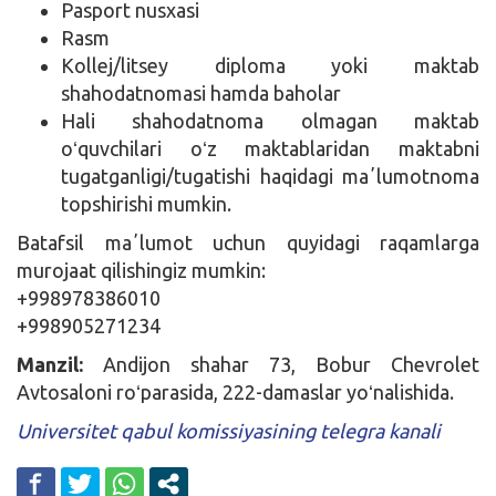
Pasport nusxasi
Rasm
Kollej/litsey diploma yoki maktab
shahodatnomasi hamda baholar
Hali shahodatnoma olmagan maktab
oʻquvchilari oʻz maktablaridan maktabni
tugatganligi/tugatishi haqidagi maʼlumotnoma
topshirishi mumkin.
Batafsil maʼlumot uchun quyidagi raqamlarga
murojaat qilishingiz mumkin:
+998978386010
+998905271234
Manzil:
Andijon shahar 73, Bobur Chevrolet
Avtosaloni roʻparasida, 222-damaslar yoʻnalishida.
Universitet qabul komissiyasining telegra kanali