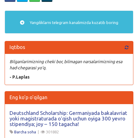
Yangiliklarni
telegram
kanalimizda kuzatib boring
Iqtibos
Bilganlarimizning cheki bor, bilmagan narsalarimizning esa
had-chegarasi yo‘q.
- P.Laplas
Eng ko'p o'qilgan
Deutschland Scholarship: Germaniyada bakalavriat
yoki magistraturada oʻqish uchun oyiga 300 yevro
stipendiya; joy – 150 tagacha!
Barcha soha
|
301882