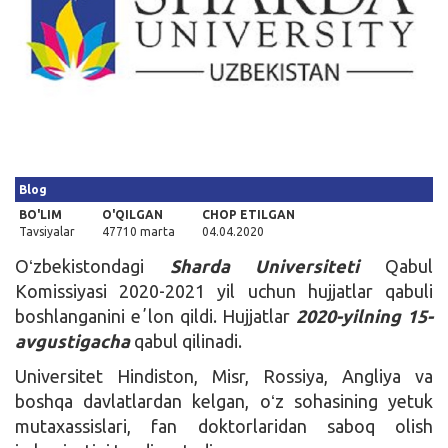
Kirish
Blog
BO'LIM
O'QILGAN
CHOP ETILGAN
Tavsiyalar
47710 marta
04.04.2020
Oʻzbekistondagi
Sharda Universiteti
Qabul
Komissiyasi 2020-2021 yil uchun hujjatlar qabuli
boshlanganini eʼlon qildi. Hujjatlar
2020-yilning 15-
avgustigacha
qabul qilinadi.
Universitet Hindiston, Misr, Rossiya, Angliya va
boshqa davlatlardan kelgan, oʻz sohasining yetuk
mutaxassislari, fan doktorlaridan saboq olish