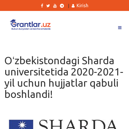
Kirish
|
Grantlar
Tanlovlar
Oʻzbekistondagi Sharda
Ishlar
universitetida 2020-2021-
Kurslar
yil uchun hujjatlar qabuli
Blog
boshlandi!
Yana
Qidirish