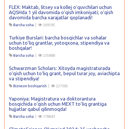
FLEX: Maktab, litsey va kollej oʻquvchilari uchun
AQSHda 1 yil davomida oʻqish imkoniyati; oʻqish
davomida barcha xarajatlar qoplanadi!
Barcha soha
|
269295
Turkiye Burslari: barcha bosqichlar va sohalar
uchun to’liq grantlar, yotoqxona, stipendiya va
boshqalar!
Barcha soha
|
235888
Schwarzman Scholars: Xitoyda magistraturada
oʻqish uchun toʻliq grant, bepul turar joy, aviachipta
va stipendiya!
Biznesni boshqarish
|
227385
Yaponiya: Magistratura va doktorantura
bosqichida oʻqish uchun MEXT toʻliq grantiga
hujjatlar qabul qilinmoqda!
Barcha soha
|
178843