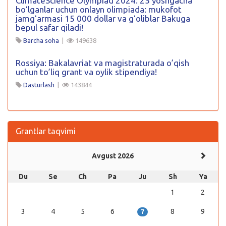
ClimateScience Olympiad 2024: 25 yoshgacha
boʻlganlar uchun onlayn olimpiada: mukofot
jamgʻarmasi 15 000 dollar va gʻoliblar Bakuga
bepul safar qiladi!
Barcha soha
|
149638
Rossiya: Bakalavriat va magistraturada o’qish
uchun to’liq grant va oylik stipendiya!
Dasturlash
|
143844
Grantlar taqvimi
Avgust 2026
Du
Se
Ch
Pa
Ju
Sh
Ya
1
2
3
4
5
6
8
9
7