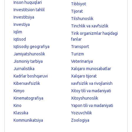
Inson huquqlari
Tibbiyot
Investitsion tahlil
Tijorat
Investitsiya
Tilshunoslik
Investiya
Tinchlik va xavfsizlik
Iqlim
Tirik organizmlar haqidagi
Iqtisod
fanlar
Iqtisodiy geografiya
Transport
Jamiyatshunoslik
Turizm
Jismoniy tarbiya
Veterinariya
Jurnalistika
Xalqaro munosabatlar
Kadrlar boshqaruvi
Xalqaro tijorat
Kiberxavfsizlik
xavfsizlik va rivojlanish
Kimyo
Xitoy tili va madaniyati
Kinematografiya
Xitoyshunoslik
Kino
Yapon tili va madaniyati
Klassika
Yozuvchilik
Kommunikatsiya
Zoologiya