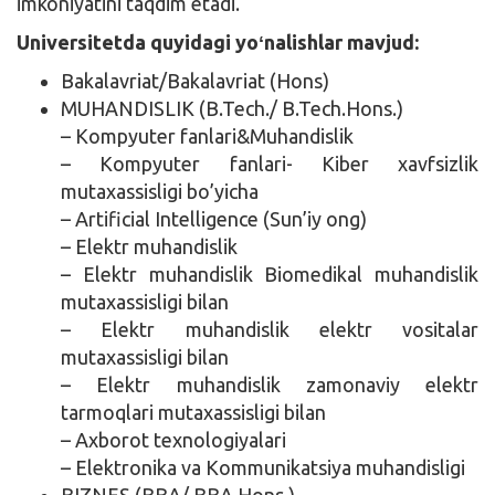
imkoniyatini taqdim etadi.
Universitetda quyidagi yoʻnalishlar mavjud:
Bakalavriat/Bakalavriat (Hons)
MUHANDISLIK (B.Tech./ B.Tech.Hons.)
– Kompyuter fanlari&Muhandislik
– Kompyuter fanlari- Kiber xavfsizlik
mutaxassisligi bo’yicha
– Artificial Intelligence (Sun’iy ong)
– Elektr muhandislik
– Elektr muhandislik Biomedikal muhandislik
mutaxassisligi bilan
– Elektr muhandislik elektr vositalar
mutaxassisligi bilan
– Elektr muhandislik zamonaviy elektr
tarmoqlari mutaxassisligi bilan
– Axborot texnologiyalari
– Elektronika va Kommunikatsiya muhandisligi
BIZNES (BBA/ BBA.Hons.)