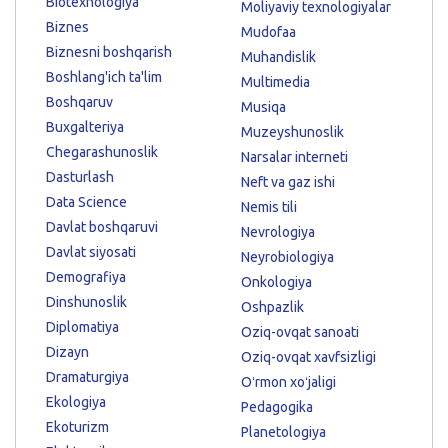
Biotexnologiya
Moliyaviy texnologiyalar
Biznes
Mudofaa
Biznesni boshqarish
Muhandislik
Boshlang'ich ta'lim
Multimedia
Boshqaruv
Musiqa
Buxgalteriya
Muzeyshunoslik
Chegarashunoslik
Narsalar interneti
Dasturlash
Neft va gaz ishi
Data Science
Nemis tili
Davlat boshqaruvi
Nevrologiya
Davlat siyosati
Neyrobiologiya
Demografiya
Onkologiya
Dinshunoslik
Oshpazlik
Diplomatiya
Oziq-ovqat sanoati
Dizayn
Oziq-ovqat xavfsizligi
Dramaturgiya
Oʻrmon xoʻjaligi
Ekologiya
Pedagogika
Ekoturizm
Planetologiya