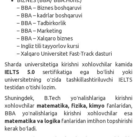
– BBA – Biznes boshqaruvi
– BBA – kadrlar boshqaruvi
– BBA – Tadbirkorlik
– BBA – Marketing
– BBA – Xalqaro biznes
– Ingliz tili tayyorlov kursi
– Xalqaro Universitet Fast-Track dasturi
Sharda universitetiga kirishni xohlovchilar kamida
IELTS 5.0
sertifikatiga ega boʻlishi yoki
universitetning oʻzida tashkillashtiriluvchi IELTS
testidan oʻtishi lozim.
Shuningdek, B.Tech yoʻnalishlariga kirishni
xohlovchilar
matematika, fizika, kimyo
fanlaridan,
BBA yoʻnalishlariga kirishni xohlovchilar esa
matematika va logika
fanlaridan imtihon topshirishi
kerak boʻladi.