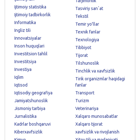
Tarjimonlik
Ijtimoiy statistika
Tasviriy sanʼat
Ijtimoiy tadbirkorlik
Tekstil
Informatika
Temir yo'llar
Ingliz tili
Texnik fanlar
Innovatsiyalar
Texnologiya
Inson huquqlari
Tibbiyot
Investitsion tahlil
Tijorat
Investitsiya
Tilshunoslik
Investiya
Tinchlik va xavfsizlik
Iqlim
Tirik organizmlar haqidagi
Iqtisod
fanlar
Iqtisodiy geografiya
Transport
Jamiyatshunoslik
Turizm
Jismoniy tarbiya
Veterinariya
Jurnalistika
Xalqaro munosabatlar
Kadrlar boshqaruvi
Xalqaro tijorat
Kiberxavfsizlik
xavfsizlik va rivojlanish
Kimyo
Xitoy tili va madaniyati