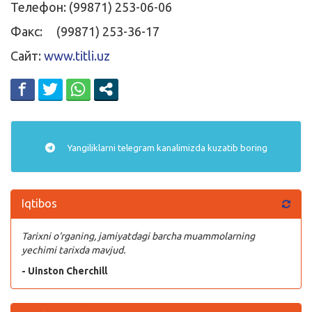
Телефон: (99871) 253-06-06
Факс: (99871) 253-36-17
Сайт:
www.titli.uz
Yangiliklarni
telegram
kanalimizda kuzatib boring
Iqtibos
Tarixni o‘rganing, jamiyatdagi barcha muammolarning
yechimi tarixda mavjud.
- Uinston Cherchill