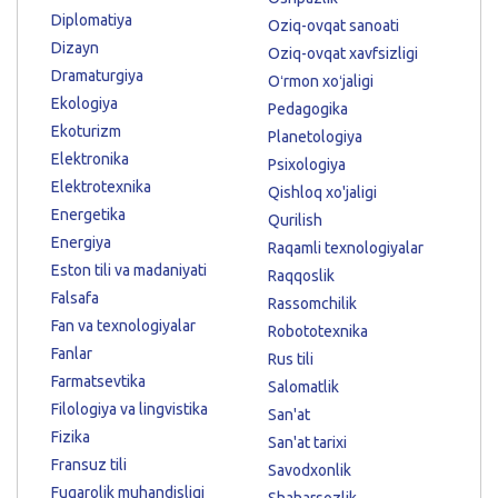
Diplomatiya
Oziq-ovqat sanoati
Dizayn
Oziq-ovqat xavfsizligi
Dramaturgiya
Oʻrmon xoʻjaligi
Ekologiya
Pedagogika
Ekoturizm
Planetologiya
Elektronika
Psixologiya
Elektrotexnika
Qishloq xo'jaligi
Energetika
Qurilish
Energiya
Raqamli texnologiyalar
Eston tili va madaniyati
Raqqoslik
Falsafa
Rassomchilik
Fan va texnologiyalar
Robototexnika
Fanlar
Rus tili
Farmatsevtika
Salomatlik
Filologiya va lingvistika
San'at
Fizika
San'at tarixi
Fransuz tili
Savodxonlik
Fuqarolik muhandisligi
Shaharsozlik