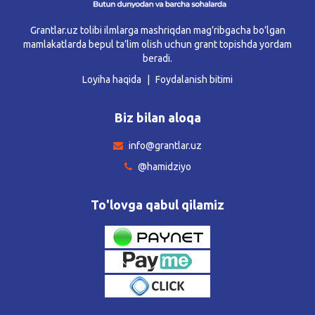
Grantlar.uz tolibi ilmlarga mashriqdan mag’ribgacha bo’lgan
mamlakatlarda bepul ta’lim olish uchun grant topishda yordam
beradi.
Loyiha haqida
Foydalanish bitimi
Biz bilan aloqa
info@grantlar.uz
@hamidziyo
To'lovga qabul qilamiz