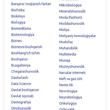
Barqaror rivojlanish fanlari
Mikrobiologiya
Biofizika
Mineralshunoslik
Biokimyo
Moda (Fashion)
Biologiya
Moddashunoslik
Biomeditsina
Moliya
Biotexnologiya
Moliyaviy texnologiyalar
Biznes
Mudofaa
Biznesni boshqarish
Muhandislik
Boshlang'ich ta'lim
Multimedia
Boshqaruv
Musiqa
Buxgalteriya
Muzeyshunoslik
Chegarashunoslik
Narsalar interneti
Dasturlash
Neft va gaz ishi
Data Science
Nemis tili
Davlat boshqaruvi
Nevrologiya
Davlat siyosati
Neyrobiologiya
Demografiya
Onkologiya
Dinshunoslik
Oshpazlik