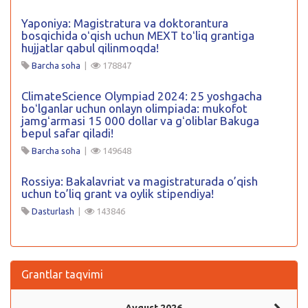
Yaponiya: Magistratura va doktorantura
bosqichida oʻqish uchun MEXT toʻliq grantiga
hujjatlar qabul qilinmoqda!
Barcha soha
|
178847
ClimateScience Olympiad 2024: 25 yoshgacha
boʻlganlar uchun onlayn olimpiada: mukofot
jamgʻarmasi 15 000 dollar va gʻoliblar Bakuga
bepul safar qiladi!
Barcha soha
|
149648
Rossiya: Bakalavriat va magistraturada o’qish
uchun to’liq grant va oylik stipendiya!
Dasturlash
|
143846
Grantlar taqvimi
Avgust 2026