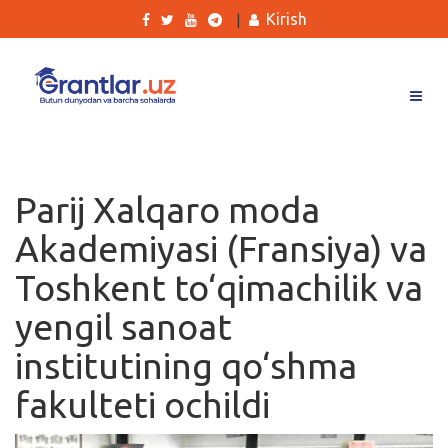
Kirish
|
Grantlar
Tanlovlar
Parij Xalqaro moda
Ishlar
Akademiyasi (Fransiya) va
Kurslar
Toshkent to‘qimachilik va
Blog
yengil sanoat
Yana
institutining qo‘shma
fakulteti ochildi
Qidirish