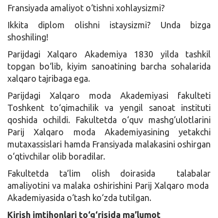
Fransiyada amaliyot o‘tishni xohlaysizmi?
Ikkita diplom olishni istaysizmi? Unda bizga
shoshiling!
Parijdagi Xalqaro Akademiya 1830 yilda tashkil
topgan bo‘lib, kiyim sanoatining barcha sohalarida
xalqaro tajribaga ega.
Parijdagi Xalqaro moda Akademiyasi fakulteti
Toshkent to‘qimachilik va yengil sanoat instituti
qoshida ochildi. Fakultetda o‘quv mashg‘ulotlarini
Parij Xalqaro moda Akademiyasining yetakchi
mutaxassislari hamda Fransiyada malakasini oshirgan
o‘qtivchilar olib boradilar.
Fakultetda ta’lim olish doirasida talabalar
amaliyotini va malaka oshirishini Parij Xalqaro moda
Akademiyasida o‘tash ko‘zda tutilgan.
Kirish imtihonlari to‘g‘risida ma’lumot