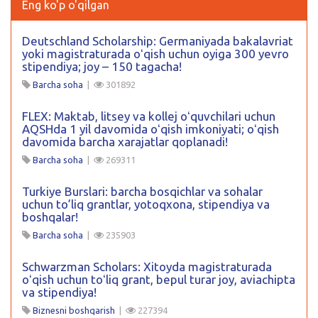
Eng ko'p o'qilgan
Deutschland Scholarship: Germaniyada bakalavriat
yoki magistraturada oʻqish uchun oyiga 300 yevro
stipendiya; joy – 150 tagacha!
Barcha soha
|
301892
FLEX: Maktab, litsey va kollej oʻquvchilari uchun
AQSHda 1 yil davomida oʻqish imkoniyati; oʻqish
davomida barcha xarajatlar qoplanadi!
Barcha soha
|
269311
Turkiye Burslari: barcha bosqichlar va sohalar
uchun to’liq grantlar, yotoqxona, stipendiya va
boshqalar!
Barcha soha
|
235903
Schwarzman Scholars: Xitoyda magistraturada
oʻqish uchun toʻliq grant, bepul turar joy, aviachipta
va stipendiya!
Biznesni boshqarish
|
227394