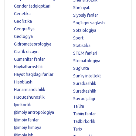
Gender tadqiqotlari
She'riyat
Genetika
Siyosiy fanlar
Geofizika
Sog'liqni saqlash
Geografiya
Sotsiologiya
Geologiya
Sport
Gidrometeorologiya
Statistika
Grafik dizayn
STEM fanlari
Gumanitar fanlar
Stomatologiya
Haykaltaroshlik
Sug'urta
Hayot haqidagi fanlar
Sun'iy intellekt
Hisoblash
Suratkashlik
Hunarmandchilik
Suratkashlik
Huquqshunoslik
Suv xo'jaligi
Ijodkorlik
Ta'lim
Ijtimoiy antropologiya
Tabiiy fanlar
Ijtimoiy fanlar
Tadbirkorlik
Ijtimoiy himoya
Tarix
Ijtimoiy ish