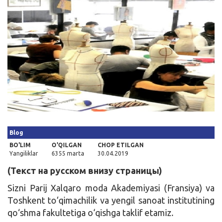
Kirish
Blog
BO'LIM
O'QILGAN
CHOP ETILGAN
Yangiliklar
6355 marta
30.04.2019
(Текст на русском внизу страницы)
Sizni Parij Xalqaro moda Akademiyasi (Fransiya) va
Toshkent to‘qimachilik va yengil sanoat institutining
qo‘shma fakultetiga o‘qishga taklif etamiz.