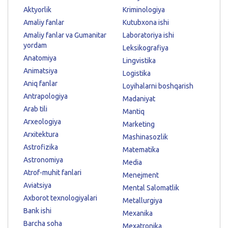
Aktyorlik
Kriminologiya
Amaliy fanlar
Kutubxona ishi
Amaliy fanlar va Gumanitar
Laboratoriya ishi
yordam
Leksikografiya
Anatomiya
Lingvistika
Animatsiya
Logistika
Aniq fanlar
Loyihalarni boshqarish
Antrapologiya
Madaniyat
Arab tili
Mantiq
Arxeologiya
Marketing
Arxitektura
Mashinasozlik
Astrofizika
Matematika
Astronomiya
Media
Atrof-muhit fanlari
Menejment
Aviatsiya
Mental Salomatlik
Axborot texnologiyalari
Metallurgiya
Bank ishi
Mexanika
Barcha soha
Mexatronika