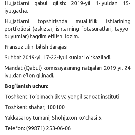
Hujjatlarni qabul qilish: 2019-yil 1-iyuldan 15-
iyulgacha.
Hujjatlarni topshirishda mualliflik ishlarining
portfoliosi (eskizlar, ishlarning fotasuratlari, tayyor
buyumlar) taqdim etilishi lozim.
Fransuz tilini bilish darajasi
Suhbat 2019-yil 17-22-iyul kunlari o‘tkaziladi.
Mandat (Qabul) komissiyasining natijalari 2019 yil 24
iyuldan e’lon qilinadi.
Bog`lanish uchun:
Toshkent To‘qimachilik va yengil sanoat instituti
Toshkent shahar, 100100
Yakkasaroy tumani, Shohjaxon ko‘chasi 5.
Telefon: (99871) 253-06-06