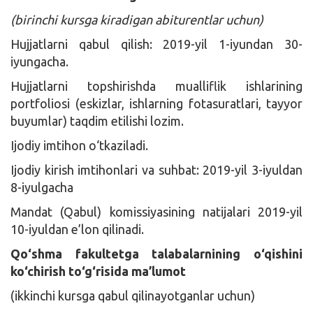
(birinchi kursga kiradigan abiturentlar uchun)
Hujjatlarni qabul qilish: 2019-yil 1-iyundan 30-
iyungacha.
Hujjatlarni topshirishda mualliflik ishlarining
portfoliosi (eskizlar, ishlarning fotasuratlari, tayyor
buyumlar) taqdim etilishi lozim.
Ijodiy imtihon o‘tkaziladi.
Ijodiy kirish imtihonlari va suhbat: 2019-yil 3-iyuldan
8-iyulgacha
Mandat (Qabul) komissiyasining natijalari 2019-yil
10-iyuldan e’lon qilinadi.
Qo‘shma fakultetga talabalarnining o‘qishini
ko‘chirish to‘g‘risida ma’lumot
(ikkinchi kursga qabul qilinayotganlar uchun)