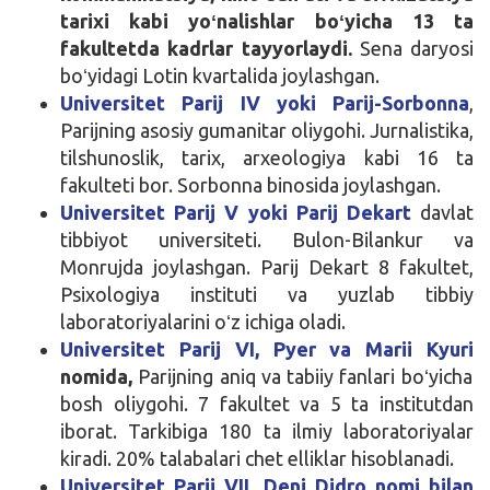
tarixi kabi yoʻnalishlar boʻyicha 13 ta
fakultetda kadrlar tayyorlaydi.
Sena daryosi
boʻyidagi Lotin kvartalida joylashgan.
Universitet Parij IV yoki Parij-Sorbonna
,
Parijning asosiy gumanitar oliygohi. Jurnalistika,
tilshunoslik, tarix, arxeologiya kabi 16 ta
fakulteti bor. Sorbonna binosida joylashgan.
Universitet Parij V yoki Parij Dekart
davlat
tibbiyot universiteti. Bulon-Bilankur va
Monrujda joylashgan. Parij Dekart 8 fakultet,
Psixologiya instituti va yuzlab tibbiy
laboratoriyalarini oʻz ichiga oladi.
Universitet Parij VI, Pyer va Marii Kyuri
nomida
,
Parijning aniq va tabiiy fanlari boʻyicha
bosh oliygohi. 7 fakultet va 5 ta institutdan
iborat. Tarkibiga 180 ta ilmiy laboratoriyalar
kiradi. 20% talabalari chet elliklar hisoblanadi.
Universitet Parij VII, Deni Didro nomi bilan