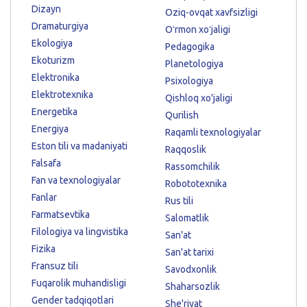
Dizayn
Oziq-ovqat xavfsizligi
Dramaturgiya
Oʻrmon xoʻjaligi
Ekologiya
Pedagogika
Ekoturizm
Planetologiya
Elektronika
Psixologiya
Elektrotexnika
Qishloq xo'jaligi
Energetika
Qurilish
Energiya
Raqamli texnologiyalar
Eston tili va madaniyati
Raqqoslik
Falsafa
Rassomchilik
Fan va texnologiyalar
Robototexnika
Fanlar
Rus tili
Farmatsevtika
Salomatlik
Filologiya va lingvistika
San'at
Fizika
San'at tarixi
Fransuz tili
Savodxonlik
Fuqarolik muhandisligi
Shaharsozlik
Gender tadqiqotlari
She'riyat