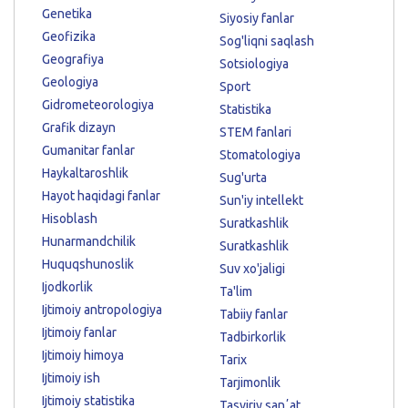
Genetika
Siyosiy fanlar
Geofizika
Sog'liqni saqlash
Geografiya
Sotsiologiya
Geologiya
Sport
Gidrometeorologiya
Statistika
Grafik dizayn
STEM fanlari
Gumanitar fanlar
Stomatologiya
Haykaltaroshlik
Sug'urta
Hayot haqidagi fanlar
Sun'iy intellekt
Hisoblash
Suratkashlik
Hunarmandchilik
Suratkashlik
Huquqshunoslik
Suv xo'jaligi
Ijodkorlik
Ta'lim
Ijtimoiy antropologiya
Tabiiy fanlar
Ijtimoiy fanlar
Tadbirkorlik
Ijtimoiy himoya
Tarix
Ijtimoiy ish
Tarjimonlik
Ijtimoiy statistika
Tasviriy sanʼat