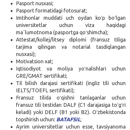
Pasport nusxasi;
Pasport formatidagi fotosurat;
Imtihonlar muddati uch oydan koʻp boʻlgan
universitetlar uchun viza haqidagi
maʼlumotnoma (pasportga qoʻshimcha);
Attestat/kollej/litsey diplomi (fransuz tiliga
tarjima qilingan va notarial tasdiqlangan
nusxasi);
Motivatsion xat;
Iqtisodiyot va moliya yoʻnalishlari uchun
GRE/GMAT sertifikati;
Til bilish darajasi sertifikati (ingliz tili uchun
IELTS/TOEFL sertifikati);
Fransuz tilida oʻqishni tanlaganlar uchun
fransuz tili testidan DALF (C1 darajasiga toʻgʻri
keladi) yoki DELF (B1 yoki B2). Oʻzbekistonda
topshirish uchun:
BATAFSIL
;
Ayrim universitetlar uchun esse, tavsiyanoma