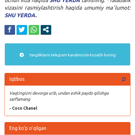
vizasini rasmiylashtirish haqida umumiy maʼlumot:
SHU YERDA
.
Yangiliklarni
telegram
kanalimizda kuzatib boring
Iqtibos
Vaqtingizni devorga urib, undan eshik paydo qilishga
sarflamang
- Coco Chanel
Eng ko'p o'qilgan