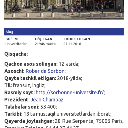
Kirish
Blog
BO'LIM
O'QILGAN
CHOP ETILGAN
Universitetlar
21946 marta
07.11.2018
Qisqacha:
Qachon asos solingan:
12-asrda;
Asoschi:
Rober de Sorbon
;
Qayta tashkil etilgan:
2018-yilda;
Til:
fransuz, ingliz;
Rasmiy sayt:
http://sorbonne-universite.fr/
;
Prezident:
Jean Chambaz
;
Talabalar soni:
53 400;
Tarkibi:
13 ta mustaqil universitetlardan iborat;
Qayerda joylashgan:
28 Rue Serpente, 75006 Paris,
Fransiya; Telefon: 01 44 27 44 27.