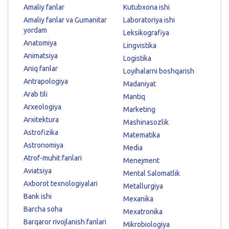
Amaliy fanlar
Kutubxona ishi
Amaliy fanlar va Gumanitar
Laboratoriya ishi
yordam
Leksikografiya
Anatomiya
Lingvistika
Animatsiya
Logistika
Aniq fanlar
Loyihalarni boshqarish
Antrapologiya
Madaniyat
Arab tili
Mantiq
Arxeologiya
Marketing
Arxitektura
Mashinasozlik
Astrofizika
Matematika
Astronomiya
Media
Atrof-muhit fanlari
Menejment
Aviatsiya
Mental Salomatlik
Axborot texnologiyalari
Metallurgiya
Bank ishi
Mexanika
Barcha soha
Mexatronika
Barqaror rivojlanish fanlari
Mikrobiologiya