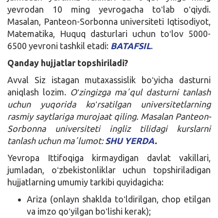
yevrodan 10 ming yevrogacha toʻlab oʻqiydi.
Masalan, Panteon-Sorbonna universiteti Iqtisodiyot,
Matematika, Huquq dasturlari uchun toʻlov 5000-
6500 yevroni tashkil etadi:
BATAFSIL
.
Qanday hujjatlar topshiriladi?
Avval Siz istagan mutaxassislik boʻyicha dasturni
aniqlash lozim.
Oʻzingizga maʼqul dasturni tanlash
uchun yuqorida koʻrsatilgan universitetlarning
rasmiy saytlariga murojaat qiling. Masalan Panteon-
Sorbonna universiteti ingliz tilidagi kurslarni
tanlash uchun maʼlumot:
SHU YERDA
.
Yevropa Ittifoqiga kirmaydigan davlat vakillari,
jumladan, oʻzbekistonliklar uchun topshiriladigan
hujjatlarning umumiy tarkibi quyidagicha:
Ariza (onlayn shaklda toʻldirilgan, chop etilgan
va imzo qoʻyilgan boʻlishi kerak);