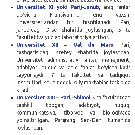
Universitet XI yoki Parij-Janub
, aniq fanlar
boʻyicha Fransiyaning eng yaxshi
universitetlaridan biri hisoblanadi. Parij
janubidagi Orse shahrida joylashgan, 5 ta
fakultet iva yuzlab laboratoriyalari bor.
Universitet XII – Val de Marn
Parij
tashqarisidagi Kretey shahrida joylashgan.
Universitet administrativ fanlar, menejment,
adabiyot, huquq va aniq fanlar boʻyicha kadr
tayyorlaydi. 7 ta fakultet va tadqiqot
institutlari, shuningdek, oliy maktablar tarkibiga
kiradi.
Universitet XIII – Parij-Shimol
5 ta fakultetdan
tashkil topgan, adabiyot, huquq,
kommunikatsiya, tibbiyot va biologiyaga
yoʻnaltirilgan. Parijning Sen-Deni tumanida
joylashgan.