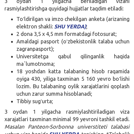
3 oydan 1 yilgacha beriladigan vizani
rasmiylashtirishga quyidagi hujjatlar taqdim etiladi:
Toʻldirilgan va imzo chekilgan anketa (arizaning
elektron shakli:
SHU YERDA)
;
2 dona 3,5 x 4,5 mm formatdagi fotosurat;
Amaldagi pasport (oʻzbekistonlik talaba uchun
zagranpasport);
Universitetga qabul qilinganlik haqida
maʼlumotnoma;
18 yoshdan katta talabaning hisob raqamida
oyiga 430, yiliga taxminan 5 160 yevro boʻlishi
lozim. Bu talabaning oylik xarajatlarini qoplash
uchun zarur summa hisoblanadi;
Tibbiy sugʻurta;
3 oydan 1 yilgacha rasmiylashtiriladigan viza
xarajatlari taxminan minimal 99 yevroni tashkil etadi.
Masalan Panteon-Sorbonna universtiteti talabasi
uchun viza haqida
SHU YERDA
tanishing
.
*Talabalik