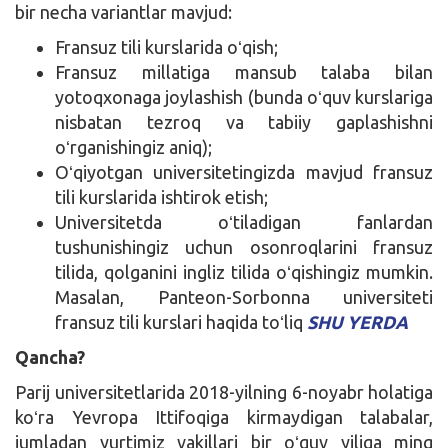
bir necha variantlar mavjud:
Fransuz tili kurslarida oʻqish;
Fransuz millatiga mansub talaba bilan
yotoqxonaga joylashish (bunda oʻquv kurslariga
nisbatan tezroq va tabiiy gaplashishni
oʻrganishingiz aniq);
Oʻqiyotgan universitetingizda mavjud fransuz
tili kurslarida ishtirok etish;
Universitetda oʻtiladigan fanlardan
tushunishingiz uchun osonroqlarini fransuz
tilida, qolganini ingliz tilida oʻqishingiz mumkin.
Masalan, Panteon-Sorbonna universiteti
fransuz tili kurslari haqida toʻliq
SHU YERDA
Qancha?
Parij universitetlarida 2018-yilning 6-noyabr holatiga
koʻra Yevropa Ittifoqiga kirmaydigan talabalar,
jumladan yurtimiz vakillari bir oʻquv yiliga ming