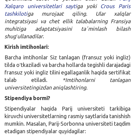
Xalqaro universitetlari sayti
ga yoki
Crous Paris
tashkiloti
ga murojaat qiling. Ular xalqlar
integratsiyasi va chet ellik talabalarning Fransiya
muhitiga adaptatsiyasini taʼminlash bilash
shugʻullanadilar
.
Kirish imtihonlari:
Barcha imtihonlar Siz tanlagan (fransuz yoki ingliz)
tilda oʻtkaziladi va barcha hollarda tegishli darajadagi
fransuz yoki ingliz tilini egallaganlik haqida sertifikat
talab etiladi.
*Imtihonlarni tanlagan
universitetingizdan aniqlashtiring.
Stipendiya bormi?
Stipendiyalar haqida Parij universiteti tarkibiga
kiruvchi universitetlarning rasmiy saytlarida tanishish
mumkin. Masalan, Parij-Sorbonna universiteti taqdim
etadigan stipendiyalar quyidagilar: