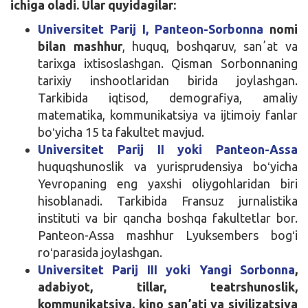
ichiga oladi. Ular quyidagilar:
Universitet Parij I, Panteon-Sorbonna
nomi
bilan mashhur
, huquq, boshqaruv, sanʼat va
tarixga ixtisoslashgan. Qisman Sorbonnaning
tarixiy inshootlaridan birida joylashgan.
Tarkibida iqtisod, demografiya, amaliy
matematika, kommunikatsiya va ijtimoiy fanlar
boʻyicha 15 ta fakultet mavjud.
Universitet Parij II yoki Panteon-Assa
huquqshunoslik va yurisprudensiya boʻyicha
Yevropaning eng yaxshi oliygohlaridan biri
hisoblanadi. Tarkibida Fransuz jurnalistika
instituti va bir qancha boshqa fakultetlar bor.
Panteon-Assa mashhur Lyuksembers bogʻi
roʻparasida joylashgan.
Universitet Parij III yoki Yangi Sorbonna
,
adabiyot, tillar, teatrshunoslik,
kommunikatsiya, kino sanʼati va sivilizatsiya