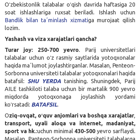
Oʻzbekistonlik talabalar oʻqish davrida haftasiga 20
soat ishlashlariga ruxsat beriladi. Ishlash uchun
Bandlik bilan taʼminlash xizmati
ga murojaat qilish
lozim.
Yashash va viza xarajatlari qancha?
Turar joy: 250-700 yevro
. Parij universitetlari
talabalar uchun oʻz rasmiy saytlarida yotoqxonalar
haqida maʼlumot joylashtirganlar. Masalan, Penteon-
Sorbonna universiteti talabalar yotoqxonalari haqida
batafsil:
SHU YERDA
tanishing. Shuningdek, Parij
AILE tashkiloti talaba uchun bir martalik 900 yevro
miqdorda yotoqxonaga joylashish yordami
koʻrsatadi:
BATAFSIL
.
O
ziq-ovqat, oʻquv anjomlari va boshqa xarajatlar
,
transport, uyali aloqa va internet, madaniyat,
sport va hk
.:uchun minimal
430-500
yevro sarflaydi.
Masalan, Panteon-Sorbonna universiteti talabalarga