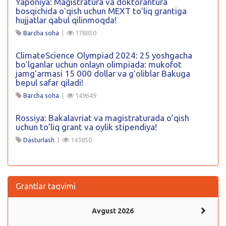
Yaponiya: Magistratura va doktorantura
bosqichida oʻqish uchun MEXT toʻliq grantiga
hujjatlar qabul qilinmoqda!
Barcha soha
|
178850
ClimateScience Olympiad 2024: 25 yoshgacha
boʻlganlar uchun onlayn olimpiada: mukofot
jamgʻarmasi 15 000 dollar va gʻoliblar Bakuga
bepul safar qiladi!
Barcha soha
|
149649
Rossiya: Bakalavriat va magistraturada o’qish
uchun to’liq grant va oylik stipendiya!
Dasturlash
|
143850
Grantlar taqvimi
Avgust 2026