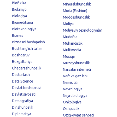
Biofizika
Mineralshunoslik
Biokimyo
Moda (Fashion)
Biologiya
Moddashunoslik
Biomeditsina
Moliya
Biotexnologiya
Moliyaviy texnologiyalar
Biznes
Mudofaa
Biznesni boshqarish
Muhandislik
Boshlang'ich ta'lim
Multimedia
Boshqaruv
Musiqa
Buxgalteriya
Muzeyshunoslik
Chegarashunoslik
Narsalar interneti
Dasturlash
Neft va gaz ishi
Data Science
Nemis tili
Davlat boshqaruvi
Nevrologiya
Davlat siyosati
Neyrobiologiya
Demografiya
Onkologiya
Dinshunoslik
Oshpazlik
Diplomatiya
Oziq-ovqat sanoati