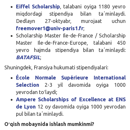
Eiffel Scholarship
, talabani oyiga 1180 yevro
miqdordagi stipendiya bilan taʼminlaydi.
Dedlayn 27-oktyabr, murojaat uchun
freemover1@univ-paris1.fr
;
Scholarship Master Ile-de-France / Scholarship
Master Ile-de-France-Europe, talabani 450
yevro hajmda stipendiya bilan taʼminlaydi:
BATAFSIL
;
Shuningdek, Fransiya hukumati stipendiyalari:
École Normale Supérieure International
Selection
2-3 yil davomida oyiga 1000
yevrodan toʻlaydi;
Ampere Scholarships of Excellence at ENS
de Lyon
12 oy davomida oyiga 1000 yevrodan
pul bilan taʼminlaydi.
Oʻqish mobaynida ishlash mumkinmi?