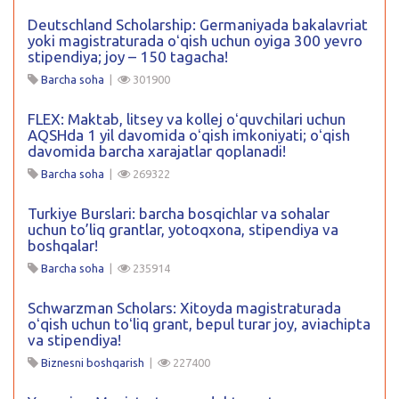
Deutschland Scholarship: Germaniyada bakalavriat
yoki magistraturada oʻqish uchun oyiga 300 yevro
stipendiya; joy – 150 tagacha!
Barcha soha
|
301900
FLEX: Maktab, litsey va kollej oʻquvchilari uchun
AQSHda 1 yil davomida oʻqish imkoniyati; oʻqish
davomida barcha xarajatlar qoplanadi!
Barcha soha
|
269322
Turkiye Burslari: barcha bosqichlar va sohalar
uchun to’liq grantlar, yotoqxona, stipendiya va
boshqalar!
Barcha soha
|
235914
Schwarzman Scholars: Xitoyda magistraturada
oʻqish uchun toʻliq grant, bepul turar joy, aviachipta
va stipendiya!
Biznesni boshqarish
|
227400