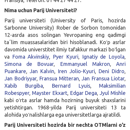
Nima uchun Parij Universiteti?
Parij universiteti (University of Paris, hozirda
Sarbonne University) Rober de Sorbon tomonidan
12-asrda asos solingan Yevropaning eng qadimgi
taʼlim muassasalaridan biri hisoblanadi. Koʻp asrlar
davomida universtitet ilmiy tafakkur markazi boʻlgan
va
Foma Akvinskiy
,
Pyer Kyuri
,
Ignatiy de Loyola
,
Simona de Bovuar
,
Emmanyuel Makron
,
Anri
Puankare
,
Jan Kalvin
,
Iren Jolio-Kyuri
,
Deni Didro
,
Jan Bodriyyar
,
Fransua Mitteran
,
Jan Fransua Liotar
,
Xabib Burgiba
,
Bernard Lyuis
,
Maksimilian
Robespyer
,
Mayster Ekxart
,
Edgar Dega
,
Jyul Mishle
kabi oʻrta asrlar hamda hozirning buyuk shaxslarini
yetishtirgan. 1968-yilda Parij universiteti 13 ta
alohida yoʻnalishlarga ega universitetlarga ajratildi.
Parij Universiteti hozirda bir nechta OTMlarni o’z