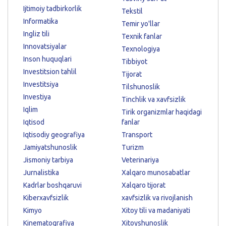
Ijtimoiy tadbirkorlik
Tekstil
Informatika
Temir yo'llar
Ingliz tili
Texnik fanlar
Innovatsiyalar
Texnologiya
Inson huquqlari
Tibbiyot
Investitsion tahlil
Tijorat
Investitsiya
Tilshunoslik
Investiya
Tinchlik va xavfsizlik
Iqlim
Tirik organizmlar haqidagi
Iqtisod
fanlar
Iqtisodiy geografiya
Transport
Jamiyatshunoslik
Turizm
Jismoniy tarbiya
Veterinariya
Jurnalistika
Xalqaro munosabatlar
Kadrlar boshqaruvi
Xalqaro tijorat
Kiberxavfsizlik
xavfsizlik va rivojlanish
Kimyo
Xitoy tili va madaniyati
Kinematografiya
Xitoyshunoslik