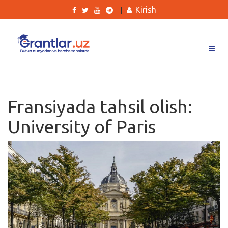
Kirish
|
Grantlar
Tanlovlar
Fransiyada tahsil olish:
Ishlar
University of Paris
Kurslar
Blog
Yana
Qidirish