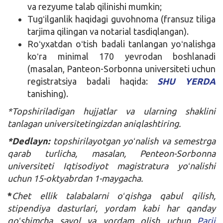
va rezyume talab qilinishi mumkin;
Tugʻilganlik haqidagi guvohnoma (fransuz tiliga
tarjima qilingan va notarial tasdiqlangan).
Roʻyxatdan oʻtish badali tanlangan yoʻnalishga
koʻra minimal 170 yevrodan boshlanadi
(masalan, Panteon-Sorbonna universiteti uchun
registratsiya badali haqida:
SHU YERDA
tanishing).
*Topshiriladigan hujjatlar va ularning shaklini
tanlagan universitetingizdan aniqlashtiring.
*Dedlayn:
topshirilayotgan yoʻnalish va semestrga
qarab turlicha, masalan, Penteon-Sorbonna
universiteti Iqtisodiyot magistratura yoʻnalishi
uchun 15-oktyabrdan 1-maygacha.
*
Chet ellik talabalarni oʻqishga qabul qilish,
stipendiya dasturlari, yordam kabi har qanday
qoʻshimcha savol va yordam olish uchun
Parij