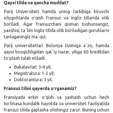
Qaysi tilda va qancha muddat?
Parij Universiteti hamda uning tarkibiga kiruvchi
oliygohlarda oʻqish fransuz va ingliz tillarida olib
boriladi. Agar fransuzchani qisman tushunsangiz,
yaxshisi, taʼlim ingliz tilida olib boriladigan guruhlarni
tanlaganingiz maʼqul.
Parij universitetlari Bolonya tizimiga aʼzo, hamda
qaysi bosqichligidan qatʼiy nazar, yiliga 60 kreditdan
toʻplash talab etiladi:
Bakalavriat: 3-4 yil;
Magistratura: 1-2 yil;
Doktorantura: 3 yil.
Fransuz tilini qayerda oʻrganamiz?
Fransiyada erkin oʻqish va yashash uchun hech
boʻlmasa kundalik hayotda va universitet faoliyatida
fransuz tilida gaplasha olishingiz zarur. Buning uchun