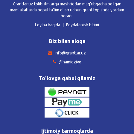
Grantlar.uz tolibi ilmlarga mashriqdan mag’ribgacha bo’lgan
mamlakatlarda bepul ta’lim olish uchun grant topishda yordam
beradi.
Loyiha haqida
Foydalanish bitimi
Biz bilan aloqa
info@grantlar.uz
@hamidziyo
To'lovga qabul qilamiz
Ijtimoiy tarmoqlarda