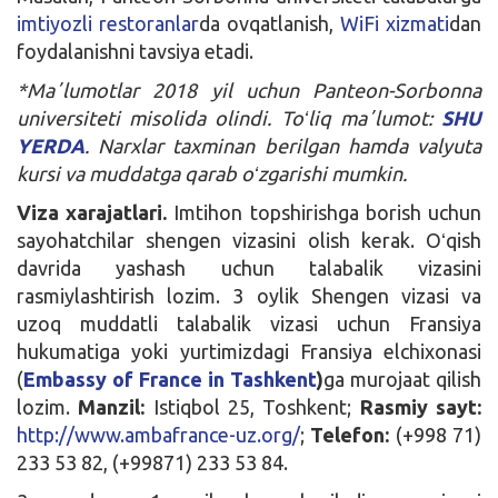
imtiyozli restoranlar
da ovqatlanish,
WiFi xizmati
dan
foydalanishni tavsiya etadi.
*Maʼlumotlar 2018 yil uchun Panteon-Sorbonna
universiteti misolida olindi. Toʻliq maʼlumot:
SHU
YERDA
. Narxlar taxminan berilgan hamda valyuta
kursi va muddatga qarab oʻzgarishi mumkin.
Viza xarajatlari.
Imtihon topshirishga borish uchun
sayohatchilar shengen vizasini olish kerak. Oʻqish
davrida yashash uchun talabalik vizasini
rasmiylashtirish lozim. 3 oylik Shengen vizasi va
uzoq muddatli talabalik vizasi uchun Fransiya
hukumatiga yoki yurtimizdagi Fransiya elchixonasi
(
Embassy of France in Tashkent
)
ga murojaat qilish
lozim.
Manzil:
Istiqbol 25, Toshkent;
Rasmiy sayt:
http://www.ambafrance-uz.org/
;
Telefon:
(+998 71)
233 53 82, (+99871) 233 53 84.