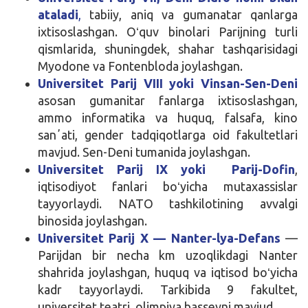
ataladi
,
tabiiy, aniq va gumanatar qanlarga
ixtisoslashgan. Oʻquv binolari Parijning turli
qismlarida, shuningdek, shahar tashqarisidagi
Myodone va Fontenbloda joylashgan.
Universitet Parij VIII yoki Vinsan-Sen-Deni
asosan gumanitar fanlarga ixtisoslashgan,
ammo informatika va huquq, falsafa, kino
sanʼati, gender tadqiqotlarga oid fakultetlari
mavjud. Sen-Deni tumanida joylashgan.
Universitet Parij IX yoki Parij-Dofin
,
iqtisodiyot fanlari boʻyicha mutaxassislar
tayyorlaydi. NATO tashkilotining avvalgi
binosida joylashgan.
Universitet Parij X — Nanter-lya-Defans
—
Parijdan bir necha km uzoqlikdagi Nanter
shahrida joylashgan, huquq va iqtisod boʻyicha
kadr tayyorlaydi. Tarkibida 9 fakultet,
universitet teatri, olimpiya basseyni mavjud.