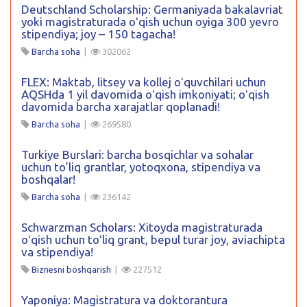
Deutschland Scholarship: Germaniyada bakalavriat
yoki magistraturada oʻqish uchun oyiga 300 yevro
stipendiya; joy – 150 tagacha!
Barcha soha
|
302062
FLEX: Maktab, litsey va kollej oʻquvchilari uchun
AQSHda 1 yil davomida oʻqish imkoniyati; oʻqish
davomida barcha xarajatlar qoplanadi!
Barcha soha
|
269580
Turkiye Burslari: barcha bosqichlar va sohalar
uchun to’liq grantlar, yotoqxona, stipendiya va
boshqalar!
Barcha soha
|
236142
Schwarzman Scholars: Xitoyda magistraturada
oʻqish uchun toʻliq grant, bepul turar joy, aviachipta
va stipendiya!
Biznesni boshqarish
|
227512
Yaponiya: Magistratura va doktorantura