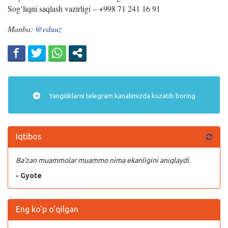
Sogʻliqni saqlash vazirligi – +998 71 241 16 91
Manba:
@eduuz
Yangiliklarni
telegram
kanalimizda kuzatib boring
Iqtibos
Ba’zan muammolar muammo nima ekanligini aniqlaydi.
- Gyote
Eng ko'p o'qilgan