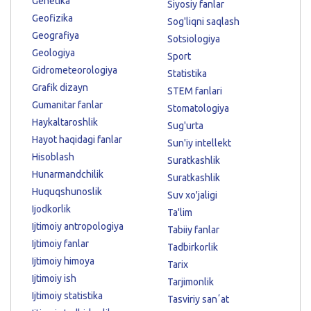
Genetika
Siyosiy fanlar
Geofizika
Sog'liqni saqlash
Geografiya
Sotsiologiya
Geologiya
Sport
Gidrometeorologiya
Statistika
Grafik dizayn
STEM fanlari
Gumanitar fanlar
Stomatologiya
Haykaltaroshlik
Sug'urta
Hayot haqidagi fanlar
Sun'iy intellekt
Hisoblash
Suratkashlik
Hunarmandchilik
Suratkashlik
Huquqshunoslik
Suv xo'jaligi
Ijodkorlik
Ta'lim
Ijtimoiy antropologiya
Tabiiy fanlar
Ijtimoiy fanlar
Tadbirkorlik
Ijtimoiy himoya
Tarix
Ijtimoiy ish
Tarjimonlik
Ijtimoiy statistika
Tasviriy sanʼat