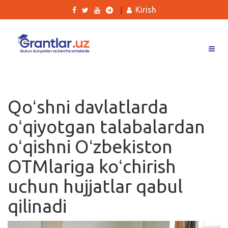
Kirish
|
Grantlar
Tanlovlar
Qoʻshni davlatlarda
Ishlar
oʻqiyotgan talabalardan
Kurslar
oʻqishni Oʻzbekiston
Blog
OTMlariga koʻchirish
Yana
uchun hujjatlar qabul
qilinadi
Qidirish