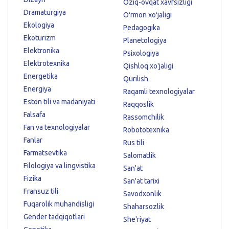
Oziq-ovqat xavfsizligi
Dramaturgiya
Oʻrmon xoʻjaligi
Ekologiya
Pedagogika
Ekoturizm
Planetologiya
Elektronika
Psixologiya
Elektrotexnika
Qishloq xo'jaligi
Energetika
Qurilish
Energiya
Raqamli texnologiyalar
Eston tili va madaniyati
Raqqoslik
Falsafa
Rassomchilik
Fan va texnologiyalar
Robototexnika
Fanlar
Rus tili
Farmatsevtika
Salomatlik
Filologiya va lingvistika
San'at
Fizika
San'at tarixi
Fransuz tili
Savodxonlik
Fuqarolik muhandisligi
Shaharsozlik
Gender tadqiqotlari
She'riyat