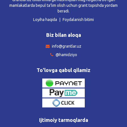
mamlakatlarda bepul ta’lim olish uchun grant topishda yordam
beradi.
Loyiha haqida
Foydalanish bitimi
Biz bilan aloqa
info@grantlar.uz
@hamidziyo
To'lovga qabul qilamiz
Ijtimoiy tarmoqlarda