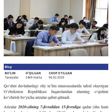
Kirish
Blog
BO'LIM
O'QILGAN
CHOP ETILGAN
Tavsiyalar
5469 marta
06.02.2020
Qoʻshni davlatlardagi oliy taʼlim muassasalarida tahsil olayotgan
Oʻzbekiston Republikasi fuqarolaridan ularning oʻqishini
koʻchirish boʻyicha arizalar qabul qilinadi.
Arizalar
2020-yilning 7-fevralidan 15-fevraliga
qadar (shu kuni