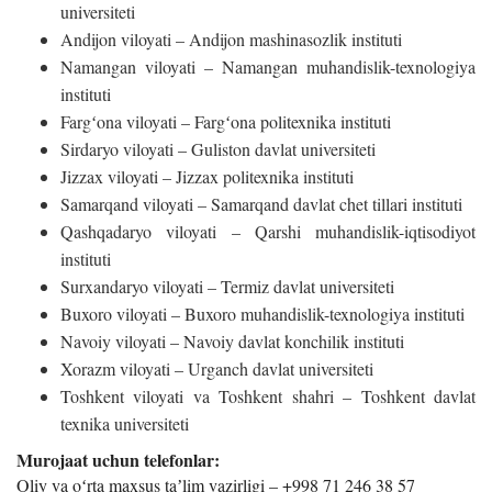
universiteti
Andijon viloyati – Andijon mashinasozlik instituti
Namangan viloyati – Namangan muhandislik-texnologiya
instituti
Fargʻona viloyati – Fargʻona politexnika instituti
Sirdaryo viloyati – Guliston davlat universiteti
Jizzax viloyati – Jizzax politexnika instituti
Samarqand viloyati – Samarqand davlat chet tillari instituti
Qashqadaryo viloyati – Qarshi muhandislik-iqtisodiyot
instituti
Surxandaryo viloyati – Termiz davlat universiteti
Buxoro viloyati – Buxoro muhandislik-texnologiya instituti
Navoiy viloyati – Navoiy davlat konchilik instituti
Xorazm viloyati – Urganch davlat universiteti
Toshkent viloyati va Toshkent shahri – Toshkent davlat
texnika universiteti
Murojaat uchun telefonlar:
Oliy va oʻrta maxsus taʼlim vazirligi – +998 71 246 38 57