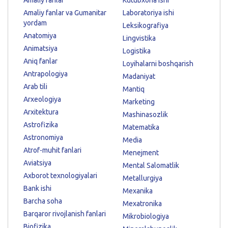
Amaliy fanlar va Gumanitar
Laboratoriya ishi
yordam
Leksikografiya
Anatomiya
Lingvistika
Animatsiya
Logistika
Aniq fanlar
Loyihalarni boshqarish
Antrapologiya
Madaniyat
Arab tili
Mantiq
Arxeologiya
Marketing
Arxitektura
Mashinasozlik
Astrofizika
Matematika
Astronomiya
Media
Atrof-muhit fanlari
Menejment
Aviatsiya
Mental Salomatlik
Axborot texnologiyalari
Metallurgiya
Bank ishi
Mexanika
Barcha soha
Mexatronika
Barqaror rivojlanish fanlari
Mikrobiologiya
Biofizika