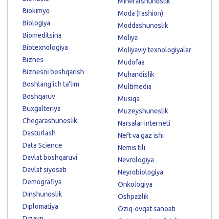
Mineralshunoslik
Biokimyo
Moda (Fashion)
Biologiya
Moddashunoslik
Biomeditsina
Moliya
Biotexnologiya
Moliyaviy texnologiyalar
Biznes
Mudofaa
Biznesni boshqarish
Muhandislik
Boshlang'ich ta'lim
Multimedia
Boshqaruv
Musiqa
Buxgalteriya
Muzeyshunoslik
Chegarashunoslik
Narsalar interneti
Dasturlash
Neft va gaz ishi
Data Science
Nemis tili
Davlat boshqaruvi
Nevrologiya
Davlat siyosati
Neyrobiologiya
Demografiya
Onkologiya
Dinshunoslik
Oshpazlik
Diplomatiya
Oziq-ovqat sanoati
Dizayn