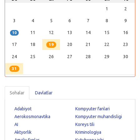
1
2
3
4
5
6
7
8
9
11
12
13
14
15
16
10
17
18
20
21
22
23
19
24
25
26
27
28
29
30
31
Sohalar
Davlatlar
Adabiyot
Kompyuter fanlari
Aerokosmonavtika
Kompyuter muhandisligi
AI
Koreys tili
Aktyorlik
Kriminologiya
Amaliy fanlar
Kutubxona ishi