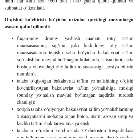
ham) har kuni soat 9:00 dan 17:00 gacha qabul qilinadi va
suhbatlar oʻtkaziladi.
Oʻqishni koʻchirish boʻyicha arizalar quyidagi mezonlarga
asosan qabul qilinadi:
fuqaroning doimiy yashash manzili (oliy taʼlim
muassasasining sigʻimi yoki hududdagi oliy taʼlim
muassasalarida tegishli soha boʻyicha bakalavriat taʼlim
yoʻnalishlari mavjud boʻlmagan holatlarda, istisno tariqasida
boshqa viloyatdagi oliy taʼlim muassasasiga tavsiya etilishi
mumkin);
talaba oʻqiyotgan bakalavriat taʼlim yoʻnalishining oʻqishi
koʻchirilayotgan bakalavriat taʼlim yoʻnalishiga mosligi
(bunday yoʻnalish mavjud boʻlmagan taqdirda, turdosh
ekanligi);
xorijda talaba oʻqiyotgan bakalavriat taʼlim yoʻnalishlarining
xususiyatlarini inobatga olgan holda, ularni asosan sirtqi va
kechki taʼlim shakllariga tavsiya etish;
talabalar oʻqishini koʻchirishda Oʻzbekiston Respublikasi
oliy taʼlim muassasalarining mavjud imkoniyatlari (moddiy-