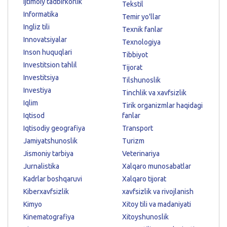
Ijtimoiy tadbirkorlik
Tekstil
Informatika
Temir yo'llar
Ingliz tili
Texnik fanlar
Innovatsiyalar
Texnologiya
Inson huquqlari
Tibbiyot
Investitsion tahlil
Tijorat
Investitsiya
Tilshunoslik
Investiya
Tinchlik va xavfsizlik
Iqlim
Tirik organizmlar haqidagi
Iqtisod
fanlar
Iqtisodiy geografiya
Transport
Jamiyatshunoslik
Turizm
Jismoniy tarbiya
Veterinariya
Jurnalistika
Xalqaro munosabatlar
Kadrlar boshqaruvi
Xalqaro tijorat
Kiberxavfsizlik
xavfsizlik va rivojlanish
Kimyo
Xitoy tili va madaniyati
Kinematografiya
Xitoyshunoslik