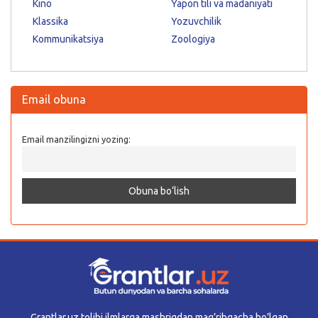
Kino
Yapon tili va madaniyati
Klassika
Yozuvchilik
Kommunikatsiya
Zoologiya
Email obuna
Email manzilingizni yozing:
Grantlar.uz tolibi ilmlarga mashriqdan mag’ribgacha bo’lgan