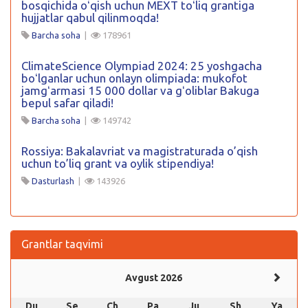
bosqichida oʻqish uchun MEXT toʻliq grantiga
hujjatlar qabul qilinmoqda!
Barcha soha
|
178961
ClimateScience Olympiad 2024: 25 yoshgacha
boʻlganlar uchun onlayn olimpiada: mukofot
jamgʻarmasi 15 000 dollar va gʻoliblar Bakuga
bepul safar qiladi!
Barcha soha
|
149742
Rossiya: Bakalavriat va magistraturada o’qish
uchun to’liq grant va oylik stipendiya!
Dasturlash
|
143926
Grantlar taqvimi
Avgust 2026
Du
Se
Ch
Pa
Ju
Sh
Ya