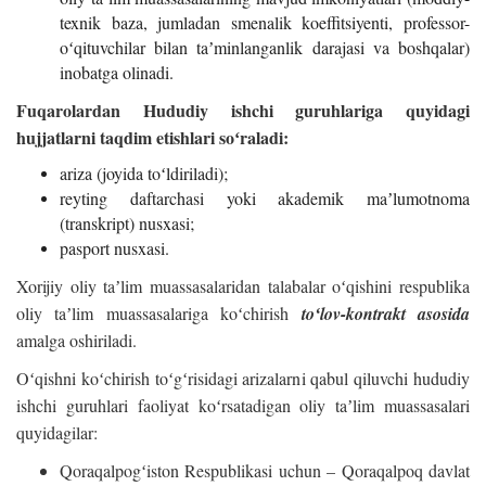
texnik baza, jumladan smenalik koeffitsiyenti, professor-
oʻqituvchilar bilan taʼminlanganlik darajasi va boshqalar)
inobatga olinadi.
Fuqarolardan Hududiy ishchi guruhlariga quyidagi
hujjatlarni taqdim etishlari soʻraladi:
ariza (joyida toʻldiriladi);
reyting daftarchasi yoki akademik maʼlumotnoma
(transkript) nusxasi;
pasport nusxasi.
Xorijiy oliy taʼlim muassasalaridan talabalar oʻqishini respublika
oliy taʼlim muassasalariga koʻchirish
toʻlov-kontrakt asosida
amalga oshiriladi.
Oʻqishni koʻchirish toʻgʻrisidagi arizalarni qabul qiluvchi hududiy
ishchi guruhlari faoliyat koʻrsatadigan oliy taʼlim muassasalari
quyidagilar:
Qoraqalpogʻiston Respublikasi uchun – Qoraqalpoq davlat