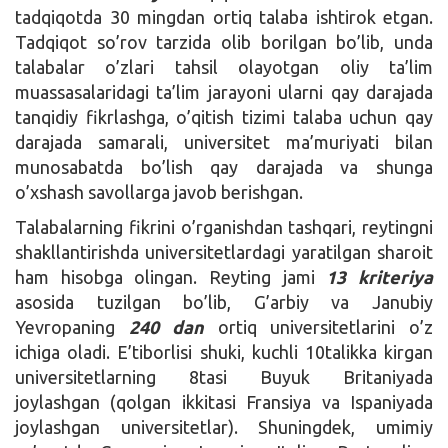
tadqiqotda 30 mingdan ortiq talaba ishtirok etgan.
Tadqiqot so’rov tarzida olib borilgan bo’lib, unda
talabalar o’zlari tahsil olayotgan oliy ta’lim
muassasalaridagi ta’lim jarayoni ularni qay darajada
tanqidiy fikrlashga, o’qitish tizimi talaba uchun qay
darajada samarali, universitet ma’muriyati bilan
munosabatda bo’lish qay darajada va shunga
o’xshash savollarga javob berishgan.
Talabalarning fikrini o’rganishdan tashqari, reytingni
shakllantirishda universitetlardagi yaratilgan sharoit
ham hisobga olingan. Reyting jami
13 kriteriya
asosida tuzilgan bo’lib, G’arbiy va Janubiy
Yevropaning
240 dan
ortiq universitetlarini o’z
ichiga oladi. E’tiborlisi shuki, kuchli 10talikka kirgan
universitetlarning 8tasi Buyuk Britaniyada
joylashgan (qolgan ikkitasi Fransiya va Ispaniyada
joylashgan universitetlar). Shuningdek, umimiy