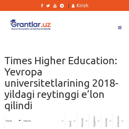
Kirish
|
Grantlar
Tanlovlar
Times Higher Education:
Ishlar
Yevropa
Kurslar
universitetlarining 2018-
Blog
yildagi reytinggi e’lon
Yana
qilindi
Qidirish