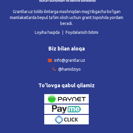
Grantlar.uz tolibi ilmlarga mashriqdan mag’ribgacha bo’lgan
mamlakatlarda bepul ta’lim olish uchun grant topishda yordam
beradi.
Loyiha haqida
Foydalanish bitimi
Biz bilan aloqa
info@grantlar.uz
@hamidziyo
To'lovga qabul qilamiz