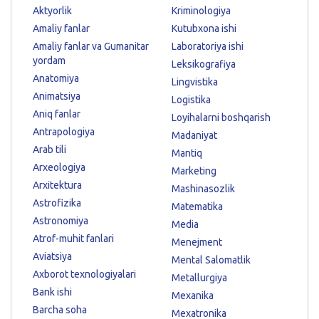
Aktyorlik
Kriminologiya
Amaliy fanlar
Kutubxona ishi
Amaliy fanlar va Gumanitar
Laboratoriya ishi
yordam
Leksikografiya
Anatomiya
Lingvistika
Animatsiya
Logistika
Aniq fanlar
Loyihalarni boshqarish
Antrapologiya
Madaniyat
Arab tili
Mantiq
Arxeologiya
Marketing
Arxitektura
Mashinasozlik
Astrofizika
Matematika
Astronomiya
Media
Atrof-muhit fanlari
Menejment
Aviatsiya
Mental Salomatlik
Axborot texnologiyalari
Metallurgiya
Bank ishi
Mexanika
Barcha soha
Mexatronika