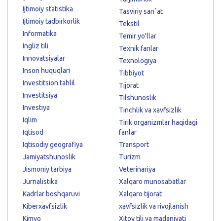
Ijtimoiy statistika
Tasviriy sanʼat
Ijtimoiy tadbirkorlik
Tekstil
Informatika
Temir yo'llar
Ingliz tili
Texnik fanlar
Innovatsiyalar
Texnologiya
Inson huquqlari
Tibbiyot
Investitsion tahlil
Tijorat
Investitsiya
Tilshunoslik
Investiya
Tinchlik va xavfsizlik
Iqlim
Tirik organizmlar haqidagi
Iqtisod
fanlar
Iqtisodiy geografiya
Transport
Jamiyatshunoslik
Turizm
Jismoniy tarbiya
Veterinariya
Jurnalistika
Xalqaro munosabatlar
Kadrlar boshqaruvi
Xalqaro tijorat
Kiberxavfsizlik
xavfsizlik va rivojlanish
Kimyo
Xitoy tili va madaniyati