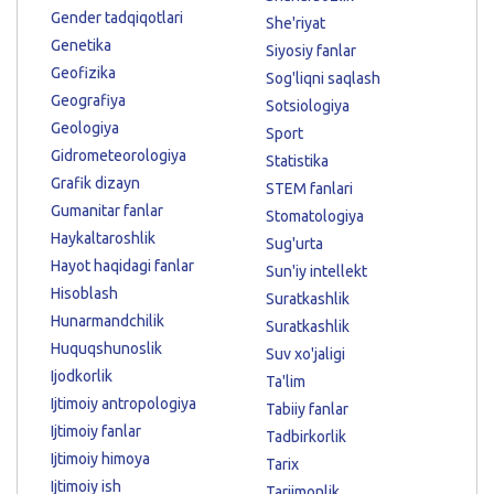
Gender tadqiqotlari
She'riyat
Genetika
Siyosiy fanlar
Geofizika
Sog'liqni saqlash
Geografiya
Sotsiologiya
Geologiya
Sport
Gidrometeorologiya
Statistika
Grafik dizayn
STEM fanlari
Gumanitar fanlar
Stomatologiya
Haykaltaroshlik
Sug'urta
Hayot haqidagi fanlar
Sun'iy intellekt
Hisoblash
Suratkashlik
Hunarmandchilik
Suratkashlik
Huquqshunoslik
Suv xo'jaligi
Ijodkorlik
Ta'lim
Ijtimoiy antropologiya
Tabiiy fanlar
Ijtimoiy fanlar
Tadbirkorlik
Ijtimoiy himoya
Tarix
Ijtimoiy ish
Tarjimonlik