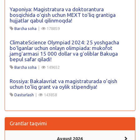
Yaponiya: Magistratura va doktorantura
bosqichida oʻqish uchun MEXT toʻliq grantiga
hujjatlar qabul qilinmoqda!
Barcha soha
|
178859
ClimateScience Olympiad 2024: 25 yoshgacha
boʻlganlar uchun onlayn olimpiada: mukofot
jamgʻarmasi 15 000 dollar va gʻoliblar Bakuga
bepul safar qiladi!
Barcha soha
|
149652
Rossiya: Bakalavriat va magistraturada o’qish
uchun to’liq grant va oylik stipendiya!
Dasturlash
|
143858
Grantlar taqvimi
Avgust 2026