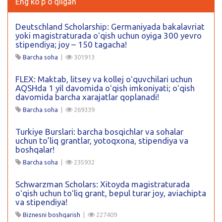
Eng ko'p o'qilgan
Deutschland Scholarship: Germaniyada bakalavriat
yoki magistraturada oʻqish uchun oyiga 300 yevro
stipendiya; joy – 150 tagacha!
Barcha soha
|
301913
FLEX: Maktab, litsey va kollej oʻquvchilari uchun
AQSHda 1 yil davomida oʻqish imkoniyati; oʻqish
davomida barcha xarajatlar qoplanadi!
Barcha soha
|
269339
Turkiye Burslari: barcha bosqichlar va sohalar
uchun to’liq grantlar, yotoqxona, stipendiya va
boshqalar!
Barcha soha
|
235932
Schwarzman Scholars: Xitoyda magistraturada
oʻqish uchun toʻliq grant, bepul turar joy, aviachipta
va stipendiya!
Biznesni boshqarish
|
227409