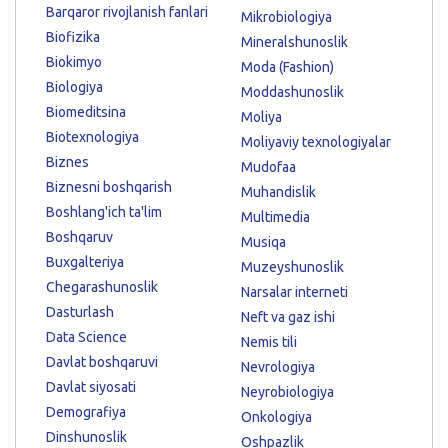
Barqaror rivojlanish fanlari
Mikrobiologiya
Biofizika
Mineralshunoslik
Biokimyo
Moda (Fashion)
Biologiya
Moddashunoslik
Biomeditsina
Moliya
Biotexnologiya
Moliyaviy texnologiyalar
Biznes
Mudofaa
Biznesni boshqarish
Muhandislik
Boshlang'ich ta'lim
Multimedia
Boshqaruv
Musiqa
Buxgalteriya
Muzeyshunoslik
Chegarashunoslik
Narsalar interneti
Dasturlash
Neft va gaz ishi
Data Science
Nemis tili
Davlat boshqaruvi
Nevrologiya
Davlat siyosati
Neyrobiologiya
Demografiya
Onkologiya
Dinshunoslik
Oshpazlik