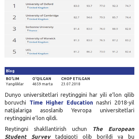
Kirish
Blog
BO'LIM
O'QILGAN
CHOP ETILGAN
Yangiliklar
4659 marta
23.07.2018
Dunyo universitetlari reytinggini har yili e’lon qilib
boruvchi
Time Higher Education
nashri 2018-yil
natijalariga asoslanib Yevropa universitetlari
reytinggini e’lon qildi.
Reytingni shakllantirish uchun
The European
Student Survey
tadqiqoti olib borildi va bu