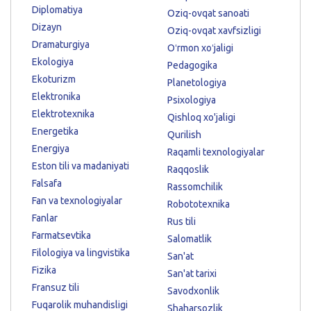
Diplomatiya
Oziq-ovqat sanoati
Dizayn
Oziq-ovqat xavfsizligi
Dramaturgiya
Oʻrmon xoʻjaligi
Ekologiya
Pedagogika
Ekoturizm
Planetologiya
Elektronika
Psixologiya
Elektrotexnika
Qishloq xo'jaligi
Energetika
Qurilish
Energiya
Raqamli texnologiyalar
Eston tili va madaniyati
Raqqoslik
Falsafa
Rassomchilik
Fan va texnologiyalar
Robototexnika
Fanlar
Rus tili
Farmatsevtika
Salomatlik
Filologiya va lingvistika
San'at
Fizika
San'at tarixi
Fransuz tili
Savodxonlik
Fuqarolik muhandisligi
Shaharsozlik