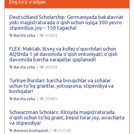
Eng ko'p o'qilgan
Deutschland Scholarship: Germaniyada bakalavriat
yoki magistraturada oʻqish uchun oyiga 300 yevro
stipendiya; joy – 150 tagacha!
Barcha soha
|
301834
FLEX: Maktab, litsey va kollej oʻquvchilari uchun
AQSHda 1 yil davomida oʻqish imkoniyati; oʻqish
davomida barcha xarajatlar qoplanadi!
Barcha soha
|
269209
Turkiye Burslari: barcha bosqichlar va sohalar
uchun to’liq grantlar, yotoqxona, stipendiya va
boshqalar!
Barcha soha
|
235803
Schwarzman Scholars: Xitoyda magistraturada
oʻqish uchun toʻliq grant, bepul turar joy, aviachipta
va stipendiya!
Biznesni boshqarish
|
227349