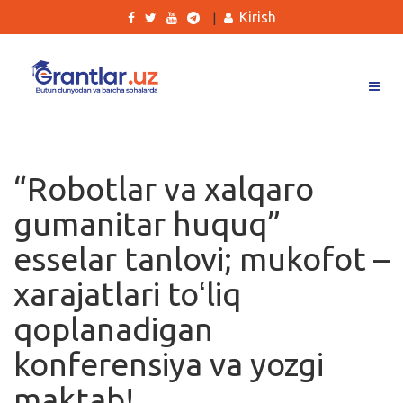
Kirish
|
Grantlar
Tanlovlar
“Robotlar va xalqaro
Ishlar
gumanitar huquq”
Kurslar
esselar tanlovi; mukofot –
Blog
xarajatlari toʻliq
Yana
qoplanadigan
konferensiya va yozgi
maktab!
Qidirish