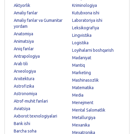
Aktyorlik
Kriminologiya
Amaliy fanlar
Kutubxona ishi
Amaliy fanlar va Gumanitar
Laboratoriya ishi
yordam
Leksikografiya
Anatomiya
Lingvistika
Animatsiya
Logistika
Aniq fanlar
Loyihalarni boshqarish
Antrapologiya
Madaniyat
Arab tili
Mantiq
Arxeologiya
Marketing
Arxitektura
Mashinasozlik
Astrofizika
Matematika
Astronomiya
Media
Atrof-muhit fanlari
Menejment
Aviatsiya
Mental Salomatlik
Axborot texnologiyalari
Metallurgiya
Bank ishi
Mexanika
Barcha soha
Mexatronika