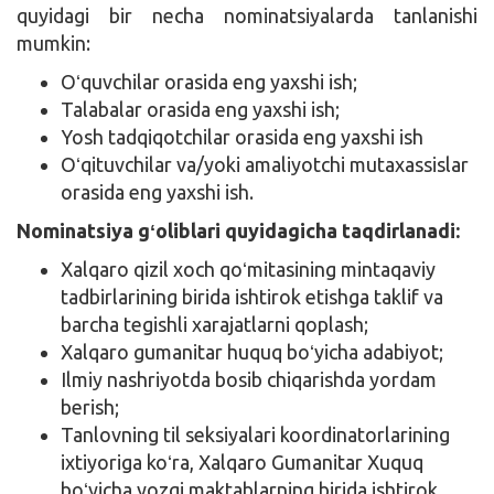
quyidagi bir necha nominatsiyalarda tanlanishi
mumkin:
Oʻquvchilar orasida eng yaxshi ish;
Talabalar orasida eng yaxshi ish;
Yosh tadqiqotchilar orasida eng yaxshi ish
Oʻqituvchilar va/yoki amaliyotchi mutaxassislar
orasida eng yaxshi ish.
Nominatsiya gʻoliblari quyidagicha taqdirlanadi:
Xalqaro qizil xoch qoʻmitasining mintaqaviy
tadbirlarining birida ishtirok etishga taklif va
barcha tegishli xarajatlarni qoplash;
Xalqaro gumanitar huquq boʻyicha adabiyot;
Ilmiy nashriyotda bosib chiqarishda yordam
berish;
Tanlovning til seksiyalari koordinatorlarining
ixtiyoriga koʻra, Xalqaro Gumanitar Xuquq
boʻyicha yozgi maktablarning birida ishtirok