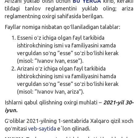
Arizani yuklab olish uchun
BU YERGA
kirib, kerakli
tildagi tanlov reglamentini yuklab oling; ariza
reglamentning oxirgi sahifasida berilgan.
Fayllar nomiga nisbatan qoʻllaniladigan talablar:
Esseni oʻz ichiga olgan fayl tarkibida
ishtirokchining ismi va familiyasini xamda
verguldan soʻng “esse” soʻzi boʻlishi kerak
(misol: “Ivanov Ivan, esse”).
Arizani oʻz ichiga olgan fayl tarkibida
ishtirokchining ismi va familiyasini hamda
verguldan soʻng “esse” soʻzi boʻlishi kerak
(misol: “Ivanov Ivan, ariza”).
Ishlarni qabul qilishning oxirgi muhlati –
2021-yil 30-
iyun.
Gʻoliblar 2021-yilning 1-sentabrida Xalqaro qizil xoch
qoʻmitasi
veb-saytida
eʼlon qilinadi.