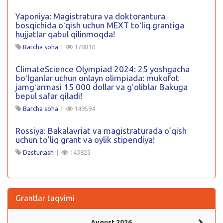
Yaponiya: Magistratura va doktorantura
bosqichida oʻqish uchun MEXT toʻliq grantiga
hujjatlar qabul qilinmoqda!
Barcha soha
|
178810
ClimateScience Olympiad 2024: 25 yoshgacha
boʻlganlar uchun onlayn olimpiada: mukofot
jamgʻarmasi 15 000 dollar va gʻoliblar Bakuga
bepul safar qiladi!
Barcha soha
|
149594
Rossiya: Bakalavriat va magistraturada o’qish
uchun to’liq grant va oylik stipendiya!
Dasturlash
|
143823
Grantlar taqvimi
Avgust 2026