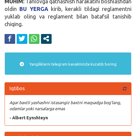
MUHIM:
Tanlovga qatnashish harakatini boshlashdan
oldin
BU YERGA
kirib, kerakli tildagi reglamentni
yuklab oling va reglament bilan batafsil tanishib
chiqing.
Yangiliklarni
telegram
kanalimizda kuzatib boring
Iqtibos
Agar baxtli yashashni istasangiz baxtni maqsadga bog’lang,
odamlar yoki narsalarga emas
- Albert Eynshteyn