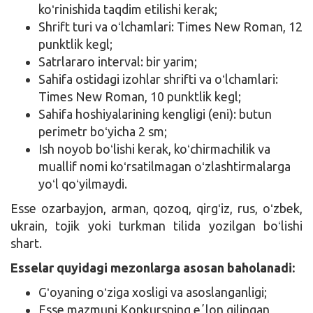
koʻrinishida taqdim etilishi kerak;
Shrift turi va oʻlchamlari: Times New Roman, 12
punktlik kegl;
Satrlararo interval: bir yarim;
Sahifa ostidagi izohlar shrifti va oʻlchamlari:
Times New Roman, 10 punktlik kegl;
Sahifa hoshiyalarining kengligi (eni): butun
perimetr boʻyicha 2 sm;
Ish noyob boʻlishi kerak, koʻchirmachilik va
muallif nomi koʻrsatilmagan oʻzlashtirmalarga
yoʻl qoʻyilmaydi.
Esse ozarbayjon, arman, qozoq, qirgʻiz, rus, oʻzbek,
ukrain, tojik yoki turkman tilida yozilgan boʻlishi
shart.
Esselar quyidagi mezonlarga asosan baholanadi:
Gʻoyaning oʻziga xosligi va asoslanganligi;
Esse mazmuni Konkursning eʼlon qilingan