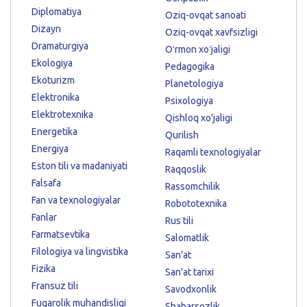
Diplomatiya
Oziq-ovqat sanoati
Dizayn
Oziq-ovqat xavfsizligi
Dramaturgiya
Oʻrmon xoʻjaligi
Ekologiya
Pedagogika
Ekoturizm
Planetologiya
Elektronika
Psixologiya
Elektrotexnika
Qishloq xo'jaligi
Energetika
Qurilish
Energiya
Raqamli texnologiyalar
Eston tili va madaniyati
Raqqoslik
Falsafa
Rassomchilik
Fan va texnologiyalar
Robototexnika
Fanlar
Rus tili
Farmatsevtika
Salomatlik
Filologiya va lingvistika
San'at
Fizika
San'at tarixi
Fransuz tili
Savodxonlik
Fuqarolik muhandisligi
Shaharsozlik