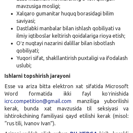
mavzusiga mosligi;
Xalqaro gumanitar huquq borasidagi bilim
saviyasi;
Dastlabki manbalar bilan ishlash qobiliyati va
ilmiy iqtiboslar keltirish qoidalariga rioya etish;
Oʻz nuqtayi nazarini dalillar bilan isbotlash
qobiliyati;
Yuqori sifat, shakllantirish puxtaligi va ifodalash
uslubi;
Ishlarni topshirish jarayoni
Esse va ariza bitta elektron xat sifatida Microsoft
Word formatida ikki fayl koʻrinishida
icrc.competition@gmail.com
manziliga yuborilishi
kerak, bunda xat mavzusida til seksiyasi va
ishtirokchining familiyasi qayd etilishi kerak (misol:
“rus tili, Ivanov Ivan”).