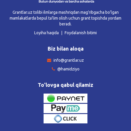
Grantlar.uz tolibi ilmlarga mashriqdan mag’ribgacha bo’lgan
mamlakatlarda bepul ta’lim olish uchun grant topishda yordam
beradi.
Loyiha haqida
Foydalanish bitimi
Biz bilan aloqa
info@grantlar.uz
@hamidziyo
To'lovga qabul qilamiz