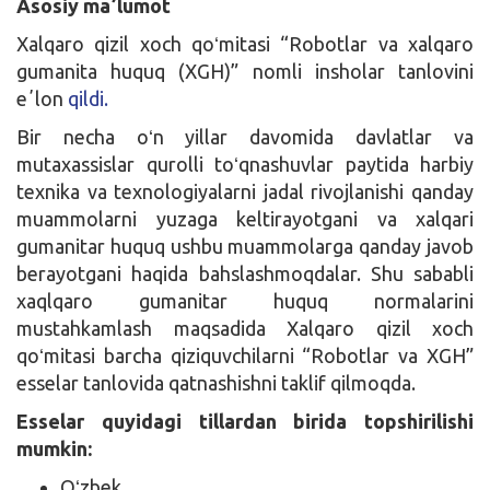
Asosiy maʼlumot
Xalqaro qizil xoch qoʻmitasi “Robotlar va xalqaro
gumanita huquq (XGH)” nomli insholar tanlovini
eʼlon
qildi.
Bir necha oʻn yillar davomida davlatlar va
mutaxassislar qurolli toʻqnashuvlar paytida harbiy
texnika va texnologiyalarni jadal rivojlanishi qanday
muammolarni yuzaga keltirayotgani va xalqari
gumanitar huquq ushbu muammolarga qanday javob
berayotgani haqida bahslashmoqdalar. Shu sababli
xaqlqaro gumanitar huquq normalarini
mustahkamlash maqsadida Xalqaro qizil xoch
qoʻmitasi barcha qiziquvchilarni “Robotlar va XGH”
esselar tanlovida qatnashishni taklif qilmoqda.
Esselar quyidagi tillardan birida topshirilishi
mumkin:
Oʻzbek