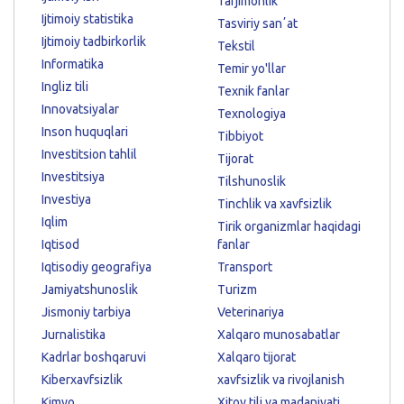
Tarjimonlik
Ijtimoiy statistika
Tasviriy sanʼat
Ijtimoiy tadbirkorlik
Tekstil
Informatika
Temir yo'llar
Ingliz tili
Texnik fanlar
Innovatsiyalar
Texnologiya
Inson huquqlari
Tibbiyot
Investitsion tahlil
Tijorat
Investitsiya
Tilshunoslik
Investiya
Tinchlik va xavfsizlik
Iqlim
Tirik organizmlar haqidagi
Iqtisod
fanlar
Iqtisodiy geografiya
Transport
Jamiyatshunoslik
Turizm
Jismoniy tarbiya
Veterinariya
Jurnalistika
Xalqaro munosabatlar
Kadrlar boshqaruvi
Xalqaro tijorat
Kiberxavfsizlik
xavfsizlik va rivojlanish
Kimyo
Xitoy tili va madaniyati