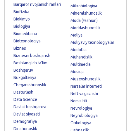
Barqaror rivojlanish fanlari
Mikrobiologiya
Biofizika
Mineralshunoslik
Biokimyo
Moda (Fashion)
Biologiya
Moddashunoslik
Biomeditsina
Moliya
Biotexnologiya
Moliyaviy texnologiyalar
Biznes
Mudofaa
Biznesni boshqarish
Muhandislik
Boshlang'ich ta'lim
Multimedia
Boshqaruv
Musiqa
Buxgalteriya
Muzeyshunoslik
Chegarashunoslik
Narsalar interneti
Dasturlash
Neft va gaz ishi
Data Science
Nemis tili
Davlat boshqaruvi
Nevrologiya
Davlat siyosati
Neyrobiologiya
Demografiya
Onkologiya
Dinshunoslik
Oshpazlik