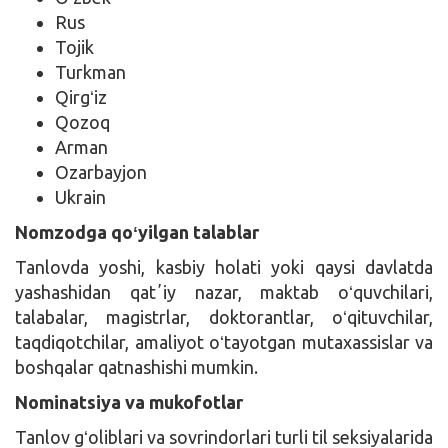
Rus
Tojik
Turkman
Qirgʻiz
Qozoq
Arman
Ozarbayjon
Ukrain
Nomzodga qoʻyilgan talablar
Tanlovda yoshi, kasbiy holati yoki qaysi davlatda
yashashidan qatʼiy nazar, maktab oʻquvchilari,
talabalar, magistrlar, doktorantlar, oʻqituvchilar,
taqdiqotchilar, amaliyot oʻtayotgan mutaxassislar va
boshqalar qatnashishi mumkin.
Nominatsiya va mukofotlar
Tanlov gʻoliblari va sovrindorlari turli til seksiyalarida