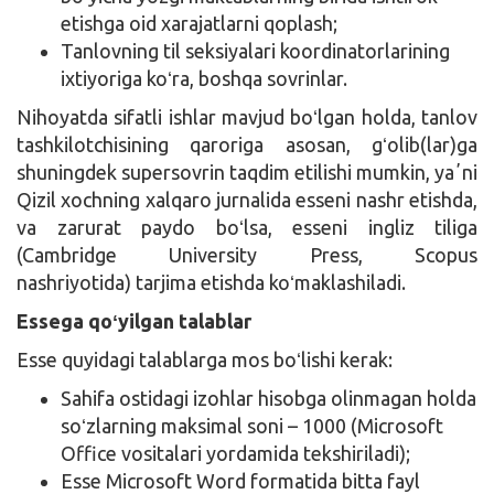
etishga oid xarajatlarni qoplash;
Tanlovning til seksiyalari koordinatorlarining
ixtiyoriga koʻra, boshqa sovrinlar.
Nihoyatda sifatli ishlar mavjud boʻlgan holda, tanlov
tashkilotchisining qaroriga asosan, gʻolib(lar)ga
shuningdek supersovrin taqdim etilishi mumkin, yaʼni
Qizil xochning xalqaro jurnalida esseni nashr etishda,
va zarurat paydo boʻlsa, esseni ingliz tiliga
(Cambridge University Press, Scopus
nashriyotida) tarjima etishda koʻmaklashiladi.
Essega qoʻyilgan talablar
Esse quyidagi talablarga mos boʻlishi kerak:
Sahifa ostidagi izohlar hisobga olinmagan holda
soʻzlarning maksimal soni – 1000 (Microsoft
Office vositalari yordamida tekshiriladi);
Esse Microsoft Word formatida bitta fayl