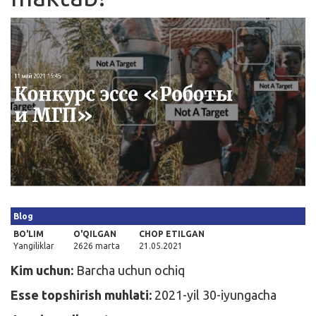
Kirish
Blog
BO'LIM
O'QILGAN
CHOP ETILGAN
Yangiliklar
2626 marta
21.05.2021
Kim uchun:
Barcha uchun ochiq
Esse topshirish muhlati:
2021-yil 30-iyungacha