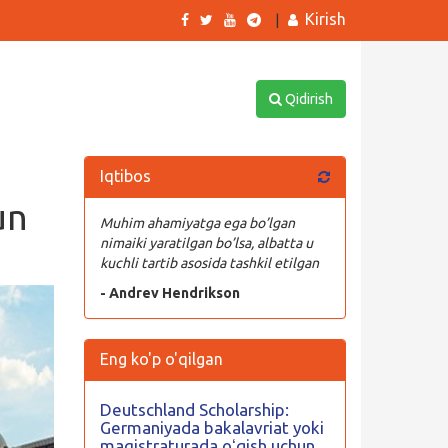
Kirish
|
Qidirish
Iqtibos
un
Muhim ahamiyatga ega bo’lgan
nimaiki yaratilgan bo’lsa, albatta u
kuchli tartib asosida tashkil etilgan
- Andrev Hendrikson
Eng ko'p o'qilgan
Deutschland Scholarship:
Germaniyada bakalavriat yoki
magistraturada oʻqish uchun