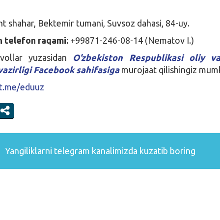
 shahar, Bektemir tumani, Suvsoz dahasi, 84-uy.
 telefon raqami:
+99871-246-08-14 (Nematov I.)
avollar yuzasidan
O’zbekiston Respublikasi oliy va
vazirligi Facebook sahifasiga
murojaat qilishingiz mum
/t.me/eduuz
Yangiliklarni
telegram
kanalimizda kuzatib boring