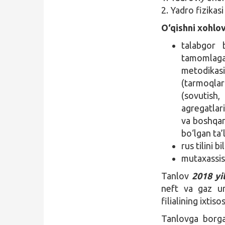
2. Yadro fizikasi
O‘qishni xohlov
talabgor b
tamomlaga
metodikas
(tarmoqlar
(sovutish,
agregatlari
va boshqari
bo‘lgan ta’
rus tilini bil
mutaxassisl
Tanlov
2018 yi
neft va gaz uni
filialining ixtis
Tanlovga borg