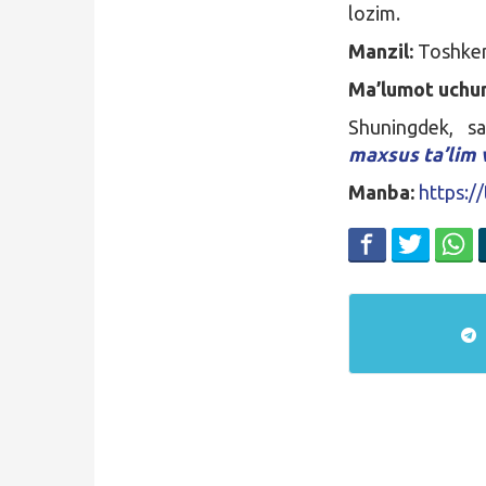
lozim.
Manzil:
Toshkent
Ma’lumot uchun
Shuningdek, s
maxsus ta’lim 
Manba:
https:/