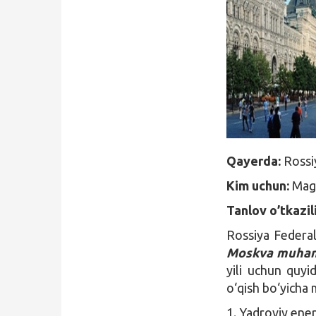
Qidirish
Kirish
Qayerda:
Rossi
Kim uchun:
Magi
Tanlov o’tkazil
Rossiya Federa
Moskva muhandi
yili uchun quyi
o‘qish bo‘yicha 
1. Yadroviy energ