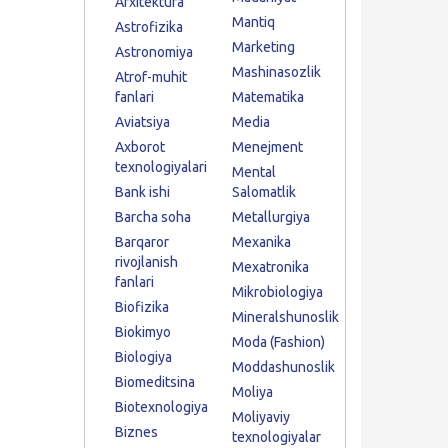
Arxitektura
Mantiq
Astrofizika
Marketing
Astronomiya
Mashinasozlik
Atrof-muhit
fanlari
Matematika
Aviatsiya
Media
Axborot
Menejment
texnologiyalari
Mental
Bank ishi
Salomatlik
Barcha soha
Metallurgiya
Barqaror
Mexanika
rivojlanish
Mexatronika
fanlari
Mikrobiologiya
Biofizika
Mineralshunoslik
Biokimyo
Moda (Fashion)
Biologiya
Moddashunoslik
Biomeditsina
Moliya
Biotexnologiya
Moliyaviy
Biznes
texnologiyalar