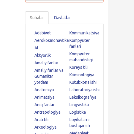
Sohalar
Davlatlar
Adabiyot
Kommunikatsiya
Aerokosmonavtika
Kompyuter
fanlari
AI
Kompyuter
Aktyorlik
muhandisligi
Amaliy fanlar
Koreys tili
Amaliy fanlar va
Kriminologiya
Gumanitar
yordam
Kutubxona ishi
Anatomiya
Laboratoriya ishi
Animatsiya
Leksikografiya
Aniq fanlar
Lingvistika
Antrapologiya
Logistika
Arab tili
Loyihalarni
boshqarish
Arxeologiya
Madaniyat