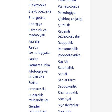
Pedagogika
Elektronika
Planetologiya
Elektrotexnika
Psixologiya
Energetika
Qishloq xo'jaligi
Energiya
Qurilish
Eston tili va
Raqamli
madaniyati
texnologiyalar
Falsafa
Raqqoslik
Fan va
Rassomchilik
texnologiyalar
Robototexnika
Fanlar
Rus tili
Farmatsevtika
Salomatlik
Filologiya va
San'at
lingvistika
San'at tarixi
Fizika
Savodxonlik
Fransuz tili
Shaharsozlik
Fuqarolik
She'riyat
muhandisligi
Siyosiy fanlar
Gender
tadqiqotlari
Sog'liqni