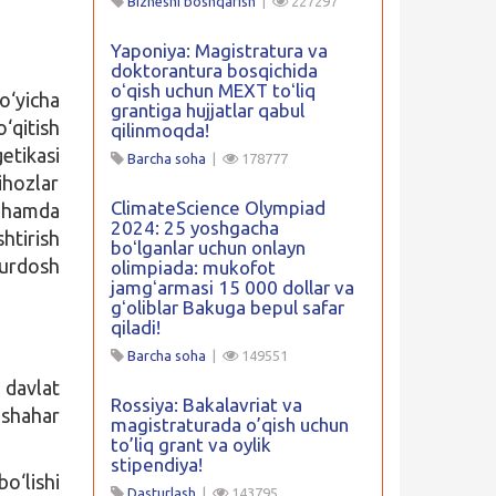
Biznesni boshqarish
|
227297
Yaponiya: Magistratura va
doktorantura bosqichida
oʻqish uchun MEXT toʻliq
o‘yicha
grantiga hujjatlar qabul
qitish
qilinmoqda!
tikasi
Barcha soha
|
178777
ihozlar
ClimateScience Olympiad
i hamda
2024: 25 yoshgacha
htirish
boʻlganlar uchun onlayn
turdosh
olimpiada: mukofot
jamgʻarmasi 15 000 dollar va
gʻoliblar Bakuga bepul safar
qiladi!
Barcha soha
|
149551
 davlat
Rossiya: Bakalavriat va
 shahar
magistraturada o’qish uchun
to’liq grant va oylik
stipendiya!
bo‘lishi
Dasturlash
|
143795