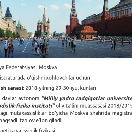
ya Federatsiyasi, Moskva
straturada o’qishni xohlovchilar uchun
ish sanasi:
2018-yilning 29-30-iyul kunlari
l davlat avtonom
“Milliy yadro tadqiqotlar universit
slik-fizika instituti”
oliy ta’lim muassasasi 2018/201
dagi mutaxassisliklar bo‘yicha Moskva shahrida magistr
maqsadli tanlov e’lon qiladi:
etika va issiqlik fizikasi.