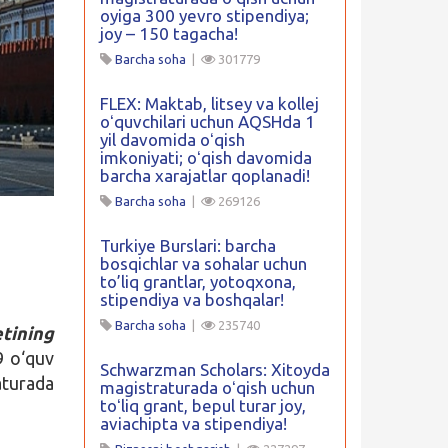
oyiga 300 yevro stipendiya;
joy – 150 tagacha!
Barcha soha
|
301779
FLEX: Maktab, litsey va kollej
oʻquvchilari uchun AQSHda 1
yil davomida oʻqish
imkoniyati; oʻqish davomida
barcha xarajatlar qoplanadi!
Barcha soha
|
269126
Turkiye Burslari: barcha
bosqichlar va sohalar uchun
to’liq grantlar, yotoqxona,
stipendiya va boshqalar!
Barcha soha
|
235740
etining
9 o‘quv
Schwarzman Scholars: Xitoyda
aturada
magistraturada oʻqish uchun
toʻliq grant, bepul turar joy,
aviachipta va stipendiya!