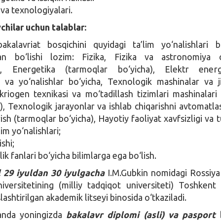
 va texnologiyalari.
chilar uchun talablar:
akalavriat bosqichini quyidagi ta’lim yo‘nalishlari b
n bo‘lishi lozim: Fizika, Fizika va astronomiya o‘
i, Energetika (tarmoqlar bo‘yicha), Elektr energe
 va yo‘nalishlar bo‘yicha, Texnologik mashinalar va j
 kriogen texnikasi va mo‘tadillash tizimlari mashinalar
), Texnologik jarayonlar va ishlab chiqarishni avtomatlas
sh (tarmoqlar bo‘yicha), Hayotiy faoliyat xavfsizligi va 
lim yo‘nalishlari;
ishi;
ik fanlari bo‘yicha bilimlarga ega bo‘lish.
l 29 iyuldan 30 iyulgacha
I.M.Gubkin nomidagi Rossiya
versitetining (milliy tadqiqot universiteti) Toshkent
oslashtirilgan akademik litseyi binosida o‘tkaziladi.
anda yoningizda
bakalavr diplomi (asli) va pasport