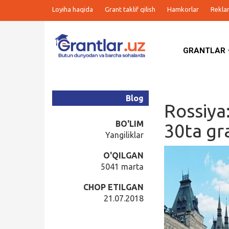
Loyiha haqida
Grant taklif qilish
Hamkorlar
Rekla
GRANTLAR
Grantlar
Tanlovlar
Blog
Rossiya
Ishlar
BO'LIM
30ta gr
Yangiliklar
Kurslar
O'QILGAN
5041 marta
Blog
CHOP ETILGAN
21.07.2018
Yana