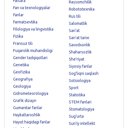
Falsafa
Rassomchilik
Fan va texnologiyalar
Robototexnika
Fanlar
Rus tili
Farmatsevtika
Salomatlik
Filologiya va lingvistika
San'at
Fizika
San'at tarixi
Fransuz tili
Savodxonlik
Fuqarolik muhandisligi
Shaharsozlik
Gender tadqiqotlari
She'riyat
Genetika
Siyosiy fanlar
Geofizika
Sog'liqni saqlash
Geografiya
Sotsiologiya
Geologiya
Sport
Gidrometeorologiya
Statistika
Grafik dizayn
STEM fanlari
Gumanitar fanlar
Stomatologiya
Haykaltaroshlik
Sug'urta
Hayot haqidagi fanlar
Sun'iy intellekt