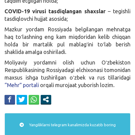
taqdim etgilgan holda;
COVID-19 virusi tasdiqlangan shaxslar
– tegishli
tasdiqlovchi hujjat asosida;
Mazkur yordam Rossiyada belgilangan mehnatga
haq toʻlashning eng kam miqdoridan kelib chiqqan
holda bir martalik pul mablagʻini toʻlab berish
shaklida amalga oshiriladi.
Moliyaviy yordamni olish uchun Oʻzbekiston
Respublikasining Rossiyadagi elchixonasi tomonidan
maxsus ishga tushirilgan oʻzbek va rus tillaridagi
“Mehr” portali
orqali murojaat yuborish lozim.
Yangiliklarni
telegram
kanalimizda kuzatib boring