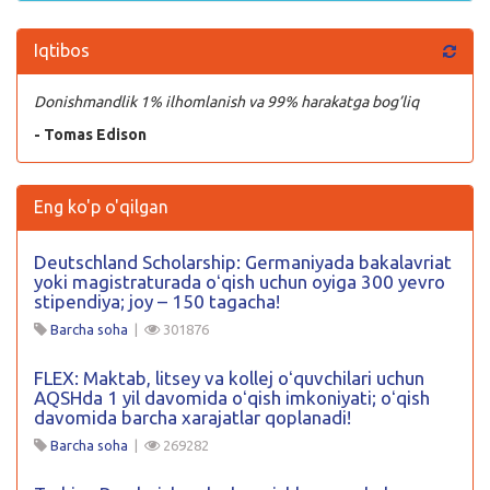
Iqtibos
Donishmandlik 1% ilhomlanish va 99% harakatga bog’liq
- Tomas Edison
Eng ko'p o'qilgan
Deutschland Scholarship: Germaniyada bakalavriat
yoki magistraturada oʻqish uchun oyiga 300 yevro
stipendiya; joy – 150 tagacha!
Barcha soha
|
301876
FLEX: Maktab, litsey va kollej oʻquvchilari uchun
AQSHda 1 yil davomida oʻqish imkoniyati; oʻqish
davomida barcha xarajatlar qoplanadi!
Barcha soha
|
269282