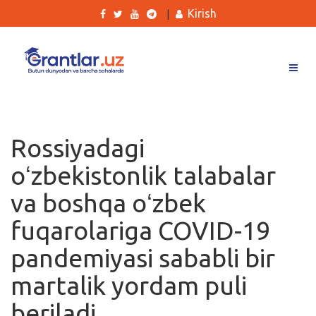
Kirish
|
Grantlar
Tanlovlar
Rossiyadagi
Ishlar
oʻzbekistonlik talabalar
Kurslar
va boshqa oʻzbek
Blog
fuqarolariga COVID-19
Yana
pandemiyasi sababli bir
martalik yordam puli
beriladi
Qidirish