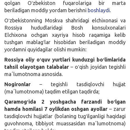
qolgan Oʻzbekiston fuqarolariga bir marta
beriladigan moddiy yordam berishni
boshlaydi.
Oʻzbekistonning Moskva shahridagi elchixonasi va
Rossiya hududlaridagi Bosh konsulxonalari
Elchixona ochgan xayriya hisob raqamiga kelib
tushgan mablagʻlar hisobidan beriladigan moddiy
yordamni quyidagilar olishi mumkin:
Rossiya oliy oʻquv yurtlari kunduzgi boʻlimlarida
tahsil olayotgan talabalar
– oʻqish joyidan tegishli
maʼlumotnoma asnosida.
Nogironlar
– tegishli tasdiqlovchi hujjat
(maʼlumotnoma) taqdim etilgan taqdirda;
Qaramogʻida 2 yoshgacha farzandi boʻlgan
hamda homilasi 7 oylikdan oshgan ayollar
– zarur
tasdiqlovchi hujjatlar (bolaning tugʻilganligi haqidagi
guvohnoma, tibbiyot muassasidan maʼlumotnoma)