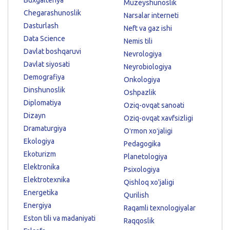
Muzeyshunoslik
Chegarashunoslik
Narsalar interneti
Dasturlash
Neft va gaz ishi
Data Science
Nemis tili
Davlat boshqaruvi
Nevrologiya
Davlat siyosati
Neyrobiologiya
Demografiya
Onkologiya
Dinshunoslik
Oshpazlik
Diplomatiya
Oziq-ovqat sanoati
Dizayn
Oziq-ovqat xavfsizligi
Dramaturgiya
Oʻrmon xoʻjaligi
Ekologiya
Pedagogika
Ekoturizm
Planetologiya
Elektronika
Psixologiya
Elektrotexnika
Qishloq xo'jaligi
Energetika
Qurilish
Energiya
Raqamli texnologiyalar
Eston tili va madaniyati
Raqqoslik