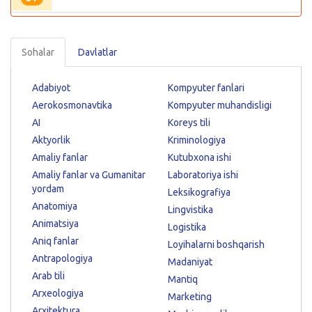
Sohalar
Davlatlar
Adabiyot
Kompyuter fanlari
Aerokosmonavtika
Kompyuter muhandisligi
AI
Koreys tili
Aktyorlik
Kriminologiya
Amaliy fanlar
Kutubxona ishi
Amaliy fanlar va Gumanitar
Laboratoriya ishi
yordam
Leksikografiya
Anatomiya
Lingvistika
Animatsiya
Logistika
Aniq fanlar
Loyihalarni boshqarish
Antrapologiya
Madaniyat
Arab tili
Mantiq
Arxeologiya
Marketing
Arxitektura