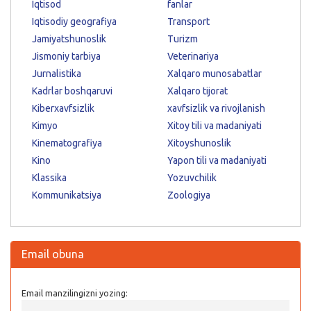
Iqtisod
fanlar
Iqtisodiy geografiya
Transport
Jamiyatshunoslik
Turizm
Jismoniy tarbiya
Veterinariya
Jurnalistika
Xalqaro munosabatlar
Kadrlar boshqaruvi
Xalqaro tijorat
Kiberxavfsizlik
xavfsizlik va rivojlanish
Kimyo
Xitoy tili va madaniyati
Kinematografiya
Xitoyshunoslik
Kino
Yapon tili va madaniyati
Klassika
Yozuvchilik
Kommunikatsiya
Zoologiya
Email obuna
Email manzilingizni yozing: