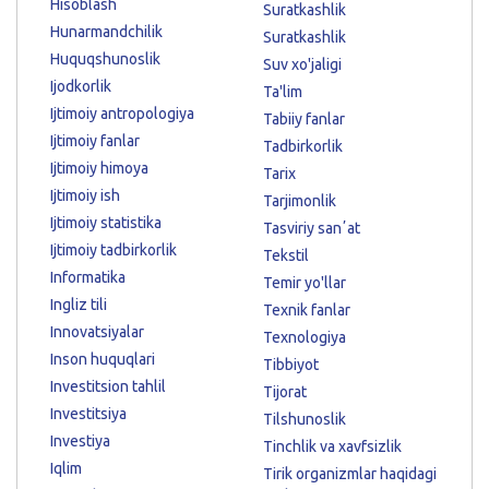
Hisoblash
Suratkashlik
Hunarmandchilik
Suratkashlik
Huquqshunoslik
Suv xo'jaligi
Ijodkorlik
Ta'lim
Ijtimoiy antropologiya
Tabiiy fanlar
Ijtimoiy fanlar
Tadbirkorlik
Ijtimoiy himoya
Tarix
Ijtimoiy ish
Tarjimonlik
Ijtimoiy statistika
Tasviriy sanʼat
Ijtimoiy tadbirkorlik
Tekstil
Informatika
Temir yo'llar
Ingliz tili
Texnik fanlar
Innovatsiyalar
Texnologiya
Inson huquqlari
Tibbiyot
Investitsion tahlil
Tijorat
Investitsiya
Tilshunoslik
Investiya
Tinchlik va xavfsizlik
Iqlim
Tirik organizmlar haqidagi