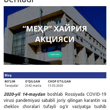
Kirish
Blog
BO'LIM
O'QILGAN
CHOP ETILGAN
Tavsiyalar
2542 marta
13.05.2020
2020-yil 14-maydan
boshlab Rossiyada COVID-19
virusi pandemiyasi sababli joriy qilingan karantin va
cheklov choralari tufayli ogʻir vaziyatga tushib