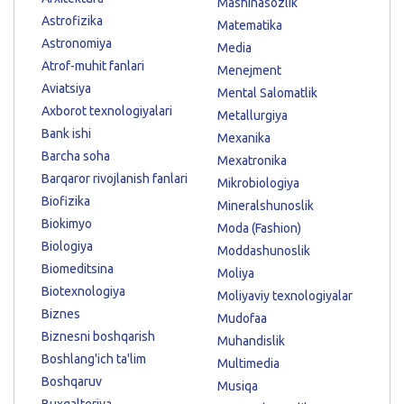
Mashinasozlik
Astrofizika
Matematika
Astronomiya
Media
Atrof-muhit fanlari
Menejment
Aviatsiya
Mental Salomatlik
Axborot texnologiyalari
Metallurgiya
Bank ishi
Mexanika
Barcha soha
Mexatronika
Barqaror rivojlanish fanlari
Mikrobiologiya
Biofizika
Mineralshunoslik
Biokimyo
Moda (Fashion)
Biologiya
Moddashunoslik
Biomeditsina
Moliya
Biotexnologiya
Moliyaviy texnologiyalar
Biznes
Mudofaa
Biznesni boshqarish
Muhandislik
Boshlang'ich ta'lim
Multimedia
Boshqaruv
Musiqa
Buxgalteriya