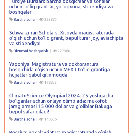
Turkiye Burslari: barcha bosqichlar va sohalar
uchun to’liq grantlar, yotoqxona, stipendiya va
boshqalar!
Barcha soha
|
235873
Schwarzman Scholars: Xitoyda magistraturada
oʻqish uchun toʻliq grant, bepul turar joy, aviachipta
va stipendiya!
Biznesni boshqarish
|
227380
Yaponiya: Magistratura va doktorantura
bosqichida oʻqish uchun MEXT toʻliq grantiga
hujjatlar qabul qilinmoqda!
Barcha soha
|
178835
ClimateScience Olympiad 2024: 25 yoshgacha
boʻlganlar uchun onlayn olimpiada: mukofot
jamgʻarmasi 15 000 dollar va gʻoliblar Bakuga
bepul safar qiladi!
Barcha soha
|
149636
Rossiya: Bakalavriat va magistraturada o’qish