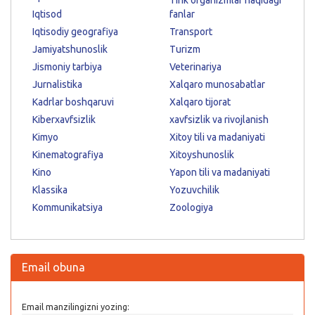
Iqtisod
fanlar
Iqtisodiy geografiya
Transport
Jamiyatshunoslik
Turizm
Jismoniy tarbiya
Veterinariya
Jurnalistika
Xalqaro munosabatlar
Kadrlar boshqaruvi
Xalqaro tijorat
Kiberxavfsizlik
xavfsizlik va rivojlanish
Kimyo
Xitoy tili va madaniyati
Kinematografiya
Xitoyshunoslik
Kino
Yapon tili va madaniyati
Klassika
Yozuvchilik
Kommunikatsiya
Zoologiya
Email obuna
Email manzilingizni yozing: