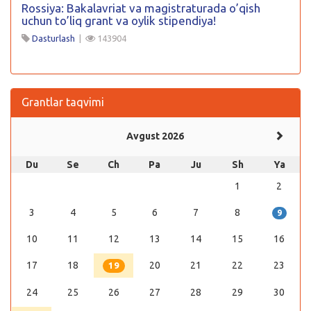
Rossiya: Bakalavriat va magistraturada o’qish
uchun to’liq grant va oylik stipendiya!
Dasturlash
|
143904
Grantlar taqvimi
Avgust 2026
Du
Se
Ch
Pa
Ju
Sh
Ya
1
2
3
4
5
6
7
8
9
10
11
12
13
14
15
16
17
18
20
21
22
23
19
24
25
26
27
28
29
30