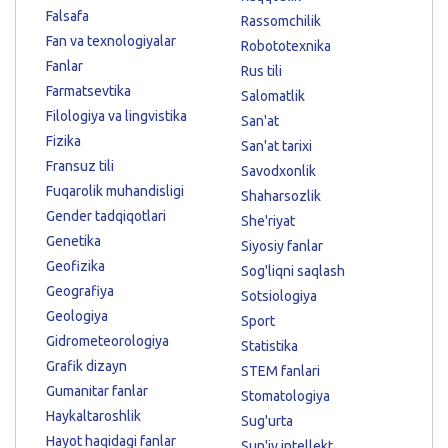
Falsafa
Rassomchilik
Fan va texnologiyalar
Robototexnika
Fanlar
Rus tili
Farmatsevtika
Salomatlik
Filologiya va lingvistika
San'at
Fizika
San'at tarixi
Fransuz tili
Savodxonlik
Fuqarolik muhandisligi
Shaharsozlik
Gender tadqiqotlari
She'riyat
Genetika
Siyosiy fanlar
Geofizika
Sog'liqni saqlash
Geografiya
Sotsiologiya
Geologiya
Sport
Gidrometeorologiya
Statistika
Grafik dizayn
STEM fanlari
Gumanitar fanlar
Stomatologiya
Haykaltaroshlik
Sug'urta
Hayot haqidagi fanlar
Sun'iy intellekt