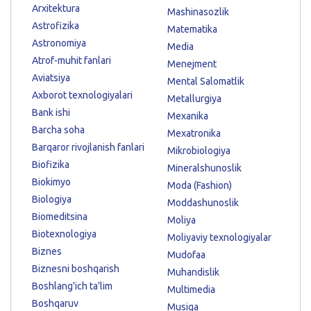
Arxitektura
Mashinasozlik
Astrofizika
Matematika
Astronomiya
Media
Atrof-muhit fanlari
Menejment
Aviatsiya
Mental Salomatlik
Axborot texnologiyalari
Metallurgiya
Bank ishi
Mexanika
Barcha soha
Mexatronika
Barqaror rivojlanish fanlari
Mikrobiologiya
Biofizika
Mineralshunoslik
Biokimyo
Moda (Fashion)
Biologiya
Moddashunoslik
Biomeditsina
Moliya
Biotexnologiya
Moliyaviy texnologiyalar
Biznes
Mudofaa
Biznesni boshqarish
Muhandislik
Boshlang'ich ta'lim
Multimedia
Boshqaruv
Musiqa