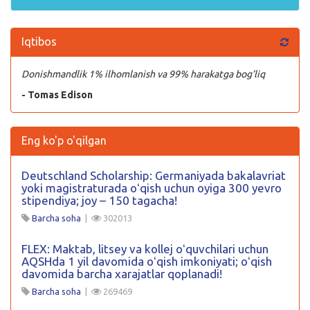
Iqtibos
Donishmandlik 1% ilhomlanish va 99% harakatga bog’liq
- Tomas Edison
Eng ko'p o'qilgan
Deutschland Scholarship: Germaniyada bakalavriat
yoki magistraturada oʻqish uchun oyiga 300 yevro
stipendiya; joy – 150 tagacha!
Barcha soha
|
302013
FLEX: Maktab, litsey va kollej oʻquvchilari uchun
AQSHda 1 yil davomida oʻqish imkoniyati; oʻqish
davomida barcha xarajatlar qoplanadi!
Barcha soha
|
269469