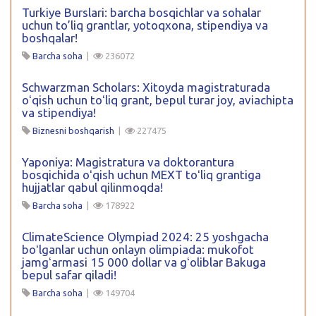
Turkiye Burslari: barcha bosqichlar va sohalar
uchun to’liq grantlar, yotoqxona, stipendiya va
boshqalar!
Barcha soha
|
236072
Schwarzman Scholars: Xitoyda magistraturada
oʻqish uchun toʻliq grant, bepul turar joy, aviachipta
va stipendiya!
Biznesni boshqarish
|
227475
Yaponiya: Magistratura va doktorantura
bosqichida oʻqish uchun MEXT toʻliq grantiga
hujjatlar qabul qilinmoqda!
Barcha soha
|
178922
ClimateScience Olympiad 2024: 25 yoshgacha
boʻlganlar uchun onlayn olimpiada: mukofot
jamgʻarmasi 15 000 dollar va gʻoliblar Bakuga
bepul safar qiladi!
Barcha soha
|
149704