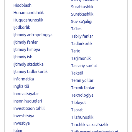
Hisoblash
Suratkashlik
Hunarmandchilik
Suratkashlik
Huquqshunoslik
Suv xo'jaligi
Ijodkorlik
Ta'lim
Ijtimoiy antropologiya
Tabiiy fanlar
Ijtimoiy fanlar
Tadbirkorlik
Ijtimoiy himoya
Tarix
Ijtimoiy ish
Tarjimonlik
Ijtimoiy statistika
Tasviriy sanʼat
Ijtimoiy tadbirkorlik
Tekstil
Informatika
Temir yo'llar
Ingliz tili
Texnik fanlar
Innovatsiyalar
Texnologiya
Inson huquqlari
Tibbiyot
Investitsion tahlil
Tijorat
Investitsiya
Tilshunoslik
Investiya
Tinchlik va xavfsizlik
Iqlim
Tirik organizmlar haqidagi