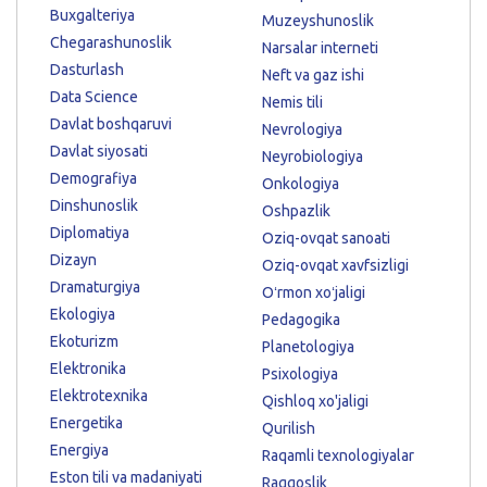
Buxgalteriya
Muzeyshunoslik
Chegarashunoslik
Narsalar interneti
Dasturlash
Neft va gaz ishi
Data Science
Nemis tili
Davlat boshqaruvi
Nevrologiya
Davlat siyosati
Neyrobiologiya
Demografiya
Onkologiya
Dinshunoslik
Oshpazlik
Diplomatiya
Oziq-ovqat sanoati
Dizayn
Oziq-ovqat xavfsizligi
Dramaturgiya
Oʻrmon xoʻjaligi
Ekologiya
Pedagogika
Ekoturizm
Planetologiya
Elektronika
Psixologiya
Elektrotexnika
Qishloq xo'jaligi
Energetika
Qurilish
Energiya
Raqamli texnologiyalar
Eston tili va madaniyati
Raqqoslik