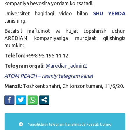
kompaniya bevosita yordam koʻrsatadi.
Universitet haqidagi video bilan
SHU YERDA
tanishing.
Batafsil maʼlumot va hujjat topshirish uchun
AREDIAN kompaniyasiga murojaat qilishingiz
mumkin:
Telefon:
+998 95 195 11 12
Telegram orqali:
@aredian_admin2
ATOM PEACH – rasmiy telegram kanal
Manzil:
Toshkent shahri, Chilonzor tumani, 11/6/20.
Yangiliklarni
telegram
kanalimizda kuzatib boring