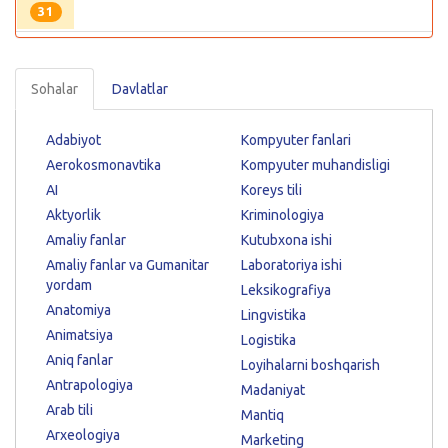
31
Sohalar
Davlatlar
Adabiyot
Kompyuter fanlari
Aerokosmonavtika
Kompyuter muhandisligi
AI
Koreys tili
Aktyorlik
Kriminologiya
Amaliy fanlar
Kutubxona ishi
Amaliy fanlar va Gumanitar
Laboratoriya ishi
yordam
Leksikografiya
Anatomiya
Lingvistika
Animatsiya
Logistika
Aniq fanlar
Loyihalarni boshqarish
Antrapologiya
Madaniyat
Arab tili
Mantiq
Arxeologiya
Marketing