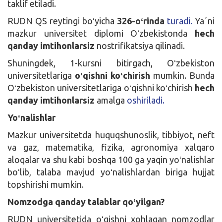
taklif etiladi.
RUDN QS reytingi boʻyicha
326-oʻrinda
turadi.
Yaʼni
mazkur universitet diplomi Oʻzbekistonda
hech
qanday imtihonlarsiz
nostrifikatsiya qilinadi.
Shuningdek, 1-kursni bitirgach, Oʻzbekiston
universitetlariga
oʻqishni koʻchirish
mumkin. Bunda
Oʻzbekiston universitetlariga oʻqishni koʻchirish
hech
qanday imtihonlarsiz
amalga
oshiriladi.
Yoʻnalishlar
Mazkur universitetda huquqshunoslik, tibbiyot, neft
va gaz, matematika, fizika, agronomiya xalqaro
aloqalar va shu kabi boshqa 100 ga yaqin yoʻnalishlar
boʻlib, talaba mavjud yoʻnalishlardan biriga hujjat
topshirishi mumkin.
Nomzodga qanday talablar qoʻyilgan?
RUDN universitetida oʻqishni xohlagan nomzodlar