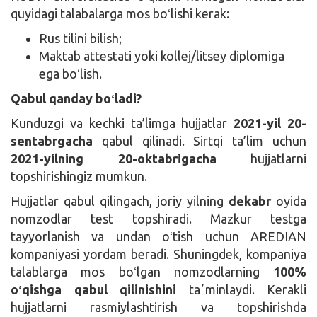
quyidagi talabalarga mos boʻlishi kerak:
Rus tilini bilish;
Maktab attestati yoki kollej/litsey diplomiga
ega boʻlish.
Qabul qanday boʻladi?
Kunduzgi va kechki ta’limga hujjatlar
2021-yil 20-
sentabrgacha
qabul qilinadi. Sirtqi ta’lim uchun
2021-yilning 20-oktabrigacha
hujjatlarni
topshirishingiz mumkun.
Hujjatlar qabul qilingach, joriy yilning
dekabr
oyida
nomzodlar test topshiradi. Mazkur testga
tayyorlanish va undan oʻtish uchun AREDIAN
kompaniyasi yordam beradi. Shuningdek, kompaniya
talablarga mos boʻlgan nomzodlarning
100%
oʻqishga qabul qilinishini
taʼminlaydi. Kerakli
hujjatlarni rasmiylashtirish va topshirishda