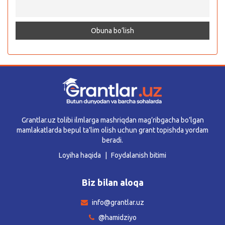
Grantlar.uz tolibi ilmlarga mashriqdan mag’ribgacha bo’lgan
mamlakatlarda bepul ta’lim olish uchun grant topishda yordam
beradi.
Loyiha haqida
Foydalanish bitimi
Biz bilan aloqa
info@grantlar.uz
@hamidziyo