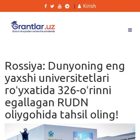
Kirish
|
Grantlar
Tanlovlar
Rossiya: Dunyoning eng
Ishlar
yaxshi universitetlari
Kurslar
roʻyxatida 326-oʻrinni
Blog
egallagan RUDN
Yana
oliygohida tahsil oling!
Qidirish