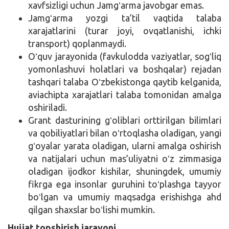
xavfsizligi uchun Jamgʻarma javobgar emas.
Jamgʻarma yozgi ta’til vaqtida talaba
xarajatlarini (turar joyi, ovqatlanishi, ichki
transport) qoplanmaydi.
Oʻquv jarayonida (favkulodda vaziyatlar, sogʻliq
yomonlashuvi holatlari va boshqalar) rejadan
tashqari talaba Oʻzbekistonga qaytib kelganida,
aviachipta xarajatlari talaba tomonidan amalga
oshiriladi.
Grant dasturining gʻoliblari orttirilgan bilimlari
va qobiliyatlari bilan oʻrtoqlasha oladigan, yangi
gʻoyalar yarata oladigan, ularni amalga oshirish
va natijalari uchun mas’uliyatni oʻz zimmasiga
oladigan ijodkor kishilar, shuningdek, umumiy
fikrga ega insonlar guruhini toʻplashga tayyor
boʻlgan va umumiy maqsadga erishishga ahd
qilgan shaxslar boʻlishi mumkin.
Hujjat topshirish jarayoni