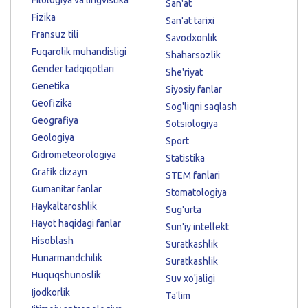
San'at
Fizika
San'at tarixi
Fransuz tili
Savodxonlik
Fuqarolik muhandisligi
Shaharsozlik
Gender tadqiqotlari
She'riyat
Genetika
Siyosiy fanlar
Geofizika
Sog'liqni saqlash
Geografiya
Sotsiologiya
Geologiya
Sport
Gidrometeorologiya
Statistika
Grafik dizayn
STEM fanlari
Gumanitar fanlar
Stomatologiya
Haykaltaroshlik
Sug'urta
Hayot haqidagi fanlar
Sun'iy intellekt
Hisoblash
Suratkashlik
Hunarmandchilik
Suratkashlik
Huquqshunoslik
Suv xo'jaligi
Ijodkorlik
Ta'lim