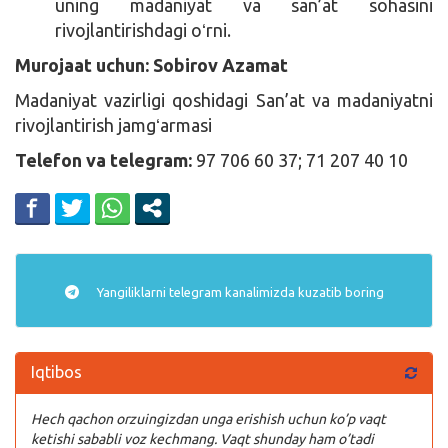
uning madaniyat va san’at sohasini
rivojlantirishdagi oʻrni.
Murojaat uchun:
Sobirov Azamat
Madaniyat vazirligi qoshidagi San’at va madaniyatni
rivojlantirish jamgʻarmasi
Telefon va telegram:
97 706 60 37; 71 207 40 10
Yangiliklarni
telegram
kanalimizda kuzatib boring
Iqtibos
Hech qachon orzuingizdan unga erishish uchun ko’p vaqt
ketishi sababli voz kechmang. Vaqt shunday ham o’tadi