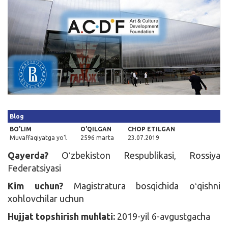
Kirish
Blog
BO'LIM
O'QILGAN
CHOP ETILGAN
Muvaffaqiyatga yo'l
2596 marta
23.07.2019
Qayerda?
Oʻzbekiston Respublikasi, Rossiya
Federatsiyasi
Kim uchun?
Magistratura bosqichida oʻqishni
xohlovchilar uchun
Hujjat topshirish muhlati:
2019-yil 6-avgustgacha