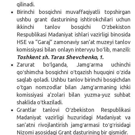
qilinadi.
Birinchi bosqichni muvaffaqiyatli topshirgan
ushbu grant dasturining ishtirokchilari uchun
ikkinchi tanlov bosqichi Oʻzbekiston
Respublikasi Madaniyat ishlari vazirligi binosida
HSE va “Garaj” zamonaviy san’at muzeyi tanlov
komissiyasi bilan onlayn intervyu boʻlib, manzili:
Toshkent sh. Taras Shevchenko, 1.
Zarurat boʻlganda, Jamgʻarma uchinchi
qoʻshimcha bosqichni oʻtqazish huquqini oʻzida
saqlab qoladi. Ushbu tanlov birinchi bosqichdan
oʻtgan nomzodlar bilan Jamgʻarmaning ichki
komissiyasi a’zolari bilan yuzma-yuz suhbat
shaklida oʻtkaziladi.
Grantlar tanlovi Oʻzbekiston Respublikasi
Madaniyat vazirligi huzuridagi Madaniyat va
san’atni rivojlantirish jamgʻarmasi toʻgʻrisidagi
Nizomi asosidagi Grant dasturining bir qismidir.