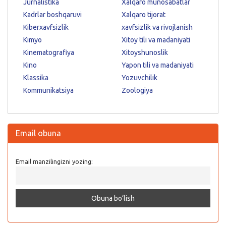
Jurnalistika
Xalqaro munosabatlar
Kadrlar boshqaruvi
Xalqaro tijorat
Kiberxavfsizlik
xavfsizlik va rivojlanish
Kimyo
Xitoy tili va madaniyati
Kinematografiya
Xitoyshunoslik
Kino
Yapon tili va madaniyati
Klassika
Yozuvchilik
Kommunikatsiya
Zoologiya
Email obuna
Email manzilingizni yozing: