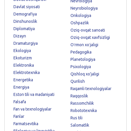
Nevrologiya
Davlat siyosati
Neyrobiologiya
Demografiya
Onkologiya
Dinshunoslik
Oshpazlik
Diplomatiya
Oziq-ovqat sanoati
Dizayn
Oziq-ovqat xavfsizligi
Dramaturgiya
Oʻrmon xoʻjaligi
Ekologiya
Pedagogika
Ekoturizm
Planetologiya
Elektronika
Psixologiya
Elektrotexnika
Qishloq xo'jaligi
Energetika
Qurilish
Energiya
Raqamli texnologiyalar
Eston tili va madaniyati
Raqqoslik
Falsafa
Rassomchilik
Fan va texnologiyalar
Robototexnika
Fanlar
Rus tili
Farmatsevtika
Salomatlik
Filologiya va lingvistika