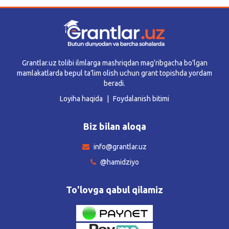
Grantlar.uz tolibi ilmlarga mashriqdan mag’ribgacha bo’lgan
mamlakatlarda bepul ta’lim olish uchun grant topishda yordam
beradi.
Loyiha haqida
Foydalanish bitimi
Biz bilan aloqa
info@grantlar.uz
@hamidziyo
To'lovga qabul qilamiz