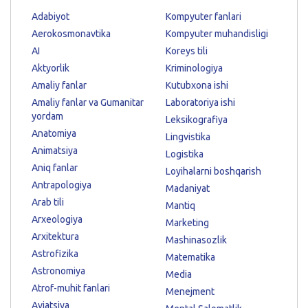
Adabiyot
Kompyuter fanlari
Aerokosmonavtika
Kompyuter muhandisligi
AI
Koreys tili
Aktyorlik
Kriminologiya
Amaliy fanlar
Kutubxona ishi
Amaliy fanlar va Gumanitar
Laboratoriya ishi
yordam
Leksikografiya
Anatomiya
Lingvistika
Animatsiya
Logistika
Aniq fanlar
Loyihalarni boshqarish
Antrapologiya
Madaniyat
Arab tili
Mantiq
Arxeologiya
Marketing
Arxitektura
Mashinasozlik
Astrofizika
Matematika
Astronomiya
Media
Atrof-muhit fanlari
Menejment
Aviatsiya