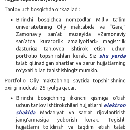
Tanlov uch bosqichda oʻtkaziladi:
Birinchi bosqichda nomzodlar Milliy ta’lim
universitetining Oliy maktabida va “Garaj”
Zamonaviy san’at muzeyida «Zamonaviy
san’atda kuratorlik amaliyotlari» magistrlik
dasturiga tanlovda ishtirok etish uchun
portfolio topshirishlari kerak. Siz
shu yerda
talab qilinadigan shartlar va zarur hujjatlarning
roʻyxati bilan tanishishingiz mumkin.
Portfolio Oliy maktabning saytida topshirishning
oxirgi muddati: 25-iyulga qadar.
Birinchi bosqichning ikkinchi qismiga oʻtish
uchun tanlov ishtirokchilari hujjatlarni
elektron
shaklda
Madaniyat va san’at rijovlantirish
jamgʻarmasiga yuborish kerak. Tegishli
hujjatlarni toʻldirish va taqdim etish talab