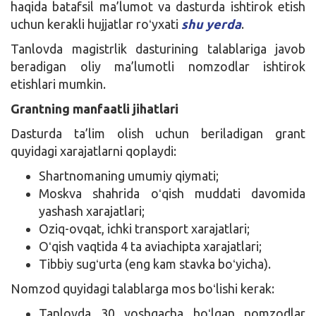
haqida batafsil ma’lumot va dasturda ishtirok etish
uchun kerakli hujjatlar roʻyxati
shu yerda
.
Tanlovda magistrlik dasturining talablariga javob
beradigan oliy ma’lumotli nomzodlar ishtirok
etishlari mumkin.
Grantning manfaatli jihatlari
Dasturda ta’lim olish uchun beriladigan grant
quyidagi xarajatlarni qoplaydi:
Shartnomaning umumiy qiymati;
Moskva shahrida oʻqish muddati davomida
yashash xarajatlari;
Oziq-ovqat, ichki transport xarajatlari;
Oʻqish vaqtida 4 ta aviachipta xarajatlari;
Tibbiy sugʻurta (eng kam stavka boʻyicha).
Nomzod quyidagi talablarga mos boʻlishi kerak:
Tanlovda 30 yoshgacha boʻlgan nomzodlar