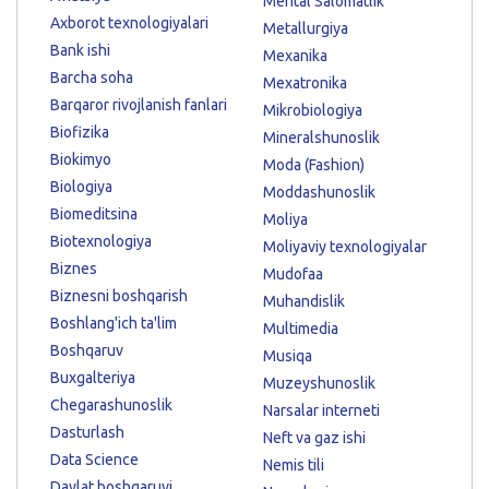
Mental Salomatlik
Axborot texnologiyalari
Metallurgiya
Bank ishi
Mexanika
Barcha soha
Mexatronika
Barqaror rivojlanish fanlari
Mikrobiologiya
Biofizika
Mineralshunoslik
Biokimyo
Moda (Fashion)
Biologiya
Moddashunoslik
Biomeditsina
Moliya
Biotexnologiya
Moliyaviy texnologiyalar
Biznes
Mudofaa
Biznesni boshqarish
Muhandislik
Boshlang'ich ta'lim
Multimedia
Boshqaruv
Musiqa
Buxgalteriya
Muzeyshunoslik
Chegarashunoslik
Narsalar interneti
Dasturlash
Neft va gaz ishi
Data Science
Nemis tili
Davlat boshqaruvi