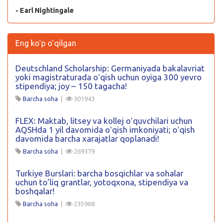
- Earl Nightingale
Eng ko'p o'qilgan
Deutschland Scholarship: Germaniyada bakalavriat
yoki magistraturada oʻqish uchun oyiga 300 yevro
stipendiya; joy – 150 tagacha!
Barcha soha
|
301943
FLEX: Maktab, litsey va kollej oʻquvchilari uchun
AQSHda 1 yil davomida oʻqish imkoniyati; oʻqish
davomida barcha xarajatlar qoplanadi!
Barcha soha
|
269379
Turkiye Burslari: barcha bosqichlar va sohalar
uchun to’liq grantlar, yotoqxona, stipendiya va
boshqalar!
Barcha soha
|
235968