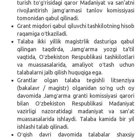
turish toʻgʻrisidagi qaror Madaniyat va san’atni
rivojlantirish jamgʻarmasi tanlov komissiyasi
tomonidan qabul qilinadi.
Grant miqdori qabul qiluvchi tashkilotning hisob
raqamiga oʻtkaziladi.
Talaba ikki yillik magistrlik dasturiga qabul
qilingan taqdirda, Jamgʻarma yozgi ta’til
vaqtida, Oʻzbekiston Respublikasi tashkilotlari
va muassasalarida, amaliyot oʻtash uchun
talabalarni jalb qilish huquqiga ega.
Grantlar olgan talaba tegishli litsenziya
(bakalavr / magistr) olganidan soʻng uch oy
davomida Jamgʻarma granti komissiyasi qarori
bilan Oʻzbekiston Respublikasi Madaniyat
vazirligi nazoratidagi madaniyat va san’at
muassasalarida ishlaydi. Talaba kamida bir yil
ishlashi talab qilinadi.
Oʻqish davri davomida talabalar shaxsiy