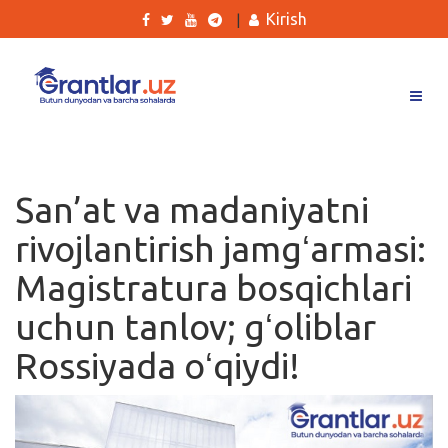
Kirish
|
Grantlar
Tanlovlar
San’at va madaniyatni
Ishlar
rivojlantirish jamgʻarmasi:
Kurslar
Magistratura bosqichlari
Blog
uchun tanlov; gʻoliblar
Yana
Rossiyada oʻqiydi!
Qidirish