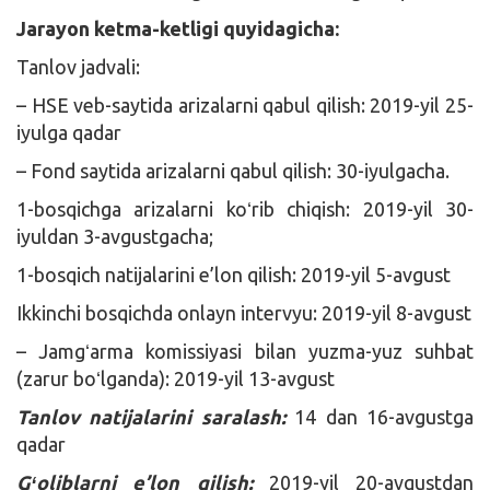
Jarayon ketma-ketligi quyidagicha:
Tanlov jadvali:
– HSE veb-saytida arizalarni qabul qilish: 2019-yil 25-
iyulga qadar
– Fond saytida arizalarni qabul qilish: 30-iyulgacha.
1-bosqichga arizalarni koʻrib chiqish: 2019-yil 30-
iyuldan 3-avgustgacha;
1-bosqich natijalarini e’lon qilish: 2019-yil 5-avgust
Ikkinchi bosqichda onlayn intervyu: 2019-yil 8-avgust
– Jamgʻarma komissiyasi bilan yuzma-yuz suhbat
(zarur boʻlganda): 2019-yil 13-avgust
Tanlov natijalarini saralash:
14 dan 16-avgustga
qadar
Gʻoliblarni e’lon qilish:
2019-yil 20-avgustdan