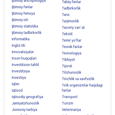
Ijtimoiy antropologiya
Tabiiy fanlar
Ijtimoiy fanlar
Tadbirkorlik
Ijtimoiy himoya
Tarix
Ijtimoiy ish
Tarjimonlik
Ijtimoiy statistika
Tasviriy sanʼat
Ijtimoiy tadbirkorlik
Tekstil
Informatika
Temir yo'llar
Ingliz tili
Texnik fanlar
Innovatsiyalar
Texnologiya
Inson huquqlari
Tibbiyot
Investitsion tahlil
Tijorat
Investitsiya
Tilshunoslik
Investiya
Tinchlik va xavfsizlik
Iqlim
Tirik organizmlar haqidagi
Iqtisod
fanlar
Iqtisodiy geografiya
Transport
Jamiyatshunoslik
Turizm
Jismoniy tarbiya
Veterinariya