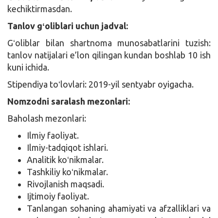
kechiktirmasdan.
Tanlov gʻoliblari uchun jadval:
Gʻoliblar bilan shartnoma munosabatlarini tuzish:
tanlov natijalari e’lon qilingan kundan boshlab 10 ish
kuni ichida.
Stipendiya toʻlovlari: 2019-yil sentyabr oyigacha.
Nomzodni saralash mezonlari:
Baholash mezonlari:
Ilmiy faoliyat.
Ilmiy-tadqiqot ishlari.
Analitik koʻnikmalar.
Tashkiliy koʻnikmalar.
Rivojlanish maqsadi.
Ijtimoiy faoliyat.
Tanlangan sohaning ahamiyati va afzalliklari va