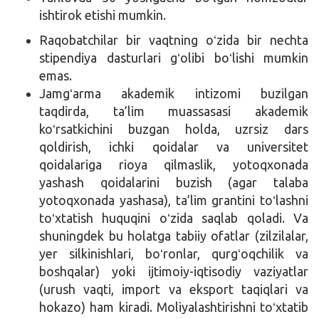
ishtirok etishi mumkin.
Raqobatchilar bir vaqtning oʻzida bir nechta
stipendiya dasturlari gʻolibi boʻlishi mumkin
emas.
Jamgʻarma akademik intizomi buzilgan
taqdirda, ta’lim muassasasi akademik
koʻrsatkichini buzgan holda, uzrsiz dars
qoldirish, ichki qoidalar va universitet
qoidalariga rioya qilmaslik, yotoqxonada
yashash qoidalarini buzish (agar talaba
yotoqxonada yashasa), ta’lim grantini toʻlashni
toʻxtatish huquqini oʻzida saqlab qoladi. Va
shuningdek bu holatga tabiiy ofatlar (zilzilalar,
yer silkinishlari, boʻronlar, qurgʻoqchilik va
boshqalar) yoki ijtimoiy-iqtisodiy vaziyatlar
(urush vaqti, import va eksport taqiqlari va
hokazo) ham kiradi. Moliyalashtirishni toʻxtatib