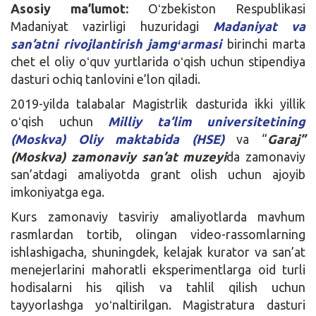
Asosiy ma’lumot:
Oʻzbekiston Respublikasi
Madaniyat vazirligi huzuridagi
Madaniyat va
san’atni rivojlantirish jamgʻarmasi
birinchi marta
chet el oliy oʻquv yurtlarida oʻqish uchun stipendiya
dasturi ochiq tanlovini e’lon qiladi.
2019-yilda talabalar Magistrlik dasturida ikki yillik
oʻqish uchun
Milliy ta’lim universitetining
(Moskva) Oliy maktabida (HSE)
va “
Garaj”
(Moskva) zamonaviy san’at muzeyi
da zamonaviy
san’atdagi amaliyotda grant olish uchun ajoyib
imkoniyatga ega.
Kurs zamonaviy tasviriy amaliyotlarda mavhum
rasmlardan tortib, olingan video-rassomlarning
ishlashigacha, shuningdek, kelajak kurator va san’at
menejerlarini mahoratli eksperimentlarga oid turli
hodisalarni his qilish va tahlil qilish uchun
tayyorlashga yoʻnaltirilgan. Magistratura dasturi