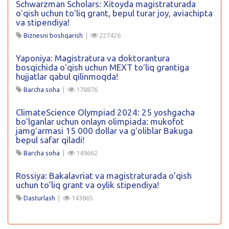
Schwarzman Scholars: Xitoyda magistraturada
oʻqish uchun toʻliq grant, bepul turar joy, aviachipta
va stipendiya!
Biznesni boshqarish
|
227426
Yaponiya: Magistratura va doktorantura
bosqichida oʻqish uchun MEXT toʻliq grantiga
hujjatlar qabul qilinmoqda!
Barcha soha
|
178876
ClimateScience Olympiad 2024: 25 yoshgacha
boʻlganlar uchun onlayn olimpiada: mukofot
jamgʻarmasi 15 000 dollar va gʻoliblar Bakuga
bepul safar qiladi!
Barcha soha
|
149662
Rossiya: Bakalavriat va magistraturada o’qish
uchun to’liq grant va oylik stipendiya!
Dasturlash
|
143865