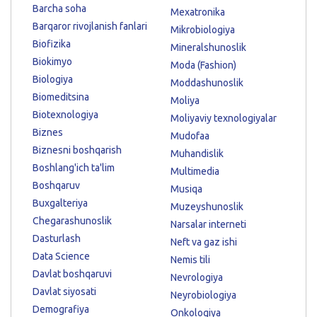
Barcha soha
Mexatronika
Barqaror rivojlanish fanlari
Mikrobiologiya
Biofizika
Mineralshunoslik
Biokimyo
Moda (Fashion)
Biologiya
Moddashunoslik
Biomeditsina
Moliya
Biotexnologiya
Moliyaviy texnologiyalar
Biznes
Mudofaa
Biznesni boshqarish
Muhandislik
Boshlang'ich ta'lim
Multimedia
Boshqaruv
Musiqa
Buxgalteriya
Muzeyshunoslik
Chegarashunoslik
Narsalar interneti
Dasturlash
Neft va gaz ishi
Data Science
Nemis tili
Davlat boshqaruvi
Nevrologiya
Davlat siyosati
Neyrobiologiya
Demografiya
Onkologiya