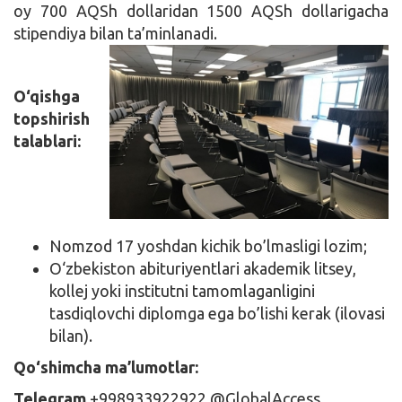
oy 700 AQSh dollaridan 1500 AQSh dollarigacha
stipendiya bilan ta’minlanadi.
O‘qishga
topshirish
talablari:
Nomzod 17 yoshdan kichik bo’lmasligi lozim;
O‘zbekiston abituriyentlari akademik litsey,
kollej yoki institutni tamomlaganligini
tasdiqlovchi diplomga ega bo’lishi kerak (ilovasi
bilan).
Qo‘shimcha ma’lumotlar:
Telegram
+998933922922 @GlobalAccess