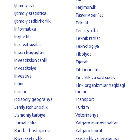
Ijtimoiy ish
Tarjimonlik
Ijtimoiy statistika
Tasviriy sanʼat
Ijtimoiy tadbirkorlik
Tekstil
Informatika
Temir yo'llar
Ingliz tili
Texnik fanlar
Innovatsiyalar
Texnologiya
Inson huquqlari
Tibbiyot
Investitsion tahlil
Tijorat
Investitsiya
Tilshunoslik
Investiya
Tinchlik va xavfsizlik
Iqlim
Tirik organizmlar haqidagi
Iqtisod
fanlar
Iqtisodiy geografiya
Transport
Jamiyatshunoslik
Turizm
Jismoniy tarbiya
Veterinariya
Jurnalistika
Xalqaro munosabatlar
Kadrlar boshqaruvi
Xalqaro tijorat
Kiberxavfsizlik
xavfsizlik va rivojlanish