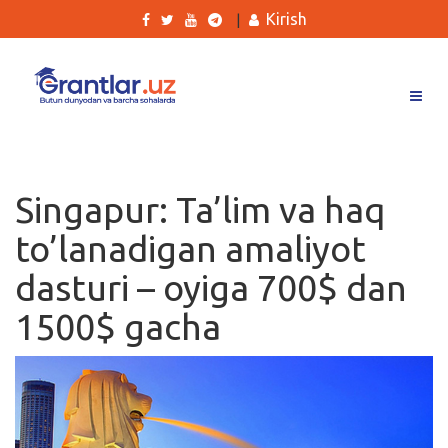
Kirish
|
Grantlar
Tanlovlar
Singapur: Ta’lim va haq
Ishlar
to’lanadigan amaliyot
Kurslar
dasturi – oyiga 700$ dan
Blog
1500$ gacha
Yana
Qidirish