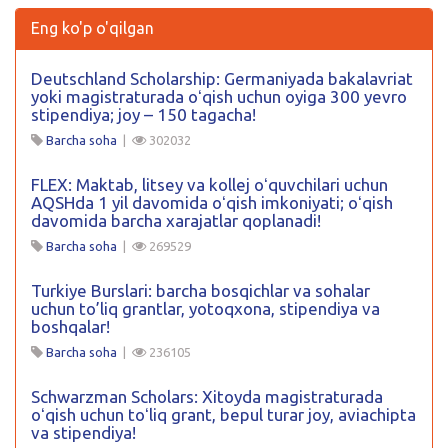
Eng ko'p o'qilgan
Deutschland Scholarship: Germaniyada bakalavriat
yoki magistraturada oʻqish uchun oyiga 300 yevro
stipendiya; joy – 150 tagacha!
Barcha soha
|
302032
FLEX: Maktab, litsey va kollej oʻquvchilari uchun
AQSHda 1 yil davomida oʻqish imkoniyati; oʻqish
davomida barcha xarajatlar qoplanadi!
Barcha soha
|
269529
Turkiye Burslari: barcha bosqichlar va sohalar
uchun to’liq grantlar, yotoqxona, stipendiya va
boshqalar!
Barcha soha
|
236105
Schwarzman Scholars: Xitoyda magistraturada
oʻqish uchun toʻliq grant, bepul turar joy, aviachipta
va stipendiya!