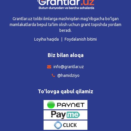
Grantlar.uz tolibi ilmlarga mashriqdan mag’ribgacha bo’lgan
mamlakatlarda bepul ta’lim olish uchun grant topishda yordam
beradi.
Loyiha haqida
Foydalanish bitimi
Biz bilan aloqa
info@grantlar.uz
@hamidziyo
To'lovga qabul qilamiz