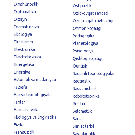
Dinshunoslik
Oshpazlik
Diplomatiya
Oziq-ovqat sanoati
Dizayn
Oziq-ovqat xavfsizligi
Dramaturgiya
Oʻrmon xoʻjaligi
Ekologiya
Pedagogika
Ekoturizm
Planetologiya
Elektronika
Psixologiya
Elektrotexnika
Qishloq xo'jaligi
Energetika
Qurilish
Energiya
Raqamli texnologiyalar
Eston tili va madaniyati
Raqqoslik
Falsafa
Rassomchilik
Fan va texnologiyalar
Robototexnika
Fanlar
Rus tili
Farmatsevtika
Salomatlik
Filologiya va lingvistika
San'at
Fizika
San'at tarixi
Fransuz tili
Savodxonlik