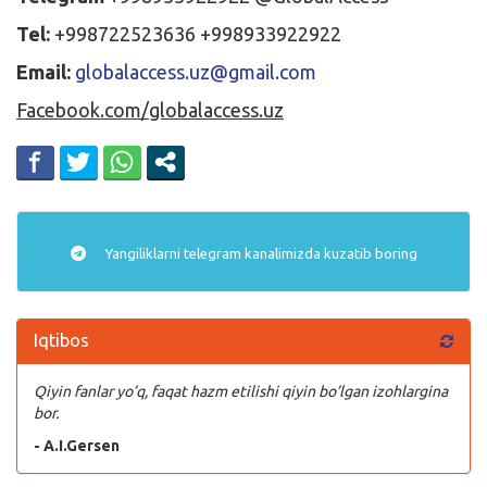
Tel:
+998722523636 +998933922922
Email:
globalaccess.uz@gmail.com
Facebook.com/globalaccess.uz
Yangiliklarni
telegram
kanalimizda kuzatib boring
Iqtibos
Qiyin fanlar yo’q, faqat hazm etilishi qiyin bo’lgan izohlargina
bor.
- A.I.Gersen