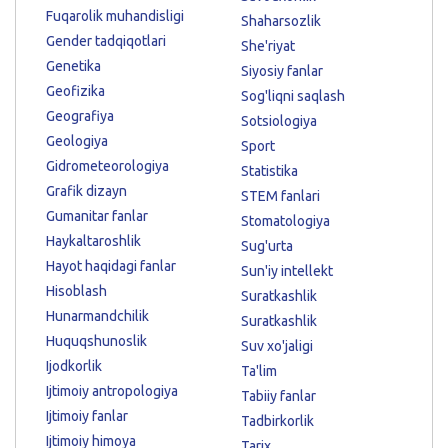
Fuqarolik muhandisligi
Shaharsozlik
Gender tadqiqotlari
She'riyat
Genetika
Siyosiy fanlar
Geofizika
Sog'liqni saqlash
Geografiya
Sotsiologiya
Geologiya
Sport
Gidrometeorologiya
Statistika
Grafik dizayn
STEM fanlari
Gumanitar fanlar
Stomatologiya
Haykaltaroshlik
Sug'urta
Hayot haqidagi fanlar
Sun'iy intellekt
Hisoblash
Suratkashlik
Hunarmandchilik
Suratkashlik
Huquqshunoslik
Suv xo'jaligi
Ijodkorlik
Ta'lim
Ijtimoiy antropologiya
Tabiiy fanlar
Ijtimoiy fanlar
Tadbirkorlik
Ijtimoiy himoya
Tarix