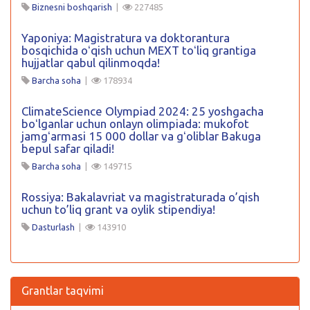
Biznesni boshqarish
|
227485
Yaponiya: Magistratura va doktorantura
bosqichida oʻqish uchun MEXT toʻliq grantiga
hujjatlar qabul qilinmoqda!
Barcha soha
|
178934
ClimateScience Olympiad 2024: 25 yoshgacha
boʻlganlar uchun onlayn olimpiada: mukofot
jamgʻarmasi 15 000 dollar va gʻoliblar Bakuga
bepul safar qiladi!
Barcha soha
|
149715
Rossiya: Bakalavriat va magistraturada o’qish
uchun to’liq grant va oylik stipendiya!
Dasturlash
|
143910
Grantlar taqvimi