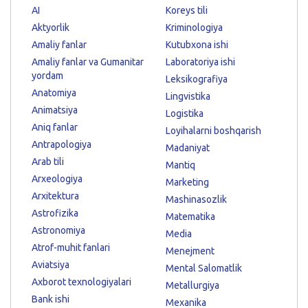
AI
Koreys tili
Aktyorlik
Kriminologiya
Amaliy fanlar
Kutubxona ishi
Amaliy fanlar va Gumanitar
Laboratoriya ishi
yordam
Leksikografiya
Anatomiya
Lingvistika
Animatsiya
Logistika
Aniq fanlar
Loyihalarni boshqarish
Antrapologiya
Madaniyat
Arab tili
Mantiq
Arxeologiya
Marketing
Arxitektura
Mashinasozlik
Astrofizika
Matematika
Astronomiya
Media
Atrof-muhit fanlari
Menejment
Aviatsiya
Mental Salomatlik
Axborot texnologiyalari
Metallurgiya
Bank ishi
Mexanika