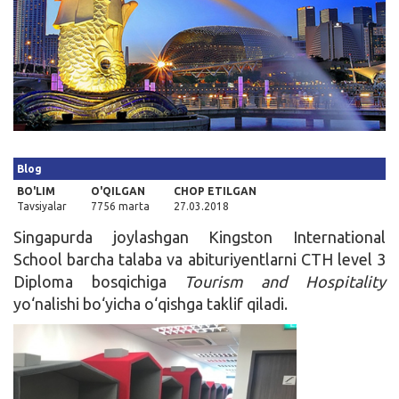
Kirish
Blog
BO'LIM
O'QILGAN
CHOP ETILGAN
Tavsiyalar
7756 marta
27.03.2018
Singapurda joylashgan Kingston International
School barcha talaba va abituriyentlarni CTH level 3
Diploma bosqichiga
Tourism and Hospitality
yo‘nalishi bo‘yicha o‘qishga taklif qiladi.