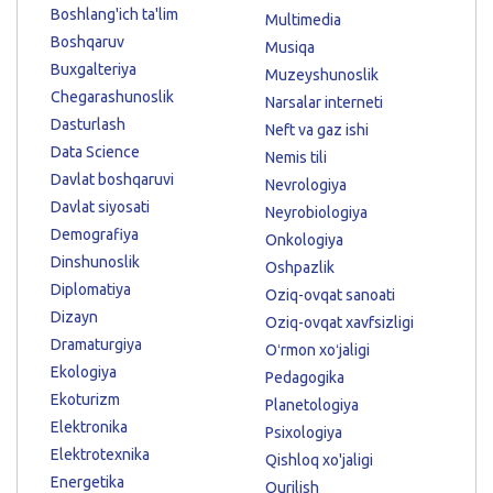
Boshlang'ich ta'lim
Multimedia
Boshqaruv
Musiqa
Buxgalteriya
Muzeyshunoslik
Chegarashunoslik
Narsalar interneti
Dasturlash
Neft va gaz ishi
Data Science
Nemis tili
Davlat boshqaruvi
Nevrologiya
Davlat siyosati
Neyrobiologiya
Demografiya
Onkologiya
Dinshunoslik
Oshpazlik
Diplomatiya
Oziq-ovqat sanoati
Dizayn
Oziq-ovqat xavfsizligi
Dramaturgiya
Oʻrmon xoʻjaligi
Ekologiya
Pedagogika
Ekoturizm
Planetologiya
Elektronika
Psixologiya
Elektrotexnika
Qishloq xo'jaligi
Energetika
Qurilish