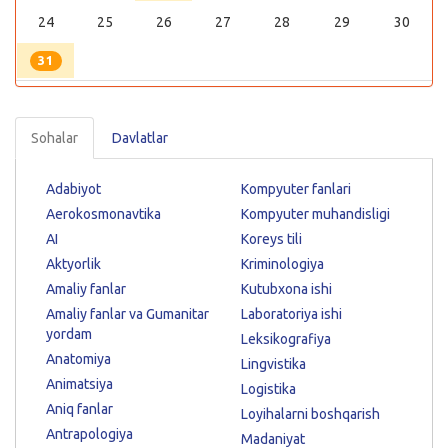
24
25
26
27
28
29
30
31
Sohalar
Davlatlar
Adabiyot
Kompyuter fanlari
Aerokosmonavtika
Kompyuter muhandisligi
AI
Koreys tili
Aktyorlik
Kriminologiya
Amaliy fanlar
Kutubxona ishi
Amaliy fanlar va Gumanitar
Laboratoriya ishi
yordam
Leksikografiya
Anatomiya
Lingvistika
Animatsiya
Logistika
Aniq fanlar
Loyihalarni boshqarish
Antrapologiya
Madaniyat