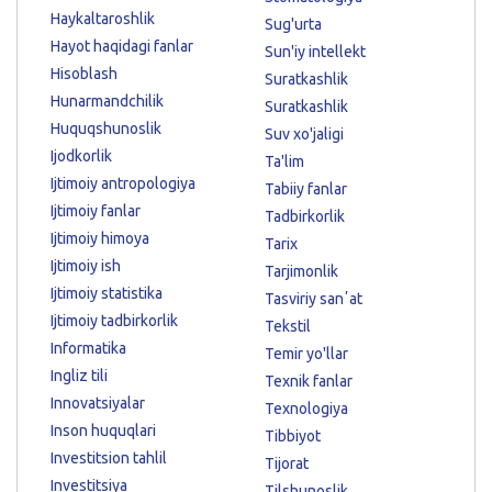
Haykaltaroshlik
Sug'urta
Hayot haqidagi fanlar
Sun'iy intellekt
Hisoblash
Suratkashlik
Hunarmandchilik
Suratkashlik
Huquqshunoslik
Suv xo'jaligi
Ijodkorlik
Ta'lim
Ijtimoiy antropologiya
Tabiiy fanlar
Ijtimoiy fanlar
Tadbirkorlik
Ijtimoiy himoya
Tarix
Ijtimoiy ish
Tarjimonlik
Ijtimoiy statistika
Tasviriy sanʼat
Ijtimoiy tadbirkorlik
Tekstil
Informatika
Temir yo'llar
Ingliz tili
Texnik fanlar
Innovatsiyalar
Texnologiya
Inson huquqlari
Tibbiyot
Investitsion tahlil
Tijorat
Investitsiya
Tilshunoslik