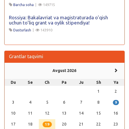
Barcha soha
|
149715
Rossiya: Bakalavriat va magistraturada o’qish
uchun to’liq grant va oylik stipendiya!
Dasturlash
|
143910
Grantlar taqvimi
Avgust 2026
Du
Se
Ch
Pa
Ju
Sh
Ya
1
2
3
4
5
6
7
8
9
10
11
12
13
14
15
16
17
18
20
21
22
23
19