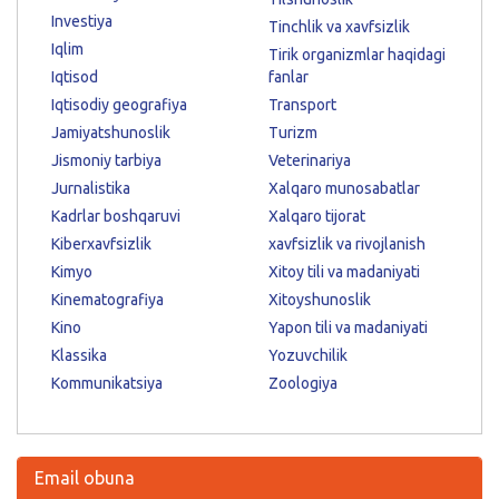
Investiya
Tinchlik va xavfsizlik
Iqlim
Tirik organizmlar haqidagi
Iqtisod
fanlar
Iqtisodiy geografiya
Transport
Jamiyatshunoslik
Turizm
Jismoniy tarbiya
Veterinariya
Jurnalistika
Xalqaro munosabatlar
Kadrlar boshqaruvi
Xalqaro tijorat
Kiberxavfsizlik
xavfsizlik va rivojlanish
Kimyo
Xitoy tili va madaniyati
Kinematografiya
Xitoyshunoslik
Kino
Yapon tili va madaniyati
Klassika
Yozuvchilik
Kommunikatsiya
Zoologiya
Email obuna