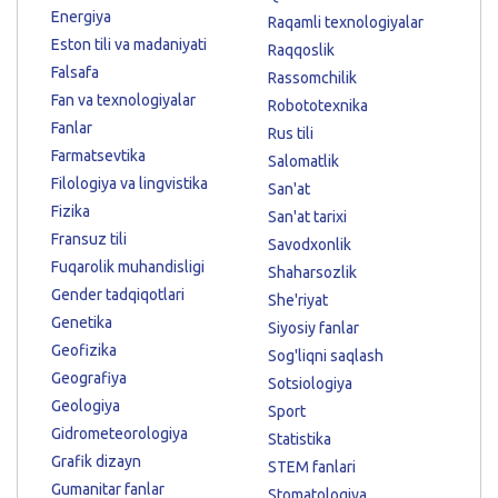
Energiya
Raqamli texnologiyalar
Eston tili va madaniyati
Raqqoslik
Falsafa
Rassomchilik
Fan va texnologiyalar
Robototexnika
Fanlar
Rus tili
Farmatsevtika
Salomatlik
Filologiya va lingvistika
San'at
Fizika
San'at tarixi
Fransuz tili
Savodxonlik
Fuqarolik muhandisligi
Shaharsozlik
Gender tadqiqotlari
She'riyat
Genetika
Siyosiy fanlar
Geofizika
Sog'liqni saqlash
Geografiya
Sotsiologiya
Geologiya
Sport
Gidrometeorologiya
Statistika
Grafik dizayn
STEM fanlari
Gumanitar fanlar
Stomatologiya