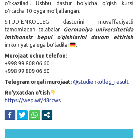
o’tkaziladi. Ushbu dastur bo’yicha o’qish kursi
o’rtacha 10 oyga mo’ljallangan.
STUDIENKOLLEG dasturini muvaffaqiyatli
tamomlagan talabalar
Germaniya universitetida
imtihonsiz bepul o’qishlarini davom ettirish
imkoniyatiga ega bo’ladilar
.
Murojaat uchun telefon:
+998 99 808 06 60
+998 99 809 06 60
Telegram orqali murojaat:
@studienkolleg_result
Ro’yxatdan o’tish
https://wep.wf/48rcws