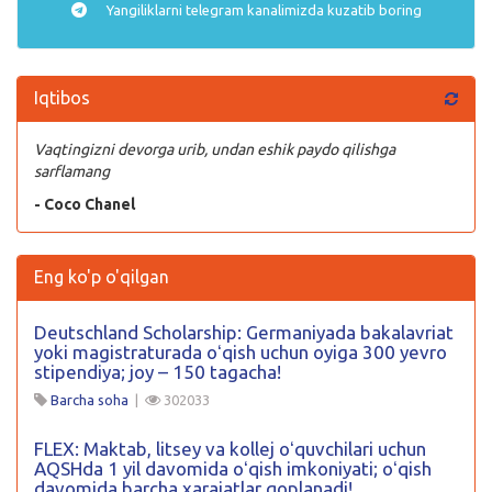
Yangiliklarni
telegram
kanalimizda kuzatib boring
Iqtibos
Vaqtingizni devorga urib, undan eshik paydo qilishga
sarflamang
- Coco Chanel
Eng ko'p o'qilgan
Deutschland Scholarship: Germaniyada bakalavriat
yoki magistraturada oʻqish uchun oyiga 300 yevro
stipendiya; joy – 150 tagacha!
Barcha soha
|
302033
FLEX: Maktab, litsey va kollej oʻquvchilari uchun
AQSHda 1 yil davomida oʻqish imkoniyati; oʻqish
davomida barcha xarajatlar qoplanadi!