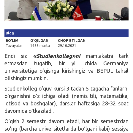
Kirish
Blog
BO'LIM
O'QILGAN
CHOP ETILGAN
Tavsiyalar
1688 marta
29.10.2021
Endi siz
«Studienkolleg»ni
mamlakatni tark
etmasdan tugatib, bir yil ichida Germaniya
universitetiga o’qishga kirishingiz va BEPUL tahsil
olishingiz mumkin.
Studienkolleg o’quv kursi 3 tadan 5 tagacha fanlarni
o’rganishni o’z ichiga oladi (nemis tili, matematika,
iqtisod va boshqalar), darslar haftasiga 28-32 soat
davomida o’tkaziladi.
O’qish 2 semestr davom etadi, har bir semestrdan
so’ng (barcha universitetlarda bo’lgani kabi) sessiya