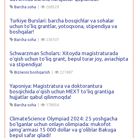
Barcha soha
|
269529
Turkiye Burslari: barcha bosqichlar va sohalar
uchun to’liq grantlar, yotoqxona, stipendiya va
boshqalar!
Barcha soha
|
236107
Schwarzman Scholars: Xitoyda magistraturada
oʻqish uchun toʻliq grant, bepul turar joy, aviachipta
va stipendiya!
Biznesni boshqarish
|
227487
Yaponiya: Magistratura va doktorantura
bosqichida oʻqish uchun MEXT toʻliq grantiga
hujjatlar qabul qilinmoqda!
Barcha soha
|
178934
ClimateScience Olympiad 2024: 25 yoshgacha
boʻlganlar uchun onlayn olimpiada: mukofot
jamgʻarmasi 15 000 dollar va gʻoliblar Bakuga
bepul safar qiladi!