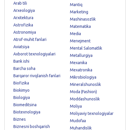
Arab tili
Mantiq
Arxeologiya
Marketing
Arxitektura
Mashinasozlik
Astrofizika
Matematika
Astronomiya
Media
Atrof-muhit fanlari
Menejment
Aviatsiya
Mental Salomatlik
Axborot texnologiyalari
Metallurgiya
Bank ishi
Mexanika
Barcha soha
Mexatronika
Barqaror rivojlanish fanlari
Mikrobiologiya
Biofizika
Mineralshunoslik
Biokimyo
Moda (Fashion)
Biologiya
Moddashunoslik
Biomeditsina
Moliya
Biotexnologiya
Moliyaviy texnologiyalar
Biznes
Mudofaa
Biznesni boshqarish
Muhandislik