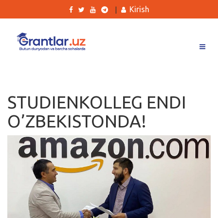
Kirish
|
Grantlar
Tanlovlar
STUDIENKOLLEG ENDI
Ishlar
O’ZBEKISTONDA!
Kurslar
Blog
Yana
Qidirish