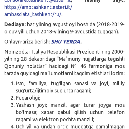
https://ambtashkent.esteri.it/
ambasciata_tashkent/ru/
.
Dedlayn:
har yilning avgust oyi boshida (2018-2019-
oʻquv yili uchun 2018-yilning 9-avgustida tugagan).
Onlayn-ariza berish:
SHU YERDA
.
Nomzodlar Italiya Respublikasi Prezidentining 2000-
yilning 28-dekabridagi “Maʼmuriy hujjatlarga tegishli
Qonuniy holatlar” haqidagi № 46 farmoniga mos
tarzda quyidagi maʼlumotlarni taqdim etishlari lozim:
Ism, familiya, tugʻilgan sanasi va joyi, milliy
sugʻurta/ijtimoiy sugʻurta raqami;
Fuqaroligi;
Yashash joyi; manzil, agar turar joyga mos
boʻlmasa; xabar qabul qilish uchun telefon
raqami va elektron pochta manzili;
Uch yil va undan ortiq muddatga qamalmagan