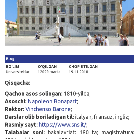
Kirish
Blog
BO'LIM
O'QILGAN
CHOP ETILGAN
Universitetlar
12099 marta
19.11.2018
Qisqacha:
Qachon asos solingan:
1810-yilda;
Asoschi:
Napoleon Bonapart
;
Rektor:
Vinchenso Barone
;
Darslar olib boriladigan til:
italyan, fransuz, ingliz;
Rasmiy sayt:
https://www.sns.it/
;
Talabalar soni:
bakalavriat: 180 ta; magistratura: