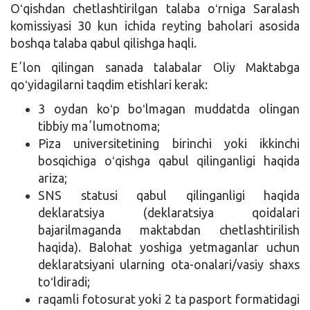
Oʻqishdan chetlashtirilgan talaba oʻrniga Saralash
komissiyasi 30 kun ichida reyting baholari asosida
boshqa talaba qabul qilishga haqli.
Eʼlon qilingan sanada talabalar Oliy Maktabga
qoʻyidagilarni taqdim etishlari kerak:
3 oydan koʻp boʻlmagan muddatda olingan
tibbiy maʼlumotnoma;
Piza universitetining birinchi yoki ikkinchi
bosqichiga oʻqishga qabul qilinganligi haqida
ariza;
SNS statusi qabul qilinganligi haqida
deklaratsiya (deklaratsiya qoidalari
bajarilmaganda maktabdan chetlashtirilish
haqida). Balohat yoshiga yetmaganlar uchun
deklaratsiyani ularning ota-onalari/vasiy shaxs
toʻldiradi;
raqamli fotosurat yoki 2 ta pasport formatidagi