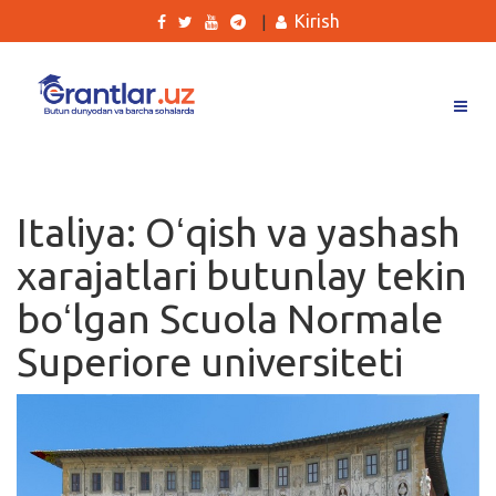
Kirish
|
Grantlar
Tanlovlar
Italiya: Oʻqish va yashash
Ishlar
xarajatlari butunlay tekin
Kurslar
boʻlgan Scuola Normale
Blog
Superiore universiteti
Yana
Qidirish