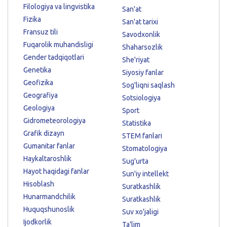
Filologiya va lingvistika
San'at
Fizika
San'at tarixi
Fransuz tili
Savodxonlik
Fuqarolik muhandisligi
Shaharsozlik
Gender tadqiqotlari
She'riyat
Genetika
Siyosiy fanlar
Geofizika
Sog'liqni saqlash
Geografiya
Sotsiologiya
Geologiya
Sport
Gidrometeorologiya
Statistika
Grafik dizayn
STEM fanlari
Gumanitar fanlar
Stomatologiya
Haykaltaroshlik
Sug'urta
Hayot haqidagi fanlar
Sun'iy intellekt
Hisoblash
Suratkashlik
Hunarmandchilik
Suratkashlik
Huquqshunoslik
Suv xo'jaligi
Ijodkorlik
Ta'lim