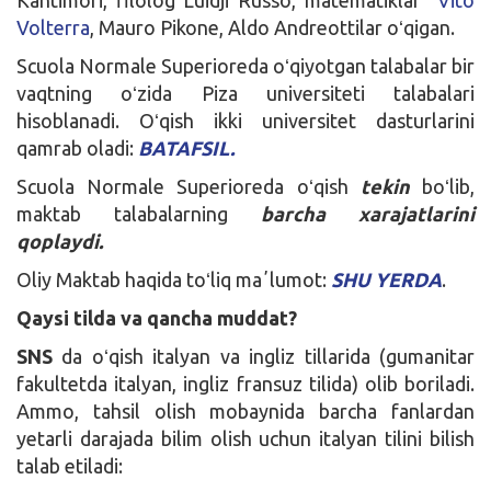
Volterra
, Mauro Pikone, Aldo Andreottilar oʻqigan.
Scuola Normale Superioreda oʻqiyotgan talabalar bir
vaqtning oʻzida Piza universiteti talabalari
hisoblanadi. Oʻqish ikki universitet dasturlarini
qamrab oladi:
BATAFSIL.
Scuola Normale Superioreda oʻqish
tekin
boʻlib,
maktab talabalarning
barcha xarajatlarini
qoplaydi.
Oliy Maktab haqida toʻliq maʼlumot:
SHU YERDA
.
Qaysi tilda va qancha muddat?
SNS
da oʻqish italyan va ingliz tillarida (gumanitar
fakultetda italyan, ingliz fransuz tilida) olib boriladi.
Ammo, tahsil olish mobaynida barcha fanlardan
yetarli darajada bilim olish uchun italyan tilini bilish
talab etiladi: