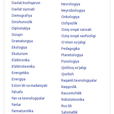
Davlat boshqaruvi
Nevrologiya
Davlat siyosati
Neyrobiologiya
Demografiya
Onkologiya
Dinshunoslik
Oshpazlik
Diplomatiya
Oziq-ovqat sanoati
Dizayn
Oziq-ovqat xavfsizligi
Dramaturgiya
Oʻrmon xoʻjaligi
Ekologiya
Pedagogika
Ekoturizm
Planetologiya
Elektronika
Psixologiya
Elektrotexnika
Qishloq xo'jaligi
Energetika
Qurilish
Energiya
Raqamli texnologiyalar
Eston tili va madaniyati
Raqqoslik
Falsafa
Rassomchilik
Fan va texnologiyalar
Robototexnika
Fanlar
Rus tili
Farmatsevtika
Salomatlik