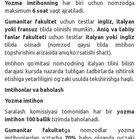
Yozma imtihonning
har biri uchun nomzodga
maksimum
6 soat
vaqt ajratiladi.
Gumanitar fakultet
uchun testlar
ingliz, italyan
yoki fransuz
tilida olinishi mumkin..
Aniq va tabiiy
fanlar fakulteti
uchun testlar
italyan yoki ingliz
tilida olinadi (nomzod qaysi tilda imtihon
topshirishini arizasida aniq koʻrsatishi shart).
Imtihon qoʻmitasi nomzodning italyan tilini bilish
darajasi kursda nazarda tutilgan tadbirlarda ishtirok
etishiga yetarliligini ogʻzaki usulda tekshirishga haqli.
Imtihonlar va baholash
Yozma imtihon
Saralash komissiyasi tomonidan har bir
yozma
imtihon 100 ballik
tizimda baholanadi.
Gumanitar fakultet
ga nomzodlar yozma
imtihonlardan oʻrtacha
70%
baho olganda ogʻzaki