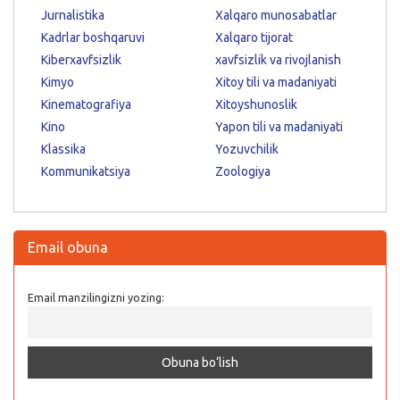
Jurnalistika
Xalqaro munosabatlar
Kadrlar boshqaruvi
Xalqaro tijorat
Kiberxavfsizlik
xavfsizlik va rivojlanish
Kimyo
Xitoy tili va madaniyati
Kinematografiya
Xitoyshunoslik
Kino
Yapon tili va madaniyati
Klassika
Yozuvchilik
Kommunikatsiya
Zoologiya
Email obuna
Email manzilingizni yozing: