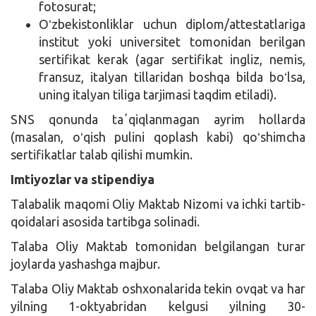
fotosurat;
Oʻzbekistonliklar uchun diplom/attestatlariga
institut yoki universitet tomonidan berilgan
sertifikat kerak (agar sertifikat ingliz, nemis,
fransuz, italyan tillaridan boshqa bilda boʻlsa,
uning italyan tiliga tarjimasi taqdim etiladi).
SNS qonunda taʼqiqlanmagan ayrim hollarda
(masalan, oʻqish pulini qoplash kabi) qoʻshimcha
sertifikatlar talab qilishi mumkin.
Imtiyozlar va stipendiya
Talabalik maqomi Oliy Maktab Nizomi va ichki tartib-
qoidalari asosida tartibga solinadi.
Talaba Oliy Maktab tomonidan belgilangan turar
joylarda yashashga majbur.
Talaba Oliy Maktab oshxonalarida tekin ovqat va har
yilning 1-oktyabridan kelgusi yilning 30-