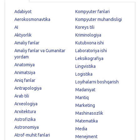
Adabiyot
Kompyuter fanlari
Aerokosmonavtika
Kompyuter muhandisligi
AI
Koreys tili
Aktyorlik
Kriminologiya
Amaliy fanlar
Kutubxona ishi
Amaliy fanlar va Gumanitar
Laboratoriya ishi
yordam
Leksikografiya
Anatomiya
Lingvistika
Animatsiya
Logistika
Aniq fanlar
Loyihalarni boshqarish
Antrapologiya
Madaniyat
Arab tili
Mantiq
Arxeologiya
Marketing
Arxitektura
Mashinasozlik
Astrofizika
Matematika
Astronomiya
Media
Atrof-muhit fanlari
Menejment