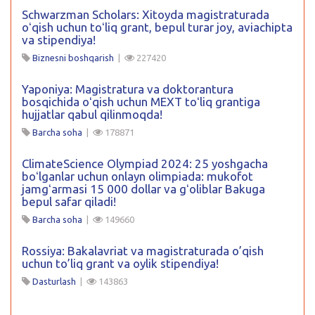
Schwarzman Scholars: Xitoyda magistraturada
oʻqish uchun toʻliq grant, bepul turar joy, aviachipta
va stipendiya!
Biznesni boshqarish
|
227420
Yaponiya: Magistratura va doktorantura
bosqichida oʻqish uchun MEXT toʻliq grantiga
hujjatlar qabul qilinmoqda!
Barcha soha
|
178871
ClimateScience Olympiad 2024: 25 yoshgacha
boʻlganlar uchun onlayn olimpiada: mukofot
jamgʻarmasi 15 000 dollar va gʻoliblar Bakuga
bepul safar qiladi!
Barcha soha
|
149660
Rossiya: Bakalavriat va magistraturada o’qish
uchun to’liq grant va oylik stipendiya!
Dasturlash
|
143863