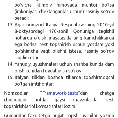
boʻyicha ijtimoiy himoyaga muhtoj boʻlsa
(imkoniyati cheklanganlar uchun) rasmiy soʻrov
beradi;
Agar nomzod Italiya Respublikasining 2010-yil
8-oktyabrdagi 170-sonli Qonuniga tegishli
hollarda oʻqish masalasida aniq kamchiliklarga
ega boʻlsa, test topshirish uchun yordam yoki
qoʻshimcha vaqt olishni istasa, rasmiy soʻrov
taqdim etadi;
Yahudiy uyushmalari uchun shanba kunida dam
olish kunidan foydalanish soʻrovi;
Italyan tilidan boshqa tillarda topshirmoqchi
boʻlgan imtihonlar;
Nomzodlar “
Framework-tests
”dan chetga
chiqmagan holda qaysi mavzularda test
topshirishlarini koʻrsatishlari lozim.
Gumanitar fakultetga hujjat topshiruvchilar yozma