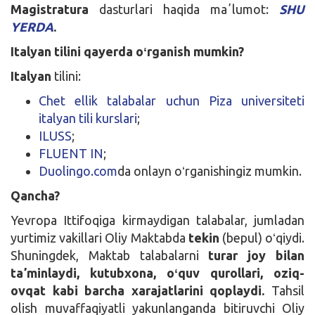
Magistratura
dasturlari haqida maʼlumot:
SHU
YERDA
.
Italyan tilini qayerda oʻrganish mumkin?
Italyan
tilini:
Chet ellik talabalar uchun Piza universiteti
italyan tili kurslari
;
ILUSS
;
FLUENT IN
;
Duolingo.com
da onlayn oʻrganishingiz mumkin.
Qancha?
Yevropa Ittifoqiga kirmaydigan talabalar, jumladan
yurtimiz vakillari Oliy Maktabda
tekin
(bepul) oʻqiydi.
Shuningdek, Maktab talabalarni
turar joy bilan
taʼminlaydi, kutubxona, oʻquv qurollari, oziq-
ovqat kabi barcha xarajatlarini qoplaydi.
Tahsil
olish muvaffaqiyatli yakunlanganda bitiruvchi Oliy