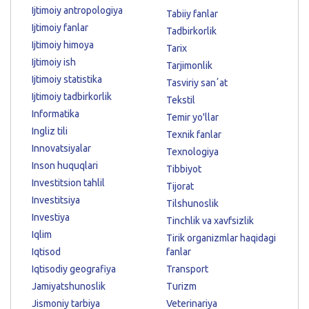
Ijtimoiy antropologiya
Tabiiy fanlar
Ijtimoiy fanlar
Tadbirkorlik
Ijtimoiy himoya
Tarix
Ijtimoiy ish
Tarjimonlik
Ijtimoiy statistika
Tasviriy sanʼat
Ijtimoiy tadbirkorlik
Tekstil
Informatika
Temir yo'llar
Ingliz tili
Texnik fanlar
Innovatsiyalar
Texnologiya
Inson huquqlari
Tibbiyot
Investitsion tahlil
Tijorat
Investitsiya
Tilshunoslik
Investiya
Tinchlik va xavfsizlik
Iqlim
Tirik organizmlar haqidagi
Iqtisod
fanlar
Iqtisodiy geografiya
Transport
Jamiyatshunoslik
Turizm
Jismoniy tarbiya
Veterinariya