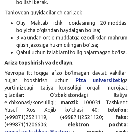
boʻlishi kerak.
Tanlovdan quyidagilar chiqariladi:
Oliy Maktab ichki qoidasining 20-moddasi
boʻyicha oʻqishdan haydalgan boʻlsa;
3 va undan ortiq muddatga ozodlikdan mahrum
qilish jazosiga hukm qilingan bo’lsa;
Qabul uchun talablarni toʻliq bajarmagan boʻlsa.
Ariza topshirish va dedlayn.
Yevropa Ittifoqiga aʼzo boʻlmagan davlat vakillari
hujjat topshirish uchun
Piza universiteti
ga
yurtimizdagi Italiya konsulligi orqali murojaat
qiladilar: Oʻzbekistondagi Italiya
elchixonasi/konsulligi;
manzil:
100031 Tashkent
Yusuf Xos Xojib koʻchasi 40;
telefon:
(+99871)2521119, (+99871)2521120;
faks:
(+99871)1206606;
elektron pochta:
consolare.tashkent@esteri.it
; rasmiy sayt: