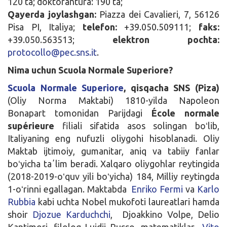
120 ta; doktorantura: 190 ta;
Qayerda joylashgan:
Piazza dei Cavalieri, 7, 56126
Pisa PI, Italiya;
telefon:
+39.050.509111;
faks:
+39.050.563513;
elektron pochta:
protocollo@pec.sns.it
.
Nima uchun Scuola Normale Superiore?
Scuola Normale Superiore
, qisqacha SNS (Piza)
(Oliy Norma Maktabi) 1810-yilda Napoleon
Bonapart tomonidan Parijdagi
École normale
supérieure
filiali sifatida asos solingan boʻlib,
Italiyaning eng nufuzli oliygohi hisoblanadi. Oliy
Maktab ijtimoiy, gumanitar, aniq va tabiiy fanlar
boʻyicha taʼlim beradi. Xalqaro oliygohlar reytingida
(2018-2019-oʻquv yili boʻyicha) 184, Milliy reytingda
1-oʻrinni egallagan. Maktabda
Enriko Fermi
va
Karlo
Rubbia
kabi uchta Nobel mukofoti laureatlari hamda
shoir
Djozue Karduchchi
, Djoakkino Volpe, Delio
Kantimori, filolog Luidji Russo, matematiklar
Vito