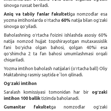
sinovga ruxsat beriladi.
Aniq va tabiiy fanlar fakulteti
ga nomzodlar esa
yozma imtihonlarda oʻrtacha
60%
natija bilan ogʻzaki
sinovga qoʻyiladi.
Baholashning oʻrtacha foizini ishlashda asosiy 60%
natija nomzod hujjat topshirayotgan mutaxassislik
fani boʻyicha olgan bahosi, qolgan 40%i esa
qoʻshimcha 2 ta fan bahosi umumlashmasi orqali
chiqariladi.
Yozma imtihon baholash natijalari (oʻrtacha ball) Oliy
Maktabning rasmiy saytida eʼlon qilinadi.
Ogʻzaki imtihon
Saralash komissiyasi tomonidan har bir
ogʻzaki
imtihon 100 ballik
tizimda baholanadi.
Gumanitar fakultet
ga nomzodlar ogʻzaki