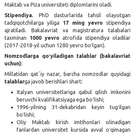
Maktab va Piza universiteti diplomlarini oladi.
Stipendiya.
PhD dasturlarida tahsil olayotgan
tadqiqotchilarga yiliga
17 ming yevro
stipendiya
ajratiladi. Bakalavriat va magistratura talabalari
taxminan
1000 yevro
atrofida stipendiya oladilar
(2017-2018-yil uchun 1280 yevro boʻlgan).
Nomzodlarga qoʻyiladigan talablar (bakalavriat
uchun):
Millatidan qatʼiy nazar, barcha nomzodlar quyidagi
talablar
ga javob berishlari shart:
Italyan universitetlariga qabul qilish imkonini
beruvchi kvalifikatsiyaga ega boʻlishi;
1996-yilning 31-dekabridan keyin tugʻilgan
boʻlishi;
Oliy Maktab kirish imtihonlari olinadigan
fanlardan universitet kursida avval oʻqimagan