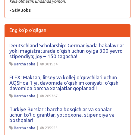
kela olmaslik undanda yomon.
- Stiv Jobs
Eng ko'p o'qilgan
Deutschland Scholarship: Germaniyada bakalavriat
yoki magistraturada oʻqish uchun oyiga 300 yevro
stipendiya; joy – 150 tagacha!
Barcha soha
|
301934
FLEX: Maktab, litsey va kollej oʻquvchilari uchun
AQSHda 1 yil davomida oʻqish imkoniyati; oʻqish
davomida barcha xarajatlar qoplanadi!
Barcha soha
|
269367
Turkiye Burslari: barcha bosqichlar va sohalar
uchun to’liq grantlar, yotoqxona, stipendiya va
boshqalar!
Barcha soha
|
235955