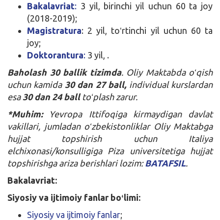
Bakalavriat
:
3 yil, birinchi yil uchun 60 ta joy
(2018-2019);
Magistratura
: 2 yil, toʻrtinchi yil uchun 60 ta
joy;
Doktorantura
:
3 yil, .
Baholash 30 ballik tizimda
. Oliy Maktabda oʻqish
uchun kamida
30 dan 27 ball,
individual kurslardan
esa
30 dan 24 ball
toʻplash zarur.
*Muhim:
Yevropa Ittifoqiga kirmaydigan davlat
vakillari, jumladan oʻzbekistonliklar Oliy Maktabga
hujjat topshirish uchun Italiya
elchixonasi/konsulligiga Piza universitetiga hujjat
topshirishga ariza berishlari lozim:
BATAFSIL
.
Bakalavriat:
Siyosiy va ijtimoiy fanlar boʻlimi:
Siyosiy va ijtimoiy fanlar
;