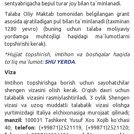
sentyabrigacha bepul turar joy bilan taʼminlanadi.
Talaba Oliy Maktab tomonidan belgilangan grant
asosida ajratiladigan pul bilan taʼminlanadi (taxminan
1280 yevro) (buning uchun talaba moliyaviy
yordamga muhtojligi haqidagi maʼlumotlarni
topshirishi kerak).
*Hujjat topshirish, imtihon va boshqalar haqida
toʻliq maʼlumot:
SHU YERDA
.
Viza
Imtihon topshirishga borish uchun sayohatchilar
shengen vizasini olish kerak. Oʻqish davri uchun
talabalik vizasini rasmiylashtiriladi. 3 oylik Shengen
vizasi va uzoq muddatli talabalik vizasi olishga
yurtimizdagi Italiya elchixonasiga murojaat qilinadi;
manzil:
100031 Tashkent Yusuf Xos Xojib koʻchasi
40;
telefon:
(+99871)2521119, (+99871)2521120;