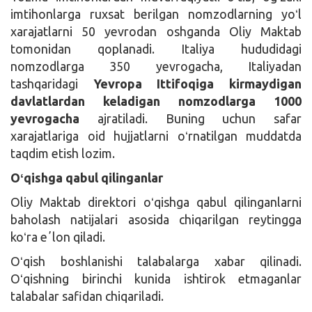
imtihonlarga ruxsat berilgan nomzodlarning yoʻl
xarajatlarni 50 yevrodan oshganda Oliy Maktab
tomonidan qoplanadi. Italiya hududidagi
nomzodlarga 350 yevrogacha, Italiyadan
tashqaridagi
Yevropa Ittifoqiga kirmaydigan
davlatlardan keladigan nomzodlarga 1000
yevrogacha
ajratiladi. Buning uchun safar
xarajatlariga oid hujjatlarni oʻrnatilgan muddatda
taqdim etish lozim.
Oʻqishga qabul qilinganlar
Oliy Maktab direktori oʻqishga qabul qilinganlarni
baholash natijalari asosida chiqarilgan reytingga
koʻra eʼlon qiladi.
Oʻqish boshlanishi talabalarga xabar qilinadi.
Oʻqishning birinchi kunida ishtirok etmaganlar
talabalar safidan chiqariladi.