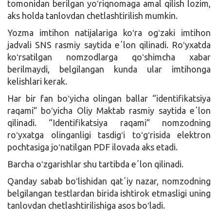
tomonidan berilgan yoʻriqnomaga amal qilish lozim,
aks holda tanlovdan chetlashtirilish mumkin.
Yozma imtihon natijalariga koʻra ogʻzaki imtihon
jadvali SNS rasmiy saytida eʼlon qilinadi. Roʻyxatda
koʻrsatilgan nomzodlarga qoʻshimcha xabar
berilmaydi, belgilangan kunda ular imtihonga
kelishlari kerak.
Har bir fan boʻyicha olingan ballar “identifikatsiya
raqami” boʻyicha Oliy Maktab rasmiy saytida eʼlon
qilinadi. “Identifikatsiya raqami” nomzodning
roʻyxatga olinganligi tasdigʻi toʻgʻrisida elektron
pochtasiga joʻnatilgan PDF ilovada aks etadi.
Barcha oʻzgarishlar shu tartibda eʼlon qilinadi.
Qanday sabab boʻlishidan qatʼiy nazar, nomzodning
belgilangan testlardan birida ishtirok etmasligi uning
tanlovdan chetlashtirilishiga asos boʻladi.