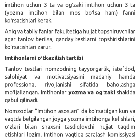
imtihon uchun 3 ta va ogʻzaki imtihon uchun 3 ta
(yozma imtihon bilan mos boʻlsa ham) fanni
koʻrsatishlari kerak.
Aniq va tabiiy fanlar fakultetiga hujjat topshiruvchilar
agar tanlov berilsa, qanday testlarni topshirishlarini
koʻrsatishlari zarur.
Imtihonlarni oʻtkazilish tartibi
Tanlov testlari nomzodning tayyorgarlik, isteʼdod,
salohiyat va motivatsiyasini madaniy hamda
professional rivojlanishi sifatida baholashga
moʻljallangan. Imtihonlar
yozma va ogʻzaki
shaklda
qabul qilinadi.
Nomzodlar “Imtihon asoslari” da koʻrsatilgan kun va
vaqtda belgilangan joyga yozma imtihonga kelishlari,
oʻzlari bilan shaxsni tasdiqlovchi hujjat taqdim
etishlari lozim. Imtihon vaqtida saralash komissiyasi