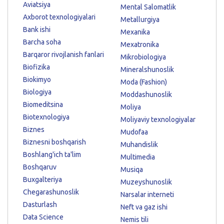
Aviatsiya
Mental Salomatlik
Axborot texnologiyalari
Metallurgiya
Bank ishi
Mexanika
Barcha soha
Mexatronika
Barqaror rivojlanish fanlari
Mikrobiologiya
Biofizika
Mineralshunoslik
Biokimyo
Moda (Fashion)
Biologiya
Moddashunoslik
Biomeditsina
Moliya
Biotexnologiya
Moliyaviy texnologiyalar
Biznes
Mudofaa
Biznesni boshqarish
Muhandislik
Boshlang'ich ta'lim
Multimedia
Boshqaruv
Musiqa
Buxgalteriya
Muzeyshunoslik
Chegarashunoslik
Narsalar interneti
Dasturlash
Neft va gaz ishi
Data Science
Nemis tili