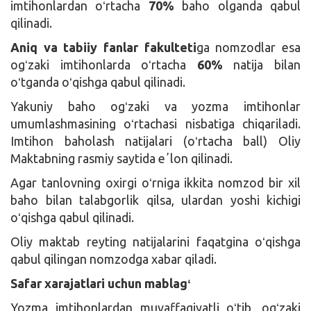
imtihonlardan oʻrtacha
70%
baho olganda qabul
qilinadi.
Aniq va tabiiy fanlar fakulteti
ga nomzodlar esa
ogʻzaki imtihonlarda oʻrtacha
60%
natija bilan
oʻtganda oʻqishga qabul qilinadi.
Yakuniy baho ogʻzaki va yozma imtihonlar
umumlashmasining oʻrtachasi nisbatiga chiqariladi.
Imtihon baholash natijalari (oʻrtacha ball) Oliy
Maktabning rasmiy saytida eʼlon qilinadi.
Agar tanlovning oxirgi oʻrniga ikkita nomzod bir xil
baho bilan talabgorlik qilsa, ulardan yoshi kichigi
oʻqishga qabul qilinadi.
Oliy maktab reyting natijalarini faqatgina oʻqishga
qabul qilingan nomzodga xabar qiladi.
Safar xarajatlari uchun mablagʻ
Yozma imtihonlardan muvaffaqiyatli oʻtib, ogʻzaki