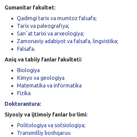
Gumanitar fakultet:
Qadimgi tarix va mumtoz falsafa
;
Tarix va paleografiya
;
Sanʼat tarixi va arxeologiya;
Zamonaviy adabiyot va falsafa, lingvistika
;
Falsafa
.
Aniq va tabiiy fanlar fakulteti:
Biologiya
Kimyo va geologiya
Matematika va informatika
Fizika
Doktorantura
:
Siyosiy va ijtimoiy fanlar boʻlimi:
Politologiya va sotsiologiya
;
Transmilliy boshqaruv
.