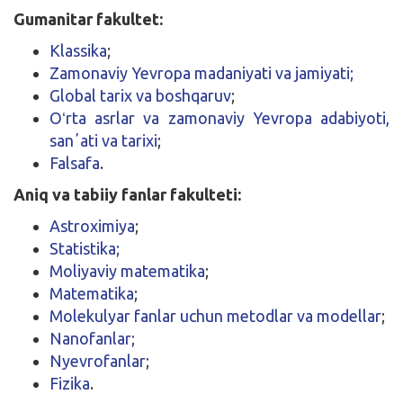
Gumanitar fakultet:
Klassika
;
Zamonaviy Yevropa madaniyati va jamiyati;
Global tarix va boshqaruv
;
Oʻrta asrlar va zamonaviy Yevropa adabiyoti,
sanʼati va tarixi
;
Falsafa
.
Aniq va tabiiy fanlar fakulteti:
Astroximiya
;
Statistika;
Moliyaviy matematika
;
Matematika
;
Molekulyar fanlar uchun metodlar va modellar
;
Nanofanlar;
Nyevrofanlar
;
Fizika
.