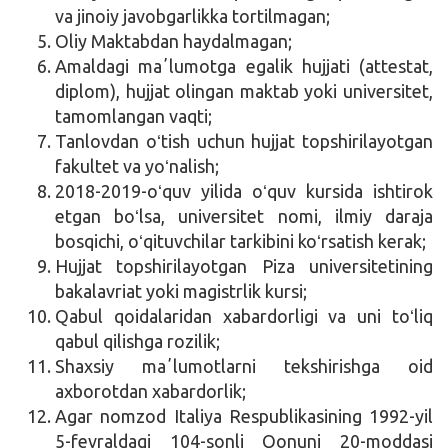
va jinoiy javobgarlikka tortilmagan;
Oliy Maktabdan haydalmagan;
Amaldagi maʼlumotga egalik hujjati (attestat,
diplom), hujjat olingan maktab yoki universitet,
tamomlangan vaqti;
Tanlovdan oʻtish uchun hujjat topshirilayotgan
fakultet va yoʻnalish;
2018-2019-oʻquv yilida oʻquv kursida ishtirok
etgan boʻlsa, universitet nomi, ilmiy daraja
bosqichi, oʻqituvchilar tarkibini koʻrsatish kerak;
Hujjat topshirilayotgan Piza universitetining
bakalavriat yoki magistrlik kursi;
Qabul qoidalaridan xabardorligi va uni toʻliq
qabul qilishga rozilik;
Shaxsiy maʼlumotlarni tekshirishga oid
axborotdan xabardorlik;
Agar nomzod Italiya Respublikasining 1992-yil
5-fevraldagi 104-sonli Qonuni 20-moddasi