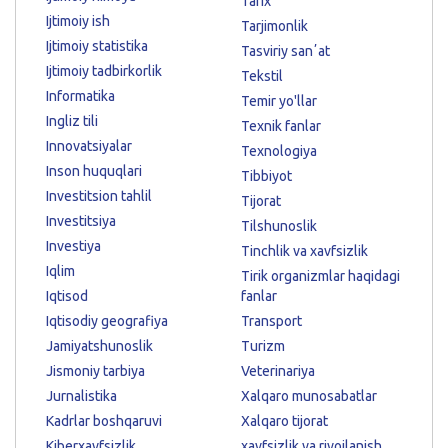
Tarix
Ijtimoiy ish
Tarjimonlik
Ijtimoiy statistika
Tasviriy sanʼat
Ijtimoiy tadbirkorlik
Tekstil
Informatika
Temir yo'llar
Ingliz tili
Texnik fanlar
Innovatsiyalar
Texnologiya
Inson huquqlari
Tibbiyot
Investitsion tahlil
Tijorat
Investitsiya
Tilshunoslik
Investiya
Tinchlik va xavfsizlik
Iqlim
Tirik organizmlar haqidagi
Iqtisod
fanlar
Iqtisodiy geografiya
Transport
Jamiyatshunoslik
Turizm
Jismoniy tarbiya
Veterinariya
Jurnalistika
Xalqaro munosabatlar
Kadrlar boshqaruvi
Xalqaro tijorat
Kiberxavfsizlik
xavfsizlik va rivojlanish