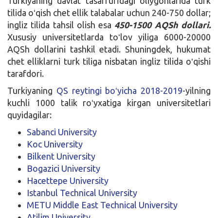
Turkiyaning davlat tasarrufidagi oliygohlarida turk
tilida oʻqish chet ellik talabalar uchun 240-750 dollar;
ingliz tilida tahsil olish esa
450-1500 AQSh dollari.
Xususiy universitetlarda toʻlov yiliga 6000-20000
AQSh dollarini tashkil etadi. Shuningdek, hukumat
chet elliklarni turk tiliga nisbatan ingliz tilida oʻqishi
tarafdori.
Turkiyaning
QS reytingi boʻyicha 2018-2019
-yilning
kuchli 1000 talik roʻyxatiga kirgan universitetlari
quyidagilar:
Sabanci University
Koc University
Bilkent University
Bogazici University
Hacettepe University
Istanbul Technical University
METU Middle East Technical University
Atilim University