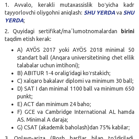
1. Avvalo, kerakli mutaxassislik boʻyicha kadr
tayyorlovchi oliygohni aniqlash:
SHU YERDA
va
SHU
YERDA
;
2. Quyidagi sertifikat/maʼlumotnomalardan
birini
taqdim etish kerak:
A) AYÖS 2017 yoki AYÖS 2018 minimal 50
standart ball (Anqara universitetining chet ellik
talabalar uchun imtihoni);
B) ABITUR 1-4 oraligʻidagi koʻrstakich;
C) xalqaro bakalavr diplomi va minimum 30 ball;
D) SAT I dan minimal 1100 ball va minimum 650
punkt;
E) ACT dan minimum 24 baho;
F) GCE va Cambridge International AL hamda
AS. Minimal A daraja;
G) CSAT (akademik baholash)dan 75% kabilar;
3. Onlayn-ariza (Bosh harflar bilan toʻldiriladi,