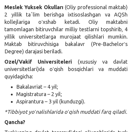
Meslek Yuksek Okulları
(Oliy professional maktab)
2 yillik taʼlim berishga ixtisoslashgan va AQSh
kollejlariga oʻxshab ketadi. Oliy maktabni
tamomlagan bitiruvchilar milliy testlarni topshirib, 4
yillik universitetlarga murojaat qilishlari mumkin.
Maktab bitiruvchisiga bakalavr (Pre-Bachelorʻs
Degree) darajasi beriladi.
Ozel/Vakif Universiteleri
(xususiy va davlat
universitetlari)da oʻqish bosqichlari va muddati
quyidagicha:
Bakalavriat – 4 yil;
Magistratura – 2 yil;
Aspirantura – 3 yil (kunduzgi).
*Tibbiyot yoʻnalishlarida oʻqish muddati farq qiladi.
Qancha?