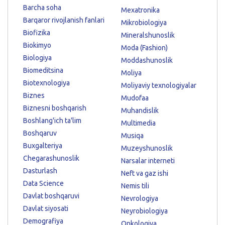
Barcha soha
Mexatronika
Barqaror rivojlanish fanlari
Mikrobiologiya
Biofizika
Mineralshunoslik
Biokimyo
Moda (Fashion)
Biologiya
Moddashunoslik
Biomeditsina
Moliya
Biotexnologiya
Moliyaviy texnologiyalar
Biznes
Mudofaa
Biznesni boshqarish
Muhandislik
Boshlang'ich ta'lim
Multimedia
Boshqaruv
Musiqa
Buxgalteriya
Muzeyshunoslik
Chegarashunoslik
Narsalar interneti
Dasturlash
Neft va gaz ishi
Data Science
Nemis tili
Davlat boshqaruvi
Nevrologiya
Davlat siyosati
Neyrobiologiya
Demografiya
Onkologiya