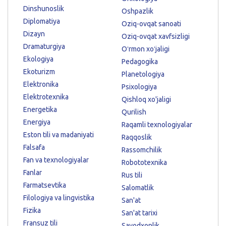
Dinshunoslik
Oshpazlik
Diplomatiya
Oziq-ovqat sanoati
Dizayn
Oziq-ovqat xavfsizligi
Dramaturgiya
Oʻrmon xoʻjaligi
Ekologiya
Pedagogika
Ekoturizm
Planetologiya
Elektronika
Psixologiya
Elektrotexnika
Qishloq xo'jaligi
Energetika
Qurilish
Energiya
Raqamli texnologiyalar
Eston tili va madaniyati
Raqqoslik
Falsafa
Rassomchilik
Fan va texnologiyalar
Robototexnika
Fanlar
Rus tili
Farmatsevtika
Salomatlik
Filologiya va lingvistika
San'at
Fizika
San'at tarixi
Fransuz tili
Savodxonlik