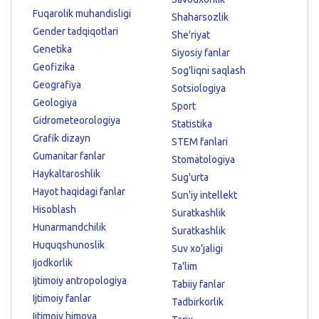
Fuqarolik muhandisligi
Shaharsozlik
Gender tadqiqotlari
She'riyat
Genetika
Siyosiy fanlar
Geofizika
Sog'liqni saqlash
Geografiya
Sotsiologiya
Geologiya
Sport
Gidrometeorologiya
Statistika
Grafik dizayn
STEM fanlari
Gumanitar fanlar
Stomatologiya
Haykaltaroshlik
Sug'urta
Hayot haqidagi fanlar
Sun'iy intellekt
Hisoblash
Suratkashlik
Hunarmandchilik
Suratkashlik
Huquqshunoslik
Suv xo'jaligi
Ijodkorlik
Ta'lim
Ijtimoiy antropologiya
Tabiiy fanlar
Ijtimoiy fanlar
Tadbirkorlik
Ijtimoiy himoya