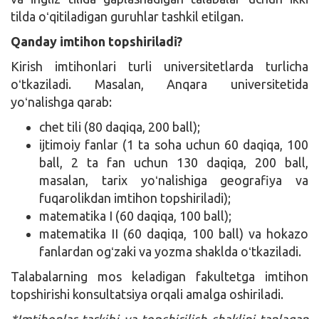
tilda oʻqitiladigan guruhlar tashkil etilgan.
Qanday imtihon topshiriladi?
Kirish imtihonlari turli universitetlarda turlicha
oʻtkaziladi. Masalan, Anqara universitetida
yoʻnalishga qarab:
chet tili (80 daqiqa, 200 ball);
ijtimoiy fanlar (1 ta soha uchun 60 daqiqa, 100
ball, 2 ta fan uchun 130 daqiqa, 200 ball,
masalan, tarix yoʻnalishiga geografiya va
fuqarolikdan imtihon topshiriladi);
matematika I (60 daqiqa, 100 ball);
matematika II (60 daqiqa, 100 ball) va hokazo
fanlardan ogʻzaki va yozma shaklda oʻtkaziladi.
Talabalarning mos keladigan fakultetga imtihon
topshirishi konsultatsiya orqali amalga oshiriladi.
*Imtihonlar tarkibi va topshirilish shaklini tanlagan