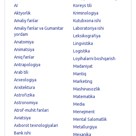
AI
Koreys tili
Aktyorlik
Kriminologiya
Amaliy fanlar
Kutubxona ishi
Amaliy fanlar va Gumanitar
Laboratoriya ishi
yordam
Leksikografiya
Anatomiya
Lingvistika
Animatsiya
Logistika
Aniq fanlar
Loyihalarni boshqarish
Antrapologiya
Madaniyat
Arab tili
Mantiq
Arxeologiya
Marketing
Arxitektura
Mashinasozlik
Astrofizika
Matematika
Astronomiya
Media
Atrof-muhit fanlari
Menejment
Aviatsiya
Mental Salomatlik
Axborot texnologiyalari
Metallurgiya
Bank ishi
Mexanika