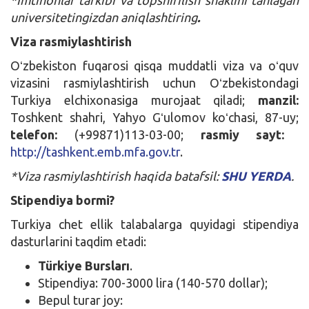
universitetingizdan aniqlashtiring
.
Viza rasmiylashtirish
Oʻzbekiston fuqarosi qisqa muddatli viza va oʻquv
vizasini rasmiylashtirish uchun Oʻzbekistondagi
Turkiya elchixonasiga murojaat qiladi;
manzil:
Toshkent shahri, Yahyo Gʻulomov koʻchasi, 87-uy;
telefon:
(+99871)113-03-00;
rasmiy sayt:
http://tashkent.emb.mfa.gov.tr
.
*Viza rasmiylashtirish haqida batafsil:
SHU YERDA
.
Stipendiya bormi?
Turkiya chet ellik talabalarga quyidagi stipendiya
dasturlarini taqdim etadi:
Türkiye Bursları
.
Stipendiya: 700-3000 lira (140-570 dollar);
Bepul turar joy: