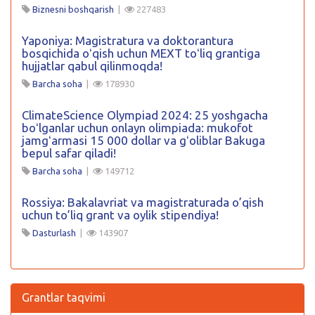
Biznesni boshqarish
|
227483
Yaponiya: Magistratura va doktorantura
bosqichida oʻqish uchun MEXT toʻliq grantiga
hujjatlar qabul qilinmoqda!
Barcha soha
|
178930
ClimateScience Olympiad 2024: 25 yoshgacha
boʻlganlar uchun onlayn olimpiada: mukofot
jamgʻarmasi 15 000 dollar va gʻoliblar Bakuga
bepul safar qiladi!
Barcha soha
|
149712
Rossiya: Bakalavriat va magistraturada o’qish
uchun to’liq grant va oylik stipendiya!
Dasturlash
|
143907
Grantlar taqvimi