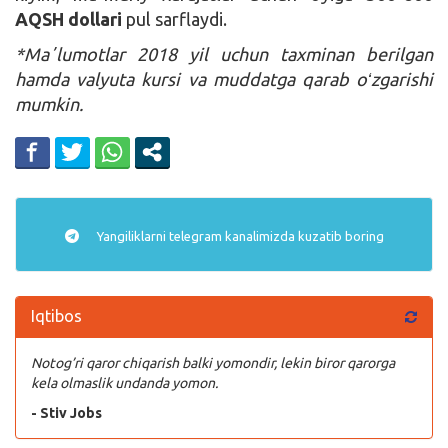
AQSH dollari
pul sarflaydi.
*Maʼlumotlar 2018 yil uchun taxminan berilgan
hamda valyuta kursi va muddatga qarab oʻzgarishi
mumkin.
Yangiliklarni
telegram
kanalimizda kuzatib boring
Iqtibos
Notog’ri qaror chiqarish balki yomondir, lekin biror qarorga
kela olmaslik undanda yomon.
- Stiv Jobs