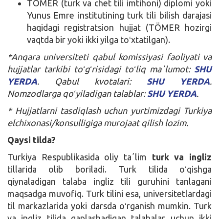
TÖMER (turk va chet tili imtihoni) diplomi yoki
Yunus Emre institutining turk tili bilish darajasi
haqidagi registratsion hujjat (TÖMER hozirgi
vaqtda bir yoki ikki yilga toʻxtatilgan).
*Anqara universiteti qabul komissiyasi faoliyati va
hujjatlar tarkibi toʻgʻrisidagi toʻliq maʼlumot:
SHU
YERDA
.
Qabul kvotalari:
SHU YERDA
.
Nomzodlarga qoʻyiladigan talablar:
SHU YERDA
.
* Hujjatlarni tasdiqlash uchun yurtimizdagi Turkiya
elchixonasi/konsulligiga murojaat qilish lozim.
Qaysi tilda?
Turkiya Respublikasida oliy taʼlim
turk va ingliz
tillarida olib boriladi. Turk tilida oʻqishga
qiynaladigan talaba ingliz tili guruhini tanlagani
maqsadga muvofiq. Turk tilini esa, universitetlardagi
til markazlarida yoki darsda oʻrganish mumkin. Turk
va ingliz tilida gaplashadigan talabalar uchun ikki