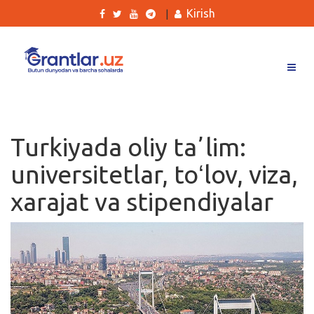
Kirish
|
Grantlar
Tanlovlar
Turkiyada oliy taʼlim:
Ishlar
universitetlar, toʻlov, viza,
Kurslar
xarajat va stipendiyalar
Blog
Yana
Qidirish