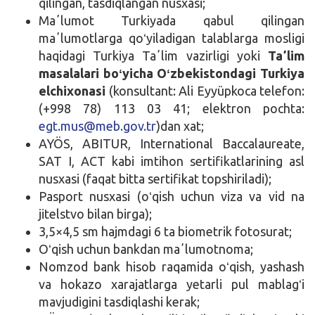
qilingan, tasdiqlangan nusxasi;
Maʼlumot Turkiyada qabul qilingan
maʼlumotlarga qoʻyiladigan talablarga mosligi
haqidagi Turkiya Taʼlim vazirligi yoki
Taʼlim
masalalari boʻyicha Oʻzbekistondagi Turkiya
elchixonasi
(konsultant: Ali Eyyüpkoca telefon:
(+998 78) 113 03 41; elektron pochta:
egt.mus@meb.gov.tr
)dan xat;
AYÖS, ABITUR, International Baccalaureate,
SAT I, ACT kabi imtihon sertifikatlarining asl
nusxasi (faqat bitta sertifikat topshiriladi);
Pasport nusxasi (oʻqish uchun viza va vid na
jitelstvo bilan birga);
3,5×4,5 sm hajmdagi 6 ta biometrik fotosurat;
Oʻqish uchun bankdan maʼlumotnoma;
Nomzod bank hisob raqamida oʻqish, yashash
va hokazo xarajatlarga yetarli pul mablagʻi
mavjudigini tasdiqlashi kerak;