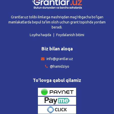
Grantlar.uz tolibi ilmlarga mashriqdan mag’ribgacha bo’lgan
mamlakatlarda bepul ta’lim olish uchun grant topishda yordam
beradi.
Loyiha haqida
Foydalanish bitimi
Biz bilan aloqa
info@grantlar.uz
@hamidziyo
To'lovga qabul qilamiz