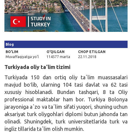
Kirish
Blog
BO'LIM
O'QILGAN
CHOP ETILGAN
Muvaffaqiyatga yo'l
114577 marta
22.11.2018
Turkiyada oliy taʼlim tizimi
Turkiyada 150 dan ortiq oliy taʼlim muassasalari
mavjud boʻlib, ularning 104 tasi davlat va 62 tasi
xususiy hisoblanadi. Bundan tashqari, 8 ta Oliy
professional maktablar ham bor. Turkiya Bolonya
jarayoniga aʼzo va taʼlim sifati yuqori, shuning uchun
aksariyat turk oliygohlari diplomi butun jahonda tan
olinadi. Shuningdek, turk universitetlarida turk va
ingliz tillarida taʼlim olish mumkin.