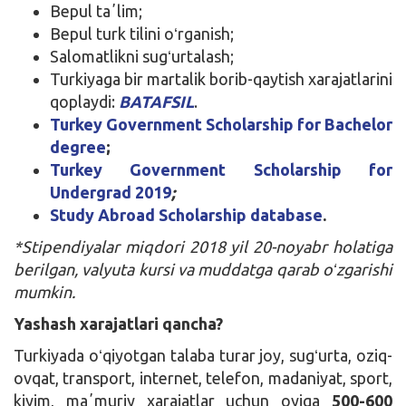
Bepul taʼlim;
Bepul turk tilini oʻrganish;
Salomatlikni sugʻurtalash;
Turkiyaga bir martalik borib-qaytish xarajatlarini
qoplaydi:
BATAFSIL
.
Turkey Government Scholarship for Bachelor
degree
;
Turkey Government Scholarship for
Undergrad 2019
;
Study Abroad Scholarship database
.
*Stipendiyalar miqdori 2018 yil 20-noyabr holatiga
berilgan, valyuta kursi va muddatga qarab oʻzgarishi
mumkin.
Yashash xarajatlari qancha?
Turkiyada oʻqiyotgan talaba turar joy, sugʻurta, oziq-
ovqat, transport, internet, telefon, madaniyat, sport,
kiyim, maʼmuriy xarajatlar uchun oyiga
500-600