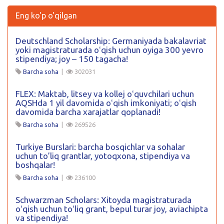
Eng ko'p o'qilgan
Deutschland Scholarship: Germaniyada bakalavriat
yoki magistraturada oʻqish uchun oyiga 300 yevro
stipendiya; joy – 150 tagacha!
Barcha soha
|
302031
FLEX: Maktab, litsey va kollej oʻquvchilari uchun
AQSHda 1 yil davomida oʻqish imkoniyati; oʻqish
davomida barcha xarajatlar qoplanadi!
Barcha soha
|
269526
Turkiye Burslari: barcha bosqichlar va sohalar
uchun to’liq grantlar, yotoqxona, stipendiya va
boshqalar!
Barcha soha
|
236100
Schwarzman Scholars: Xitoyda magistraturada
oʻqish uchun toʻliq grant, bepul turar joy, aviachipta
va stipendiya!