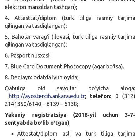
elektron manzildan tashqari);
4. Attesttat/diplom (turk tiliga rasmiy tarjima
qilingan va tasdiqlangan);
5. Baholar varagʻi (ilovasi, turk tiliga rasmiy tarjima
qilingan va tasdiqlangan);
6. Pasport nusxasi;
7. Blue Card Document Photocopy (agar boʻlsa).
8. Dedlayn: odatda iyun oyida;
Qabulga oid savollar boʻyicha aloqa:
http://ayostercih.ankara.edu.tr
;
telefon:
0 (312)
2141350/6140 – 6139 – 6138;
Yakuniy registratsiya (2018-yil uchun 3-7-
sentyabda boʻlib oʻtgan)
Attestat/diplom asli va turk tiliga tarjima