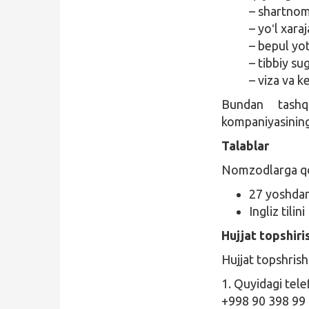
– shartnoma
– yoʻl xaraj
– bepul yo
– tibbiy su
– viza va ke
Bundan tashq
kompaniyasining 
Talablar
Nomzodlarga qoʻ
27 yoshdan
Ingliz tilin
Hujjat topshiri
Hujjat topshrish
1. Quyidagi tele
+998 90 398 99