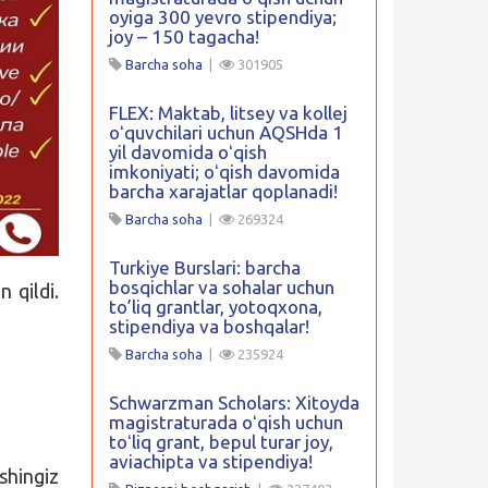
oyiga 300 yevro stipendiya;
joy – 150 tagacha!
Barcha soha
|
301905
FLEX: Maktab, litsey va kollej
oʻquvchilari uchun AQSHda 1
yil davomida oʻqish
imkoniyati; oʻqish davomida
barcha xarajatlar qoplanadi!
Barcha soha
|
269324
Turkiye Burslari: barcha
bosqichlar va sohalar uchun
 qildi.
to’liq grantlar, yotoqxona,
stipendiya va boshqalar!
Barcha soha
|
235924
Schwarzman Scholars: Xitoyda
magistraturada oʻqish uchun
toʻliq grant, bepul turar joy,
aviachipta va stipendiya!
shingiz