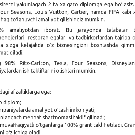
itetni yakunlagach 2 ta xalqaro diplomga ega boʻlasiz.
our Seasons, Louis Vuitton, Cartier, hamda FIFA kabi 
haq toʻlanuvchi amaliyot qilishingiz mumkin.
% amaliyotdan iborat. Bu jarayonda talabalar taj
jerlari, restoran egalari va tadbirkorlardan tajriba ol
 sizga kelajakda oʻz biznesingizni boshlashda qimm
mat qiladi.
ing 98% Ritz-Carlton, Tesla, Four Seasons, Disneyla
alardan ish takliflarini olishlari mumkin.
dagi afzalliklarga ega:
o diplom;
mpaniyalarda amaliyot oʻtash imkoniyati;
unlangach mehnat shartnomasi taklif qilinadi;
muvaffaqiyatli oʻtganlarga 100% grant taklif etiladi. Gra
ni oʻz ichiga oladi: