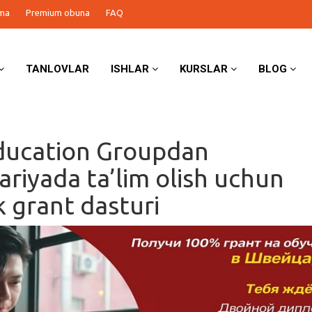
ma
Premium obuna
FAQ
TANLOVLAR
ISHLAR
KURSLAR
BLOG
ducation Groupdan
ariyada ta’lim olish uchun
k grant dasturi