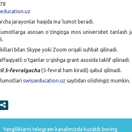
 78
seducation.uz
archa jarayonlar haqida maʼlumot beradi.
lumotlarga asosan oʻzingizga mos universitet tanlash j
i.
akillari bilan Skype yoki Zoom orqali suhbat qilinadi.
aqiyatli oʻtganlar oʻqishga grant asosida taklif qilinadi.
il 5-fevralgacha
(5-fevral ham kiradi) qabul qilinadi.
lumotlari
swisseducation.uz
saytidan olishingiz mumkin.
Yangiliklarni
telegram
kanalimizda kuzatib boring