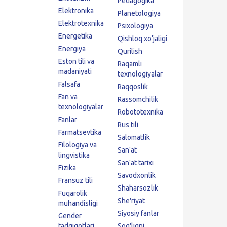
Pedagogika
Elektronika
Planetologiya
Elektrotexnika
Psixologiya
Energetika
Qishloq xo'jaligi
Energiya
Qurilish
Eston tili va
Raqamli
madaniyati
texnologiyalar
Falsafa
Raqqoslik
Fan va
Rassomchilik
texnologiyalar
Robototexnika
Fanlar
Rus tili
Farmatsevtika
Salomatlik
Filologiya va
San'at
lingvistika
San'at tarixi
Fizika
Savodxonlik
Fransuz tili
Shaharsozlik
Fuqarolik
She'riyat
muhandisligi
Siyosiy fanlar
Gender
tadqiqotlari
Sog'liqni