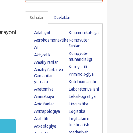
Sohalar
Davlatlar
arayoni
Adabiyot
Kommunikatsiya
Aerokosmonavtika
Kompyuter
fanlari
AI
Kompyuter
Aktyorlik
muhandisligi
Amaliy fanlar
Koreys tili
Amaliy fanlar va
Kriminologiya
Gumanitar
yordam
Kutubxona ishi
Anatomiya
Laboratoriya ishi
Animatsiya
Leksikografiya
Aniq fanlar
Lingvistika
Antrapologiya
Logistika
Arab tili
Loyihalarni
boshqarish
Arxeologiya
Madaniyat