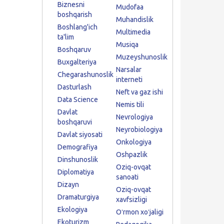
Biznesni
Mudofaa
boshqarish
Muhandislik
Boshlang'ich
Multimedia
ta'lim
Musiqa
Boshqaruv
Muzeyshunoslik
Buxgalteriya
Narsalar
Chegarashunoslik
interneti
Dasturlash
Neft va gaz ishi
Data Science
Nemis tili
Davlat
Nevrologiya
boshqaruvi
Neyrobiologiya
Davlat siyosati
Onkologiya
Demografiya
Oshpazlik
Dinshunoslik
Oziq-ovqat
Diplomatiya
sanoati
Dizayn
Oziq-ovqat
Dramaturgiya
xavfsizligi
Ekologiya
Oʻrmon xoʻjaligi
Ekoturizm