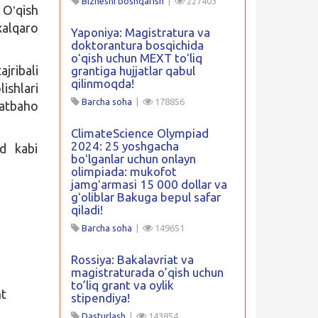
Biznesni boshqarish
|
227403
 Oʻqish
xalqaro
Yaponiya: Magistratura va
doktorantura bosqichida
oʻqish uchun MEXT toʻliq
ribali
grantiga hujjatlar qabul
qilinmoqda!
ishlari
Barcha soha
|
178856
atbaho
ClimateScience Olympiad
2024: 25 yoshgacha
nd kabi
boʻlganlar uchun onlayn
olimpiada: mukofot
jamgʻarmasi 15 000 dollar va
gʻoliblar Bakuga bepul safar
qiladi!
Barcha soha
|
149651
Rossiya: Bakalavriat va
magistraturada o’qish uchun
to’liq grant va oylik
nt
stipendiya!
Dasturlash
|
143854