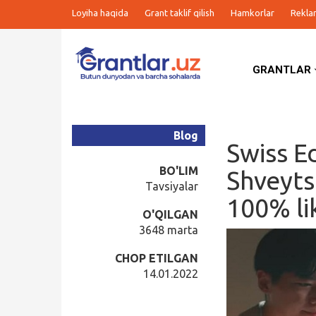
Loyiha haqida
Grant taklif qilish
Hamkorlar
Rekla
GRANTLAR
Grantlar
Tanlovlar
Blog
Swiss E
Ishlar
BO'LIM
Shveyts
Tavsiyalar
100% li
Kurslar
O'QILGAN
3648 marta
Blog
CHOP ETILGAN
14.01.2022
Yana