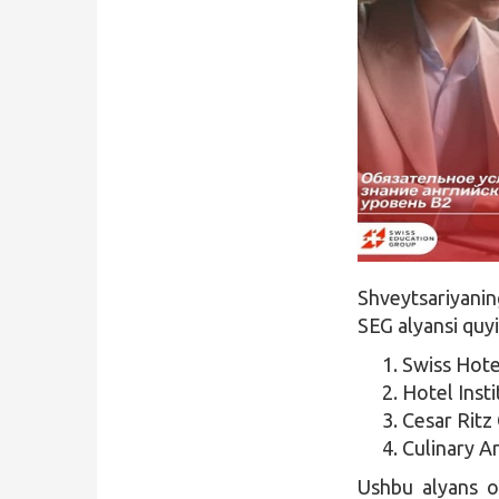
Qidirish
Kirish
Shveytsariyanin
SEG alyansi quyid
Swiss Hot
Hotel Inst
Cesar Ritz
Culinary A
Ushbu alyans or