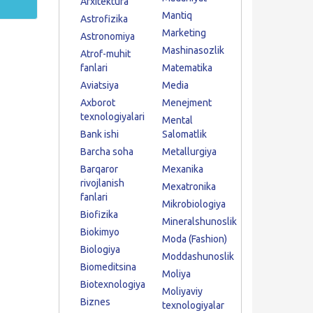
Arxitektura
Mantiq
Astrofizika
Marketing
Astronomiya
Mashinasozlik
Atrof-muhit
fanlari
Matematika
Aviatsiya
Media
Axborot
Menejment
texnologiyalari
Mental
Bank ishi
Salomatlik
Barcha soha
Metallurgiya
Barqaror
Mexanika
rivojlanish
Mexatronika
fanlari
Mikrobiologiya
Biofizika
Mineralshunoslik
Biokimyo
Moda (Fashion)
Biologiya
Moddashunoslik
Biomeditsina
Moliya
Biotexnologiya
Moliyaviy
Biznes
texnologiyalar