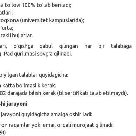
 toʻlovi 100% toʻlab beriladi;
atlari;
toqxona (universitet kampuslarida);
gʻurta;
rakli hujjatlar.
ari, oʻqishga qabul qilingan har bir talabaga
iPad qurilmasi sovgʻa qilinadi.
yilgan talablar quyidagicha:
 katta boʻlmaslik kerak.
i B2 darajada bilish kerak (til sertifikati talab etilmaydi).
shi jarayoni
 jarayoni quyidagicha amalga oshiriladi:
fon raqamlar yoki email orqali murojaat qilinadi:
 90