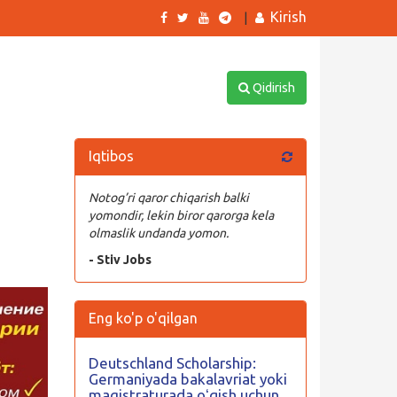
Kirish
|
Qidirish
Iqtibos
Notog’ri qaror chiqarish balki
yomondir, lekin biror qarorga kela
olmaslik undanda yomon.
- Stiv Jobs
Eng ko'p o'qilgan
Deutschland Scholarship:
Germaniyada bakalavriat yoki
magistraturada oʻqish uchun