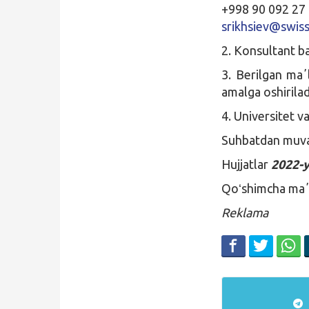
+998 90 092 27
srikhsiev@swis
2. Konsultant b
3. Berilgan maʼ
amalga oshirilad
4. Universitet v
Suhbatdan muvaff
Hujjatlar
2022-y
Qoʻshimcha maʼ
Reklama