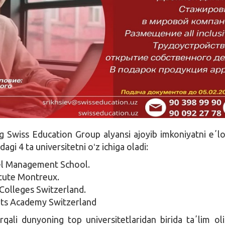
g Swiss Education Group alyansi ajoyib imkoniyatni eʼlon
agi 4 ta universitetni oʻz ichiga oladi:
el Management School.
itute Montreux.
 Colleges Switzerland.
rts Academy Switzerland
qali dunyoning top universitetlaridan birida taʼlim oli