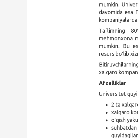
mumkin. Univers
davomida esa F
kompaniyalarda 
Taʼlimning 80
mehmonxona mene
mumkin. Bu esa
resurs boʻlib xiz
Bitiruvchilarn
xalqaro kompaniy
Afzalliklar
Universitet quyi
2 ta xalqar
xalqaro ko
oʻqish yak
suhbatdan 
quyidagilar