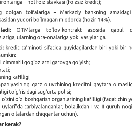
ironlariga – nol foiz stavkasi (foizsiz kredit);
ng qolgan toifalariga – Markaziy bankning amaldagi
kasidan yuqori bo‘lmagan miqdorda (hozir 14%).
ladi:
OTMlarga to‘lov-kontrakt asosida qabul qi
zlariga, ularning ota-onalariga yoki vasiylariga.
i:
kredit ta’minoti sifatida quyidagilardan biri yoki bir n
mumkin:
i qimmatli qog‘ozlarni garovga qo‘yish;
lati;
ning kafilligi;
paniyasining qarz oluvchining kreditni qaytara olmaslig
ligi to‘g‘risidagi sug‘urta polisi;
 o‘zini o‘zi boshqarish organlarining kafilligi (faqat chin 
uylari”da tarbiyalanganlar, bolalikdan I va II guruh nogi
ngan oilalardan chiqqanlar uchun).
ar kerak?