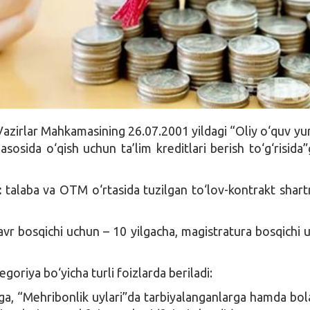
azirlar Mahkamasining 26.07.2001 yildagi “Oliy o‘quv yur
asosida o‘qish uchun ta’lim kreditlari berish to‘g‘risida”
:
talaba va OTM o‘rtasida tuzilgan to‘lov-kontrakt shar
vr bosqichi uchun – 10 yilgacha, magistratura bosqichi 
tegoriya bo‘yicha turli foizlarda beriladi:
rga, “Mehribonlik uylari”da tarbiyalanganlarga hamda bol