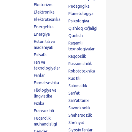
Ekoturizm
Pedagogika
Elektronika
Planetologiya
Elektrotexnika
Psixologiya
Energetika
Qishloq xo'jaligi
Energiya
Qurilish
Eston tili va
Raqamli
madaniyati
texnologiyalar
Falsafa
Raqqoslik
Fan va
Rassomchilik
texnologiyalar
Robototexnika
Fanlar
Rus tili
Farmatsevtika
Salomatlik
Filologiya va
San'at
lingvistika
San'at tarixi
Fizika
Savodxonlik
Fransuz tili
Shaharsozlik
Fuqarolik
She'riyat
muhandisligi
Siyosiy fanlar
Gender