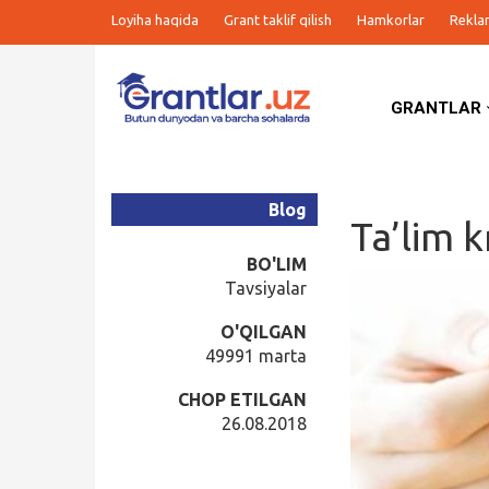
Loyiha haqida
Grant taklif qilish
Hamkorlar
Rekla
GRANTLAR
Grantlar
Tanlovlar
Blog
Ta’lim k
Ishlar
BO'LIM
Tavsiyalar
Kurslar
O'QILGAN
49991 marta
Blog
CHOP ETILGAN
26.08.2018
Yana