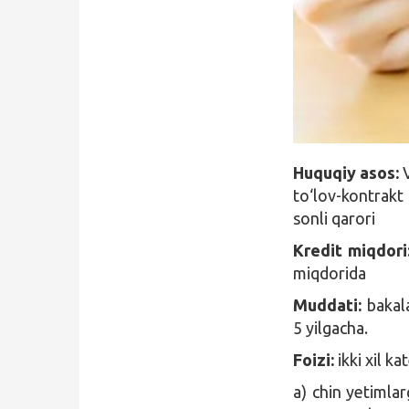
Qidirish
Kirish
Huquqiy asos:
V
to‘lov-kontrakt 
sonli qarori
Kredit miqdori
miqdorida
Muddati:
bakala
5 yilgacha.
Foizi:
ikki xil ka
a) chin yetimla