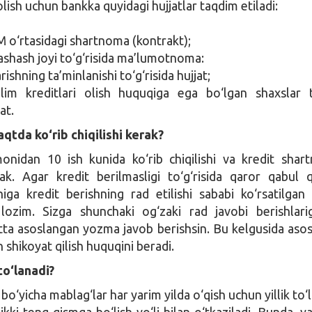
 olish uchun bankka quyidagi hujjatlar taqdim etiladi:
M o‘rtasidagi shartnoma (kontrakt);
ashash joyi to‘g‘risida ma’lumotnoma:
rishning ta’minlanishi to‘g‘risida hujjat;
’lim kreditlari olish huquqiga ega bo‘lgan shaxslar t
at.
qtda ko‘rib chiqilishi kerak?
onidan 10 ish kunida ko‘rib chiqilishi va kredit shar
ak. Agar kredit berilmasligi to‘g‘risida qaror qabul q
higa kredit berishning rad etilishi sababi ko‘rsatilga
 lozim. Sizga shunchaki og‘zaki rad javobi berishlari
ta asoslangan yozma javob berishsin. Bu kelgusida asos
n shikoyat qilish huquqini beradi.
to‘lanadi?
i bo‘yicha mablag‘lar har yarim yilda o‘qish uchun yillik to
 ikki teng qismga bo‘lish yo‘li bilan o‘tkaziladi. Bunda, y