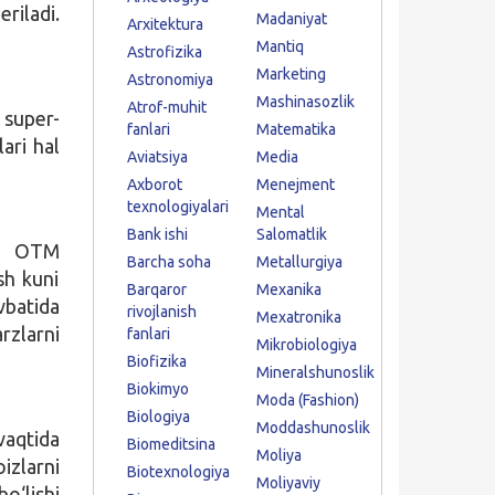
riladi.
Madaniyat
Arxitektura
Mantiq
Astrofizika
Marketing
Astronomiya
Mashinasozlik
Atrof-muhit
 super-
fanlari
Matematika
ari hal
Aviatsiya
Media
Axborot
Menejment
texnologiyalari
Mental
Bank ishi
Salomatlik
a, OTM
Barcha soha
Metallurgiya
sh kuni
Barqaror
Mexanika
vbatida
rivojlanish
Mexatronika
rzlarni
fanlari
Mikrobiologiya
Biofizika
Mineralshunoslik
Biokimyo
Moda (Fashion)
Biologiya
Moddashunoslik
vaqtida
Biomeditsina
Moliya
zlarni
Biotexnologiya
Moliyaviy
o‘lishi