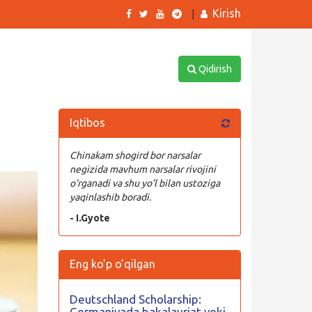
Kirish
|
Qidirish
Iqtibos
Chinakam shogird bor narsalar
negizida mavhum narsalar rivojini
o’rganadi va shu yo’l bilan ustoziga
yaqinlashib boradi.
- I.Gyote
Eng ko'p o'qilgan
Deutschland Scholarship:
Germaniyada bakalavriat yoki