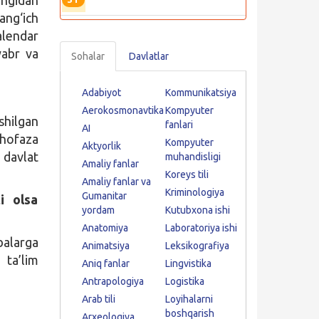
ang‘ich
alendar
yabr va
Sohalar
Davlatlar
Adabiyot
Kommunikatsiya
Aerokosmonavtika
Kompyuter
shilgan
fanlari
AI
uhofaza
Kompyuter
Aktyorlik
 davlat
muhandisligi
Amaliy fanlar
Koreys tili
Amaliy fanlar va
Kriminologiya
Gumanitar
i olsa
yordam
Kutubxona ishi
Anatomiya
Laboratoriya ishi
balarga
Animatsiya
Leksikografiya
 ta’lim
Aniq fanlar
Lingvistika
Antrapologiya
Logistika
Arab tili
Loyihalarni
boshqarish
Arxeologiya