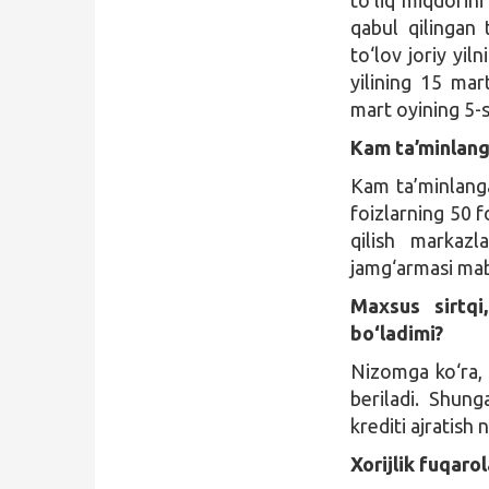
qabul qilingan 
to‘lov joriy yil
yilining 15 mar
mart oyining 5-s
Kam ta’minlang
Kam ta’minlanga
foizlarning 50 
qilish markazl
jamg‘armasi mabl
Maxsus sirtqi
bo‘ladimi?
Nizomga ko‘ra, 
beriladi. Shung
krediti ajratish
Xorijlik fuqaro