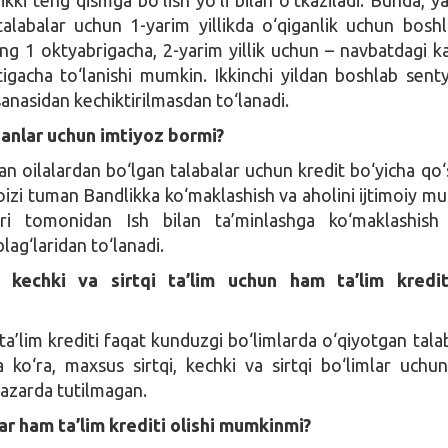
talabalar uchun 1-yarim yillikda o‘qiganlik uchun boshl
ning 1 oktyabrigacha, 2-yarim yillik uchun – navbatdagi k
tigacha to‘lanishi mumkin. Ikkinchi yildan boshlab sent
anasidan kechiktirilmasdan to‘lanadi.
anlar uchun imtiyoz bormi?
n oilalardan bo‘lgan talabalar uchun kredit bo‘yicha qo‘
foizi tuman Bandlikka ko‘maklashish va aholini ijtimoiy m
ari tomonidan Ish bilan ta’minlashga ko‘maklashish
ag‘laridan to‘lanadi.
, kechki va sirtqi ta’lim uchun ham ta’lim kredit
ta’lim krediti faqat kunduzgi bo‘limlarda o‘qiyotgan tala
a ko‘ra, maxsus sirtqi, kechki va sirtqi bo‘limlar uchun
 nazarda tutilmagan.
lar ham ta’lim krediti olishi mumkinmi?