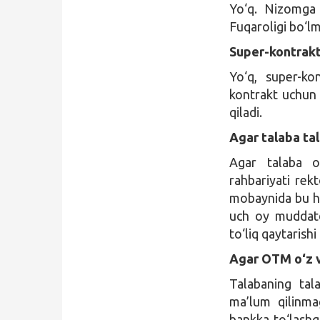
Yo‘q. Nizomga k
Fuqaroligi bo‘l
Super-kontrakt
Yo‘q, super-ko
kontrakt uchun 
qiladi.
Agar talaba tal
Agar talaba o
rahbariyati rek
mobaynida bu ha
uch oy muddatda
to‘liq qaytarishi
Agar OTM o‘z v
Talabaning tal
ma’lum qilinma
bankka to‘lashg