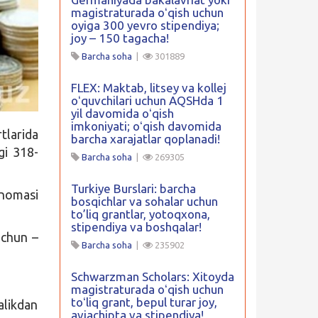
magistraturada oʻqish uchun
oyiga 300 yevro stipendiya;
joy – 150 tagacha!
Barcha soha
|
301889
FLEX: Maktab, litsey va kollej
oʻquvchilari uchun AQSHda 1
yil davomida oʻqish
imkoniyati; oʻqish davomida
tlarida
barcha xarajatlar qoplanadi!
gi 318-
Barcha soha
|
269305
Turkiye Burslari: barcha
tnomasi
bosqichlar va sohalar uchun
to’liq grantlar, yotoqxona,
stipendiya va boshqalar!
uchun –
Barcha soha
|
235902
Schwarzman Scholars: Xitoyda
magistraturada oʻqish uchun
toʻliq grant, bepul turar joy,
alikdan
aviachipta va stipendiya!