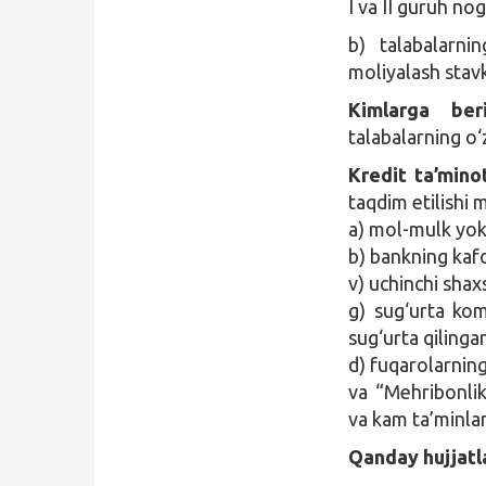
I va II guruh nog
b) talabalarni
moliyalash stav
Kimlarga beri
talabalarning o‘
Kredit ta’minot
taqdim etilishi 
a) mol-mulk yok
b) bankning kafo
v) uchinchi shaxs
g) sug‘urta kom
sug‘urta qilingan
d) fuqarolarning
va “Mehribonlik 
va kam ta’minla
Qanday hujjatl