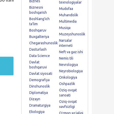
Biznes
texnologiyalar
Biznesni
Mudofaa
boshqarish
Muhandislik
Boshlang'ich
Multimedia
ta'lim
Musiqa
Boshqaruv
Muzeyshunoslik
Buxgalteriya
Narsalar
Chegarashunoslik
interneti
Dasturlash
Neft va gaz ishi
Data Science
Nemis tili
Davlat
Nevrologiya
boshqaruvi
Neyrobiologiya
Davlat siyosati
Onkologiya
Demografiya
Oshpazlik
Dinshunoslik
Oziq-ovqat
Diplomatiya
sanoati
Dizayn
Oziq-ovqat
Dramaturgiya
xavfsizligi
Ekologiya
Oʻrmon xoʻjaligi