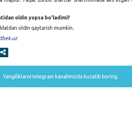
tidan oldin yopsa bo‘ladimi?
ddatdan oldin qaytarish mumkin.
dbek.uz
Yangiliklarni
telegram
kanalimizda kuzatib boring