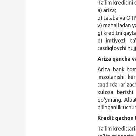
Ta’lim kreditini
a) ariza;
b) talaba va OT
v) mahalladan y
g) kreditni qayta
d) imtiyozli ta
tasdiqlovchi hujj
Ariza qancha va
Ariza bank tom
imzolanishi ker
taqdirda arizac
xulosa berishi
qo‘ymang. Albat
qilinganlik uchu
Kredit qachon 
Ta’lim kreditlar
to‘liq miqdorini