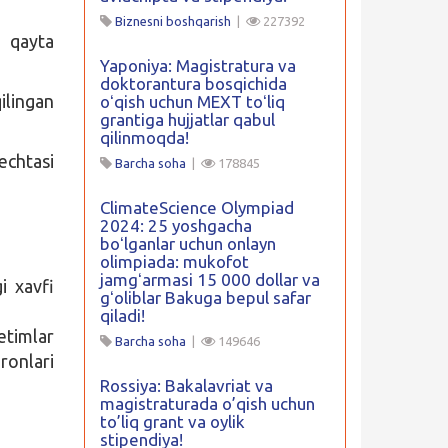
Biznesni boshqarish
|
227392
 qayta
Yaponiya: Magistratura va
doktorantura bosqichida
lingan
oʻqish uchun MEXT toʻliq
grantiga hujjatlar qabul
qilinmoqda!
echtasi
Barcha soha
|
178845
ClimateScience Olympiad
2024: 25 yoshgacha
boʻlganlar uchun onlayn
olimpiada: mukofot
jamgʻarmasi 15 000 dollar va
i xavfi
gʻoliblar Bakuga bepul safar
qiladi!
yetimlar
Barcha soha
|
149646
ronlari
Rossiya: Bakalavriat va
magistraturada o’qish uchun
to’liq grant va oylik
stipendiya!