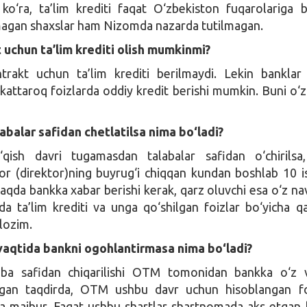
o‘ra, ta’lim krediti faqat O‘zbekiston fuqarolariga be
magan shaxslar ham Nizomda nazarda tutilmagan.
 uchun ta’lim krediti olish mumkinmi?
ntrakt uchun ta’lim krediti berilmaydi. Lekin banklar
kattaroq foizlarda oddiy kredit berishi mumkin. Buni o‘zl
abalar safidan chetlatilsa nima bo‘ladi?
‘qish davri tugamasdan talabalar safidan o‘chirils
tor (direktor)ning buyrug‘i chiqqan kundan boshlab 10 i
qda bankka xabar berishi kerak, qarz oluvchi esa o‘z na
 ta’lim krediti va unga qo‘shilgan foizlar bo‘yicha qa
 lozim.
aqtida bankni ogohlantirmasa nima bo‘ladi?
aba safidan chiqarilishi OTM tomonidan bankka o‘z 
gan taqdirda, OTM ushbu davr uchun hisoblangan foi
a majbur. Faqat ushbu shartlar shartnomada aks etgan b