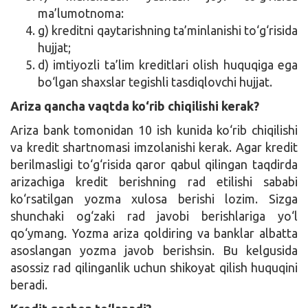
ma’lumotnoma:
g) kreditni qaytarishning ta’minlanishi to‘g‘risida
hujjat;
d) imtiyozli ta’lim kreditlari olish huquqiga ega
bo‘lgan shaxslar tegishli tasdiqlovchi hujjat.
Ariza qancha vaqtda ko‘rib chiqilishi kerak?
Ariza bank tomonidan 10 ish kunida ko‘rib chiqilishi
va kredit shartnomasi imzolanishi kerak. Agar kredit
berilmasligi to‘g‘risida qaror qabul qilingan taqdirda
arizachiga kredit berishning rad etilishi sababi
ko‘rsatilgan yozma xulosa berishi lozim. Sizga
shunchaki og‘zaki rad javobi berishlariga yo‘l
qo‘ymang. Yozma ariza qoldiring va banklar albatta
asoslangan yozma javob berishsin. Bu kelgusida
asossiz rad qilinganlik uchun shikoyat qilish huquqini
beradi.