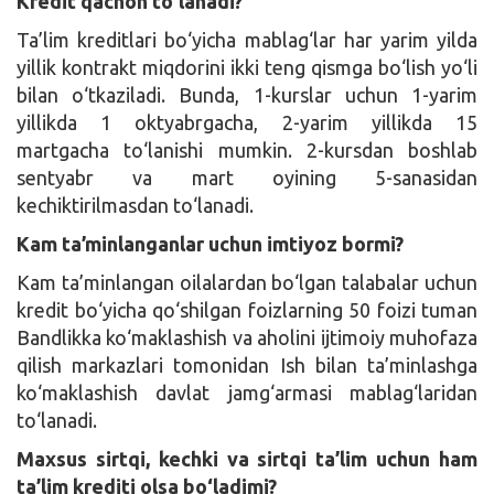
Kredit qachon to‘lanadi?
Ta’lim kreditlari bo‘yicha mablag‘lar har yarim yilda
yillik kontrakt miqdorini ikki teng qismga bo‘lish yo‘li
bilan o‘tkaziladi. Bunda, 1-kurslar uchun 1-yarim
yillikda 1 oktyabrgacha, 2-yarim yillikda 15
martgacha to‘lanishi mumkin. 2-kursdan boshlab
sentyabr va mart oyining 5-sanasidan
kechiktirilmasdan to‘lanadi.
Kam ta’minlanganlar uchun imtiyoz bormi?
Kam ta’minlangan oilalardan bo‘lgan talabalar uchun
kredit bo‘yicha qo‘shilgan foizlarning 50 foizi tuman
Bandlikka ko‘maklashish va aholini ijtimoiy muhofaza
qilish markazlari tomonidan Ish bilan ta’minlashga
ko‘maklashish davlat jamg‘armasi mablag‘laridan
to‘lanadi.
Maxsus sirtqi, kechki va sirtqi ta’lim uchun ham
ta’lim krediti olsa bo‘ladimi?