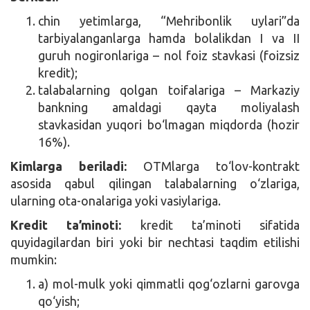
chin yetimlarga, “Mehribonlik uylari”da
tarbiyalanganlarga hamda bolalikdan I va II
guruh nogironlariga – nol foiz stavkasi (foizsiz
kredit);
talabalarning qolgan toifalariga – Markaziy
bankning amaldagi qayta moliyalash
stavkasidan yuqori bo‘lmagan miqdorda (hozir
16%).
Kimlarga beriladi:
OTMlarga to‘lov-kontrakt
asosida qabul qilingan talabalarning o‘zlariga,
ularning ota-onalariga yoki vasiylariga.
Kredit ta’minoti:
kredit ta’minoti sifatida
quyidagilardan biri yoki bir nechtasi taqdim etilishi
mumkin:
a) mol-mulk yoki qimmatli qog‘ozlarni garovga
qo‘yish;