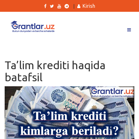
Kirish
|
Grantlar
Tanlovlar
Ta’lim krediti haqida
Ishlar
batafsil
Kurslar
Blog
Yana
Qidirish