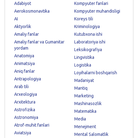
Adabiyot
Kompyuter fanlari
Aerokosmonavtika
Kompyuter muhandisligi
AI
Koreys tili
Aktyorlik
Kriminologiya
Amaliy fanlar
Kutubxona ishi
Amaliy fanlar va Gumanitar
Laboratoriya ishi
yordam
Leksikografiya
Anatomiya
Lingvistika
Animatsiya
Logistika
Aniq fanlar
Loyihalarni boshqarish
Antrapologiya
Madaniyat
Arab tili
Mantiq
Arxeologiya
Marketing
Arxitektura
Mashinasozlik
Astrofizika
Matematika
Astronomiya
Media
Atrof-muhit fanlari
Menejment
Aviatsiya
Mental Salomatlik