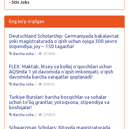
- Stiv Jobs
Eng ko'p o'qilgan
Deutschland Scholarship: Germaniyada bakalavriat
yoki magistraturada oʻqish uchun oyiga 300 yevro
stipendiya; joy – 150 tagacha!
Barcha soha
|
301849
FLEX: Maktab, litsey va kollej oʻquvchilari uchun
AQSHda 1 yil davomida oʻqish imkoniyati; oʻqish
davomida barcha xarajatlar qoplanadi!
Barcha soha
|
269242
Turkiye Burslari: barcha bosqichlar va sohalar
uchun to’liq grantlar, yotoqxona, stipendiya va
boshqalar!
Barcha soha
|
235829
Schwarzman Scholars: Xitoyda magistraturada