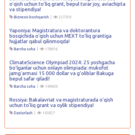
oʻqish uchun toʻliq grant, bepul turar joy, aviachipta
va stipendiya!
Biznesni boshqarish
|
227359
Yaponiya: Magistratura va doktorantura
bosqichida oʻqish uchun MEXT toʻliq grantiga
hujjatlar qabul qilinmoqda!
Barcha soha
|
178816
ClimateScience Olympiad 2024: 25 yoshgacha
boʻlganlar uchun onlayn olimpiada: mukofot
jamgʻarmasi 15 000 dollar va gʻoliblar Bakuga
bepul safar qiladi!
Barcha soha
|
149604
Rossiya: Bakalavriat va magistraturada o’qish
uchun to’liq grant va oylik stipendiya!
Dasturlash
|
143827