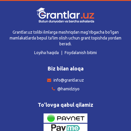
Grantlar.uz tolibi ilmlarga mashriqdan mag’ribgacha bo’lgan
mamlakatlarda bepul ta’lim olish uchun grant topishda yordam
beradi.
Loyiha haqida
Foydalanish bitimi
Biz bilan aloqa
info@grantlar.uz
@hamidziyo
To'lovga qabul qilamiz