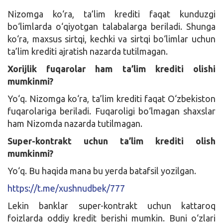
Nizomga ko‘ra, ta’lim krediti faqat kunduzgi
bo‘limlarda o‘qiyotgan talabalarga beriladi. Shunga
ko‘ra, maxsus sirtqi, kechki va sirtqi bo‘limlar uchun
ta’lim krediti ajratish nazarda tutilmagan.
Xorijlik fuqarolar ham ta’lim krediti olishi
mumkinmi?
Yo‘q. Nizomga ko‘ra, ta’lim krediti faqat O‘zbekiston
fuqarolariga beriladi. Fuqaroligi bo‘lmagan shaxslar
ham Nizomda nazarda tutilmagan.
Super-kontrakt uchun ta’lim krediti olish
mumkinmi?
Yo‘q. Bu haqida mana bu yerda batafsil yozilgan.
https://t.me/xushnudbek/777
Lekin banklar super-kontrakt uchun kattaroq
foizlarda oddiy kredit berishi mumkin. Buni o‘zlari