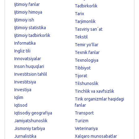
Ijtimoiy fanlar
Tadbirkorlik
Ijtimoiy himoya
Tarix
Ijtimoiy ish
Tarjimonlik
Ijtimoiy statistika
Tasviriy sanʼat
Ijtimoiy tadbirkorlik
Tekstil
Informatika
Temir yo'llar
Ingliz tili
Texnik fanlar
Innovatsiyalar
Texnologiya
Inson huquqlari
Tibbiyot
Investitsion tahlil
Tijorat
Investitsiya
Tilshunoslik
Investiya
Tinchlik va xavfsizlik
Iqlim
Tirik organizmlar haqidagi
Iqtisod
fanlar
Iqtisodiy geografiya
Transport
Jamiyatshunoslik
Turizm
Jismoniy tarbiya
Veterinariya
Jurnalistika
Xalqaro munosabatlar