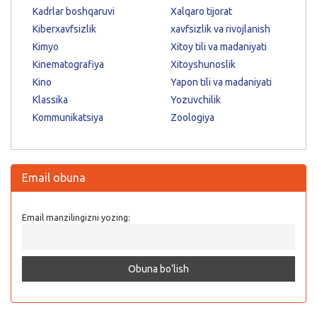
Kadrlar boshqaruvi
Xalqaro tijorat
Kiberxavfsizlik
xavfsizlik va rivojlanish
Kimyo
Xitoy tili va madaniyati
Kinematografiya
Xitoyshunoslik
Kino
Yapon tili va madaniyati
Klassika
Yozuvchilik
Kommunikatsiya
Zoologiya
Email obuna
Email manzilingizni yozing: