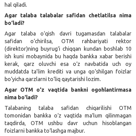
hal qiladi.
Agar talaba talabalar safidan chetlatilsa nima
bo‘ladi?
Agar talaba o‘qish davri tugamasdan talabalar
safidan o‘chirilsa, OTM rahbariyati rektor
(direktor)ning buyrug‘i chiqqan kundan boshlab 10
ish kuni mobaynida bu haqda bankka xabar berishi
kerak, qarz oluvchi esa o‘z navbatida uch oy
muddatda ta’lim krediti va unga qo‘shilgan foizlar
bo‘yicha qarzlarni to‘liq qaytarishi lozim.
Agar OTM o‘z vaqtida bankni ogohlantirmasa
nima bo‘ladi?
Talabaning talaba safidan chiqarilishi OTM
tomonidan bankka o‘z vaqtida ma’lum qilinmagan
taqdirda, OTM ushbu davr uchun hisoblangan
foizlarni bankka to‘lashga majbur.