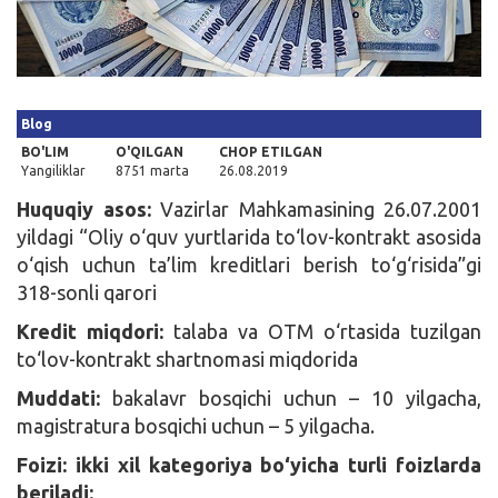
Kirish
Blog
BO'LIM
O'QILGAN
CHOP ETILGAN
Yangiliklar
8751 marta
26.08.2019
Huquqiy asos:
Vazirlar Mahkamasining 26.07.2001
yildagi “Oliy o‘quv yurtlarida to‘lov-kontrakt asosida
o‘qish uchun ta’lim kreditlari berish to‘g‘risida”gi
318-sonli qarori
Kredit miqdori:
talaba va OTM o‘rtasida tuzilgan
to‘lov-kontrakt shartnomasi miqdorida
Muddati:
bakalavr bosqichi uchun – 10 yilgacha,
magistratura bosqichi uchun – 5 yilgacha.
Foizi: ikki xil kategoriya bo‘yicha turli foizlarda
beriladi: