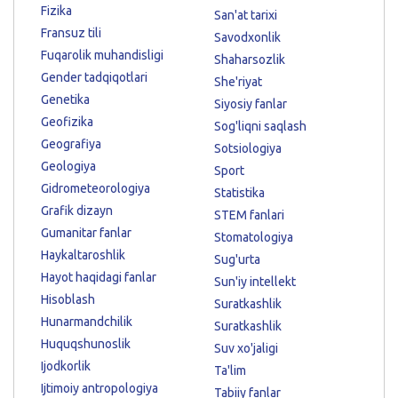
Fizika
San'at tarixi
Fransuz tili
Savodxonlik
Fuqarolik muhandisligi
Shaharsozlik
Gender tadqiqotlari
She'riyat
Genetika
Siyosiy fanlar
Geofizika
Sog'liqni saqlash
Geografiya
Sotsiologiya
Geologiya
Sport
Gidrometeorologiya
Statistika
Grafik dizayn
STEM fanlari
Gumanitar fanlar
Stomatologiya
Haykaltaroshlik
Sug'urta
Hayot haqidagi fanlar
Sun'iy intellekt
Hisoblash
Suratkashlik
Hunarmandchilik
Suratkashlik
Huquqshunoslik
Suv xo'jaligi
Ijodkorlik
Ta'lim
Ijtimoiy antropologiya
Tabiiy fanlar