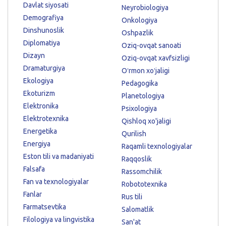
Davlat siyosati
Neyrobiologiya
Demografiya
Onkologiya
Dinshunoslik
Oshpazlik
Diplomatiya
Oziq-ovqat sanoati
Dizayn
Oziq-ovqat xavfsizligi
Dramaturgiya
Oʻrmon xoʻjaligi
Ekologiya
Pedagogika
Ekoturizm
Planetologiya
Elektronika
Psixologiya
Elektrotexnika
Qishloq xo'jaligi
Energetika
Qurilish
Energiya
Raqamli texnologiyalar
Eston tili va madaniyati
Raqqoslik
Falsafa
Rassomchilik
Fan va texnologiyalar
Robototexnika
Fanlar
Rus tili
Farmatsevtika
Salomatlik
Filologiya va lingvistika
San'at