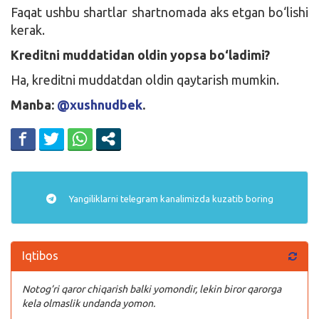
Faqat ushbu shartlar shartnomada aks etgan bo‘lishi
kerak.
Kreditni muddatidan oldin yopsa bo‘ladimi?
Ha, kreditni muddatdan oldin qaytarish mumkin.
Manba:
@xushnudbek
.
Yangiliklarni
telegram
kanalimizda kuzatib boring
Iqtibos
Notog’ri qaror chiqarish balki yomondir, lekin biror qarorga
kela olmaslik undanda yomon.