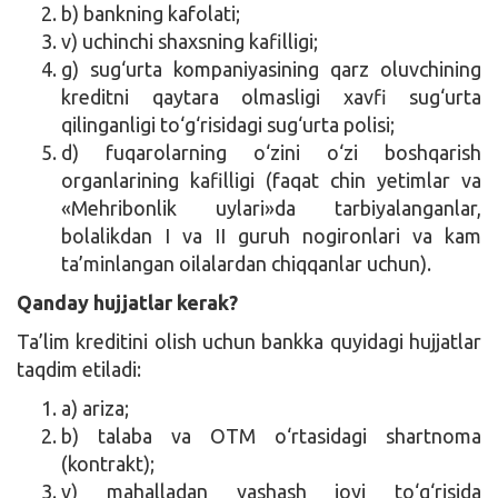
b) bankning kafolati;
v) uchinchi shaxsning kafilligi;
g) sug‘urta kompaniyasining qarz oluvchining
kreditni qaytara olmasligi xavfi sug‘urta
qilinganligi to‘g‘risidagi sug‘urta polisi;
d) fuqarolarning o‘zini o‘zi boshqarish
organlarining kafilligi (faqat chin yetimlar va
«Mehribonlik uylari»da tarbiyalanganlar,
bolalikdan I va II guruh nogironlari va kam
ta’minlangan oilalardan chiqqanlar uchun).
Qanday hujjatlar kerak?
Ta’lim kreditini olish uchun bankka quyidagi hujjatlar
taqdim etiladi:
a) ariza;
b) talaba va OTM o‘rtasidagi shartnoma
(kontrakt);
v) mahalladan yashash joyi to‘g‘risida