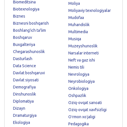
Biomeditsina
Moliya
Biotexnologiya
Moliyaviy texnologiyalar
Biznes
Mudofaa
Biznesni boshqarish
Muhandislik
Boshlang'ich ta'lim
Multimedia
Boshqaruv
Musiqa
Buxgalteriya
Muzeyshunoslik
Chegarashunoslik
Narsalar interneti
Dasturlash
Neft va gaz ishi
Data Science
Nemis tili
Davlat boshqaruvi
Nevrologiya
Davlat siyosati
Neyrobiologiya
Demografiya
Onkologiya
Dinshunoslik
Oshpazlik
Diplomatiya
Oziq-ovqat sanoati
Dizayn
Oziq-ovqat xavfsizligi
Dramaturgiya
Oʻrmon xoʻjaligi
Ekologiya
Pedagogika