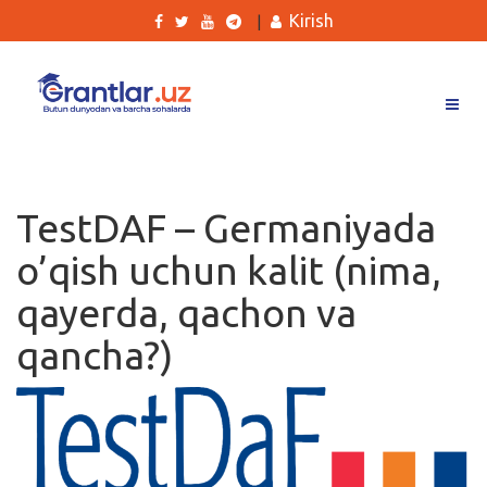
Kirish
|
Grantlar
Tanlovlar
TestDAF – Germaniyada
Ishlar
o’qish uchun kalit (nima,
Kurslar
qayerda, qachon va
Blog
qancha?)
Yana
Qidirish