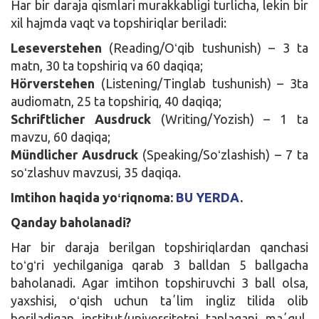
Har bir daraja qismlari murakkabligi turlicha, lekin bir
xil hajmda vaqt va topshiriqlar beriladi:
Leseverstehen
(Reading/Oʻqib tushunish) – 3 ta
matn, 30 ta topshiriq va 60 daqiqa;
Hörverstehen
(Listening/Tinglab tushunish) – 3ta
audiomatn, 25 ta topshiriq, 40 daqiqa;
Schriftlicher Ausdruck
(Writing/Yozish) – 1 ta
mavzu, 60 daqiqa;
Mündlicher Ausdruck
(Speaking/Soʻzlashish) – 7 ta
soʻzlashuv mavzusi, 35 daqiqa.
Imtihon haqida yoʻriqnoma:
BU YERDA
.
Qanday baholanadi?
Har bir daraja berilgan topshiriqlardan qanchasi
toʻgʻri yechilganiga qarab 3 balldan 5 ballgacha
baholanadi. Agar imtihon topshiruvchi 3 ball olsa,
yaxshisi, oʻqish uchun taʼlim ingliz tilida olib
boriladigan institut/universitetni tanlagani maʼqul.