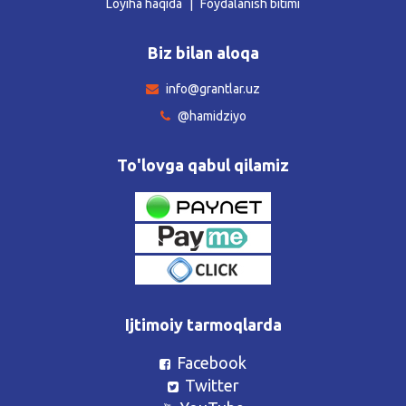
Loyiha haqida
Foydalanish bitimi
Biz bilan aloqa
info@grantlar.uz
@hamidziyo
To'lovga qabul qilamiz
Ijtimoiy tarmoqlarda
Facebook
Twitter