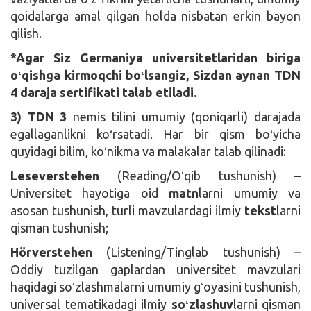
qoidalarga amal qilgan holda nisbatan erkin bayon
qilish.
*Agar Siz Germaniya universitetlaridan biriga
oʻqishga kirmoqchi boʻlsangiz, Sizdan aynan TDN
4 daraja sertifikati talab etiladi.
3) TDN 3
nemis tilini umumiy (qoniqarli) darajada
egallaganlikni koʻrsatadi. Har bir qism boʻyicha
quyidagi bilim, koʻnikma va malakalar talab qilinadi:
Leseverstehen
(Reading/Oʻqib tushunish) –
Universitet hayotiga oid
matn
larni umumiy va
asosan tushunish, turli mavzulardagi ilmiy
tekst
larni
qisman tushunish;
Hörverstehen
(Listening/Tinglab tushunish) –
Oddiy tuzilgan gaplardan universitet mavzulari
haqidagi soʻzlashmalarni umumiy gʻoyasini tushunish,
universal tematikadagi ilmiy
soʻzlashuv
larni qisman