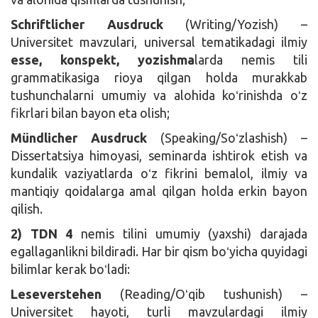
Schriftlicher Ausdruck
(Writing/Yozish) –
Universitet mavzulari, universal tematikadagi ilmiy
esse, konspekt, yozishma
larda nemis tili
grammatikasiga rioya qilgan holda murakkab
tushunchalarni umumiy va alohida koʻrinishda oʻz
fikrlari bilan bayon eta olish;
Mündlicher Ausdruck
(Speaking/Soʻzlashish) –
Dissertatsiya himoyasi, seminarda ishtirok etish va
kundalik vaziyatlarda oʻz fikrini bemalol, ilmiy va
mantiqiy qoidalarga amal qilgan holda erkin bayon
qilish.
2) TDN 4
nemis tilini umumiy (yaxshi) darajada
egallaganlikni bildiradi. Har bir qism boʻyicha quyidagi
bilimlar kerak boʻladi:
Leseverstehen
(Reading/Oʻqib tushunish) –
Universitet hayoti, turli mavzulardagi ilmiy