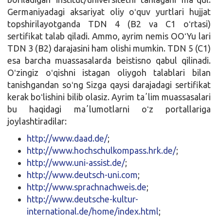
Germaniyadagi aksariyat oliy oʻquv yurtlari hujjat
topshirilayotganda TDN 4 (B2 va C1 oʻrtasi)
sertifikat talab qiladi. Ammo, ayrim nemis OOʻYu lari
TDN 3 (B2) darajasini ham olishi mumkin. TDN 5 (C1)
esa barcha muassasalarda beistisno qabul qilinadi.
Oʻzingiz oʻqishni istagan oliygoh talablari bilan
tanishgandan soʻng Sizga qaysi darajadagi sertifikat
kerak boʻlishini bilib olasiz. Ayrim taʼlim muassasalari
bu haqidagi maʼlumotlarni oʻz portallariga
joylashtiradilar:
http://www.daad.de/
;
http://www.hochschulkompass.hrk.de/
;
http://www.uni-assist.de/
;
http://www.deutsch-uni.com
;
http://www.sprachnachweis.de
;
http://www.deutsche-kultur-
international.de/home/index.html
;