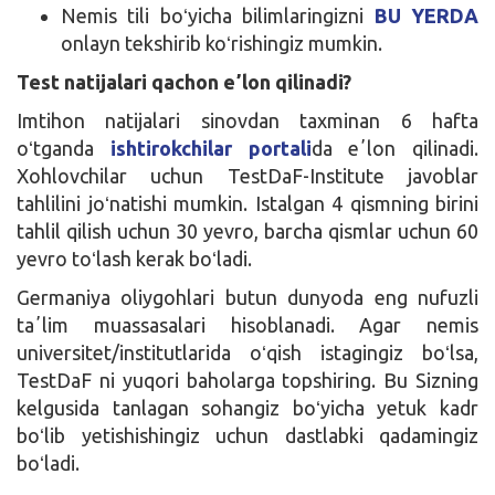
Nemis tili boʻyicha bilimlaringizni
BU YERDA
onlayn tekshirib koʻrishingiz mumkin.
Test natijalari qachon eʼlon qilinadi?
Imtihon natijalari sinovdan taxminan 6 hafta
oʻtganda
ishtirokchilar portali
da eʼlon qilinadi.
Xohlovchilar uchun TestDaF-Institute javoblar
tahlilini joʻnatishi mumkin. Istalgan 4 qismning birini
tahlil qilish uchun 30 yevro, barcha qismlar uchun 60
yevro toʻlash kerak boʻladi.
Germaniya oliygohlari butun dunyoda eng nufuzli
taʼlim muassasalari hisoblanadi. Agar nemis
universitet/institutlarida oʻqish istagingiz boʻlsa,
TestDaF ni yuqori baholarga topshiring. Bu Sizning
kelgusida tanlagan sohangiz boʻyicha yetuk kadr
boʻlib yetishishingiz uchun dastlabki qadamingiz
boʻladi.