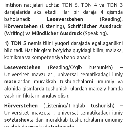
Imtihon natijalari uchta: TDN 5, TDN 4 va TDN 3
darajalarida aks etadi. Har bir daraja 4 qismda
baholanadi:
Leseverstehen
(Reading),
Hörverstehen
(Listening),
Schriftlicher Ausdruck
(Writing) va
Mündlicher Ausdruck
(Speaking).
1) TDN 5
nemis tilini yuqori darajada egallaganlikni
bildiradi. Har bir qism boʻyicha quyidagi bilim, malaka,
koʻnikma va kompetensiya baholanadi:
Leseverstehen
(Reading/Oʻqib tushunish) –
Universitet mavzulari, universal tematikadagi ilmiy
matn
lardan murakkab tushunchalarni umumiy va
alohida qismlarda tushunish, ulardan majoziy hamda
yashirin fikrlarni anglay olish;
Hörverstehen
(Listening/Tinglab tushunish) –
Universitet mavzulari, universal tematikadagi ilmiy
soʻzlashuv
lardan murakkab tushunchalarni umumiy
va alohida qismlarda tushunish;