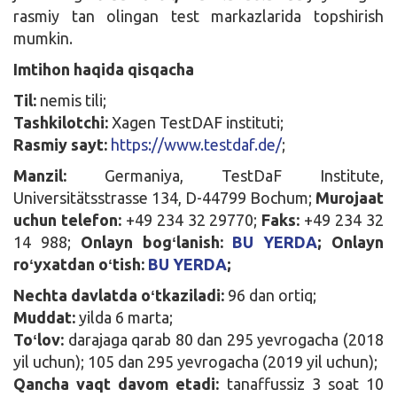
rasmiy tan olingan test markazlarida topshirish
mumkin.
Imtihon haqida qisqacha
Til:
nemis tili;
Tashkilotchi:
Xagen TestDAF instituti;
Rasmiy sayt:
https://www.testdaf.de/
;
Manzil:
Germaniya, TestDaF Institute,
Universitätsstrasse 134, D-44799 Bochum;
Murojaat
uchun telefon:
+49 234 32 29770;
Faks:
+49 234 32
14 988;
Onlayn bogʻlanish:
BU YERDA
; Onlayn
roʻyxatdan oʻtish:
BU YERDA
;
Nechta davlatda oʻtkaziladi:
96 dan ortiq;
Muddat:
yilda 6 marta;
Toʻlov:
darajaga qarab 80 dan 295 yevrogacha (2018
yil uchun); 105 dan 295 yevrogacha (2019 yil uchun);
Qancha vaqt davom etadi:
tanaffussiz 3 soat 10