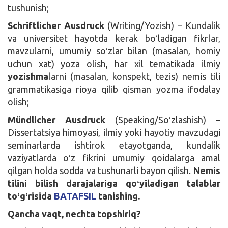
tushunish;
Schriftlicher Ausdruck
(Writing/Yozish) – Kundalik
va universitet hayotda kerak boʻladigan fikrlar,
mavzularni, umumiy soʻzlar bilan (masalan, homiy
uchun xat) yoza olish, har xil tematikada ilmiy
yozishma
larni (masalan, konspekt, tezis) nemis tili
grammatikasiga rioya qilib qisman yozma ifodalay
olish;
Mündlicher Ausdruck
(Speaking/Soʻzlashish) –
Dissertatsiya himoyasi, ilmiy yoki hayotiy mavzudagi
seminarlarda ishtirok etayotganda, kundalik
vaziyatlarda oʻz fikrini umumiy qoidalarga amal
qilgan holda sodda va tushunarli bayon qilish.
Nemis
tilini bilish darajalariga qoʻyiladigan talablar
toʻgʻrisida
BATAFSIL
tanishing.
Qancha vaqt, nechta topshiriq?