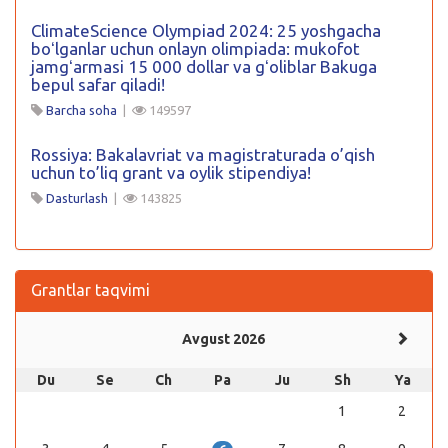
ClimateScience Olympiad 2024: 25 yoshgacha
boʻlganlar uchun onlayn olimpiada: mukofot
jamgʻarmasi 15 000 dollar va gʻoliblar Bakuga
bepul safar qiladi!
Barcha soha
|
149597
Rossiya: Bakalavriat va magistraturada o’qish
uchun to’liq grant va oylik stipendiya!
Dasturlash
|
143825
Grantlar taqvimi
Avgust 2026
Du
Se
Ch
Pa
Ju
Sh
Ya
1
2