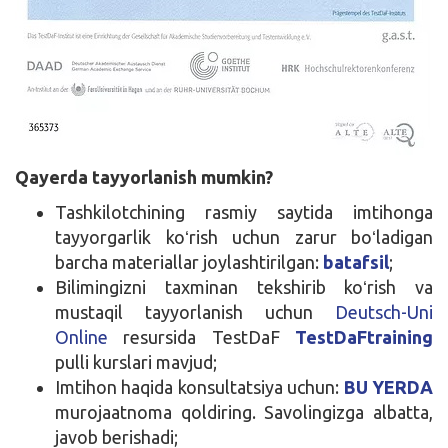
Qayerda tayyorlanish mumkin?
Tashkilotchining rasmiy saytida imtihonga
tayyorgarlik koʻrish uchun zarur boʻladigan
barcha materiallar joylashtirilgan:
batafsil
;
Bilimingizni taxminan tekshirib koʻrish va
mustaqil tayyorlanish uchun
Deutsch-Uni
Online
resursida TestDaF
TestDaFtraining
pulli kurslari mavjud;
Imtihon haqida konsultatsiya uchun:
BU YERDA
murojaatnoma qoldiring. Savolingizga albatta,
javob berishadi;