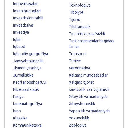
Innovatsiyalar
Texnologiya
Inson huquqlari
Tibbiyot
Investitsion tahlil
Tijorat
Investitsiya
Tilshunoslik
Investiya
Tinchlik va xavfsizlik
Iqlim
Tirik organizmlar haqidagi
Iqtisod
fanlar
Iqtisodiy geografiya
Transport
Jamiyatshunoslik
Turizm
Jismoniy tarbiya
Veterinariya
Jurnalistika
Xalqaro munosabatlar
Kadrlar boshqaruvi
Xalqaro tijorat
Kiberxavfsizlik
xavfsizlik va rivojlanish
Kimyo
Xitoy tili va madaniyati
Kinematografiya
Xitoyshunoslik
Kino
Yapon tili va madaniyati
Klassika
Yozuvchilik
Kommunikatsiya
Zoologiya