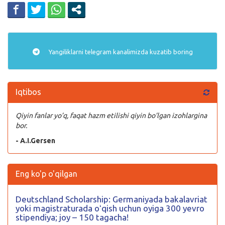
Yangiliklarni
telegram
kanalimizda kuzatib boring
Iqtibos
Qiyin fanlar yo’q, faqat hazm etilishi qiyin bo’lgan izohlargina
bor.
- A.I.Gersen
Eng ko'p o'qilgan
Deutschland Scholarship: Germaniyada bakalavriat
yoki magistraturada oʻqish uchun oyiga 300 yevro
stipendiya; joy – 150 tagacha!