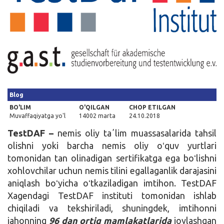
Kirish
Blog
BO'LIM
O'QILGAN
CHOP ETILGAN
Muvaffaqiyatga yo'l
14002 marta
24.10.2018
TestDAF –
nemis oliy taʼlim muassasalarida tahsil
olishni yoki barcha nemis oliy oʻquv yurtlari
tomonidan tan olinadigan sertifikatga ega boʻlishni
xohlovchilar uchun nemis tilini egallaganlik darajasini
aniqlash boʻyicha oʻtkaziladigan imtihon. TestDAF
Xagendagi TestDAF instituti tomonidan ishlab
chiqiladi va tekshiriladi, shuningdek, imtihonni
jahonning
96 dan ortiq mamlakatlarida
joylashgan