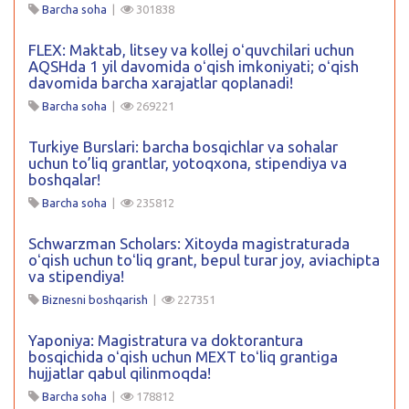
Barcha soha
|
301838
FLEX: Maktab, litsey va kollej oʻquvchilari uchun
AQSHda 1 yil davomida oʻqish imkoniyati; oʻqish
davomida barcha xarajatlar qoplanadi!
Barcha soha
|
269221
Turkiye Burslari: barcha bosqichlar va sohalar
uchun to’liq grantlar, yotoqxona, stipendiya va
boshqalar!
Barcha soha
|
235812
Schwarzman Scholars: Xitoyda magistraturada
oʻqish uchun toʻliq grant, bepul turar joy, aviachipta
va stipendiya!
Biznesni boshqarish
|
227351
Yaponiya: Magistratura va doktorantura
bosqichida oʻqish uchun MEXT toʻliq grantiga
hujjatlar qabul qilinmoqda!
Barcha soha
|
178812