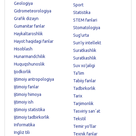
Geologiya
Sport
Gidrometeorologiya
Statistika
Grafik dizayn
STEM fanlari
Gumanitar fanlar
Stomatologiya
Haykaltaroshlik
Sug'urta
Hayot haqidagi fanlar
Sun'iy intellekt
Hisoblash
Suratkashlik
Hunarmandchilik
Suratkashlik
Huquqshunoslik
Suv xo'jaligi
Ijodkorlik
Ta'lim
Ijtimoiy antropologiya
Tabiiy fanlar
Ijtimoiy fanlar
Tadbirkorlik
Ijtimoiy himoya
Tarix
Ijtimoiy ish
Tarjimonlik
Ijtimoiy statistika
Tasviriy sanʼat
Ijtimoiy tadbirkorlik
Tekstil
Informatika
Temir yo'llar
Ingliz tili
Texnik fanlar