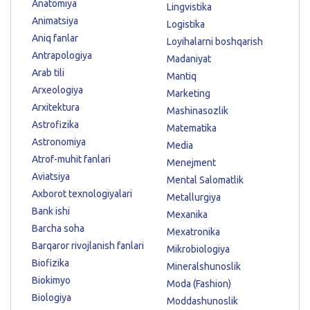
Anatomiya
Lingvistika
Animatsiya
Logistika
Aniq fanlar
Loyihalarni boshqarish
Antrapologiya
Madaniyat
Arab tili
Mantiq
Arxeologiya
Marketing
Arxitektura
Mashinasozlik
Astrofizika
Matematika
Astronomiya
Media
Atrof-muhit fanlari
Menejment
Aviatsiya
Mental Salomatlik
Axborot texnologiyalari
Metallurgiya
Bank ishi
Mexanika
Barcha soha
Mexatronika
Barqaror rivojlanish fanlari
Mikrobiologiya
Biofizika
Mineralshunoslik
Biokimyo
Moda (Fashion)
Biologiya
Moddashunoslik