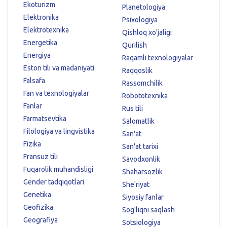
Ekoturizm
Planetologiya
Elektronika
Psixologiya
Elektrotexnika
Qishloq xo'jaligi
Energetika
Qurilish
Energiya
Raqamli texnologiyalar
Eston tili va madaniyati
Raqqoslik
Falsafa
Rassomchilik
Fan va texnologiyalar
Robototexnika
Fanlar
Rus tili
Farmatsevtika
Salomatlik
Filologiya va lingvistika
San'at
Fizika
San'at tarixi
Fransuz tili
Savodxonlik
Fuqarolik muhandisligi
Shaharsozlik
Gender tadqiqotlari
She'riyat
Genetika
Siyosiy fanlar
Geofizika
Sog'liqni saqlash
Geografiya
Sotsiologiya