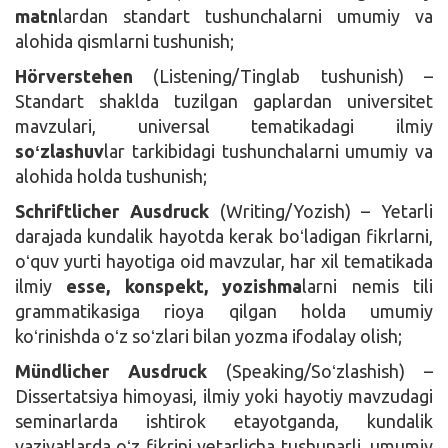
matn
lardan standart tushunchalarni umumiy va
alohida qismlarni tushunish;
Hörverstehen
(Listening/Tinglab tushunish) –
Standart shaklda tuzilgan gaplardan universitet
mavzulari, universal tematikadagi ilmiy
soʻzlashuv
lar tarkibidagi tushunchalarni umumiy va
alohida holda tushunish;
Schriftlicher Ausdruck
(Writing/Yozish) – Yetarli
darajada kundalik hayotda kerak boʻladigan fikrlarni,
oʻquv yurti hayotiga oid mavzular, har xil tematikada
ilmiy
esse, konspekt, yozishma
larni nemis tili
grammatikasiga rioya qilgan holda umumiy
koʻrinishda oʻz soʻzlari bilan yozma ifodalay olish;
Mündlicher Ausdruck
(Speaking/Soʻzlashish) –
Dissertatsiya himoyasi, ilmiy yoki hayotiy mavzudagi
seminarlarda ishtirok etayotganda, kundalik
vaziyatlarda oʻz fikrini yetarlicha tushunarli, umumiy