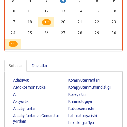
3
4
5
7
8
9
6
10
11
12
13
14
15
16
17
18
20
21
22
23
19
24
25
26
27
28
29
30
31
Sohalar
Davlatlar
Adabiyot
Kompyuter fanlari
Aerokosmonavtika
Kompyuter muhandisligi
AI
Koreys tili
Aktyorlik
Kriminologiya
Amaliy fanlar
Kutubxona ishi
Amaliy fanlar va Gumanitar
Laboratoriya ishi
yordam
Leksikografiya