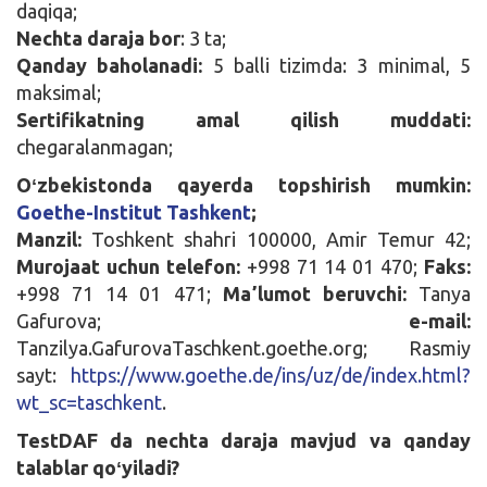
daqiqa;
Nechta daraja bor
: 3 ta;
Qanday baholanadi:
5 balli tizimda: 3 minimal, 5
maksimal;
Sertifikatning amal qilish muddati:
chegaralanmagan;
Oʻzbekistonda qayerda topshirish mumkin:
Goethe-Institut Tashkent
;
Manzil:
Toshkent shahri 100000, Amir Temur 42;
Murojaat uchun telefon:
+998 71 14 01 470;
Faks:
+998 71 14 01 471;
Maʼlumot beruvchi:
Tanya
Gafurova;
e-mail:
Tanzilya.GafurovaTaschkent.goethe.org; Rasmiy
sayt:
https://www.goethe.de/ins/uz/de/index.html?
wt_sc=taschkent
.
TestDAF da nechta daraja mavjud va qanday
talablar qoʻyiladi?