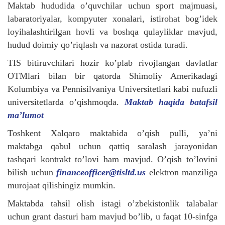
Maktab hududida o’quvchilar uchun sport majmuasi,
labaratoriyalar, kompyuter xonalari, istirohat bog’idek
loyihalashtirilgan hovli va boshqa qulayliklar mavjud,
hudud doimiy qo’riqlash va nazorat ostida turadi.
TIS bitiruvchilari hozir ko’plab rivojlangan davlatlar
OTMlari bilan bir qatorda Shimoliy Amerikadagi
Kolumbiya va Pennisilvaniya Universitetlari kabi nufuzli
universitetlarda o’qishmoqda.
Maktab haqida batafsil
ma’lumot
Toshkent Xalqaro maktabida o’qish pulli, ya’ni
maktabga qabul uchun qattiq saralash jarayonidan
tashqari kontrakt to’lovi ham mavjud. O’qish to’lovini
bilish uchun
financeofficer@tisltd.us
elektron manziliga
murojaat qilishingiz mumkin.
Maktabda tahsil olish istagi o’zbekistonlik talabalar
uchun grant dasturi ham mavjud bo’lib, u faqat 10-sinfga