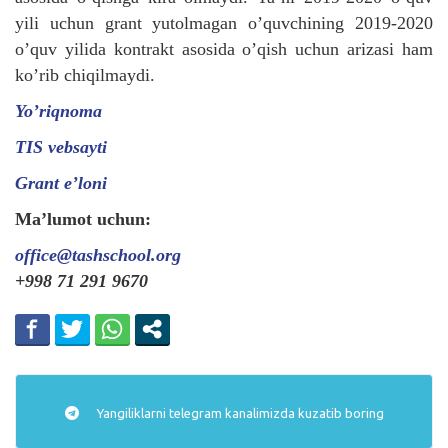
yili uchun grant yutolmagan o’quvchining 2019-2020
o’quv yilida kontrakt asosida o’qish uchun arizasi ham
ko’rib chiqilmaydi.
Yo’riqnoma
TIS vebsayti
Grant e’loni
Ma’lumot uchun:
office@tashschool.org
+998 71 291 9670
Yangiliklarni
telegram
kanalimizda kuzatib boring