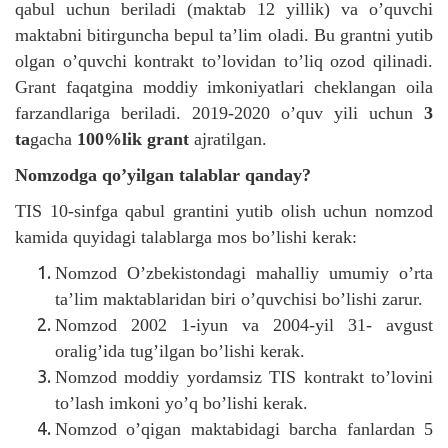
qabul uchun beriladi (maktab 12 yillik) va o’quvchi
maktabni bitirguncha bepul ta’lim oladi. Bu grantni yutib
olgan o’quvchi kontrakt to’lovidan to’liq ozod qilinadi.
Grant faqatgina moddiy imkoniyatlari cheklangan oila
farzandlariga beriladi. 2019-2020 o’quv yili uchun
3
ta
gacha
100%lik grant
ajratilgan.
Nomzodga qo’yilgan talablar qanday?
TIS 10-sinfga qabul grantini yutib olish uchun nomzod
kamida quyidagi talablarga mos bo’lishi kerak:
Nomzod O’zbekistondagi mahalliy umumiy o’rta
ta’lim maktablaridan biri o’quvchisi bo’lishi zarur.
Nomzod 2002 1-iyun va 2004-yil 31- avgust
oralig’ida tug’ilgan bo’lishi kerak.
Nomzod moddiy yordamsiz TIS kontrakt to’lovini
to’lash imkoni yo’q bo’lishi kerak.
Nomzod o’qigan maktabidagi barcha fanlardan 5