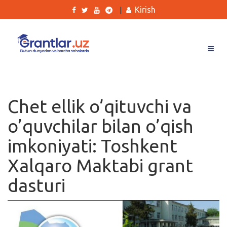
Kirish
|
Grantlar
Tanlovlar
Chet ellik o’qituvchi va
Ishlar
o’quvchilar bilan o’qish
Kurslar
imkoniyati: Toshkent
Blog
Xalqaro Maktabi grant
Yana
dasturi
Qidirish