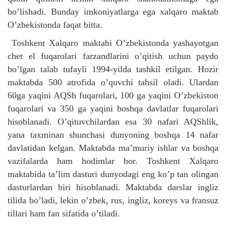
bo’lishadi. Bunday imkoniyatlarga ega xalqaro maktab
O’zbekistonda faqat bitta.
Toshkent Xalqaro maktabi O’zbekistonda yashayotgan
chet el fuqarolari farzandlarini o’qitish uchun paydo
bo’lgan talab tufayli 1994-yilda tashkil etilgan. Hozir
maktabda 500 atrofida o’quvchi tahsil oladi. Ulardan
60ga yaqini AQSh fuqarolari, 100 ga yaqini O’zbekiston
fuqarolari va 350 ga yaqini boshqa davlatlar fuqarolari
hisoblanadi. O’qituvchilardan esa 30 nafari AQShlik,
yana taxminan shunchasi dunyoning boshqa 14 nafar
davlatidan kelgan. Maktabda ma’muriy ishlar va boshqa
vazifalarda ham hodimlar bor. Toshkent Xalqaro
maktabida ta’lim dasturi dunyodagi eng ko’p tan olingan
dasturlardan biri hisoblanadi. Maktabda darslar ingliz
tilida bo’ladi, lekin o’zbek, rus, ingliz, koreys va fransuz
tillari ham fan sifatida o’tiladi.