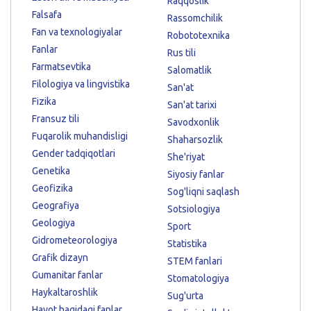
Raqqoslik
Falsafa
Rassomchilik
Fan va texnologiyalar
Robototexnika
Fanlar
Rus tili
Farmatsevtika
Salomatlik
Filologiya va lingvistika
San'at
Fizika
San'at tarixi
Fransuz tili
Savodxonlik
Fuqarolik muhandisligi
Shaharsozlik
Gender tadqiqotlari
She'riyat
Genetika
Siyosiy fanlar
Geofizika
Sog'liqni saqlash
Geografiya
Sotsiologiya
Geologiya
Sport
Gidrometeorologiya
Statistika
Grafik dizayn
STEM fanlari
Gumanitar fanlar
Stomatologiya
Haykaltaroshlik
Sug'urta
Hayot haqidagi fanlar