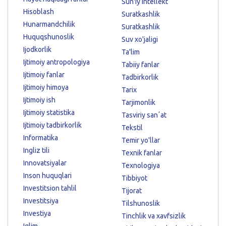
Sun'iy intellekt
Hisoblash
Suratkashlik
Hunarmandchilik
Suratkashlik
Huquqshunoslik
Suv xo'jaligi
Ijodkorlik
Ta'lim
Ijtimoiy antropologiya
Tabiiy fanlar
Ijtimoiy fanlar
Tadbirkorlik
Ijtimoiy himoya
Tarix
Ijtimoiy ish
Tarjimonlik
Ijtimoiy statistika
Tasviriy sanʼat
Ijtimoiy tadbirkorlik
Tekstil
Informatika
Temir yo'llar
Ingliz tili
Texnik fanlar
Innovatsiyalar
Texnologiya
Inson huquqlari
Tibbiyot
Investitsion tahlil
Tijorat
Investitsiya
Tilshunoslik
Investiya
Tinchlik va xavfsizlik
Iqlim