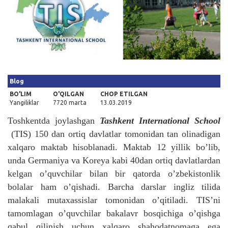
Kirish
Blog
BO'LIM
O'QILGAN
CHOP ETILGAN
Yangiliklar
7720 marta
13.03.2019
Toshkentda joylashgan
Tashkent International School
(TIS) 150 dan ortiq davlatlar tomonidan tan olinadigan
xalqaro maktab hisoblanadi. Maktab 12 yillik bo’lib,
unda Germaniya va Koreya kabi 40dan ortiq davlatlardan
kelgan o’quvchilar bilan bir qatorda o’zbekistonlik
bolalar ham o’qishadi. Barcha darslar ingliz tilida
malakali mutaxassislar tomonidan o’qitiladi. TIS’ni
tamomlagan o’quvchilar bakalavr bosqichiga o’qishga
qabul qilinish uchun xalqaro shahodatnomaga ega