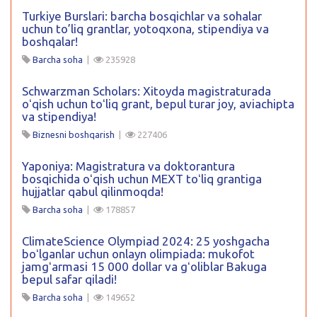
Turkiye Burslari: barcha bosqichlar va sohalar
uchun to’liq grantlar, yotoqxona, stipendiya va
boshqalar!
Barcha soha
|
235928
Schwarzman Scholars: Xitoyda magistraturada
oʻqish uchun toʻliq grant, bepul turar joy, aviachipta
va stipendiya!
Biznesni boshqarish
|
227406
Yaponiya: Magistratura va doktorantura
bosqichida oʻqish uchun MEXT toʻliq grantiga
hujjatlar qabul qilinmoqda!
Barcha soha
|
178857
ClimateScience Olympiad 2024: 25 yoshgacha
boʻlganlar uchun onlayn olimpiada: mukofot
jamgʻarmasi 15 000 dollar va gʻoliblar Bakuga
bepul safar qiladi!
Barcha soha
|
149652