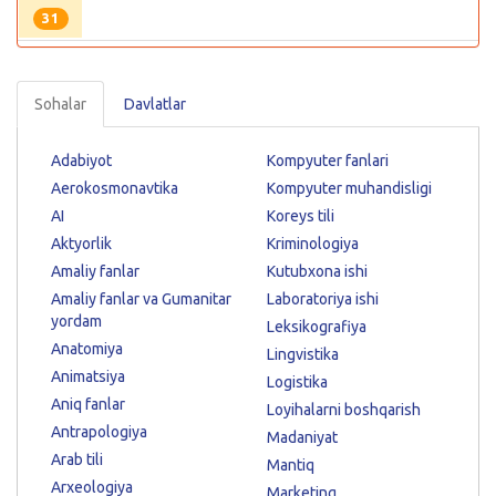
31
Sohalar
Davlatlar
Adabiyot
Kompyuter fanlari
Aerokosmonavtika
Kompyuter muhandisligi
AI
Koreys tili
Aktyorlik
Kriminologiya
Amaliy fanlar
Kutubxona ishi
Amaliy fanlar va Gumanitar
Laboratoriya ishi
yordam
Leksikografiya
Anatomiya
Lingvistika
Animatsiya
Logistika
Aniq fanlar
Loyihalarni boshqarish
Antrapologiya
Madaniyat
Arab tili
Mantiq
Arxeologiya
Marketing