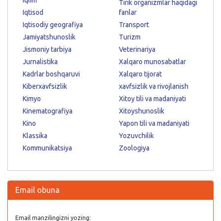
Tirik organizmlar haqidagi
Iqtisod
fanlar
Iqtisodiy geografiya
Transport
Jamiyatshunoslik
Turizm
Jismoniy tarbiya
Veterinariya
Jurnalistika
Xalqaro munosabatlar
Kadrlar boshqaruvi
Xalqaro tijorat
Kiberxavfsizlik
xavfsizlik va rivojlanish
Kimyo
Xitoy tili va madaniyati
Kinematografiya
Xitoyshunoslik
Kino
Yapon tili va madaniyati
Klassika
Yozuvchilik
Kommunikatsiya
Zoologiya
Email obuna
Email manzilingizni yozing: