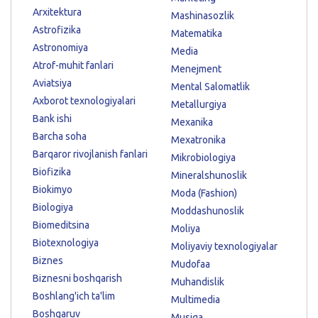
Arxitektura
Mashinasozlik
Astrofizika
Matematika
Astronomiya
Media
Atrof-muhit fanlari
Menejment
Aviatsiya
Mental Salomatlik
Axborot texnologiyalari
Metallurgiya
Bank ishi
Mexanika
Barcha soha
Mexatronika
Barqaror rivojlanish fanlari
Mikrobiologiya
Biofizika
Mineralshunoslik
Biokimyo
Moda (Fashion)
Biologiya
Moddashunoslik
Biomeditsina
Moliya
Biotexnologiya
Moliyaviy texnologiyalar
Biznes
Mudofaa
Biznesni boshqarish
Muhandislik
Boshlang'ich ta'lim
Multimedia
Boshqaruv
Musiqa