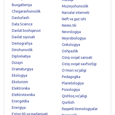
Buxgalteriya
Muzeyshunoslik
Chegarashunoslik
Narsalar interneti
Dasturlash
Neft va gaz ishi
Data Science
Nemis tili
Davlat boshqaruvi
Nevrologiya
Davlat siyosati
Neyrobiologiya
Demografiya
Onkologiya
Dinshunoslik
Oshpazlik
Diplomatiya
Oziq-ovqat sanoati
Dizayn
Oziq-ovqat xavfsizligi
Dramaturgiya
Oʻrmon xoʻjaligi
Ekologiya
Pedagogika
Ekoturizm
Planetologiya
Elektronika
Psixologiya
Elektrotexnika
Qishloq xo'jaligi
Energetika
Qurilish
Energiya
Raqamli texnologiyalar
Eston tili va madaniyati