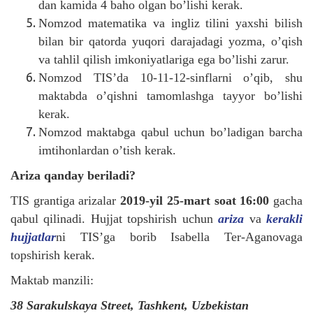
dan kamida 4 baho olgan bo’lishi kerak.
Nomzod matematika va ingliz tilini yaxshi bilish
bilan bir qatorda yuqori darajadagi yozma, o’qish
va tahlil qilish imkoniyatlariga ega bo’lishi zarur.
Nomzod TIS’da 10-11-12-sinflarni o’qib, shu
maktabda o’qishni tamomlashga tayyor bo’lishi
kerak.
Nomzod maktabga qabul uchun bo’ladigan barcha
imtihonlardan o’tish kerak.
Ariza qanday beriladi?
TIS grantiga arizalar
2019-yil 25-mart soat 16:00
gacha
qabul qilinadi. Hujjat topshirish uchun
ariza
va
kerakli
hujjatlar
ni TIS’ga borib Isabella Ter-Aganovaga
topshirish kerak.
Maktab manzili:
38 Sarakulskaya Street, Tashkent, Uzbekistan