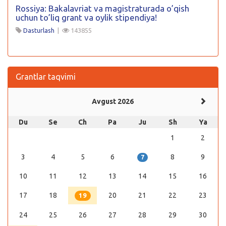
Rossiya: Bakalavriat va magistraturada o’qish
uchun to’liq grant va oylik stipendiya!
Dasturlash
|
143855
Grantlar taqvimi
Avgust 2026
Du
Se
Ch
Pa
Ju
Sh
Ya
1
2
3
4
5
6
8
9
7
10
11
12
13
14
15
16
17
18
20
21
22
23
19
24
25
26
27
28
29
30