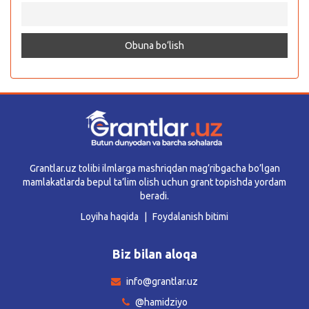
Grantlar.uz tolibi ilmlarga mashriqdan mag’ribgacha bo’lgan
mamlakatlarda bepul ta’lim olish uchun grant topishda yordam
beradi.
Loyiha haqida
Foydalanish bitimi
Biz bilan aloqa
info@grantlar.uz
@hamidziyo