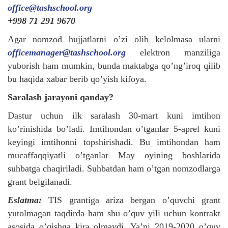
office@tashschool.org
+998 71 291 9670
Agar nomzod hujjatlarni o’zi olib kelolmasa ularni
officemanager@
tashschool.
org
elektron manziliga
yuborish ham mumkin, bunda maktabga qo’ng’iroq qilib
bu haqida xabar berib qo’yish kifoya.
Saralash jarayoni qanday?
Dastur uchun ilk saralash 30-mart kuni imtihon
ko’rinishida bo’ladi. Imtihondan o’tganlar 5-aprel kuni
keyingi imtihonni topshirishadi. Bu imtihondan ham
mucaffaqqiyatli o’tganlar May oyining boshlarida
suhbatga chaqiriladi. Suhbatdan ham o’tgan nomzodlarga
grant belgilanadi.
Eslatma:
TIS grantiga ariza bergan o’quvchi grant
yutolmagan taqdirda ham shu o’quv yili uchun kontrakt
asosida o’qishga kira olmaydi. Ya’ni 2019-2020 o’quv