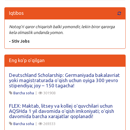
Iqtibos
Notog’ri qaror chiqarish balki yomondir, lekin biror qarorga
kela olmaslik undanda yomon.
- Stiv Jobs
Eng ko'p o'qilgan
Deutschland Scholarship: Germaniyada bakalavriat
yoki magistraturada oʻqish uchun oyiga 300 yevro
stipendiya; joy – 150 tagacha!
Barcha soha
|
301908
FLEX: Maktab, litsey va kollej oʻquvchilari uchun
AQSHda 1 yil davomida oʻqish imkoniyati; oʻqish
davomida barcha xarajatlar qoplanadi!
Barcha soha
|
269333