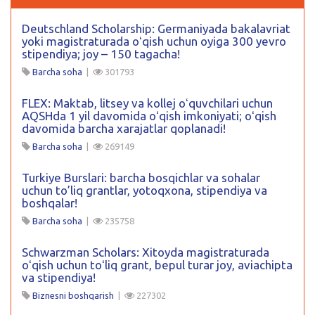
Deutschland Scholarship: Germaniyada bakalavriat
yoki magistraturada oʻqish uchun oyiga 300 yevro
stipendiya; joy – 150 tagacha!
Barcha soha
|
301793
FLEX: Maktab, litsey va kollej oʻquvchilari uchun
AQSHda 1 yil davomida oʻqish imkoniyati; oʻqish
davomida barcha xarajatlar qoplanadi!
Barcha soha
|
269149
Turkiye Burslari: barcha bosqichlar va sohalar
uchun to’liq grantlar, yotoqxona, stipendiya va
boshqalar!
Barcha soha
|
235758
Schwarzman Scholars: Xitoyda magistraturada
oʻqish uchun toʻliq grant, bepul turar joy, aviachipta
va stipendiya!
Biznesni boshqarish
|
227302