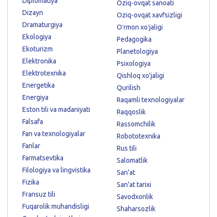
Diplomatiya
Oziq-ovqat sanoati
Dizayn
Oziq-ovqat xavfsizligi
Dramaturgiya
Oʻrmon xoʻjaligi
Ekologiya
Pedagogika
Ekoturizm
Planetologiya
Elektronika
Psixologiya
Elektrotexnika
Qishloq xo'jaligi
Energetika
Qurilish
Energiya
Raqamli texnologiyalar
Eston tili va madaniyati
Raqqoslik
Falsafa
Rassomchilik
Fan va texnologiyalar
Robototexnika
Fanlar
Rus tili
Farmatsevtika
Salomatlik
Filologiya va lingvistika
San'at
Fizika
San'at tarixi
Fransuz tili
Savodxonlik
Fuqarolik muhandisligi
Shaharsozlik