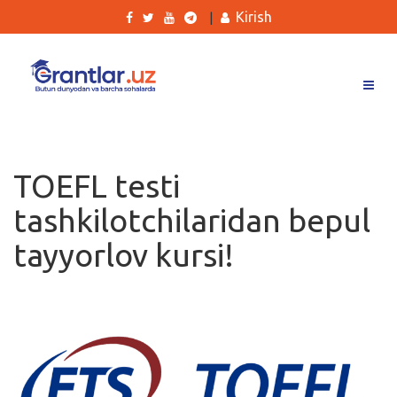
Kirish
|
Grantlar
Tanlovlar
TOEFL testi
Ishlar
tashkilotchilaridan bepul
Kurslar
tayyorlov kursi!
Blog
Yana
Qidirish