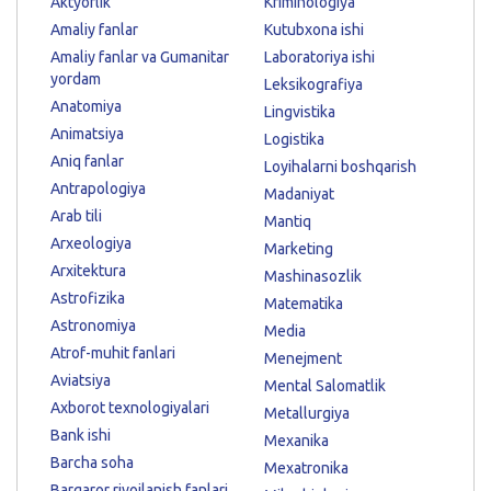
Aktyorlik
Kriminologiya
Amaliy fanlar
Kutubxona ishi
Amaliy fanlar va Gumanitar
Laboratoriya ishi
yordam
Leksikografiya
Anatomiya
Lingvistika
Animatsiya
Logistika
Aniq fanlar
Loyihalarni boshqarish
Antrapologiya
Madaniyat
Arab tili
Mantiq
Arxeologiya
Marketing
Arxitektura
Mashinasozlik
Astrofizika
Matematika
Astronomiya
Media
Atrof-muhit fanlari
Menejment
Aviatsiya
Mental Salomatlik
Axborot texnologiyalari
Metallurgiya
Bank ishi
Mexanika
Barcha soha
Mexatronika
Barqaror rivojlanish fanlari