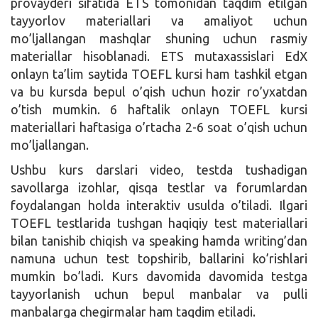
provayderi sifatida ETS tomonidan taqdim etilgan
tayyorlov materiallari va amaliyot uchun
mo’ljallangan mashqlar shuning uchun rasmiy
materiallar hisoblanadi. ETS mutaxassislari EdX
onlayn ta’lim saytida TOEFL kursi ham tashkil etgan
va bu kursda bepul o’qish uchun hozir ro’yxatdan
o’tish mumkin. 6 haftalik onlayn TOEFL kursi
materiallari haftasiga o’rtacha 2-6 soat o’qish uchun
mo’ljallangan.
Ushbu kurs darslari video, testda tushadigan
savollarga izohlar, qisqa testlar va forumlardan
foydalangan holda interaktiv usulda o’tiladi. Ilgari
TOEFL testlarida tushgan haqiqiy test materiallari
bilan tanishib chiqish va speaking hamda writing’dan
namuna uchun test topshirib, ballarini ko’rishlari
mumkin bo’ladi. Kurs davomida davomida testga
tayyorlanish uchun bepul manbalar va pulli
manbalarga chegirmalar ham taqdim etiladi.