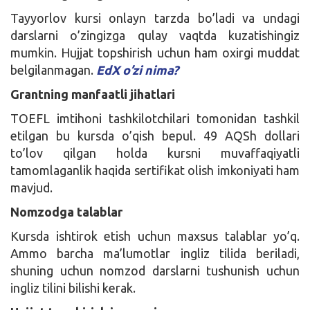
Tayyorlov kursi onlayn tarzda bo’ladi va undagi
darslarni o’zingizga qulay vaqtda kuzatishingiz
mumkin. Hujjat topshirish uchun ham oxirgi muddat
belgilanmagan.
EdX o’zi nima?
Grantning manfaatli jihatlari
TOEFL imtihoni tashkilotchilari tomonidan tashkil
etilgan bu kursda o’qish bepul. 49 AQSh dollari
to’lov qilgan holda kursni muvaffaqiyatli
tamomlaganlik haqida sertifikat olish imkoniyati ham
mavjud.
Nomzodga talablar
Kursda ishtirok etish uchun maxsus talablar yo’q.
Ammo barcha ma’lumotlar ingliz tilida beriladi,
shuning uchun nomzod darslarni tushunish uchun
ingliz tilini bilishi kerak.