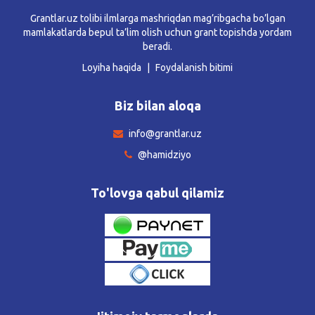
Grantlar.uz tolibi ilmlarga mashriqdan mag’ribgacha bo’lgan
mamlakatlarda bepul ta’lim olish uchun grant topishda yordam
beradi.
Loyiha haqida
Foydalanish bitimi
Biz bilan aloqa
info@grantlar.uz
@hamidziyo
To'lovga qabul qilamiz