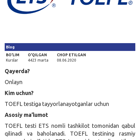
Kirish
Blog
BO'LIM
O'QILGAN
CHOP ETILGAN
Kurslar
4423 marta
08.06.2020
Qayerda?
Onlayn
Kim uchun?
TOEFL testiga tayyorlanayotganlar uchun
Asosiy ma’lumot
TOEFL testi ETS nomli tashkilot tomonidan qabul
qilinadi va baholanadi. TOEFL testining rasmiy