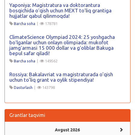
Yaponiya: Magistratura va doktorantura
bosqichida oʻqish uchun MEXT toʻliq grantiga
hujjatlar qabul qilinmoqda!
Barcha soha
|
178781
ClimateScience Olympiad 2024: 25 yoshgacha
boʻlganlar uchun onlayn olimpiada: mukofot
jamgʻarmasi 15 000 dollar va gʻoliblar Bakuga
bepul safar qiladi!
Barcha soha
|
149562
Rossiya: Bakalavriat va magistraturada o’qish
uchun to’liq grant va oylik stipendiya!
Dasturlash
|
143798
Grantlar taqvimi
Avgust 2026