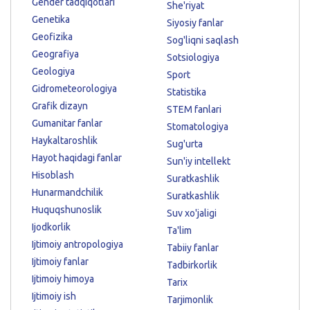
Gender tadqiqotlari
She'riyat
Genetika
Siyosiy fanlar
Geofizika
Sog'liqni saqlash
Geografiya
Sotsiologiya
Geologiya
Sport
Gidrometeorologiya
Statistika
Grafik dizayn
STEM fanlari
Gumanitar fanlar
Stomatologiya
Haykaltaroshlik
Sug'urta
Hayot haqidagi fanlar
Sun'iy intellekt
Hisoblash
Suratkashlik
Hunarmandchilik
Suratkashlik
Huquqshunoslik
Suv xo'jaligi
Ijodkorlik
Ta'lim
Ijtimoiy antropologiya
Tabiiy fanlar
Ijtimoiy fanlar
Tadbirkorlik
Ijtimoiy himoya
Tarix
Ijtimoiy ish
Tarjimonlik