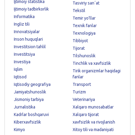
Ijtimoiy statistika
Tasviriy sanʼat
Ijtimoiy tadbirkorlik
Tekstil
Informatika
Temir yo'llar
Ingliz tili
Texnik fanlar
Innovatsiyalar
Texnologiya
Inson huquqlari
Tibbiyot
Investitsion tahlil
Tijorat
Investitsiya
Tilshunoslik
Investiya
Tinchlik va xavfsizlik
Iqlim
Tirik organizmlar haqidagi
Iqtisod
fanlar
Iqtisodiy geografiya
Transport
Jamiyatshunoslik
Turizm
Jismoniy tarbiya
Veterinariya
Jurnalistika
Xalqaro munosabatlar
Kadrlar boshqaruvi
Xalqaro tijorat
Kiberxavfsizlik
xavfsizlik va rivojlanish
Kimyo
Xitoy tili va madaniyati