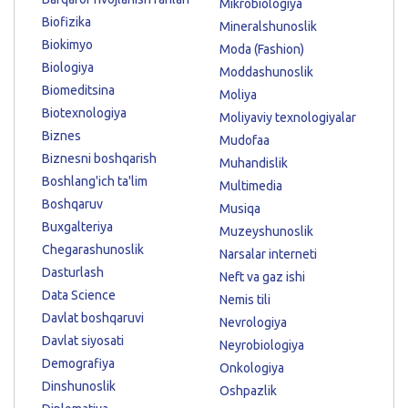
Mikrobiologiya
Biofizika
Mineralshunoslik
Biokimyo
Moda (Fashion)
Biologiya
Moddashunoslik
Biomeditsina
Moliya
Biotexnologiya
Moliyaviy texnologiyalar
Biznes
Mudofaa
Biznesni boshqarish
Muhandislik
Boshlang'ich ta'lim
Multimedia
Boshqaruv
Musiqa
Buxgalteriya
Muzeyshunoslik
Chegarashunoslik
Narsalar interneti
Dasturlash
Neft va gaz ishi
Data Science
Nemis tili
Davlat boshqaruvi
Nevrologiya
Davlat siyosati
Neyrobiologiya
Demografiya
Onkologiya
Dinshunoslik
Oshpazlik