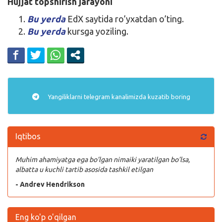
Hujjat topshirish jarayoni
Bu yerda
EdX saytida ro’yxatdan o’ting.
Bu yerda
kursga yoziling.
Yangiliklarni
telegram
kanalimizda kuzatib boring
Iqtibos
Muhim ahamiyatga ega bo’lgan nimaiki yaratilgan bo’lsa,
albatta u kuchli tartib asosida tashkil etilgan
- Andrev Hendrikson
Eng ko'p o'qilgan