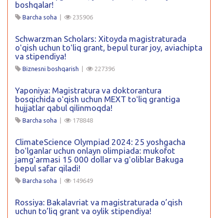
boshqalar!
Barcha soha
|
235906
Schwarzman Scholars: Xitoyda magistraturada
oʻqish uchun toʻliq grant, bepul turar joy, aviachipta
va stipendiya!
Biznesni boshqarish
|
227396
Yaponiya: Magistratura va doktorantura
bosqichida oʻqish uchun MEXT toʻliq grantiga
hujjatlar qabul qilinmoqda!
Barcha soha
|
178848
ClimateScience Olympiad 2024: 25 yoshgacha
boʻlganlar uchun onlayn olimpiada: mukofot
jamgʻarmasi 15 000 dollar va gʻoliblar Bakuga
bepul safar qiladi!
Barcha soha
|
149649
Rossiya: Bakalavriat va magistraturada o’qish
uchun to’liq grant va oylik stipendiya!