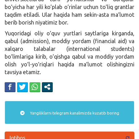
bo’yicha har yili ko’plab o’rinlar uchun to’liq grantlar
taqdim etiladi. Ular haqida ham sekin-asta ma’lumot
berib borish niyatimiz bor.
Yuqoridagi oliy o’quv yurtlari saytlariga kirganda,
qabul (admission), moddiy yordam (financial aid) va
xalqaro talabalar (international students)
bo’limlariga kirib, o’qishga qabul va moddiy yordam
olish yo’l-yo’riqlari haqida ma’lumot olishingizni
tavsiya etamiz.
Yangiliklarni
telegram
kanalimizda kuzatib boring
Iqtibos