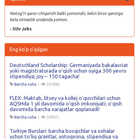
Notog’ri qaror chiqarish balki yomondir, lekin biror qarorga
kela olmaslik undanda yomon.
- Stiv Jobs
Eng ko'p o'qilgan
Deutschland Scholarship: Germaniyada bakalavriat
yoki magistraturada oʻqish uchun oyiga 300 yevro
stipendiya; joy – 150 tagacha!
Barcha soha
|
301896
FLEX: Maktab, litsey va kollej oʻquvchilari uchun
AQSHda 1 yil davomida oʻqish imkoniyati; oʻqish
davomida barcha xarajatlar qoplanadi!
Barcha soha
|
269321
Turkiye Burslari: barcha bosqichlar va sohalar
uchun to’liq grantlar, yotoqxona, stipendiya va