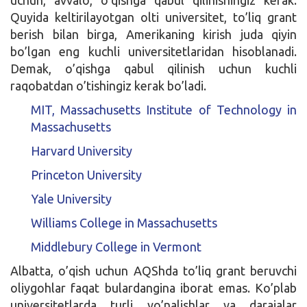
Quyida keltirilayotgan olti universitet, to’liq grant
berish bilan birga, Amerikaning kirish juda qiyin
bo’lgan eng kuchli universitetlaridan hisoblanadi.
Demak, o’qishga qabul qilinish uchun kuchli
raqobatdan o’tishingiz kerak bo’ladi.
MIT, Massachusetts Institute of Technology in
Massachusetts
Harvard University
Princeton University
Yale University
Williams College in Massachusetts
Middlebury College in Vermont
Albatta, o’qish uchun AQShda to’liq grant beruvchi
oliygohlar faqat bulardangina iborat emas. Ko’plab
universitetlarda turli yo’nalishlar va darajalar