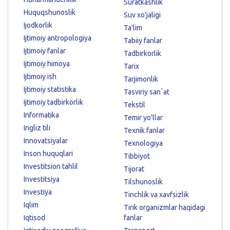
Suratkashlik
Huquqshunoslik
Suv xo'jaligi
Ijodkorlik
Ta'lim
Ijtimoiy antropologiya
Tabiiy fanlar
Ijtimoiy fanlar
Tadbirkorlik
Ijtimoiy himoya
Tarix
Ijtimoiy ish
Tarjimonlik
Ijtimoiy statistika
Tasviriy sanʼat
Ijtimoiy tadbirkorlik
Tekstil
Informatika
Temir yo'llar
Ingliz tili
Texnik fanlar
Innovatsiyalar
Texnologiya
Inson huquqlari
Tibbiyot
Investitsion tahlil
Tijorat
Investitsiya
Tilshunoslik
Investiya
Tinchlik va xavfsizlik
Iqlim
Tirik organizmlar haqidagi
Iqtisod
fanlar