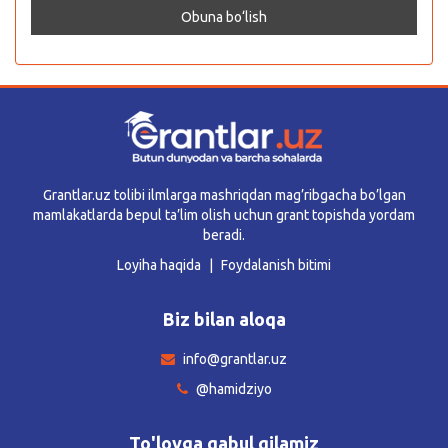
Grantlar.uz tolibi ilmlarga mashriqdan mag’ribgacha bo’lgan
mamlakatlarda bepul ta’lim olish uchun grant topishda yordam
beradi.
Loyiha haqida
Foydalanish bitimi
Biz bilan aloqa
info@grantlar.uz
@hamidziyo
To'lovga qabul qilamiz