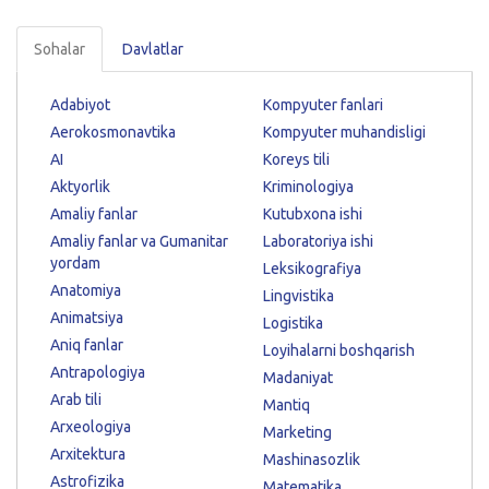
Sohalar
Davlatlar
Adabiyot
Kompyuter fanlari
Aerokosmonavtika
Kompyuter muhandisligi
AI
Koreys tili
Aktyorlik
Kriminologiya
Amaliy fanlar
Kutubxona ishi
Amaliy fanlar va Gumanitar
Laboratoriya ishi
yordam
Leksikografiya
Anatomiya
Lingvistika
Animatsiya
Logistika
Aniq fanlar
Loyihalarni boshqarish
Antrapologiya
Madaniyat
Arab tili
Mantiq
Arxeologiya
Marketing
Arxitektura
Mashinasozlik
Astrofizika
Matematika