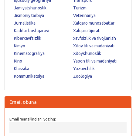
Iqtisodiy geografiya
Transport
Jamiyatshunoslik
Turizm
Jismoniy tarbiya
Veterinariya
Jurnalistika
Xalqaro munosabatlar
Kadrlar boshqaruvi
Xalqaro tijorat
Kiberxavfsizlik
xavfsizlik va rivojlanish
Kimyo
Xitoy tili va madaniyati
Kinematografiya
Xitoyshunoslik
Kino
Yapon tili va madaniyati
Klassika
Yozuvchilik
Kommunikatsiya
Zoologiya
Email obuna
Email manzilingizni yozing: