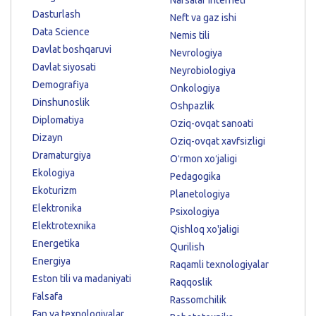
Dasturlash
Neft va gaz ishi
Data Science
Nemis tili
Davlat boshqaruvi
Nevrologiya
Davlat siyosati
Neyrobiologiya
Demografiya
Onkologiya
Dinshunoslik
Oshpazlik
Diplomatiya
Oziq-ovqat sanoati
Dizayn
Oziq-ovqat xavfsizligi
Dramaturgiya
Oʻrmon xoʻjaligi
Ekologiya
Pedagogika
Ekoturizm
Planetologiya
Elektronika
Psixologiya
Elektrotexnika
Qishloq xo'jaligi
Energetika
Qurilish
Energiya
Raqamli texnologiyalar
Eston tili va madaniyati
Raqqoslik
Falsafa
Rassomchilik
Fan va texnologiyalar