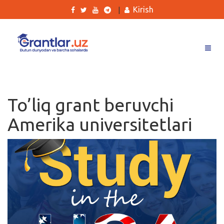
Kirish
|
Grantlar
Tanlovlar
To’liq grant beruvchi
Ishlar
Amerika universitetlari
Kurslar
Blog
Yana
Qidirish