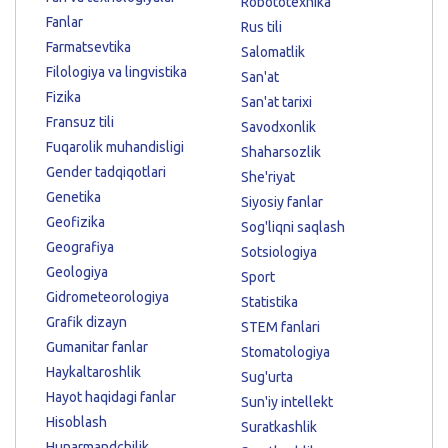
Robototexnika
Fanlar
Rus tili
Farmatsevtika
Salomatlik
Filologiya va lingvistika
San'at
Fizika
San'at tarixi
Fransuz tili
Savodxonlik
Fuqarolik muhandisligi
Shaharsozlik
Gender tadqiqotlari
She'riyat
Genetika
Siyosiy fanlar
Geofizika
Sog'liqni saqlash
Geografiya
Sotsiologiya
Geologiya
Sport
Gidrometeorologiya
Statistika
Grafik dizayn
STEM fanlari
Gumanitar fanlar
Stomatologiya
Haykaltaroshlik
Sug'urta
Hayot haqidagi fanlar
Sun'iy intellekt
Hisoblash
Suratkashlik
Hunarmandchilik