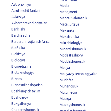
Astronomiya
Media
Atrof-muhit fanlari
Menejment
Aviatsiya
Mental Salomatlik
Axborot texnologiyalari
Metallurgiya
Bank ishi
Mexanika
Barcha soha
Mexatronika
Barqaror rivojlanish fanlari
Mikrobiologiya
Biofizika
Mineralshunoslik
Biokimyo
Moda (Fashion)
Biologiya
Moddashunoslik
Biomeditsina
Moliya
Biotexnologiya
Moliyaviy texnologiyalar
Biznes
Mudofaa
Biznesni boshqarish
Muhandislik
Boshlang'ich ta'lim
Multimedia
Boshqaruv
Musiqa
Buxgalteriya
Muzeyshunoslik
Chegarashunoslik
Narsalar interneti