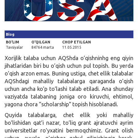
Kirish
Blog
BO'LIM
O'QILGAN
CHOP ETILGAN
Tavsiyalar
84764 marta
11.05.2015
Xorijlik talaba uchun AQShda o’qishninhg eng qiyin
jihatlaridan biri bu o’qish uchun pul topish. Bu yerda
o’qish arzon emas. Buning ustiga, chet ellik talabalar
AQShdagi mahalliy talabalarga qaraganda o’qish
uchun ancha ko’p to’lashi talab etiladi. Ana shunday
vaziyatda talabaning joniga oro kiruvchi, ehtimol,
yagona chora “scholarship” topish hisoblanadi.
Quyida talabalarga, chet ellik yoki mahalliy
bo’lishidan qat’i nazar, to’liq grant ajratuvchi ayrim
universitetlar ro’yxatini bermoqchimiz. Grant olish
uchun, avvalo, o’qishga qabul qilinishingiz kerak.