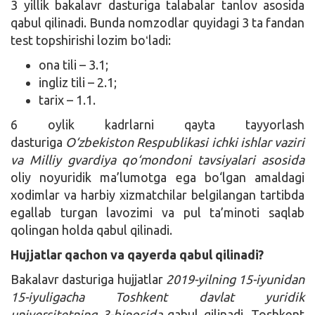
3 yillik bakalavr dasturiga talabalar tanlov asosida
qabul qilinadi. Bunda nomzodlar quyidagi 3 ta fandan
test topshirishi lozim boʻladi:
ona tili – 3.1;
ingliz tili – 2.1;
tarix – 1.1.
6 oylik kadrlarni qayta tayyorlash
dasturiga
O‘zbekiston Respublikasi ichki ishlar vaziri
va Milliy gvardiya qo‘mondoni tavsiyalari asosida
oliy noyuridik ma’lumotga ega bo‘lgan amaldagi
xodimlar va harbiy xizmatchilar belgilangan tartibda
egallab turgan lavozimi va pul ta’minoti saqlab
qolingan holda qabul qilinadi.
Hujjatlar qachon va qayerda qabul qilinadi?
Bakalavr dasturiga hujjatlar
2019-yilning 15-iyunidan
15-iyuligacha Toshkent davlat yuridik
universitetning 3-binosida
qabul qilinadi. Toshkent