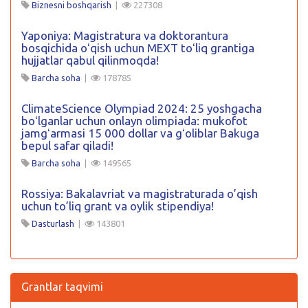
Biznesni boshqarish
|
227308
Yaponiya: Magistratura va doktorantura
bosqichida oʻqish uchun MEXT toʻliq grantiga
hujjatlar qabul qilinmoqda!
Barcha soha
|
178785
ClimateScience Olympiad 2024: 25 yoshgacha
boʻlganlar uchun onlayn olimpiada: mukofot
jamgʻarmasi 15 000 dollar va gʻoliblar Bakuga
bepul safar qiladi!
Barcha soha
|
149565
Rossiya: Bakalavriat va magistraturada o’qish
uchun to’liq grant va oylik stipendiya!
Dasturlash
|
143801
Grantlar taqvimi