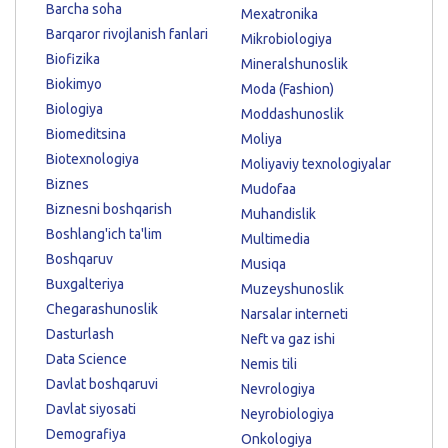
Barcha soha
Mexatronika
Barqaror rivojlanish fanlari
Mikrobiologiya
Biofizika
Mineralshunoslik
Biokimyo
Moda (Fashion)
Biologiya
Moddashunoslik
Biomeditsina
Moliya
Biotexnologiya
Moliyaviy texnologiyalar
Biznes
Mudofaa
Biznesni boshqarish
Muhandislik
Boshlang'ich ta'lim
Multimedia
Boshqaruv
Musiqa
Buxgalteriya
Muzeyshunoslik
Chegarashunoslik
Narsalar interneti
Dasturlash
Neft va gaz ishi
Data Science
Nemis tili
Davlat boshqaruvi
Nevrologiya
Davlat siyosati
Neyrobiologiya
Demografiya
Onkologiya