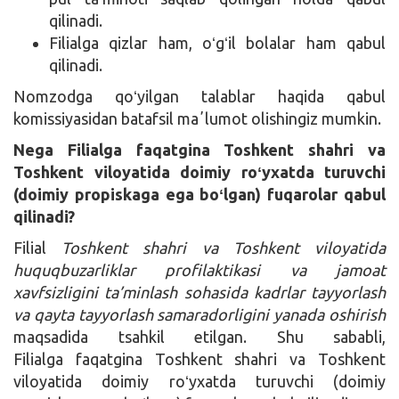
qilinadi.
Filialga qizlar ham, oʻgʻil bolalar ham qabul
qilinadi.
Nomzodga qoʻyilgan talablar haqida qabul
komissiyasidan batafsil maʼlumot olishingiz mumkin.
Nega Filialga faqatgina Toshkent shahri va
Toshkent viloyatida doimiy roʻyxatda turuvchi
(doimiy propiskaga ega boʻlgan) fuqarolar qabul
qilinadi?
Filial
Toshkent shahri va Toshkent viloyatida
huquqbuzarliklar profilaktikasi va jamoat
xavfsizligini ta’minlash sohasida kadrlar tayyorlash
va qayta tayyorlash samaradorligini yanada oshirish
maqsadida tsahkil etilgan. Shu sababli,
Filialga faqatgina Toshkent shahri va Toshkent
viloyatida doimiy roʻyxatda turuvchi (doimiy