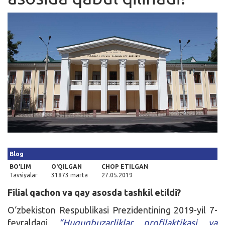
Kirish
Blog
BO'LIM
O'QILGAN
CHOP ETILGAN
Tavsiyalar
31873 marta
27.05.2019
Filial qachon va qay asosda tashkil etildi?
O‘zbekiston Respublikasi Prezidentining 2019-yil 7-
fevraldagi
“Huquqbuzarliklar profilaktikasi va