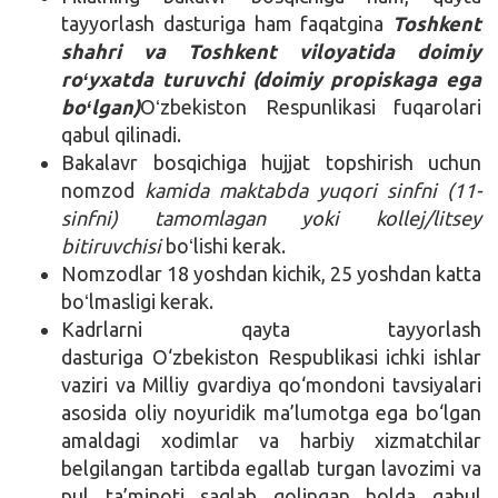
tayyorlash dasturiga ham faqatgina
Toshkent
shahri va Toshkent viloyatida doimiy
roʻyxatda turuvchi (doimiy propiskaga ega
boʻlgan)
Oʻzbekiston Respunlikasi fuqarolari
qabul qilinadi.
Bakalavr bosqichiga hujjat topshirish uchun
nomzod
kamida maktabda yuqori sinfni (11-
sinfni) tamomlagan yoki kollej/litsey
bitiruvchisi
boʻlishi kerak.
Nomzodlar 18 yoshdan kichik, 25 yoshdan katta
boʻlmasligi kerak.
Kadrlarni qayta tayyorlash
dasturiga O‘zbekiston Respublikasi ichki ishlar
vaziri va Milliy gvardiya qo‘mondoni tavsiyalari
asosida oliy noyuridik ma’lumotga ega bo‘lgan
amaldagi xodimlar va harbiy xizmatchilar
belgilangan tartibda egallab turgan lavozimi va
pul ta’minoti saqlab qolingan holda qabul