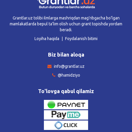
Grantlar.uz tolibi ilmlarga mashriqdan mag’ribgacha bo’lgan
mamlakatlarda bepul ta’lim olish uchun grant topishda yordam
beradi.
Loyiha haqida
Foydalanish bitimi
Biz bilan aloqa
info@grantlar.uz
@hamidziyo
To'lovga qabul qilamiz