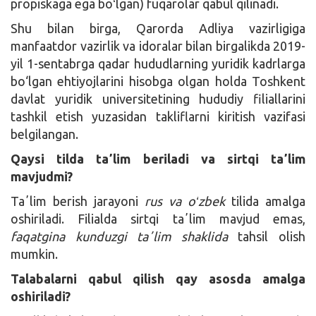
propiskaga ega boʻlgan) fuqarolar qabul qilinadi.
Shu bilan birga, Qarorda Adliya vazirligiga
manfaatdor vazirlik va idoralar bilan birgalikda 2019-
yil 1-sentabrga qadar hududlarning yuridik kadrlarga
bo‘lgan ehtiyojlarini hisobga olgan holda Toshkent
davlat yuridik universitetining hududiy filiallarini
tashkil etish yuzasidan takliflarni kiritish vazifasi
belgilangan.
Qaysi tilda taʼlim beriladi va sirtqi taʼlim
mavjudmi?
Taʼlim berish jarayoni
rus va oʻzbek
tilida amalga
oshiriladi. Filialda sirtqi taʼlim mavjud emas,
faqatgina kunduzgi taʼlim shaklida
tahsil olish
mumkin.
Talabalarni qabul qilish qay asosda amalga
oshiriladi?