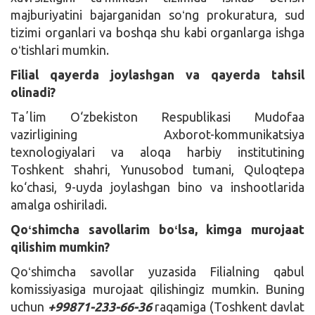
majburiyatini bajarganidan soʻng prokuratura, sud
tizimi organlari va boshqa shu kabi organlarga ishga
oʻtishlari mumkin.
Filial qayerda joylashgan va qayerda tahsil
olinadi?
Taʼlim O‘zbekiston Respublikasi Mudofaa
vazirligining Axborot-kommunikatsiya
texnologiyalari va aloqa harbiy institutining
Toshkent shahri, Yunusobod tumani, Quloqtepa
ko‘chasi, 9-uyda joylashgan bino va inshootlarida
amalga oshiriladi.
Qoʻshimcha savollarim boʻlsa, kimga murojaat
qilishim mumkin?
Qoʻshimcha savollar yuzasida Filialning qabul
komissiyasiga murojaat qilishingiz mumkin. Buning
uchun
+99871-233-66-36
raqamiga (Toshkent davlat