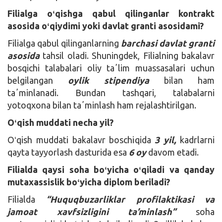
Filialga oʻqishga qabul qilinganlar kontrakt
asosida oʻqiydimi yoki davlat granti asosidami?
Filialga qabul qilinganlarning
barchasi davlat granti
asosida
tahsil oladi. Shuningdek, Filialning bakalavr
bosqichi talabalari oliy taʼlim muassasalari uchun
belgilangan
oylik stipendiya
bilan ham
taʼminlanadi. Bundan tashqari, talabalarni
yotoqxona bilan taʼminlash ham rejalashtirilgan.
Oʻqish muddati necha yil?
Oʻqish muddati bakalavr boschiqida
3 yil,
kadrlarni
qayta tayyorlash dasturida esa
6 oy
davom etadi.
Filialda qaysi soha boʻyicha oʻqiladi va qanday
mutaxassislik boʻyicha diplom beriladi?
Filialda
“Huquqbuzarliklar profilaktikasi va
jamoat xavfsizligini ta’minlash”
soha