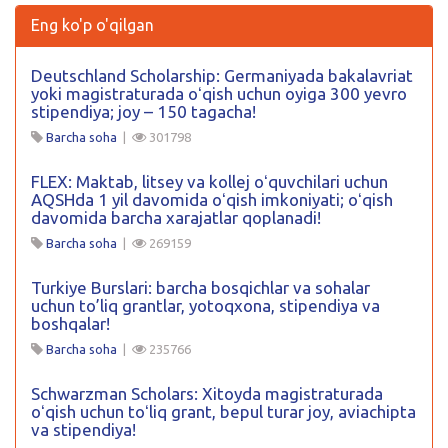
Eng ko'p o'qilgan
Deutschland Scholarship: Germaniyada bakalavriat
yoki magistraturada oʻqish uchun oyiga 300 yevro
stipendiya; joy – 150 tagacha!
Barcha soha
|
301798
FLEX: Maktab, litsey va kollej oʻquvchilari uchun
AQSHda 1 yil davomida oʻqish imkoniyati; oʻqish
davomida barcha xarajatlar qoplanadi!
Barcha soha
|
269159
Turkiye Burslari: barcha bosqichlar va sohalar
uchun to’liq grantlar, yotoqxona, stipendiya va
boshqalar!
Barcha soha
|
235766
Schwarzman Scholars: Xitoyda magistraturada
oʻqish uchun toʻliq grant, bepul turar joy, aviachipta
va stipendiya!