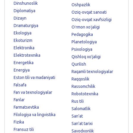
Dinshunoslik
Oshpazlik
Diplomatiya
Oziq-ovqat sanoati
Dizayn
Oziq-ovqat xavfsizligi
Dramaturgiya
Oʻrmon xoʻjaligi
Ekologiya
Pedagogika
Ekoturizm
Planetologiya
Elektronika
Psixologiya
Elektrotexnika
Qishloq xo'jaligi
Energetika
Qurilish
Energiya
Raqamli texnologiyalar
Eston tili va madaniyati
Raqqoslik
Falsafa
Rassomchilik
Fan va texnologiyalar
Robototexnika
Fanlar
Rus tili
Farmatsevtika
Salomatlik
Filologiya va lingvistika
San'at
Fizika
San'at tarixi
Fransuz tili
Savodxonlik