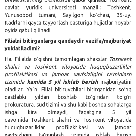
davlat yuridik universiteti manzili: Toshkent,
Yunusobod tumani, Sayilgoh koʻchasi, 35-uy.
Kadrlarni qayta tayyorlash dasturiga hujjatlar noyabr
oyida qabul qilinadi.
Filialni bitirganlarga qandaydir vazifa/majburiyat
yuklatiladimi?
Ha. Filialda o‘qishni tamomlagan shaxslar
Toshkent
shahri va Toshkent viloyatida huquqbuzarliklar
profilaktikasi va jamoat xavfsizligini ta’minlash
tizimida
kamida 5 yil ishlab berish
majburiyatini
oladilar. Yaʼni Filial bitiruvchilari bitirganidan soʻng
dastlabki yildan boshlab toʻgʻridan toʻgʻri
prokuratura, sud tizimi va shu kabi boshqa sohalarga
ishga kira olmaydi, faqatgina 5 yil
davomida Toshkent shahri va Toshkent viloyatida
huquqbuzarliklar profilaktikasi va jamoat
xavfsizligini ta’minlash tizimida ishlab berish