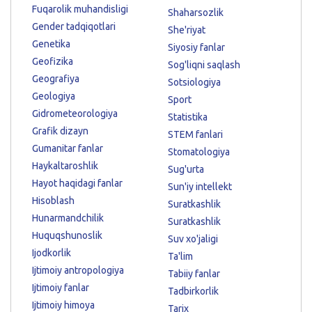
Fuqarolik muhandisligi
Shaharsozlik
Gender tadqiqotlari
She'riyat
Genetika
Siyosiy fanlar
Geofizika
Sog'liqni saqlash
Geografiya
Sotsiologiya
Geologiya
Sport
Gidrometeorologiya
Statistika
Grafik dizayn
STEM fanlari
Gumanitar fanlar
Stomatologiya
Haykaltaroshlik
Sug'urta
Hayot haqidagi fanlar
Sun'iy intellekt
Hisoblash
Suratkashlik
Hunarmandchilik
Suratkashlik
Huquqshunoslik
Suv xo'jaligi
Ijodkorlik
Ta'lim
Ijtimoiy antropologiya
Tabiiy fanlar
Ijtimoiy fanlar
Tadbirkorlik
Ijtimoiy himoya
Tarix