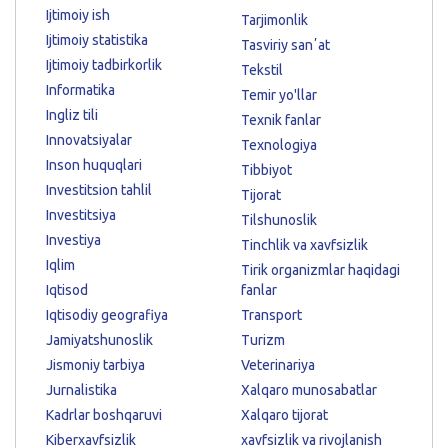
Ijtimoiy ish
Tarjimonlik
Ijtimoiy statistika
Tasviriy sanʼat
Ijtimoiy tadbirkorlik
Tekstil
Informatika
Temir yo'llar
Ingliz tili
Texnik fanlar
Innovatsiyalar
Texnologiya
Inson huquqlari
Tibbiyot
Investitsion tahlil
Tijorat
Investitsiya
Tilshunoslik
Investiya
Tinchlik va xavfsizlik
Iqlim
Tirik organizmlar haqidagi
Iqtisod
fanlar
Iqtisodiy geografiya
Transport
Jamiyatshunoslik
Turizm
Jismoniy tarbiya
Veterinariya
Jurnalistika
Xalqaro munosabatlar
Kadrlar boshqaruvi
Xalqaro tijorat
Kiberxavfsizlik
xavfsizlik va rivojlanish