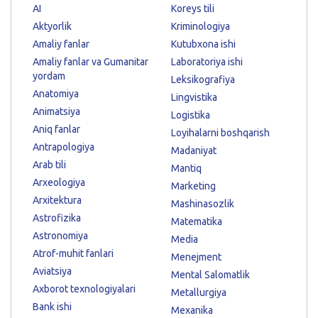
AI
Koreys tili
Aktyorlik
Kriminologiya
Amaliy fanlar
Kutubxona ishi
Amaliy fanlar va Gumanitar
Laboratoriya ishi
yordam
Leksikografiya
Anatomiya
Lingvistika
Animatsiya
Logistika
Aniq fanlar
Loyihalarni boshqarish
Antrapologiya
Madaniyat
Arab tili
Mantiq
Arxeologiya
Marketing
Arxitektura
Mashinasozlik
Astrofizika
Matematika
Astronomiya
Media
Atrof-muhit fanlari
Menejment
Aviatsiya
Mental Salomatlik
Axborot texnologiyalari
Metallurgiya
Bank ishi
Mexanika