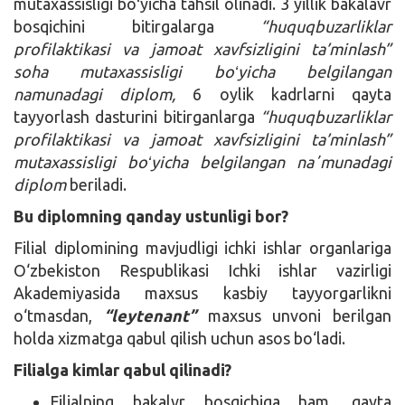
mutaxassisligi boʻyicha tahsil olinadi. 3 yillik bakalavr
bosqichini bitirgalarga
“huquqbuzarliklar
profilaktikasi va jamoat xavfsizligini ta’minlash”
soha mutaxassisligi boʻyicha belgilangan
namunadagi diplom,
6 oylik kadrlarni qayta
tayyorlash dasturini bitirganlarga
“huquqbuzarliklar
profilaktikasi va jamoat xavfsizligini ta’minlash”
mutaxassisligi boʻyicha belgilangan naʼmunadagi
diplom
beriladi.
Bu diplomning qanday ustunligi bor?
Filial diplomining mavjudligi ichki ishlar organlariga
O‘zbekiston Respublikasi Ichki ishlar vazirligi
Akademiyasida maxsus kasbiy tayyorgarlikni
o‘tmasdan,
“leytenant”
maxsus unvoni berilgan
holda xizmatga qabul qilish uchun asos bo‘ladi.
Filialga kimlar qabul qilinadi?
Filialning bakalvr bosqichiga ham, qayta