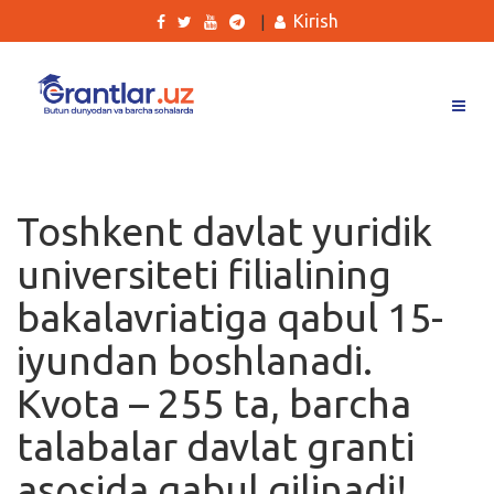
Kirish
|
Grantlar
Tanlovlar
Toshkent davlat yuridik
Ishlar
universiteti filialining
Kurslar
bakalavriatiga qabul 15-
Blog
iyundan boshlanadi.
Yana
Kvota – 255 ta, barcha
talabalar davlat granti
asosida qabul qilinadi!
Qidirish