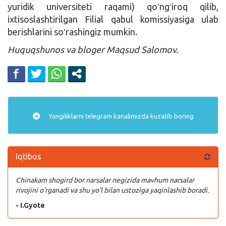
yuridik universiteti raqami) qoʻngʻiroq qilib,
ixtisoslashtirilgan Filial qabul komissiyasiga ulab
berishlarini soʻrashingiz mumkin.
Huquqshunos va bloger Maqsud Salomov.
Yangiliklarni
telegram
kanalimizda kuzatib boring
Iqtibos
Chinakam shogird bor narsalar negizida mavhum narsalar
rivojini o’rganadi va shu yo’l bilan ustoziga yaqinlashib boradi.
- I.Gyote