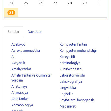
24
25
26
27
28
29
30
31
Sohalar
Davlatlar
Adabiyot
Kompyuter fanlari
Aerokosmonavtika
Kompyuter muhandisligi
AI
Koreys tili
Aktyorlik
Kriminologiya
Amaliy fanlar
Kutubxona ishi
Amaliy fanlar va Gumanitar
Laboratoriya ishi
yordam
Leksikografiya
Anatomiya
Lingvistika
Animatsiya
Logistika
Aniq fanlar
Loyihalarni boshqarish
Antrapologiya
Madaniyat