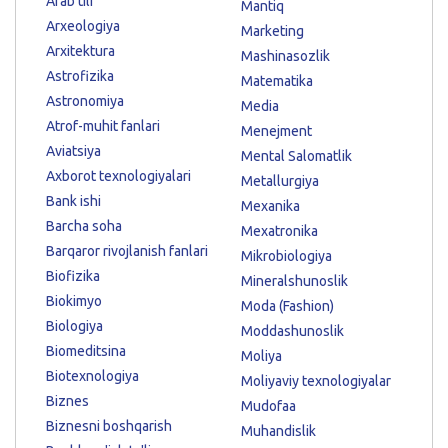
Arab tili
Mantiq
Arxeologiya
Marketing
Arxitektura
Mashinasozlik
Astrofizika
Matematika
Astronomiya
Media
Atrof-muhit fanlari
Menejment
Aviatsiya
Mental Salomatlik
Axborot texnologiyalari
Metallurgiya
Bank ishi
Mexanika
Barcha soha
Mexatronika
Barqaror rivojlanish fanlari
Mikrobiologiya
Biofizika
Mineralshunoslik
Biokimyo
Moda (Fashion)
Biologiya
Moddashunoslik
Biomeditsina
Moliya
Biotexnologiya
Moliyaviy texnologiyalar
Biznes
Mudofaa
Biznesni boshqarish
Muhandislik