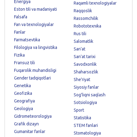
Energiya
Raqamli texnologiyalar
Eston tili va madaniyati
Raqqoslik
Falsafa
Rassomchilik
Fan va texnologiyalar
Robototexnika
Fanlar
Rus tili
Farmatsevtika
Salomatlik
Filologiya va lingvistika
San'at
Fizika
San'at tarixi
Fransuz tili
Savodxonlik
Fuqarolik muhandisligi
Shaharsozlik
Gender tadqiqotlari
She'riyat
Genetika
Siyosiy fanlar
Geofizika
Sog'liqni saqlash
Geografiya
Sotsiologiya
Geologiya
Sport
Gidrometeorologiya
Statistika
Grafik dizayn
STEM fanlari
Gumanitar fanlar
Stomatologiya