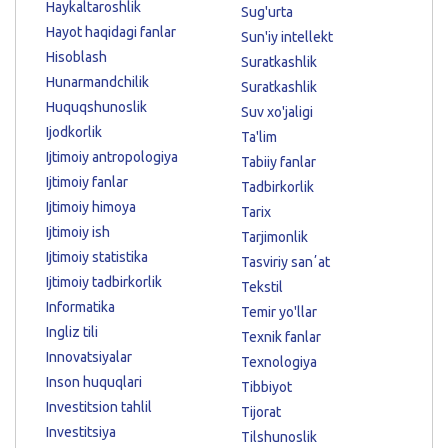
Haykaltaroshlik
Sug'urta
Hayot haqidagi fanlar
Sun'iy intellekt
Hisoblash
Suratkashlik
Hunarmandchilik
Suratkashlik
Huquqshunoslik
Suv xo'jaligi
Ijodkorlik
Ta'lim
Ijtimoiy antropologiya
Tabiiy fanlar
Ijtimoiy fanlar
Tadbirkorlik
Ijtimoiy himoya
Tarix
Ijtimoiy ish
Tarjimonlik
Ijtimoiy statistika
Tasviriy sanʼat
Ijtimoiy tadbirkorlik
Tekstil
Informatika
Temir yo'llar
Ingliz tili
Texnik fanlar
Innovatsiyalar
Texnologiya
Inson huquqlari
Tibbiyot
Investitsion tahlil
Tijorat
Investitsiya
Tilshunoslik