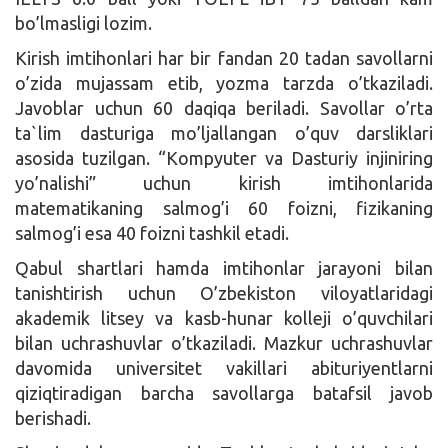
bo’lmasligi lozim.
Kirish imtihonlari har bir fandan 20 tadan savollarni
o’zida mujassam etib, yozma tarzda o’tkaziladi.
Javoblar uchun 60 daqiqa beriladi. Savollar o’rta
ta`lim dasturiga mo’ljallangan o’quv darsliklari
asosida tuzilgan. “Kompyuter va Dasturiy injiniring
yo’nalishi” uchun kirish imtihonlarida
matematikaning salmog’i 60 foizni, fizikaning
salmog’i esa 40 foizni tashkil etadi.
Qabul shartlari hamda imtihonlar jarayoni bilan
tanishtirish uchun O’zbekiston viloyatlaridagi
akademik litsey va kasb-hunar kolleji o’quvchilari
bilan uchrashuvlar o’tkaziladi. Mazkur uchrashuvlar
davomida universitet vakillari abituriyentlarni
qiziqtiradigan barcha savollarga batafsil javob
berishadi.