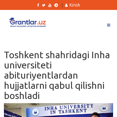
Kirish
|
Grantlar
Tanlovlar
Toshkent shahridagi Inha
Ishlar
universiteti
Kurslar
abituriyentlardan
Blog
hujjatlarni qabul qilishni
Yana
boshladi
Qidirish