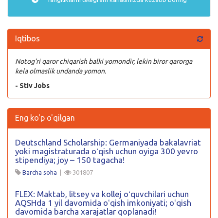
Iqtibos
Notog’ri qaror chiqarish balki yomondir, lekin biror qarorga
kela olmaslik undanda yomon.
- Stiv Jobs
Eng ko'p o'qilgan
Deutschland Scholarship: Germaniyada bakalavriat
yoki magistraturada oʻqish uchun oyiga 300 yevro
stipendiya; joy – 150 tagacha!
Barcha soha
|
301807
FLEX: Maktab, litsey va kollej oʻquvchilari uchun
AQSHda 1 yil davomida oʻqish imkoniyati; oʻqish
davomida barcha xarajatlar qoplanadi!