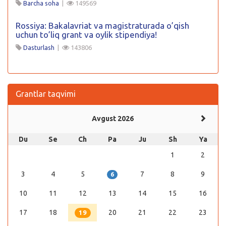
Barcha soha
|
149569
Rossiya: Bakalavriat va magistraturada o’qish
uchun to’liq grant va oylik stipendiya!
Dasturlash
|
143806
Grantlar taqvimi
Avgust 2026
Du
Se
Ch
Pa
Ju
Sh
Ya
1
2
3
4
5
7
8
9
6
10
11
12
13
14
15
16
17
18
20
21
22
23
19