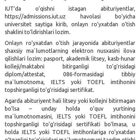
IUT’da o’qishni istagan abituriyentlar,
https://admissions.iut.uz havolasi bo’yicha
universitet saytiga kirib, onlayn ro’yxatdan o’tish
shaklini to’ldirishlari lozim.
Onlayn ro’yxatdan o’tish jarayonida abituriyentlar
shaxsiy ma`lumotlarning elektron nusxasini ilova
qilishlari lozim: pasport, akademik litsey, kasb-hunar
kolleji/maktabni bitirganligi to’g’risidagi
diplom/attestat, 086-formasidagi tibbiy
ma`lumotnoma, IELTS yoki TOEFL imtihonini
topshirganligi to’g’risidagi sertifikat.
Agarda abituriyent hali litsey yoki kollejni bitirmagan
bo’lsa – unday holda o’quv yurtining
ma`lumotnomasini, IELTS yoki TOEFL imtihonini
topshirganligi to’g’risidagi sertifikati bo’lmasa, u
holda IELTS yoki TOEFL imtihonlariga ro’yxatdan
o’tganligi to’g’risidagi ma`lumotnomani taqdim etishi