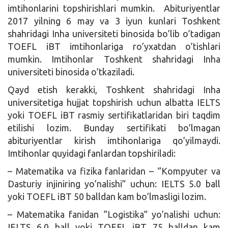
imtihonlarini topshirishlari mumkin. Abituriyentlar
2017 yilning 6 may va 3 iyun kunlari Toshkent
shahridagi Inha universiteti binosida bo’lib o’tadigan
TOEFL iBT imtihonlariga ro’yxatdan o’tishlari
mumkin. Imtihonlar Toshkent shahridagi Inha
universiteti binosida o’tkaziladi.
Qayd etish kerakki, Toshkent shahridagi Inha
universitetiga hujjat topshirish uchun albatta IELTS
yoki TOEFL iBT rasmiy sertifikatlaridan biri taqdim
etilishi lozim. Bunday sertifikati bo’lmagan
abituriyentlar kirish imtihonlariga qo’yilmaydi.
Imtihonlar quyidagi fanlardan topshiriladi:
– Matematika va fizika fanlaridan – “Kompyuter va
Dasturiy injiniring yo’nalishi” uchun: IELTS 5.0 ball
yoki TOEFL iBT 50 balldan kam bo’lmasligi lozim.
– Matematika fanidan “Logistika” yo’nalishi uchun:
IELTS 6.0 ball yoki TOEFL iBT 75 balldan kam