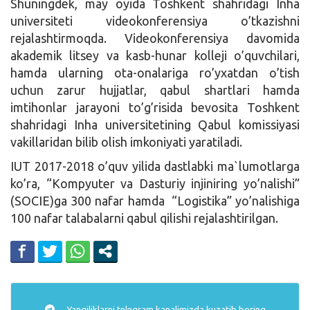
Shuningdek, may oyida Toshkent shahridagi Inha
universiteti videokonferensiya o’tkazishni
rejalashtirmoqda. Videokonferensiya davomida
akademik litsey va kasb-hunar kolleji o’quvchilari,
hamda ularning ota-onalariga ro’yxatdan o’tish
uchun zarur hujjatlar, qabul shartlari hamda
imtihonlar jarayoni to’g’risida bevosita Toshkent
shahridagi Inha universitetining Qabul komissiyasi
vakillaridan bilib olish imkoniyati yaratiladi.
IUT 2017-2018 o’quv yilida dastlabki ma`lumotlarga
ko’ra, “Kompyuter va Dasturiy injiniring yo’nalishi”
(SOCIE)ga 300 nafar hamda “Logistika” yo’nalishiga
100 nafar talabalarni qabul qilishi rejalashtirilgan.
Yangiliklarni
telegram
kanalimizda kuzatib boring