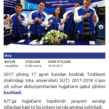
Kirish
Blog
BO'LIM
O'QILGAN
CHOP ETILGAN
Yangiliklar
6598 marta
18.04.2017
2017 yilning 17 aprel kunidan boshlab Toshkent
shahridagi Inha universiteti (IUT) 2017-2018 o’quv
yili uchun abituriyentlardan hujjatlarni qabul qilishni
boshladi
.
IUT’ga hujjatlarni topshirish jarayoni avvalgi
yillardagi kabi to’liq onlayn tarzda amalga oshiriladi.