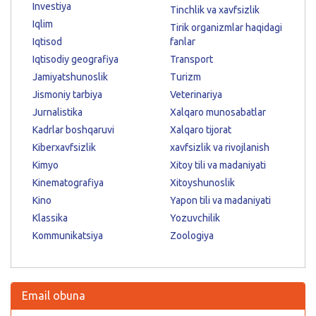
Investiya
Tinchlik va xavfsizlik
Iqlim
Tirik organizmlar haqidagi
Iqtisod
fanlar
Iqtisodiy geografiya
Transport
Jamiyatshunoslik
Turizm
Jismoniy tarbiya
Veterinariya
Jurnalistika
Xalqaro munosabatlar
Kadrlar boshqaruvi
Xalqaro tijorat
Kiberxavfsizlik
xavfsizlik va rivojlanish
Kimyo
Xitoy tili va madaniyati
Kinematografiya
Xitoyshunoslik
Kino
Yapon tili va madaniyati
Klassika
Yozuvchilik
Kommunikatsiya
Zoologiya
Email obuna