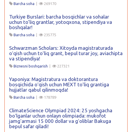
Barcha soha
|
269170
Turkiye Burslari: barcha bosqichlar va sohalar
uchun to’liq grantlar, yotoqxona, stipendiya va
boshqalar!
Barcha soha
|
235775
Schwarzman Scholars: Xitoyda magistraturada
oʻqish uchun toʻliq grant, bepul turar joy, aviachipta
va stipendiya!
Biznesni boshqarish
|
227321
Yaponiya: Magistratura va doktorantura
bosqichida oʻqish uchun MEXT toʻliq grantiga
hujjatlar qabul qilinmoqda!
Barcha soha
|
178789
ClimateScience Olympiad 2024: 25 yoshgacha
boʻlganlar uchun onlayn olimpiada: mukofot
jamgʻarmasi 15 000 dollar va gʻoliblar Bakuga
bepul safar qiladi!