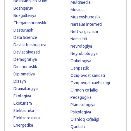
Boshlang'ich ta'lim
Multimedia
Boshqaruv
Musiqa
Buxgalteriya
Muzeyshunoslik
Chegarashunoslik
Narsalar interneti
Dasturlash
Neft va gaz ishi
Data Science
Nemis tili
Davlat boshqaruvi
Nevrologiya
Davlat siyosati
Neyrobiologiya
Demografiya
Onkologiya
Dinshunoslik
Oshpazlik
Diplomatiya
Oziq-ovqat sanoati
Dizayn
Oziq-ovqat xavfsizligi
Dramaturgiya
Oʻrmon xoʻjaligi
Ekologiya
Pedagogika
Ekoturizm
Planetologiya
Elektronika
Psixologiya
Elektrotexnika
Qishloq xo'jaligi
Energetika
Qurilish