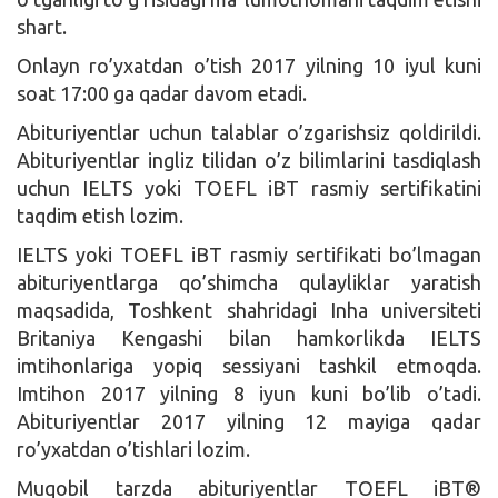
shart.
Onlayn ro’yxatdan o’tish 2017 yilning 10 iyul kuni
soat 17:00 ga qadar davom etadi.
Abituriyentlar uchun talablar o’zgarishsiz qoldirildi.
Abituriyentlar ingliz tilidan o’z bilimlarini tasdiqlash
uchun IELTS yoki TOEFL iBT rasmiy sertifikatini
taqdim etish lozim.
IELTS yoki TOEFL iBT rasmiy sertifikati bo’lmagan
abituriyentlarga qo’shimcha qulayliklar yaratish
maqsadida, Toshkent shahridagi Inha universiteti
Britaniya Kengashi bilan hamkorlikda IELTS
imtihonlariga yopiq sessiyani tashkil etmoqda.
Imtihon 2017 yilning 8 iyun kuni bo’lib o’tadi.
Abituriyentlar 2017 yilning 12 mayiga qadar
ro’yxatdan o’tishlari lozim.
Muqobil tarzda abituriyentlar TOEFL iBT®