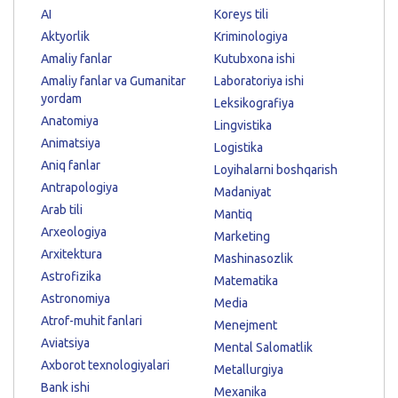
AI
Koreys tili
Aktyorlik
Kriminologiya
Amaliy fanlar
Kutubxona ishi
Amaliy fanlar va Gumanitar
Laboratoriya ishi
yordam
Leksikografiya
Anatomiya
Lingvistika
Animatsiya
Logistika
Aniq fanlar
Loyihalarni boshqarish
Antrapologiya
Madaniyat
Arab tili
Mantiq
Arxeologiya
Marketing
Arxitektura
Mashinasozlik
Astrofizika
Matematika
Astronomiya
Media
Atrof-muhit fanlari
Menejment
Aviatsiya
Mental Salomatlik
Axborot texnologiyalari
Metallurgiya
Bank ishi
Mexanika