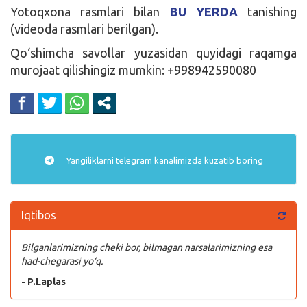
Yotoqxona rasmlari bilan
BU YERDA
tanishing
(videoda rasmlari berilgan).
Qo‘shimcha savollar yuzasidan quyidagi raqamga
murojaat qilishingiz mumkin: +998942590080
Yangiliklarni
telegram
kanalimizda kuzatib boring
Iqtibos
Bilganlarimizning cheki bor, bilmagan narsalarimizning esa
had-chegarasi yo‘q.
- P.Laplas