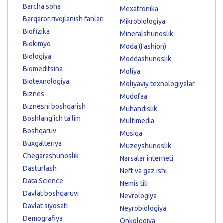
Barcha soha
Mexatronika
Barqaror rivojlanish fanlari
Mikrobiologiya
Biofizika
Mineralshunoslik
Biokimyo
Moda (Fashion)
Biologiya
Moddashunoslik
Biomeditsina
Moliya
Biotexnologiya
Moliyaviy texnologiyalar
Biznes
Mudofaa
Biznesni boshqarish
Muhandislik
Boshlang'ich ta'lim
Multimedia
Boshqaruv
Musiqa
Buxgalteriya
Muzeyshunoslik
Chegarashunoslik
Narsalar interneti
Dasturlash
Neft va gaz ishi
Data Science
Nemis tili
Davlat boshqaruvi
Nevrologiya
Davlat siyosati
Neyrobiologiya
Demografiya
Onkologiya