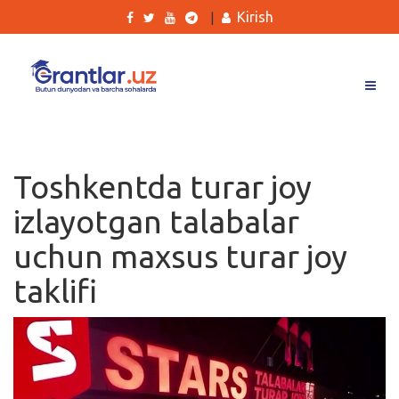
Kirish
|
Grantlar
Tanlovlar
Toshkentda turar joy
Ishlar
izlayotgan talabalar
Kurslar
uchun maxsus turar joy
Blog
taklifi
Yana
Qidirish