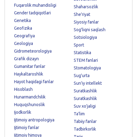
Fuqarolik muhandisligi
Shaharsozlik
Gender tadqiqotlari
She'riyat
Genetika
Siyosiy fanlar
Geofizika
Sog'liqni saqlash
Geografiya
Sotsiologiya
Geologiya
Sport
Gidrometeorologiya
Statistika
Grafik dizayn
STEM fanlari
Gumanitar fanlar
Stomatologiya
Haykaltaroshlik
Sug'urta
Hayot haqidagi fanlar
Sun'iy intellekt
Hisoblash
Suratkashlik
Hunarmandchilik
Suratkashlik
Huquqshunoslik
Suv xo'jaligi
Ijodkorlik
Ta'lim
Ijtimoiy antropologiya
Tabiiy fanlar
Ijtimoiy fanlar
Tadbirkorlik
Ijtimoiy himoya
Tarix