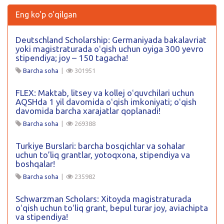
Eng ko'p o'qilgan
Deutschland Scholarship: Germaniyada bakalavriat
yoki magistraturada oʻqish uchun oyiga 300 yevro
stipendiya; joy – 150 tagacha!
Barcha soha
|
301951
FLEX: Maktab, litsey va kollej oʻquvchilari uchun
AQSHda 1 yil davomida oʻqish imkoniyati; oʻqish
davomida barcha xarajatlar qoplanadi!
Barcha soha
|
269388
Turkiye Burslari: barcha bosqichlar va sohalar
uchun to’liq grantlar, yotoqxona, stipendiya va
boshqalar!
Barcha soha
|
235982
Schwarzman Scholars: Xitoyda magistraturada
oʻqish uchun toʻliq grant, bepul turar joy, aviachipta
va stipendiya!