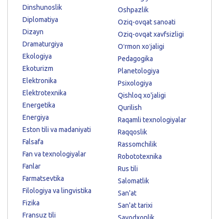
Dinshunoslik
Oshpazlik
Diplomatiya
Oziq-ovqat sanoati
Dizayn
Oziq-ovqat xavfsizligi
Dramaturgiya
Oʻrmon xoʻjaligi
Ekologiya
Pedagogika
Ekoturizm
Planetologiya
Elektronika
Psixologiya
Elektrotexnika
Qishloq xo'jaligi
Energetika
Qurilish
Energiya
Raqamli texnologiyalar
Eston tili va madaniyati
Raqqoslik
Falsafa
Rassomchilik
Fan va texnologiyalar
Robototexnika
Fanlar
Rus tili
Farmatsevtika
Salomatlik
Filologiya va lingvistika
San'at
Fizika
San'at tarixi
Fransuz tili
Savodxonlik