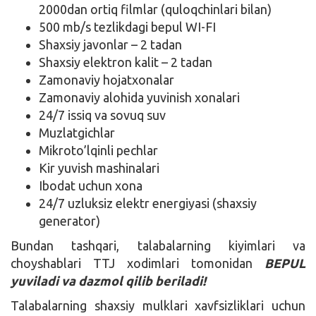
2000dan ortiq filmlar (quloqchinlari bilan)
500 mb/s tezlikdagi bepul WI-FI
Shaxsiy javonlar – 2 tadan
Shaxsiy elektron kalit – 2 tadan
Zamonaviy hojatxonalar
Zamonaviy alohida yuvinish xonalari
24/7 issiq va sovuq suv
Muzlatgichlar
Mikroto’lqinli pechlar
Kir yuvish mashinalari
Ibodat uchun xona
24/7 uzluksiz elektr energiyasi (shaxsiy
generator)
Bundan tashqari, talabalarning kiyimlari va
choyshablari TTJ xodimlari tomonidan
BEPUL
yuviladi va dazmol qilib beriladi!
Talabalarning shaxsiy mulklari xavfsizliklari uchun