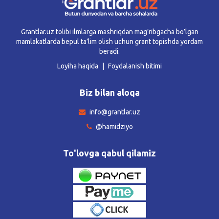
Grantlar.uz tolibi ilmlarga mashriqdan mag’ribgacha bo’lgan
mamlakatlarda bepul ta’lim olish uchun grant topishda yordam
beradi.
Loyiha haqida
Foydalanish bitimi
Biz bilan aloqa
info@grantlar.uz
@hamidziyo
To'lovga qabul qilamiz