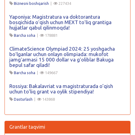
Biznesni boshqarish
|
227434
Yaponiya: Magistratura va doktorantura
bosqichida oʻqish uchun MEXT toʻliq grantiga
hujjatlar qabul qilinmoqda!
Barcha soha
|
178881
ClimateScience Olympiad 2024: 25 yoshgacha
boʻlganlar uchun onlayn olimpiada: mukofot
jamgʻarmasi 15 000 dollar va gʻoliblar Bakuga
bepul safar qiladi!
Barcha soha
|
149667
Rossiya: Bakalavriat va magistraturada o’qish
uchun to’liq grant va oylik stipendiya!
Dasturlash
|
143868
Grantlar taqvimi