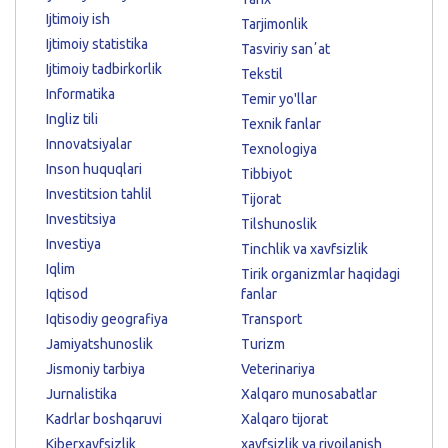
Ijtimoiy ish
Tarjimonlik
Ijtimoiy statistika
Tasviriy sanʼat
Ijtimoiy tadbirkorlik
Tekstil
Informatika
Temir yo'llar
Ingliz tili
Texnik fanlar
Innovatsiyalar
Texnologiya
Inson huquqlari
Tibbiyot
Investitsion tahlil
Tijorat
Investitsiya
Tilshunoslik
Investiya
Tinchlik va xavfsizlik
Iqlim
Tirik organizmlar haqidagi
Iqtisod
fanlar
Iqtisodiy geografiya
Transport
Jamiyatshunoslik
Turizm
Jismoniy tarbiya
Veterinariya
Jurnalistika
Xalqaro munosabatlar
Kadrlar boshqaruvi
Xalqaro tijorat
Kiberxavfsizlik
xavfsizlik va rivojlanish