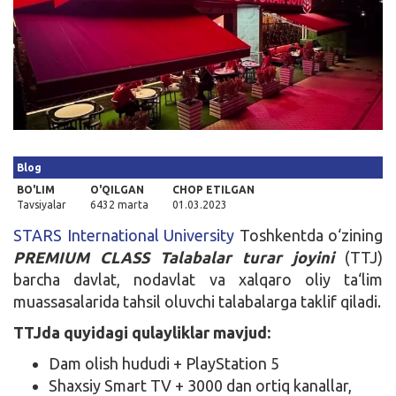
Kirish
Blog
BO'LIM
O'QILGAN
CHOP ETILGAN
Tavsiyalar
6432 marta
01.03.2023
STARS International University
Toshkentda o‘zining
PREMIUM CLASS Talabalar turar joyini
(TTJ)
barcha davlat, nodavlat va xalqaro oliy ta‘lim
muassasalarida tahsil oluvchi talabalarga taklif qiladi.
TTJda quyidagi qulayliklar mavjud:
Dam olish hududi + PlayStation 5
Shaxsiy Smart TV + 3000 dan ortiq kanallar,