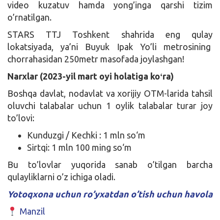
video kuzatuv hamda yong’inga qarshi tizim
o’rnatilgan.
STARS TTJ Toshkent shahrida eng qulay
lokatsiyada, ya’ni Buyuk Ipak Yo’li metrosining
chorrahasidan 250metr masofada joylashgan!
Narxlar (2023-yil mart oyi holatiga koʻra)
Boshqa davlat, nodavlat va xorijiy OTM-larida tahsil
oluvchi talabalar uchun 1 oylik talabalar turar joy
to’lovi:
Kunduzgi / Kechki : 1 mln so‘m
Sirtqi: 1 mln 100 ming so‘m
Bu to’lovlar yuqorida sanab o’tilgan barcha
qulayliklarni o’z ichiga oladi.
Yotoqxona uchun ro’yxatdan o’tish uchun havola
Manzil