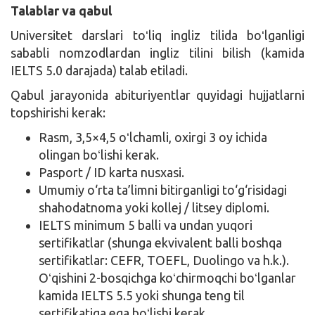
Talablar va qabul
Universitet darslari toʻliq ingliz tilida boʻlganligi
sababli nomzodlardan ingliz tilini bilish (kamida
IELTS 5.0 darajada) talab etiladi.
Qabul jarayonida abituriyentlar quyidagi hujjatlarni
topshirishi kerak:
Rasm, 3,5×4,5 oʻlchamli, oxirgi 3 oy ichida
olingan boʻlishi kerak.
Pasport / ID karta nusxasi.
Umumiy o‘rta ta’limni bitirganligi to‘g‘risidagi
shahodatnoma yoki kollej / litsey diplomi.
IELTS minimum 5 balli va undan yuqori
sertifikatlar (shunga ekvivalent balli boshqa
sertifikatlar: CEFR, TOEFL, Duolingo va h.k.).
Oʻqishini 2-bosqichga koʻchirmoqchi boʻlganlar
kamida IELTS 5.5 yoki shunga teng til
sertifikatiga ega boʻlishi kerak.