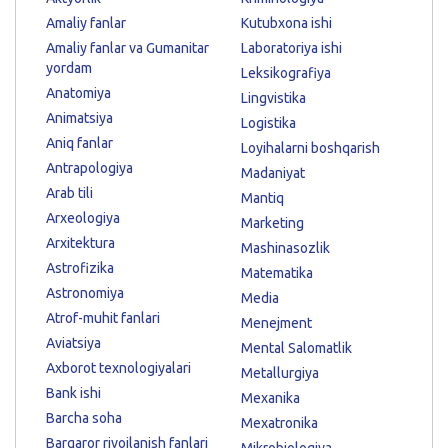
Amaliy fanlar
Kutubxona ishi
Amaliy fanlar va Gumanitar
Laboratoriya ishi
yordam
Leksikografiya
Anatomiya
Lingvistika
Animatsiya
Logistika
Aniq fanlar
Loyihalarni boshqarish
Antrapologiya
Madaniyat
Arab tili
Mantiq
Arxeologiya
Marketing
Arxitektura
Mashinasozlik
Astrofizika
Matematika
Astronomiya
Media
Atrof-muhit fanlari
Menejment
Aviatsiya
Mental Salomatlik
Axborot texnologiyalari
Metallurgiya
Bank ishi
Mexanika
Barcha soha
Mexatronika
Barqaror rivojlanish fanlari
Mikrobiologiya