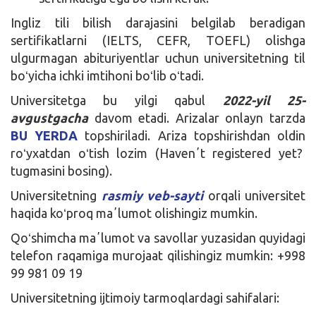
Ingliz tili bilish darajasini belgilab beradigan
sertifikatlarni (IELTS, CEFR, TOEFL) olishga
ulgurmagan abituriyentlar uchun universitetning til
boʻyicha ichki imtihoni boʻlib oʻtadi.
Universitetga bu yilgi qabul
2022-yil 25-
avgustgacha
davom etadi. Arizalar onlayn tarzda
BU YERDA
topshiriladi. Ariza topshirishdan oldin
roʻyxatdan oʻtish lozim (Havenʼt registered yet?
tugmasini bosing).
Universitetning
rasmiy veb-sayti
orqali universitet
haqida koʻproq maʼlumot olishingiz mumkin.
Qoʻshimcha maʼlumot va savollar yuzasidan quyidagi
telefon raqamiga murojaat qilishingiz mumkin: +998
99 981 09 19
Universitetning ijtimoiy tarmoqlardagi sahifalari: