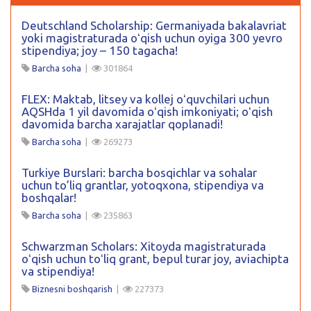
Deutschland Scholarship: Germaniyada bakalavriat
yoki magistraturada oʻqish uchun oyiga 300 yevro
stipendiya; joy – 150 tagacha!
Barcha soha
|
301864
FLEX: Maktab, litsey va kollej oʻquvchilari uchun
AQSHda 1 yil davomida oʻqish imkoniyati; oʻqish
davomida barcha xarajatlar qoplanadi!
Barcha soha
|
269273
Turkiye Burslari: barcha bosqichlar va sohalar
uchun to’liq grantlar, yotoqxona, stipendiya va
boshqalar!
Barcha soha
|
235863
Schwarzman Scholars: Xitoyda magistraturada
oʻqish uchun toʻliq grant, bepul turar joy, aviachipta
va stipendiya!
Biznesni boshqarish
|
227373