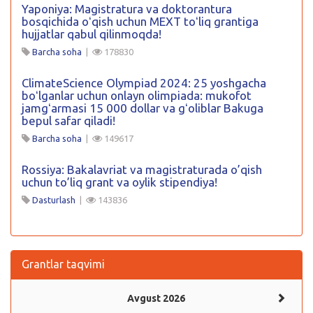
Yaponiya: Magistratura va doktorantura
bosqichida oʻqish uchun MEXT toʻliq grantiga
hujjatlar qabul qilinmoqda!
Barcha soha
|
178830
ClimateScience Olympiad 2024: 25 yoshgacha
boʻlganlar uchun onlayn olimpiada: mukofot
jamgʻarmasi 15 000 dollar va gʻoliblar Bakuga
bepul safar qiladi!
Barcha soha
|
149617
Rossiya: Bakalavriat va magistraturada o’qish
uchun to’liq grant va oylik stipendiya!
Dasturlash
|
143836
Grantlar taqvimi
Avgust 2026