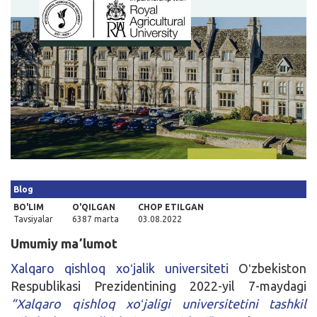
Kirish
Blog
BO'LIM
O'QILGAN
CHOP ETILGAN
Tavsiyalar
6387 marta
03.08.2022
Umumiy maʼlumot
Xalqaro qishloq xoʻjalik universiteti
Oʻzbekiston
Respublikasi Prezidentining 2022-yil 7-maydagi
“Xalqaro qishloq xoʻjaligi universitetini tashkil