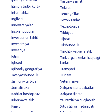
Ijtimoiy statistika
Tasviriy sanʼat
Ijtimoiy tadbirkorlik
Tekstil
Informatika
Temir yo'llar
Ingliz tili
Texnik fanlar
Innovatsiyalar
Texnologiya
Inson huquqlari
Tibbiyot
Investitsion tahlil
Tijorat
Investitsiya
Tilshunoslik
Investiya
Tinchlik va xavfsizlik
Iqlim
Tirik organizmlar haqidagi
Iqtisod
fanlar
Iqtisodiy geografiya
Transport
Jamiyatshunoslik
Turizm
Jismoniy tarbiya
Veterinariya
Jurnalistika
Xalqaro munosabatlar
Kadrlar boshqaruvi
Xalqaro tijorat
Kiberxavfsizlik
xavfsizlik va rivojlanish
Kimyo
Xitoy tili va madaniyati