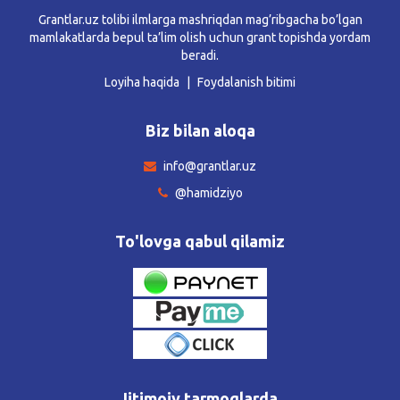
Grantlar.uz tolibi ilmlarga mashriqdan mag’ribgacha bo’lgan
mamlakatlarda bepul ta’lim olish uchun grant topishda yordam
beradi.
Loyiha haqida
Foydalanish bitimi
Biz bilan aloqa
info@grantlar.uz
@hamidziyo
To'lovga qabul qilamiz
Ijtimoiy tarmoqlarda