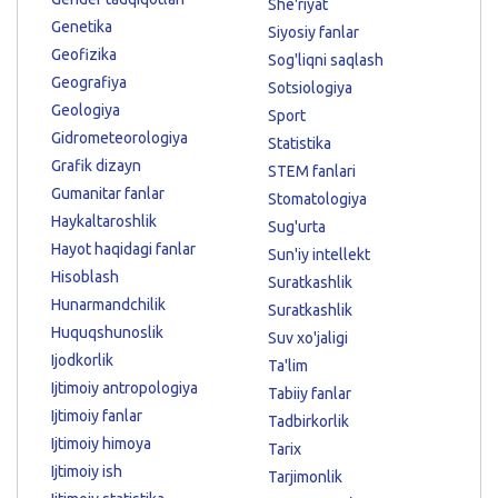
She'riyat
Genetika
Siyosiy fanlar
Geofizika
Sog'liqni saqlash
Geografiya
Sotsiologiya
Geologiya
Sport
Gidrometeorologiya
Statistika
Grafik dizayn
STEM fanlari
Gumanitar fanlar
Stomatologiya
Haykaltaroshlik
Sug'urta
Hayot haqidagi fanlar
Sun'iy intellekt
Hisoblash
Suratkashlik
Hunarmandchilik
Suratkashlik
Huquqshunoslik
Suv xo'jaligi
Ijodkorlik
Ta'lim
Ijtimoiy antropologiya
Tabiiy fanlar
Ijtimoiy fanlar
Tadbirkorlik
Ijtimoiy himoya
Tarix
Ijtimoiy ish
Tarjimonlik