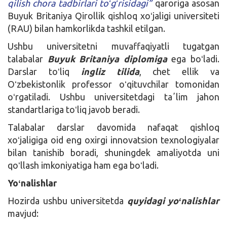
qilish chora tadbirlari toʻgʻrisidagi”
qaroriga asosan
Buyuk Britaniya Qirollik qishloq xoʻjaligi universiteti
(RAU) bilan hamkorlikda tashkil etilgan.
Ushbu universitetni muvaffaqiyatli tugatgan
talabalar
Buyuk Britaniya diplomiga
ega boʻladi.
Darslar toʻliq
ingliz tilida
, chet ellik va
Oʻzbekistonlik professor oʻqituvchilar tomonidan
oʻrgatiladi. Ushbu universitetdagi taʼlim jahon
standartlariga toʻliq javob beradi.
Talabalar darslar davomida nafaqat qishloq
xoʻjaligiga oid eng oxirgi innovatsion texnologiyalar
bilan tanishib boradi, shuningdek amaliyotda uni
qoʻllash imkoniyatiga ham ega boʻladi.
Yoʻnalishlar
Hozirda ushbu universitetda
quyidagi yoʻnalishlar
mavjud: