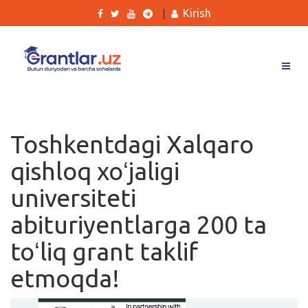
Kirish
|
Grantlar
Tanlovlar
Toshkentdagi Xalqaro
Ishlar
qishloq xoʻjaligi
Kurslar
universiteti
Blog
abituriyentlarga 200 ta
Yana
toʻliq grant taklif
etmoqda!
Qidirish