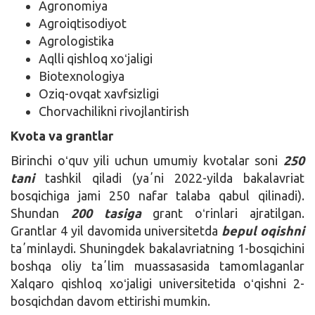
Agronomiya
Agroiqtisodiyot
Agrologistika
Aqlli qishloq xoʻjaligi
Biotexnologiya
Oziq-ovqat xavfsizligi
Chorvachilikni rivojlantirish
Kvota va grantlar
Birinchi oʻquv yili uchun umumiy kvotalar soni
250
tani
tashkil qiladi (yaʼni 2022-yilda bakalavriat
bosqichiga jami 250 nafar talaba qabul qilinadi).
Shundan
200 tasiga
grant oʻrinlari ajratilgan.
Grantlar 4 yil davomida universitetda
bepul oqishni
taʼminlaydi. Shuningdek bakalavriatning 1-bosqichini
boshqa oliy taʼlim muassasasida tamomlaganlar
Xalqaro qishloq xoʻjaligi universitetida oʻqishni 2-
bosqichdan davom ettirishi mumkin.