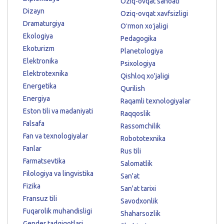
Oziq-ovqat sanoati
Dizayn
Oziq-ovqat xavfsizligi
Dramaturgiya
Oʻrmon xoʻjaligi
Ekologiya
Pedagogika
Ekoturizm
Planetologiya
Elektronika
Psixologiya
Elektrotexnika
Qishloq xo'jaligi
Energetika
Qurilish
Energiya
Raqamli texnologiyalar
Eston tili va madaniyati
Raqqoslik
Falsafa
Rassomchilik
Fan va texnologiyalar
Robototexnika
Fanlar
Rus tili
Farmatsevtika
Salomatlik
Filologiya va lingvistika
San'at
Fizika
San'at tarixi
Fransuz tili
Savodxonlik
Fuqarolik muhandisligi
Shaharsozlik
Gender tadqiqotlari