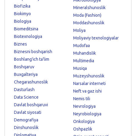
Biofizika
Mineralshunoslik
Biokimyo
Moda (Fashion)
Biologiya
Moddashunoslik
Biomeditsina
Moliya
Biotexnologiya
Moliyaviy texnologiyalar
Biznes
Mudofaa
Biznesni boshqarish
Muhandislik
Boshlang'ich ta'lim
Multimedia
Boshqaruv
Musiqa
Buxgalteriya
Muzeyshunoslik
Chegarashunoslik
Narsalar interneti
Dasturlash
Neft va gaz ishi
Data Science
Nemis tili
Davlat boshqaruvi
Nevrologiya
Davlat siyosati
Neyrobiologiya
Demografiya
Onkologiya
Dinshunoslik
Oshpazlik
Diplomatiya