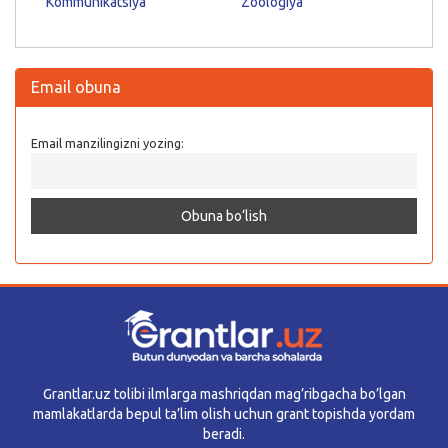
Kommunikatsiya
Zoologiya
Email obuna
Email manzilingizni yozing:
Grantlar.uz tolibi ilmlarga mashriqdan mag’ribgacha bo’lgan
mamlakatlarda bepul ta’lim olish uchun grant topishda yordam
beradi.