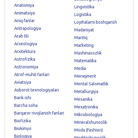
Anatomiya
Lingvistika
Animatsiya
Logistika
Aniq fanlar
Loyihalarni boshqarish
Antrapologiya
Madaniyat
Arab tili
Mantiq
Arxeologiya
Marketing
Arxitektura
Mashinasozlik
Astrofizika
Matematika
Astronomiya
Media
Atrof-muhit fanlari
Menejment
Aviatsiya
Mental Salomatlik
Axborot texnologiyalari
Metallurgiya
Bank ishi
Mexanika
Barcha soha
Mexatronika
Barqaror rivojlanish fanlari
Mikrobiologiya
Biofizika
Mineralshunoslik
Biokimyo
Moda (Fashion)
Biologiya
Moddashunoslik