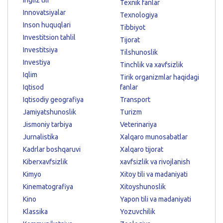
Texnik fanlar
Innovatsiyalar
Texnologiya
Inson huquqlari
Tibbiyot
Investitsion tahlil
Tijorat
Investitsiya
Tilshunoslik
Investiya
Tinchlik va xavfsizlik
Iqlim
Tirik organizmlar haqidagi
Iqtisod
fanlar
Iqtisodiy geografiya
Transport
Jamiyatshunoslik
Turizm
Jismoniy tarbiya
Veterinariya
Jurnalistika
Xalqaro munosabatlar
Kadrlar boshqaruvi
Xalqaro tijorat
Kiberxavfsizlik
xavfsizlik va rivojlanish
Kimyo
Xitoy tili va madaniyati
Kinematografiya
Xitoyshunoslik
Kino
Yapon tili va madaniyati
Klassika
Yozuvchilik