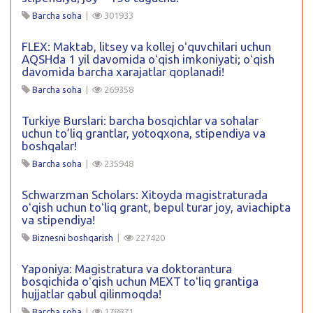
Barcha soha
|
301933
FLEX: Maktab, litsey va kollej oʻquvchilari uchun
AQSHda 1 yil davomida oʻqish imkoniyati; oʻqish
davomida barcha xarajatlar qoplanadi!
Barcha soha
|
269358
Turkiye Burslari: barcha bosqichlar va sohalar
uchun to’liq grantlar, yotoqxona, stipendiya va
boshqalar!
Barcha soha
|
235948
Schwarzman Scholars: Xitoyda magistraturada
oʻqish uchun toʻliq grant, bepul turar joy, aviachipta
va stipendiya!
Biznesni boshqarish
|
227420
Yaponiya: Magistratura va doktorantura
bosqichida oʻqish uchun MEXT toʻliq grantiga
hujjatlar qabul qilinmoqda!
Barcha soha
|
178871