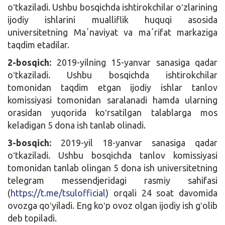
oʻtkaziladi.
Ushbu bosqichda ishtirokchilar oʻzlarining
ijodiy ishlarini mualliflik huquqi asosida
universitetning Maʼnaviyat va maʼrifat markaziga
taqdim etadilar.
2-bosqich:
2019-yilning 15-yanvar sanasiga qadar
oʻtkaziladi.
Ushbu bosqichda ishtirokchilar
tomonidan taqdim etgan ijodiy ishlar tanlov
komissiyasi tomonidan saralanadi hamda ularning
orasidan yuqorida koʻrsatilgan talablarga mos
keladigan 5 dona ish tanlab olinadi.
3-bosqich:
2019-yil 18-yanvar sanasiga qadar
oʻtkaziladi. Ushbu bosqichda tanlov komissiyasi
tomonidan tanlab olingan 5 dona ish universitetning
telegram messendjeridagi rasmiy sahifasi
(
https://t.me/tsulofficial
) orqali 24 soat davomida
ovozga qoʻyiladi. Eng koʻp ovoz olgan ijodiy ish gʻolib
deb topiladi.