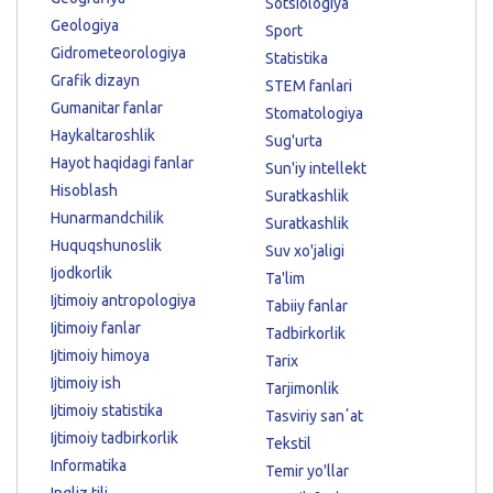
Sotsiologiya
Geologiya
Sport
Gidrometeorologiya
Statistika
Grafik dizayn
STEM fanlari
Gumanitar fanlar
Stomatologiya
Haykaltaroshlik
Sug'urta
Hayot haqidagi fanlar
Sun'iy intellekt
Hisoblash
Suratkashlik
Hunarmandchilik
Suratkashlik
Huquqshunoslik
Suv xo'jaligi
Ijodkorlik
Ta'lim
Ijtimoiy antropologiya
Tabiiy fanlar
Ijtimoiy fanlar
Tadbirkorlik
Ijtimoiy himoya
Tarix
Ijtimoiy ish
Tarjimonlik
Ijtimoiy statistika
Tasviriy sanʼat
Ijtimoiy tadbirkorlik
Tekstil
Informatika
Temir yo'llar
Ingliz tili