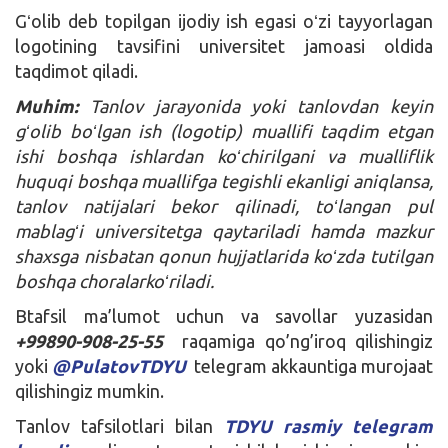
Gʻolib deb topilgan ijodiy ish egasi oʻzi tayyorlagan
logotining tavsifini universitet jamoasi oldida
taqdimot qiladi.
Muhim:
Tanlov jarayonida yoki tanlovdan keyin
gʻolib boʻlgan ish (logotip) muallifi taqdim etgan
ishi boshqa ishlardan koʻchirilgani va mualliflik
huquqi boshqa muallifga tegishli ekanligi aniqlansa,
tanlov natijalari bekor qilinadi, toʻlangan pul
mablagʻi universitetga qaytariladi hamda mazkur
shaxsga nisbatan qonun hujjatlarida koʻzda tutilgan
boshqa choralarkoʻriladi.
Btafsil ma’lumot uchun va savollar yuzasidan
+99890-908-25-55
raqamiga qo’ng’iroq qilishingiz
yoki
@PulatovTDYU
telegram akkauntiga murojaat
qilishingiz mumkin.
Tanlov tafsilotlari bilan
TDYU rasmiy telegram