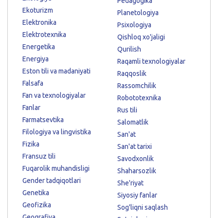
Pedagogika
Ekoturizm
Planetologiya
Elektronika
Psixologiya
Elektrotexnika
Qishloq xo'jaligi
Energetika
Qurilish
Energiya
Raqamli texnologiyalar
Eston tili va madaniyati
Raqqoslik
Falsafa
Rassomchilik
Fan va texnologiyalar
Robototexnika
Fanlar
Rus tili
Farmatsevtika
Salomatlik
Filologiya va lingvistika
San'at
Fizika
San'at tarixi
Fransuz tili
Savodxonlik
Fuqarolik muhandisligi
Shaharsozlik
Gender tadqiqotlari
She'riyat
Genetika
Siyosiy fanlar
Geofizika
Sog'liqni saqlash
Geografiya