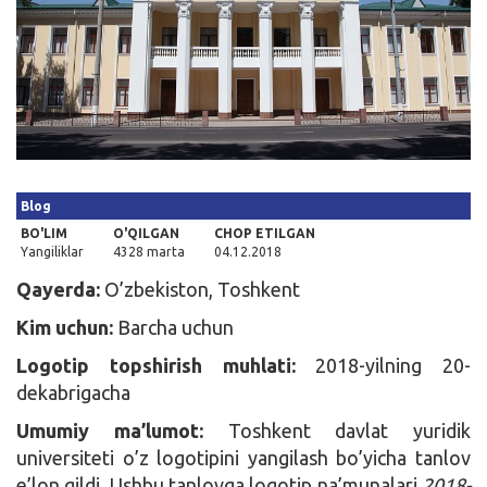
Kirish
Blog
BO'LIM
O'QILGAN
CHOP ETILGAN
Yangiliklar
4328 marta
04.12.2018
Qayerda:
O’zbekiston, Toshkent
Kim uchun:
Barcha uchun
Logotip topshirish muhlati:
2018-yilning 20-
dekabrigacha
Umumiy ma’lumot:
Toshkent davlat yuridik
universiteti o’z logotipini yangilash bo’yicha tanlov
e’lon qildi. Ushbu tanlovga logotip na’munalari
2018-