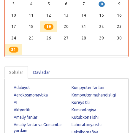
3
4
5
6
7
9
8
10
11
12
13
14
15
16
17
18
20
21
22
23
19
24
25
26
27
28
29
30
31
Sohalar
Davlatlar
Adabiyot
Kompyuter fanlari
Aerokosmonavtika
Kompyuter muhandisligi
AI
Koreys tili
Aktyorlik
Kriminologiya
Amaliy fanlar
Kutubxona ishi
Amaliy fanlar va Gumanitar
Laboratoriya ishi
yordam
Leksikografiya