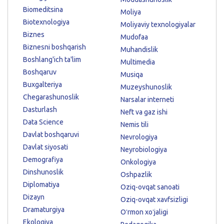
Biomeditsina
Moliya
Biotexnologiya
Moliyaviy texnologiyalar
Biznes
Mudofaa
Biznesni boshqarish
Muhandislik
Boshlang'ich ta'lim
Multimedia
Boshqaruv
Musiqa
Buxgalteriya
Muzeyshunoslik
Chegarashunoslik
Narsalar interneti
Dasturlash
Neft va gaz ishi
Data Science
Nemis tili
Davlat boshqaruvi
Nevrologiya
Davlat siyosati
Neyrobiologiya
Demografiya
Onkologiya
Dinshunoslik
Oshpazlik
Diplomatiya
Oziq-ovqat sanoati
Dizayn
Oziq-ovqat xavfsizligi
Dramaturgiya
Oʻrmon xoʻjaligi
Ekologiya