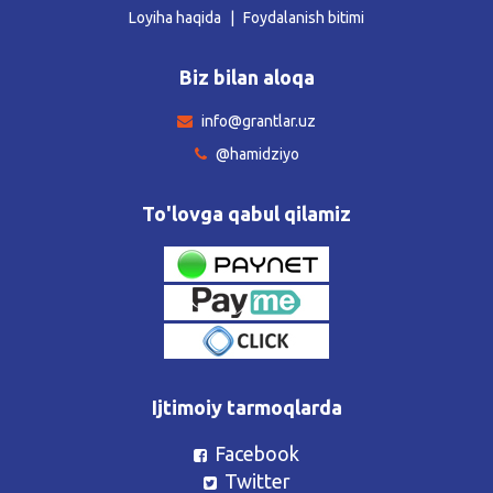
Loyiha haqida
Foydalanish bitimi
Biz bilan aloqa
info@grantlar.uz
@hamidziyo
To'lovga qabul qilamiz
Ijtimoiy tarmoqlarda
Facebook
Twitter