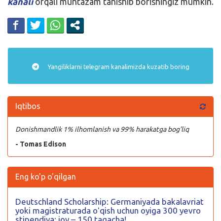
kanali
orqali muntazam tanishib borishingiz mumkin.
Yangiliklarni
telegram
kanalimizda kuzatib boring
Iqtibos
Donishmandlik 1% ilhomlanish va 99% harakatga bog’liq
- Tomas Edison
Eng ko'p o'qilgan
Deutschland Scholarship: Germaniyada bakalavriat
yoki magistraturada oʻqish uchun oyiga 300 yevro
stipendiya; joy – 150 tagacha!