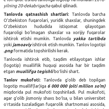
yilning 20-dekabrigacha
qabul qilinadi.
Tanlovda qatnashish shartlari:
Tanlovda barcha
O’zbekiston fuqarolari, yuridik shaxslar, shuningdek
O’zbekiston hududida istiqomat qilayotgan
fuqaroligi bo’lmagan shaxslar va xorijiy fuqarolar
ishtirok etishi mumkin. Tanlovda
yakka tartibda
yoki
jamoaviy
ishtirok etish mumkin. Tanlov logotipi
.png
formatida topshirilishi kerak.
Tanlovda ishtirok etib, taqdim etilayotgan ishlar
(logotip) mualliflik huquqi asosida har bir taqdim
etgan
muallifga tegishli
boʻlishi shart.
Tanlov mukofoti:
Tanlovda g’olib deb topilgan
logotip muallif(lar)iga
6 000 000 (olti million so’m)
miqdorida pul mukofoti topshiriladi. Pul mukofoti,
agar g’olib jismoniy shaxs boʻlsa, u bilan universitet
oʻrtasida tuzaladigan fuqarolik shartnomasi asosida,