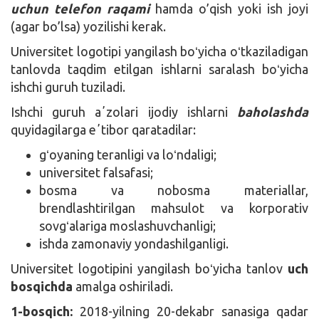
uchun telefon raqami
hamda o’qish yoki ish joyi
(agar bo’lsa) yozilishi kerak.
Universitet logotipi yangilash boʻyicha oʻtkaziladigan
tanlovda taqdim etilgan ishlarni saralash boʻyicha
ishchi guruh tuziladi.
Ishchi guruh aʼzolari ijodiy ishlarni
baholashda
quyidagilarga eʼtibor qaratadilar:
gʻoyaning teranligi va loʻndaligi;
universitet falsafasi;
bosma va nobosma materiallar,
brendlashtirilgan mahsulot va korporativ
sovgʻalariga moslashuvchanligi;
ishda zamonaviy yondashilganligi.
Universitet logotipini yangilash boʻyicha tanlov
uch
bosqichda
amalga oshiriladi.
1-bosqich:
2018-yilning 20-dekabr sanasiga qadar