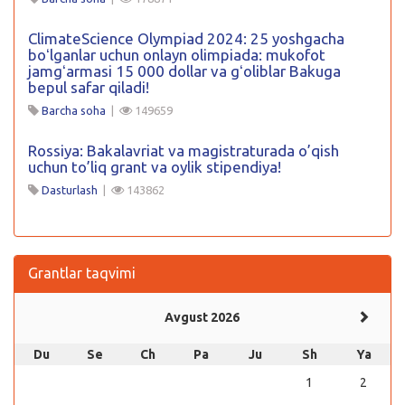
ClimateScience Olympiad 2024: 25 yoshgacha
boʻlganlar uchun onlayn olimpiada: mukofot
jamgʻarmasi 15 000 dollar va gʻoliblar Bakuga
bepul safar qiladi!
Barcha soha
|
149659
Rossiya: Bakalavriat va magistraturada o’qish
uchun to’liq grant va oylik stipendiya!
Dasturlash
|
143862
Grantlar taqvimi
Avgust 2026
Du
Se
Ch
Pa
Ju
Sh
Ya
1
2