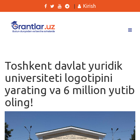
Kirish
|
Grantlar
Tanlovlar
Toshkent davlat yuridik
Ishlar
universiteti logotipini
Kurslar
yarating va 6 million yutib
Blog
oling!
Yana
Qidirish