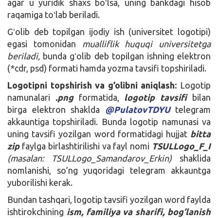
agar u yuridik shaxs boʻlsa, uning bankdagi hisob
raqamiga toʻlab beriladi.
Gʻolib deb topilgan ijodiy ish (universitet logotipi)
egasi tomonidan
mualliflik huquqi universitetga
beriladi,
bunda gʻolib deb topilgan ishning elektron
(*cdr, psd) formati hamda yozma tavsifi topshiriladi.
Logotipni topshirish va g’olibni aniqlash:
Logotip
namunalari
.png
formatida,
logotip tavsifi
bilan
birga elektron shaklda
@PulatovTDYU
telegram
akkauntiga topshiriladi. Bunda logotip namunasi va
uning tavsifi yozilgan word formatidagi hujjat
bitta
zip
faylga birlashtirilishi va fayl nomi
TSULLogo_F_I
(masalan: TSULLogo_Samandarov_Erkin)
shaklida
nomlanishi, so’ng yuqoridagi telegram akkauntga
yuborilishi kerak.
Bundan tashqari, logotip tavsifi yozilgan word faylda
ishtirokchining
ism, familiya va sharifi, bog’lanish