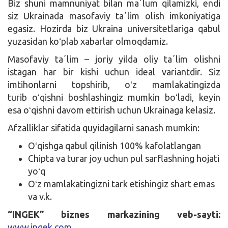
Biz shuni mamnuniyat bilan maʼlum qilamizki, endi
siz Ukrainada masofaviy taʼlim olish imkoniyatiga
egasiz. Hozirda biz Ukraina universitetlariga qabul
yuzasidan koʻplab xabarlar olmoqdamiz.
Masofaviy taʼlim – joriy yilda oliy taʼlim olishni
istagan har bir kishi uchun ideal variantdir. Siz
imtihonlarni topshirib, oʻz mamlakatingizda
turib oʻqishni boshlashingiz mumkin boʻladi, keyin
esa oʻqishni davom ettirish uchun Ukrainaga kelasiz.
Afzalliklar sifatida quyidagilarni sanash mumkin:
Oʻqishga qabul qilinish 100% kafolatlangan
Chipta va turar joy uchun pul sarflashning hojati
yoʻq
Oʻz mamlakatingizni tark etishingiz shart emas
va v.k.
“INGEK” biznes markazining veb-sayti:
www.ingek.com