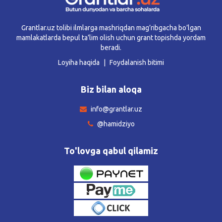
Grantlar.uz tolibi ilmlarga mashriqdan mag’ribgacha bo’lgan
mamlakatlarda bepul ta’lim olish uchun grant topishda yordam
beradi.
Loyiha haqida
Foydalanish bitimi
Biz bilan aloqa
info@grantlar.uz
@hamidziyo
To'lovga qabul qilamiz