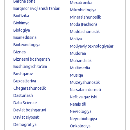
Barcha soha
Mexatronika
Barqaror rivojlanish fanlari
Mikrobiologiya
Biofizika
Mineralshunoslik
Biokimyo
Moda (Fashion)
Biologiya
Moddashunoslik
Biomeditsina
Moliya
Biotexnologiya
Moliyaviy texnologiyalar
Biznes
Mudofaa
Biznesni boshqarish
Muhandislik
Boshlang'ich ta'lim
Multimedia
Boshqaruv
Musiqa
Buxgalteriya
Muzeyshunoslik
Chegarashunoslik
Narsalar interneti
Dasturlash
Neft va gaz ishi
Data Science
Nemis tili
Davlat boshqaruvi
Nevrologiya
Davlat siyosati
Neyrobiologiya
Demografiya
Onkologiya