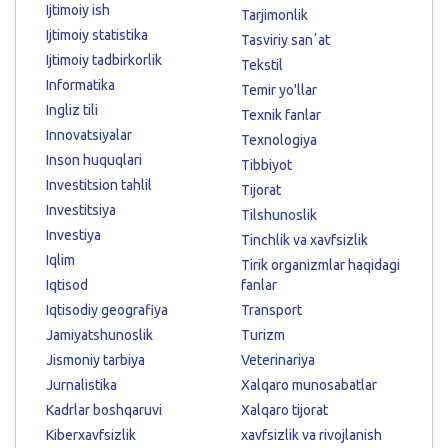
Ijtimoiy ish
Tarjimonlik
Ijtimoiy statistika
Tasviriy sanʼat
Ijtimoiy tadbirkorlik
Tekstil
Informatika
Temir yo'llar
Ingliz tili
Texnik fanlar
Innovatsiyalar
Texnologiya
Inson huquqlari
Tibbiyot
Investitsion tahlil
Tijorat
Investitsiya
Tilshunoslik
Investiya
Tinchlik va xavfsizlik
Iqlim
Tirik organizmlar haqidagi
Iqtisod
fanlar
Iqtisodiy geografiya
Transport
Jamiyatshunoslik
Turizm
Jismoniy tarbiya
Veterinariya
Jurnalistika
Xalqaro munosabatlar
Kadrlar boshqaruvi
Xalqaro tijorat
Kiberxavfsizlik
xavfsizlik va rivojlanish