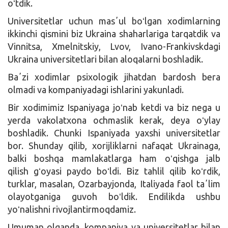
oʻtdik.
Universitetlar uchun masʼul boʻlgan xodimlarning
ikkinchi qismini biz Ukraina shaharlariga tarqatdik va
Vinnitsa, Xmelnitskiy, Lvov, Ivano-Frankivskdagi
Ukraina universitetlari bilan aloqalarni boshladik.
Baʼzi xodimlar psixologik jihatdan bardosh bera
olmadi va kompaniyadagi ishlarini yakunladi.
Bir xodimimiz Ispaniyaga joʻnab ketdi va biz nega u
yerda vakolatxona ochmaslik kerak, deya oʻylay
boshladik. Chunki Ispaniyada yaxshi universitetlar
bor. Shunday qilib, xorijliklarni nafaqat Ukrainaga,
balki boshqa mamlakatlarga ham oʻqishga jalb
qilish gʻoyasi paydo boʻldi. Biz tahlil qilib koʻrdik,
turklar, masalan, Ozarbayjonda, Italiyada faol taʼlim
olayotganiga guvoh boʻldik. Endilikda ushbu
yoʻnalishni rivojlantirmoqdamiz.
Umuman olganda, kompaniya va universitetlar bilan