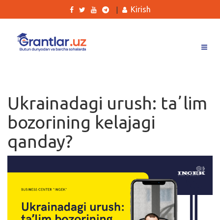
Kirish
|
Grantlar
Tanlovlar
Ukrainadagi urush: taʼlim
Ishlar
bozorining kelajagi
Kurslar
qanday?
Blog
Yana
Qidirish