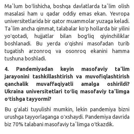
Maʼlum boʻlishicha, boshqa davlatlarda taʼlim olish
masalasi ham u qadar oddiy emas ekan. Yevropa
universitetlarida bir qator muammolar yuzaga keladi.
Taʼlim ancha qimmat, talabalar koʻp hollarda bir yilini
yoʻqotadi, hujjatlar bilan bogʻliq qiyinchiliklar
boshlanadi. Bu yerda oʻqishni masofadan turib
tugatish arzonroq va osonroq ekanini hamma
tushuna boshladi.
4. Pandemiyadan keyin masofaviy taʼlim
jarayonini tashkillashtirish va muvofiqlashtirish
qanchalik muvaffaqiyatli amalga oshirildi?
Ukraina universitetlari toʻliq masofaviy taʼlimga
oʻtishga tayyormi?
Bu gʻalati tuyulishi mumkin, lekin pandemiya bizni
urushga tayyorlaganga oʻxshaydi. Pandemiya davrida
biz 70% talabani masofaviy taʼlimga oʻtkazdik.