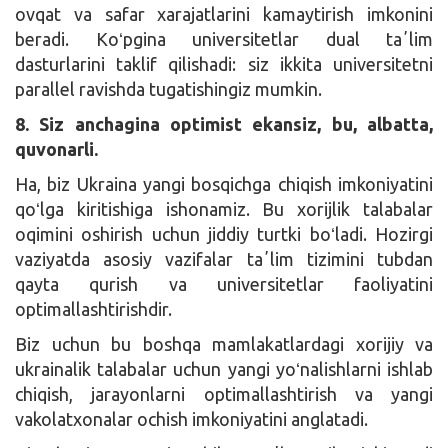
ovqat va safar xarajatlarini kamaytirish imkonini
beradi. Koʻpgina universitetlar dual taʼlim
dasturlarini taklif qilishadi: siz ikkita universitetni
parallel ravishda tugatishingiz mumkin.
8. Siz anchagina optimist ekansiz, bu, albatta,
quvonarli.
Ha, biz Ukraina yangi bosqichga chiqish imkoniyatini
qoʻlga kiritishiga ishonamiz. Bu xorijlik talabalar
oqimini oshirish uchun jiddiy turtki boʻladi. Hozirgi
vaziyatda asosiy vazifalar taʼlim tizimini tubdan
qayta qurish va universitetlar faoliyatini
optimallashtirishdir.
Biz uchun bu boshqa mamlakatlardagi xorijiy va
ukrainalik talabalar uchun yangi yoʻnalishlarni ishlab
chiqish, jarayonlarni optimallashtirish va yangi
vakolatxonalar ochish imkoniyatini anglatadi.