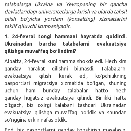
talabalarga Ukraina va Yevropaning bir qancha
davlatlaridagi universitetlarga kirish va ularda tahsil
olish boʻyicha yordam (konsalting) xizmatlarini
taklif qiluvchi kompaniyadir.
1. 24-fevral tongi hammani hayratda qoldirdi.
Ukrainadan barcha talabalarni evakuatsiya
qilishga muvaffaq boʻlindimi?
Albatta, 24-fevral kuni hamma shokda edi. Hech kim
qanday harakat qilishni bilmasdi. Talabalarni
evakuatsiya qilish kerak edi, koʻpchilikning
pasportlari migratsiya xizmatida boʻlgan, shuning
uchun ham bunday talabalar hatto hech
qanday hujjatsiz evakuatsiya qilindi. Bir-ikki hafta
oʻtgach, biz oxirgi talabani tashqari Ukrainadan
evakuatsiya qilishga muvaffaq boʻldik va shundan
soʻnggina erkin nafas oldik.
Endi biz pasportlarni qanday topshirish masalasini