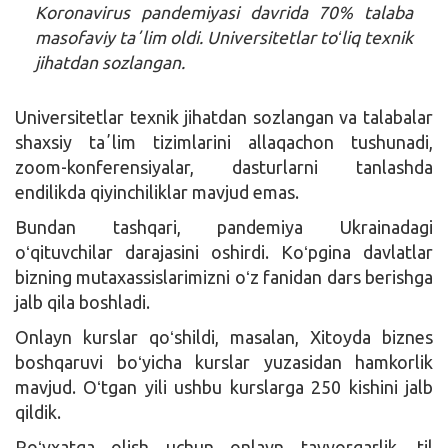
Koronavirus pandemiyasi davrida 70% talaba
masofaviy taʼlim oldi. Universitetlar toʻliq texnik
jihatdan sozlangan.
Universitetlar texnik jihatdan sozlangan va talabalar
shaxsiy taʼlim tizimlarini allaqachon tushunadi,
zoom-konferensiyalar, dasturlarni tanlashda
endilikda qiyinchiliklar mavjud emas.
Bundan tashqari, pandemiya Ukrainadagi
oʻqituvchilar darajasini oshirdi. Koʻpgina davlatlar
bizning mutaxassislarimizni oʻz fanidan dars berishga
jalb qila boshladi.
Onlayn kurslar qoʻshildi, masalan, Xitoyda biznes
boshqaruvi boʻyicha kurslar yuzasidan hamkorlik
mavjud. Oʻtgan yili ushbu kurslarga 250 kishini jalb
qildik.
Roʻyxatga olish uchun onlayn tayyorgarlik, til