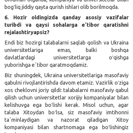
bogʻliq jiddiy qayta qurish ishlari olib borilmoqda.
6. Hozir oldingizda qanday asosiy vazifalar
turibdi va qaysi sohalarga eʼtibor qaratishni
rejalashtiryapsiz?
Endi biz hozirgi talabalarni saqlab qolish va Ukraina
universitetlariga emas, balki boshqa
davlatlardagi universitetlarga oʻqishga
yuborishga eʼtibor qaratmoqdamiz.
Biz shuningdek, Ukraina universitetlariga masofaviy
qabulni rivojlantirishda davom etamiz. Vazirlik oʻziga
xos cheklovni joriy qildi: talabalarni masofaviy qabul
qilish uchun universitetlar xorijiy kompaniyalar bilan
kelishuvga ega boʻlishi kerak. Misol uchun, agar
talaba Xitoydan boʻlsa, siz masofaviy imtihonni
taʼminlaydigan va nazorat qiladigan Xitoy
kompaniyasi bilan shartnomaga ega boʻlishingiz