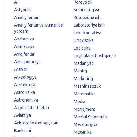
AI
Koreys tili
Aktyorlik
Kriminologiya
Amaliy fanlar
Kutubxona ishi
Amaliy fanlar va Gumanitar
Laboratoriya ishi
yordam
Leksikografiya
Anatomiya
Lingvistika
Animatsiya
Logistika
Aniq fanlar
Loyihalarni boshqarish
Antrapologiya
Madaniyat
Arab tili
Mantiq
Arxeologiya
Marketing
Arxitektura
Mashinasozlik
Astrofizika
Matematika
Astronomiya
Media
Atrof-muhit fanlari
Menejment
Aviatsiya
Mental Salomatlik
Axborot texnologiyalari
Metallurgiya
Bank ishi
Mexanika