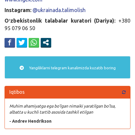
Instagram:
@ukrainada.talimolish
Oʻzbekistonlik talabalar kuratori (Dariya):
+380
95 079 06 50
Yangiliklarni
telegram
kanalimizda kuzatib boring
Iqtibos
Muhim ahamiyatga ega bo’lgan nimaiki yaratilgan bo’lsa,
albatta u kuchli tartib asosida tashkil etilgan
- Andrev Hendrikson