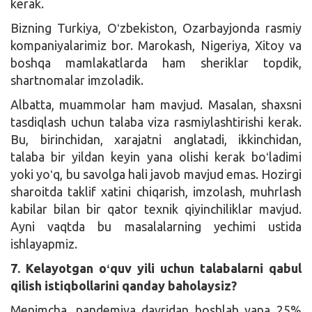
kerak.
Bizning Turkiya, Oʻzbekiston, Ozarbayjonda rasmiy
kompaniyalarimiz bor. Marokash, Nigeriya, Xitoy va
boshqa mamlakatlarda ham sheriklar topdik,
shartnomalar imzoladik.
Albatta, muammolar ham mavjud. Masalan, shaxsni
tasdiqlash uchun talaba viza rasmiylashtirishi kerak.
Bu, birinchidan, xarajatni anglatadi, ikkinchidan,
talaba bir yildan keyin yana olishi kerak boʻladimi
yoki yoʻq, bu savolga hali javob mavjud emas. Hozirgi
sharoitda taklif xatini chiqarish, imzolash, muhrlash
kabilar bilan bir qator texnik qiyinchiliklar mavjud.
Ayni vaqtda bu masalalarning yechimi ustida
ishlayapmiz.
7. Kelayotgan oʻquv yili uchun talabalarni qabul
qilish istiqbollarini qanday baholaysiz?
Menimcha, pandemiya davridan boshlab yana 25%