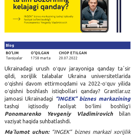
Kirish
Blog
BO'LIM
O'QILGAN
CHOP ETILGAN
Tavsiyalar
1758 marta
20.07.2022
Ukrainadagi urush oʻquv jarayoniga qanday taʼsir
qildi, xorijlik talabalar Ukraina universitetlarida
oʻqishni davom ettirmoqdami va 2022-oʻquv yilida
oʻqishni boshlash istiqbollari qanday? Grantlar.uz
jamoasi Ukrainadagi
“INGEK” biznes markazining
tashqi iqtisodiy faoliyat boʻlimi boshligʻi
Ponomarenko Yevgeniy Vladimirovich
bilan
vaziyat haqida suhbatlashdi.
Maʼlumot uchun:
“INGEK” biznes markazi xorijlik