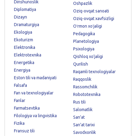
Dinshunoslik
Oshpazlik
Diplomatiya
Oziq-ovqat sanoati
Dizayn
Oziq-ovqat xavfsizligi
Dramaturgiya
Oʻrmon xoʻjaligi
Ekologiya
Pedagogika
Ekoturizm
Planetologiya
Elektronika
Psixologiya
Elektrotexnika
Qishloq xo'jaligi
Energetika
Qurilish
Energiya
Raqamli texnologiyalar
Eston tili va madaniyati
Raqqoslik
Falsafa
Rassomchilik
Fan va texnologiyalar
Robototexnika
Fanlar
Rus tili
Farmatsevtika
Salomatlik
Filologiya va lingvistika
San'at
Fizika
San'at tarixi
Fransuz tili
Savodxonlik