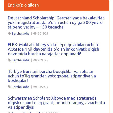
Eng ko'p o'qilgan
Deutschland Scholarship: Germaniyada bakalavriat
yoki magistraturada oʻqish uchun oyiga 300 yevro
stipendiya; joy – 150 tagacha!
Barcha soha
|
301905
FLEX: Maktab, litsey va kollej oʻquvchilari uchun
AQSHda 1 yil davomida oʻqish imkoniyati; oʻqish
davomida barcha xarajatlar qoplanadi!
Barcha soha
|
269325
Turkiye Burslari: barcha bosqichlar va sohalar
uchun to’liq grantlar, yotoqxona, stipendiya va
boshqalar!
Barcha soha
|
235924
Schwarzman Scholars: Xitoyda magistraturada
oʻqish uchun toʻliq grant, bepul turar joy, aviachipta
va stipendiya!