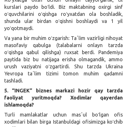
kurslari paydo boʻldi. Biz maktabning oxirgi sinf
oʻquvchilarini oʻqishga roʻyxatdan ola boshladik,
shunda ular birdan oʻqishni boshlaydi va 1 yil
yoʻqotmaydi.
Va yana bir muhim oʻzgarish: Taʼlim vazirligi nihoyat
masofaviy qabulga (talabalarni onlayn tarzda
oʻqishga qabul qilishga) ruxsat berdi. Pandemiya
paytida biz bu natijaga erisha olmagandik, ammo
urush vaziyatni oʻzgartirdi. Shu tarzda Ukraina
Yevropa taʼlim tizimi tomon muhim qadamni
tashladi.
5. “INGEK” biznes markazi hozir qay tarzda
faoliyat yuritmoqda? Xodimlar qayerdan
ishlamoqda?
Turli mamlakatlar uchun masʼul boʻlgan ofis
xodimlari bilan birga Istanbuldagi ofisimizga koʻchib