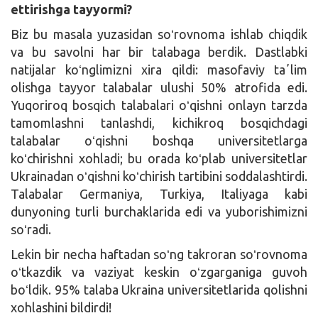
ettirishga tayyormi?
Biz bu masala yuzasidan soʻrovnoma ishlab chiqdik
va bu savolni har bir talabaga berdik. Dastlabki
natijalar koʻnglimizni xira qildi: masofaviy taʼlim
olishga tayyor talabalar ulushi 50% atrofida edi.
Yuqoriroq bosqich talabalari oʻqishni onlayn tarzda
tamomlashni tanlashdi, kichikroq bosqichdagi
talabalar oʻqishni boshqa universitetlarga
koʻchirishni xohladi; bu orada koʻplab universitetlar
Ukrainadan oʻqishni koʻchirish tartibini soddalashtirdi.
Talabalar Germaniya, Turkiya, Italiyaga kabi
dunyoning turli burchaklarida edi va yuborishimizni
soʻradi.
Lekin bir necha haftadan soʻng takroran soʻrovnoma
oʻtkazdik va vaziyat keskin oʻzgarganiga guvoh
boʻldik. 95% talaba Ukraina universitetlarida qolishni
xohlashini bildirdi!