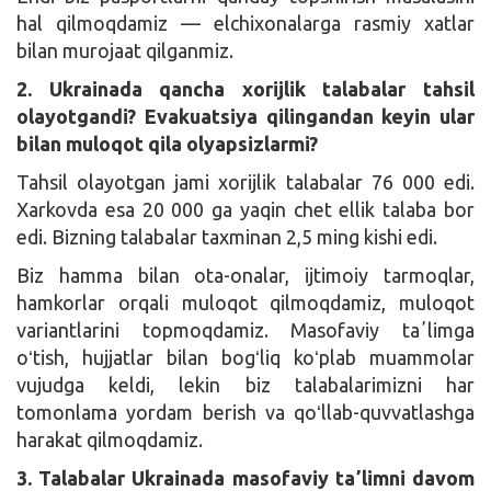
hal qilmoqdamiz — elchixonalarga rasmiy xatlar
bilan murojaat qilganmiz.
2. Ukrainada qancha xorijlik talabalar tahsil
olayotgandi? Evakuatsiya qilingandan keyin ular
bilan muloqot qila olyapsizlarmi?
Tahsil olayotgan jami xorijlik talabalar 76 000 edi.
Xarkovda esa 20 000 ga yaqin chet ellik talaba bor
edi. Bizning talabalar taxminan 2,5 ming kishi edi.
Biz hamma bilan ota-onalar, ijtimoiy tarmoqlar,
hamkorlar orqali muloqot qilmoqdamiz, muloqot
variantlarini topmoqdamiz. Masofaviy taʼlimga
oʻtish, hujjatlar bilan bogʻliq koʻplab muammolar
vujudga keldi, lekin biz talabalarimizni har
tomonlama yordam berish va qoʻllab-quvvatlashga
harakat qilmoqdamiz.
3. Talabalar Ukrainada masofaviy taʼlimni davom