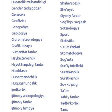
Fuqarolik muhandisligi
Shaharsozlik
Gender tadqiqotlari
She'riyat
Genetika
Siyosiy fanlar
Geofizika
Sog'liqni saqlash
Geografiya
Sotsiologiya
Geologiya
Sport
Gidrometeorologiya
Statistika
Grafik dizayn
STEM fanlari
Gumanitar fanlar
Stomatologiya
Haykaltaroshlik
Sug'urta
Hayot haqidagi fanlar
Sun'iy intellekt
Hisoblash
Suratkashlik
Hunarmandchilik
Suratkashlik
Huquqshunoslik
Suv xo'jaligi
Ijodkorlik
Ta'lim
Ijtimoiy antropologiya
Tabiiy fanlar
Ijtimoiy fanlar
Tadbirkorlik
Ijtimoiy himoya
Tarix