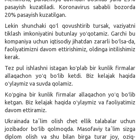
pasayish kuzatiladi. Koronavirus sababli bozorda
20% pasayish kuzatilgan.
Lekin shunchaki qoʻl qovushtirib tursak, vaziyatni
tiklash imkoniyatini butunlay yoʻqotamiz. Garchi bu
kompaniya uchun iqtisodiy jihatdan zararli boʻlsa-da,
faoliyatimizni davom ettirishimiz, oldinga intilishimiz
kerak.
Tez pul ishlashni istagan koʻplab bir kunlik firmalar
allaqachon yoʻq boʻlib ketdi. Biz kelajak haqida
oʻylaymiz va suvda qolamiz.
Koʻpgina bir kunlik firmalar allaqachon yoʻq boʻlib
ketgan. Biz kelajak haqida oʻylaymiz va faoliyatimiz
davom ettiramiz.
Ukrainada taʼlim olish chet ellik talabalar uchun
jozibador boʻlib qolmoqda. Masofaviy taʼlim sizga
diplom olish va shu bilan birga turar joy, oziq-