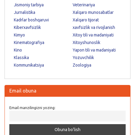
Jismoniy tarbiya
Veterinariya
Jurnalistika
Xalqaro munosabatlar
Kadrlar boshqaruvi
Xalqaro tijorat
Kiberxavfsizlik
xavfsizlik va rivojlanish
Kimyo
Xitoy tili va madaniyati
Kinematografiya
Xitoyshunoslik
Kino
Yapon tili va madaniyati
Klassika
Yozuvchilik
Kommunikatsiya
Zoologiya
Email obuna
Email manzilingizni yozing: