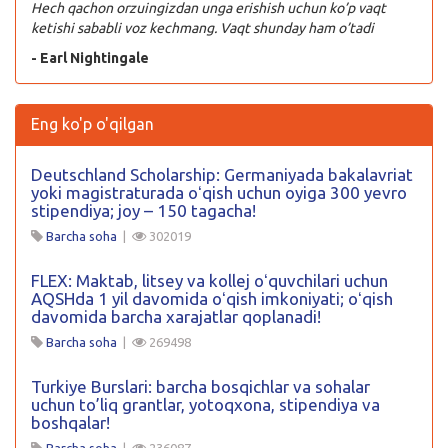
Hech qachon orzuingizdan unga erishish uchun ko’p vaqt
ketishi sababli voz kechmang. Vaqt shunday ham o’tadi
- Earl Nightingale
Eng ko'p o'qilgan
Deutschland Scholarship: Germaniyada bakalavriat
yoki magistraturada oʻqish uchun oyiga 300 yevro
stipendiya; joy – 150 tagacha!
Barcha soha
|
302019
FLEX: Maktab, litsey va kollej oʻquvchilari uchun
AQSHda 1 yil davomida oʻqish imkoniyati; oʻqish
davomida barcha xarajatlar qoplanadi!
Barcha soha
|
269498
Turkiye Burslari: barcha bosqichlar va sohalar
uchun to’liq grantlar, yotoqxona, stipendiya va
boshqalar!
Barcha soha
|
236087