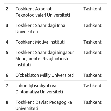
2
Toshkent Axborot
Tashkent
Texnologiyalari Universiteti
3
Toshkent Shahridagi Inha
Tashkent
Universiteti
4
Toshkent Moliya Instituti
Tashkent
5
Toshkent Shahridagi Singapur
Tashkent
Menejmentni Rivojlantirish
Instituti
6
O’zbekiston Milliy Universiteti
Tashkent
7
Jahon Iqtisodiyoti va
Tashkent
Diplomatiya Universiteti
8
Toshkent Davlat Pedagogika
Tashkent
Universiteti