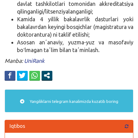
davlat tashkilotlari tomonidan akkreditatsiya
qilinganligi/litsenziyalanganligi;
Kamida 4 yillik bakalavrlik dasturlari yoki
bakalavrdan keyingi bosqichlar (magistratura va
doktorantura) ni taklif etilishi;
Asosan anʼanaviy, yuzma-yuz va masofaviy
boʻlmagan taʼlim bilan taʼminlash.
Manba:
UniRank
Yangiliklarni
telegram
kanalimizda kuzatib boring
Iqtibos