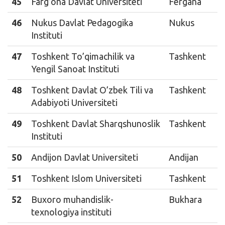
45
Farg’ona Davlat Universiteti
Fergana
46
Nukus Davlat Pedagogika
Nukus
Instituti
47
Toshkent To’qimachilik va
Tashkent
Yengil Sanoat Instituti
48
Toshkent Davlat O’zbek Tili va
Tashkent
Adabiyoti Universiteti
49
Toshkent Davlat Sharqshunoslik
Tashkent
Instituti
50
Andijon Davlat Universiteti
Andijan
51
Toshkent Islom Universiteti
Tashkent
52
Buxoro muhandislik-
Bukhara
texnologiya instituti