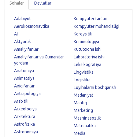
Sohalar
Davlatlar
Adabiyot
Kompyuter fanlari
Aerokosmonavtika
Kompyuter muhandisligi
AI
Koreys tili
Aktyorlik
Kriminologiya
Amaliy fanlar
Kutubxona ishi
Amaliy fanlar va Gumanitar
Laboratoriya ishi
yordam
Leksikografiya
Anatomiya
Lingvistika
Animatsiya
Logistika
Aniq fanlar
Loyihalarni boshqarish
Antrapologiya
Madaniyat
Arab tili
Mantiq
Arxeologiya
Marketing
Arxitektura
Mashinasozlik
Astrofizika
Matematika
Astronomiya
Media