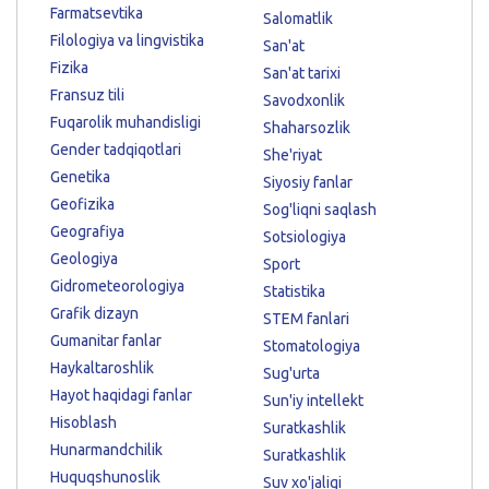
Farmatsevtika
Salomatlik
Filologiya va lingvistika
San'at
Fizika
San'at tarixi
Fransuz tili
Savodxonlik
Fuqarolik muhandisligi
Shaharsozlik
Gender tadqiqotlari
She'riyat
Genetika
Siyosiy fanlar
Geofizika
Sog'liqni saqlash
Geografiya
Sotsiologiya
Geologiya
Sport
Gidrometeorologiya
Statistika
Grafik dizayn
STEM fanlari
Gumanitar fanlar
Stomatologiya
Haykaltaroshlik
Sug'urta
Hayot haqidagi fanlar
Sun'iy intellekt
Hisoblash
Suratkashlik
Hunarmandchilik
Suratkashlik
Huquqshunoslik
Suv xo'jaligi