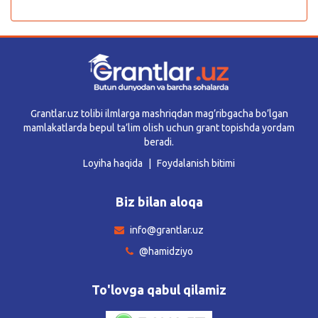
Grantlar.uz tolibi ilmlarga mashriqdan mag’ribgacha bo’lgan
mamlakatlarda bepul ta’lim olish uchun grant topishda yordam
beradi.
Loyiha haqida
Foydalanish bitimi
Biz bilan aloqa
info@grantlar.uz
@hamidziyo
To'lovga qabul qilamiz