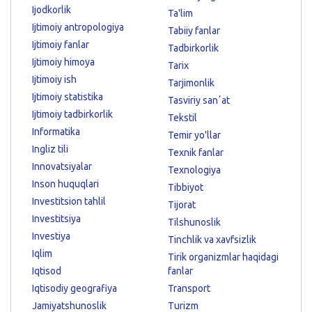
Ijodkorlik
Ta'lim
Ijtimoiy antropologiya
Tabiiy fanlar
Ijtimoiy fanlar
Tadbirkorlik
Ijtimoiy himoya
Tarix
Ijtimoiy ish
Tarjimonlik
Ijtimoiy statistika
Tasviriy sanʼat
Ijtimoiy tadbirkorlik
Tekstil
Informatika
Temir yo'llar
Ingliz tili
Texnik fanlar
Innovatsiyalar
Texnologiya
Inson huquqlari
Tibbiyot
Investitsion tahlil
Tijorat
Investitsiya
Tilshunoslik
Investiya
Tinchlik va xavfsizlik
Iqlim
Tirik organizmlar haqidagi
Iqtisod
fanlar
Iqtisodiy geografiya
Transport
Jamiyatshunoslik
Turizm