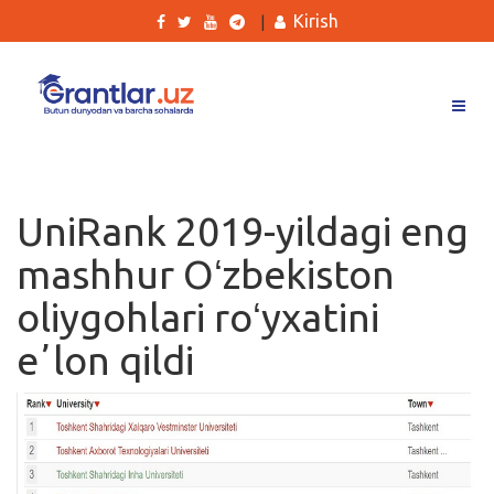
Kirish
|
Grantlar
Tanlovlar
UniRank 2019-yildagi eng
Ishlar
mashhur Oʻzbekiston
Kurslar
oliygohlari roʻyxatini
Blog
eʼlon qildi
Yana
Qidirish