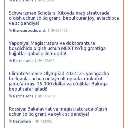
Schwarzman Scholars: Xitoyda magistraturada
oʻqish uchun toʻliq grant, bepul turar joy, aviachipta
va stipendiya!
Biznesni boshqarish
|
227479
Yaponiya: Magistratura va doktorantura
bosqichida oʻqish uchun MEXT toʻliq grantiga
hujjatlar qabul qilinmoqda!
Barcha soha
|
178923
ClimateScience Olympiad 2024: 25 yoshgacha
boʻlganlar uchun onlayn olimpiada: mukofot
jamgʻarmasi 15 000 dollar va gʻoliblar Bakuga
bepul safar qiladi!
Barcha soha
|
149710
Rossiya: Bakalavriat va magistraturada o’qish
uchun to’liq grant va oylik stipendiya!
Dasturlash
|
143905