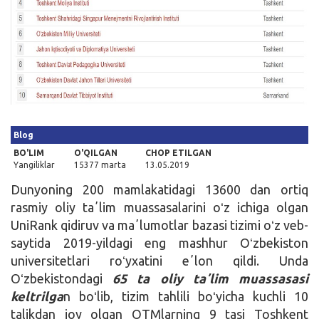
Kirish
Blog
BO'LIM
O'QILGAN
CHOP ETILGAN
Yangiliklar
15377 marta
13.05.2019
Dunyoning 200 mamlakatidagi 13600 dan ortiq
rasmiy oliy taʼlim muassasalarini oʻz ichiga olgan
UniRank qidiruv va maʼlumotlar bazasi tizimi oʻz veb-
saytida 2019-yildagi eng mashhur Oʻzbekiston
universitetlari roʻyxatini eʼlon qildi. Unda
Oʻzbekistondagi
65 ta oliy taʼlim muassasasi
keltrilga
n boʻlib, tizim tahlili boʻyicha kuchli 10
talikdan joy olgan OTMlarning 9 tasi Toshkent