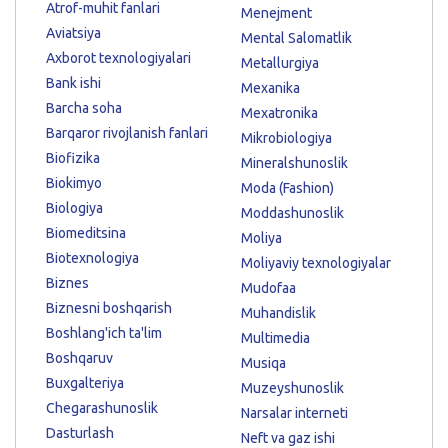
Atrof-muhit fanlari
Menejment
Aviatsiya
Mental Salomatlik
Axborot texnologiyalari
Metallurgiya
Bank ishi
Mexanika
Barcha soha
Mexatronika
Barqaror rivojlanish fanlari
Mikrobiologiya
Biofizika
Mineralshunoslik
Biokimyo
Moda (Fashion)
Biologiya
Moddashunoslik
Biomeditsina
Moliya
Biotexnologiya
Moliyaviy texnologiyalar
Biznes
Mudofaa
Biznesni boshqarish
Muhandislik
Boshlang'ich ta'lim
Multimedia
Boshqaruv
Musiqa
Buxgalteriya
Muzeyshunoslik
Chegarashunoslik
Narsalar interneti
Dasturlash
Neft va gaz ishi