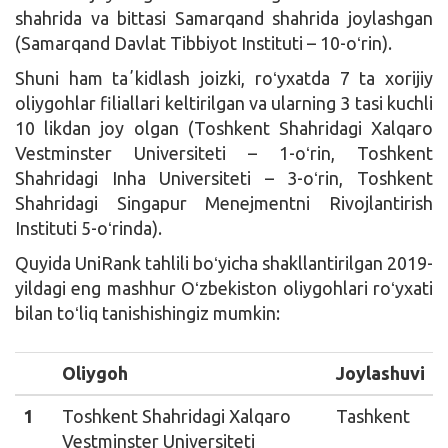
shahrida va bittasi Samarqand shahrida joylashgan
(Samarqand Davlat Tibbiyot Instituti – 10-oʻrin).
Shuni ham taʼkidlash joizki, roʻyxatda 7 ta xorijiy
oliygohlar filiallari keltirilgan va ularning 3 tasi kuchli
10 likdan joy olgan (Toshkent Shahridagi Xalqaro
Vestminster Universiteti – 1-oʻrin, Toshkent
Shahridagi Inha Universiteti – 3-oʻrin, Toshkent
Shahridagi Singapur Menejmentni Rivojlantirish
Instituti 5-oʻrinda).
Quyida UniRank tahlili boʻyicha shakllantirilgan 2019-
yildagi eng mashhur Oʻzbekiston oliygohlari roʻyxati
bilan toʻliq tanishishingiz mumkin:
Oliygoh
Joylashuvi
1
Toshkent Shahridagi Xalqaro
Tashkent
Vestminster Universiteti