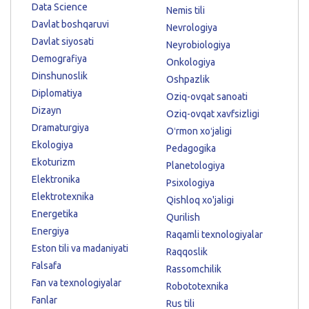
Data Science
Nemis tili
Davlat boshqaruvi
Nevrologiya
Davlat siyosati
Neyrobiologiya
Demografiya
Onkologiya
Dinshunoslik
Oshpazlik
Diplomatiya
Oziq-ovqat sanoati
Dizayn
Oziq-ovqat xavfsizligi
Dramaturgiya
Oʻrmon xoʻjaligi
Ekologiya
Pedagogika
Ekoturizm
Planetologiya
Elektronika
Psixologiya
Elektrotexnika
Qishloq xo'jaligi
Energetika
Qurilish
Energiya
Raqamli texnologiyalar
Eston tili va madaniyati
Raqqoslik
Falsafa
Rassomchilik
Fan va texnologiyalar
Robototexnika
Fanlar
Rus tili