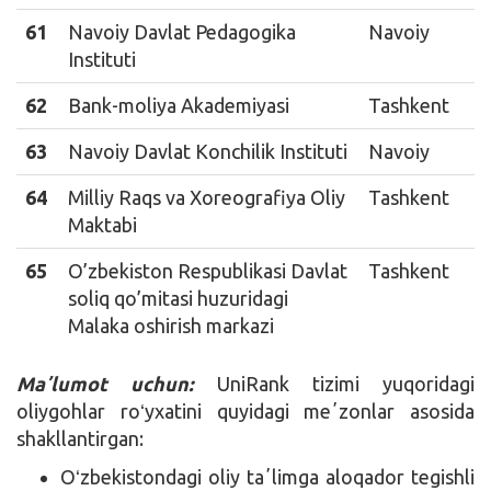
61
Navoiy Davlat Pedagogika
Navoiy
Instituti
62
Bank-moliya Akademiyasi
Tashkent
63
Navoiy Davlat Konchilik Instituti
Navoiy
64
Milliy Raqs va Xoreografiya Oliy
Tashkent
Maktabi
65
O’zbekiston Respublikasi Davlat
Tashkent
soliq qo’mitasi huzuridagi
Malaka oshirish markazi
Maʼlumot uchun:
UniRank tizimi yuqoridagi
oliygohlar roʻyxatini quyidagi meʼzonlar asosida
shakllantirgan:
Oʻzbekistondagi oliy taʼlimga aloqador tegishli