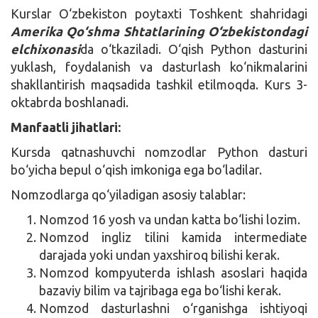
Kurslar O‘zbekiston poytaxti Toshkent shahridagi
Amerika Qo‘shma Shtatlarining O‘zbekistondagi
elchixonasi
da o‘tkaziladi. O‘qish Python dasturini
yuklash, foydalanish va dasturlash ko‘nikmalarini
shakllantirish maqsadida tashkil etilmoqda. Kurs 3-
oktabrda boshlanadi.
Manfaatli jihatlari:
Kursda qatnashuvchi nomzodlar Python dasturi
bo‘yicha bepul o‘qish imkoniga ega bo‘ladilar.
Nomzodlarga qo‘yiladigan asosiy talablar:
Nomzod 16 yosh va undan katta bo‘lishi lozim.
Nomzod ingliz tilini kamida intermediate
darajada yoki undan yaxshiroq bilishi kerak.
Nomzod kompyuterda ishlash asoslari haqida
bazaviy bilim va tajribaga ega bo‘lishi kerak.
Nomzod dasturlashni o‘rganishga ishtiyoqi