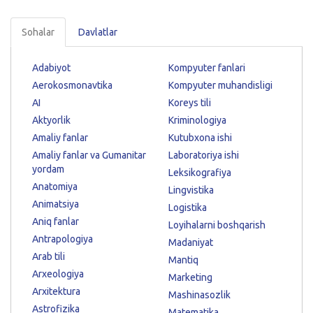
Sohalar
Davlatlar
Adabiyot
Kompyuter fanlari
Aerokosmonavtika
Kompyuter muhandisligi
AI
Koreys tili
Aktyorlik
Kriminologiya
Amaliy fanlar
Kutubxona ishi
Amaliy fanlar va Gumanitar
Laboratoriya ishi
yordam
Leksikografiya
Anatomiya
Lingvistika
Animatsiya
Logistika
Aniq fanlar
Loyihalarni boshqarish
Antrapologiya
Madaniyat
Arab tili
Mantiq
Arxeologiya
Marketing
Arxitektura
Mashinasozlik
Astrofizika
Matematika