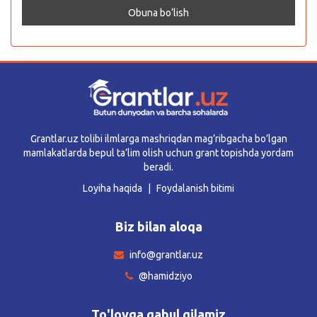
Grantlar.uz tolibi ilmlarga mashriqdan mag’ribgacha bo’lgan
mamlakatlarda bepul ta’lim olish uchun grant topishda yordam
beradi.
Loyiha haqida
Foydalanish bitimi
Biz bilan aloqa
info@grantlar.uz
@hamidziyo
To'lovga qabul qilamiz