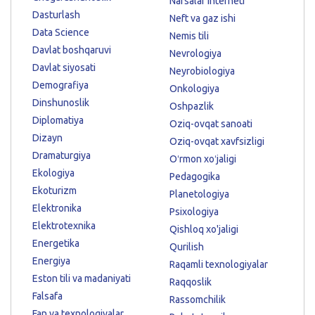
Narsalar interneti
Dasturlash
Neft va gaz ishi
Data Science
Nemis tili
Davlat boshqaruvi
Nevrologiya
Davlat siyosati
Neyrobiologiya
Demografiya
Onkologiya
Dinshunoslik
Oshpazlik
Diplomatiya
Oziq-ovqat sanoati
Dizayn
Oziq-ovqat xavfsizligi
Dramaturgiya
Oʻrmon xoʻjaligi
Ekologiya
Pedagogika
Ekoturizm
Planetologiya
Elektronika
Psixologiya
Elektrotexnika
Qishloq xo'jaligi
Energetika
Qurilish
Energiya
Raqamli texnologiyalar
Eston tili va madaniyati
Raqqoslik
Falsafa
Rassomchilik
Fan va texnologiyalar