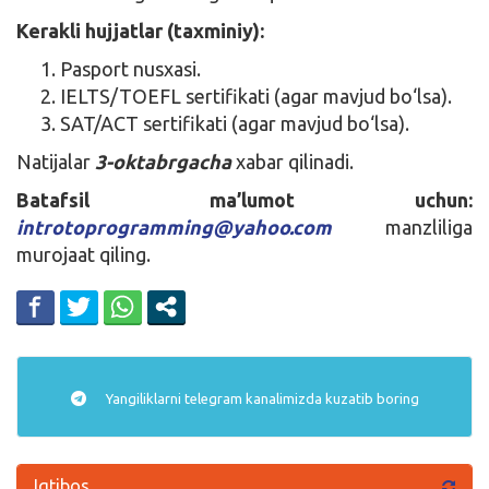
Kerakli hujjatlar (taxminiy):
Pasport nusxasi.
IELTS/TOEFL sertifikati (agar mavjud bo‘lsa).
SAT/ACT sertifikati (agar mavjud bo‘lsa).
Natijalar
3-oktabrgacha
xabar qilinadi.
Batafsil ma’lumot uchun:
introtoprogramming@yahoo.com
manzliliga
murojaat qiling.
Yangiliklarni
telegram
kanalimizda kuzatib boring
Iqtibos