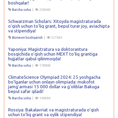
boshqalar!
Barcha soha
|
236040
Schwarzman Scholars: Xitoyda magistraturada
oʻqish uchun toʻliq grant, bepul turar joy, aviachipta
va stipendiya!
Biznesni boshqarish
|
227463
Yaponiya: Magistratura va doktorantura
bosqichida oʻqish uchun MEXT toʻliq grantiga
hujjatlar qabul qilinmoqda!
Barcha soha
|
178908
ClimateScience Olympiad 2024: 25 yoshgacha
boʻlganlar uchun onlayn olimpiada: mukofot
jamgʻarmasi 15 000 dollar va gʻoliblar Bakuga
bepul safar qiladi!
Barcha soha
|
149694
Rossiya: Bakalavriat va magistraturada o’qish
uchun to’liq grant va oylik stipendiya!