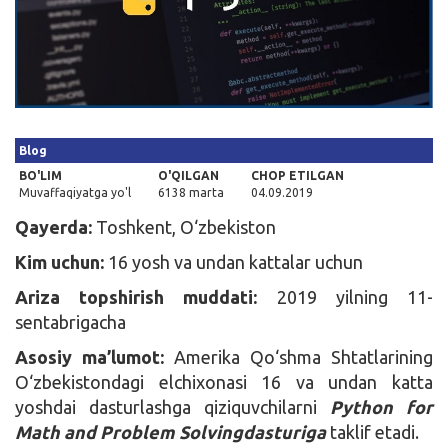
Kirish
Blog
BO'LIM
O'QILGAN
CHOP ETILGAN
Muvaffaqiyatga yo'l
6138 marta
04.09.2019
Qayerda:
Toshkent, O‘zbekiston
Kim uchun:
16 yosh va undan kattalar uchun
Ariza topshirish muddati:
2019 yilning 11-
sentabrigacha
Asosiy ma’lumot:
Amerika Qo‘shma Shtatlarining
O‘zbekistondagi elchixonasi 16 va undan katta
yoshdai dasturlashga qiziquvchilarni
Python for
Math and Problem Solvingdasturiga
taklif etadi.