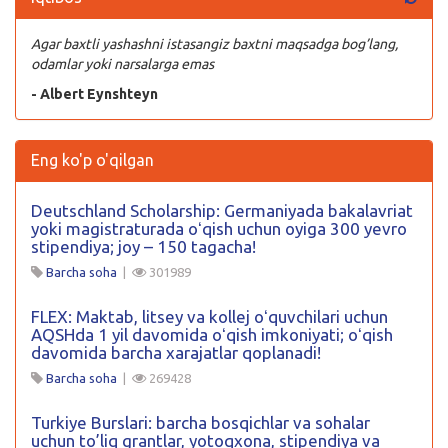
Agar baxtli yashashni istasangiz baxtni maqsadga bog’lang,
odamlar yoki narsalarga emas
- Albert Eynshteyn
Eng ko'p o'qilgan
Deutschland Scholarship: Germaniyada bakalavriat
yoki magistraturada oʻqish uchun oyiga 300 yevro
stipendiya; joy – 150 tagacha!
Barcha soha
|
301989
FLEX: Maktab, litsey va kollej oʻquvchilari uchun
AQSHda 1 yil davomida oʻqish imkoniyati; oʻqish
davomida barcha xarajatlar qoplanadi!
Barcha soha
|
269428
Turkiye Burslari: barcha bosqichlar va sohalar
uchun to’liq grantlar, yotoqxona, stipendiya va