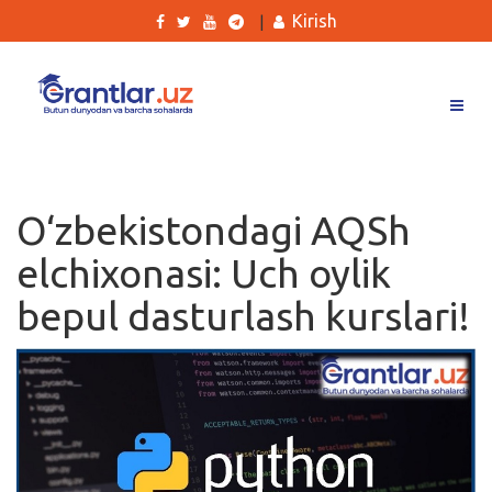
Kirish
|
Grantlar
Tanlovlar
O‘zbekistondagi AQSh
Ishlar
elchixonasi: Uch oylik
Kurslar
bepul dasturlash kurslari!
Blog
Yana
Qidirish