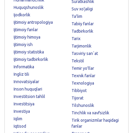
Suratkashlik
Huquqshunoslik
Suv xo'jaligi
Ijodkorlik
Ta'lim
Ijtimoiy antropologiya
Tabiiy fanlar
Ijtimoiy fanlar
Tadbirkorlik
Ijtimoiy himoya
Tarix
Ijtimoiy ish
Tarjimonlik
Ijtimoiy statistika
Tasviriy sanʼat
Ijtimoiy tadbirkorlik
Tekstil
Informatika
Temir yo'llar
Ingliz tili
Texnik fanlar
Innovatsiyalar
Texnologiya
Inson huquqlari
Tibbiyot
Investitsion tahlil
Tijorat
Investitsiya
Tilshunoslik
Investiya
Tinchlik va xavfsizlik
Iqlim
Tirik organizmlar haqidagi
Iqtisod
fanlar