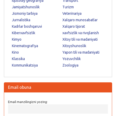
Iqtisodiy geografiya
Transport
Jamiyatshunoslik
Turizm
Jismoniy tarbiya
Veterinariya
Jurnalistika
Xalqaro munosabatlar
Kadrlar boshqaruvi
Xalqaro tijorat
Kiberxavfsizlik
xavfsizlik va rivojlanish
Kimyo
Xitoy tili va madaniyati
Kinematografiya
Xitoyshunoslik
Kino
Yapon tili va madaniyati
Klassika
Yozuvchilik
Kommunikatsiya
Zoologiya
Email obuna
Email manzilingizni yozing: