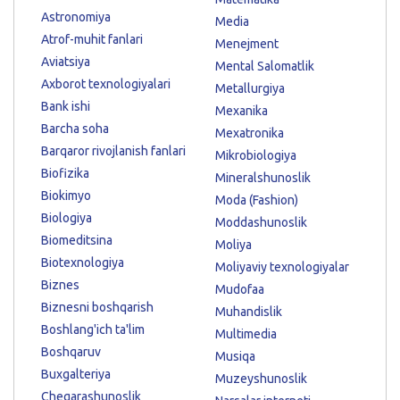
Astronomiya
Media
Atrof-muhit fanlari
Menejment
Aviatsiya
Mental Salomatlik
Axborot texnologiyalari
Metallurgiya
Bank ishi
Mexanika
Barcha soha
Mexatronika
Barqaror rivojlanish fanlari
Mikrobiologiya
Biofizika
Mineralshunoslik
Biokimyo
Moda (Fashion)
Biologiya
Moddashunoslik
Biomeditsina
Moliya
Biotexnologiya
Moliyaviy texnologiyalar
Biznes
Mudofaa
Biznesni boshqarish
Muhandislik
Boshlang'ich ta'lim
Multimedia
Boshqaruv
Musiqa
Buxgalteriya
Muzeyshunoslik
Chegarashunoslik