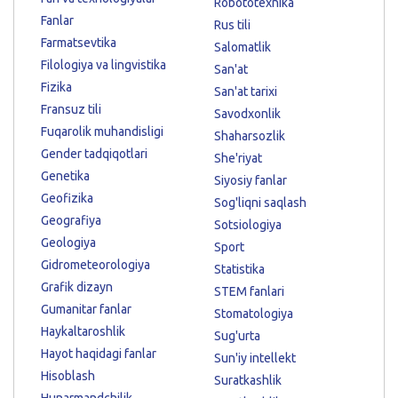
Robototexnika
Fanlar
Rus tili
Farmatsevtika
Salomatlik
Filologiya va lingvistika
San'at
Fizika
San'at tarixi
Fransuz tili
Savodxonlik
Fuqarolik muhandisligi
Shaharsozlik
Gender tadqiqotlari
She'riyat
Genetika
Siyosiy fanlar
Geofizika
Sog'liqni saqlash
Geografiya
Sotsiologiya
Geologiya
Sport
Gidrometeorologiya
Statistika
Grafik dizayn
STEM fanlari
Gumanitar fanlar
Stomatologiya
Haykaltaroshlik
Sug'urta
Hayot haqidagi fanlar
Sun'iy intellekt
Hisoblash
Suratkashlik
Hunarmandchilik