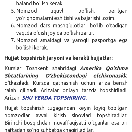
baland bo‘lish kerak.
Nomzod uquvli bo‘lish, berilgan
yo‘riqnomalarni eshitishi va bajarishi lozim.
Nomzod dars mashg‘ulotlari bo‘lib o‘tadigan
vaqtda o‘qish joyida bo‘lishi zarur.
Nomzod amaldagi va yaroqli pasportga ega
bo‘lishi kerak.
Hujjat topshirish jaryoni va kerakli hujjatlar:
Kurslar Toshkent shahridagi
Amerika Qo‘shma
Shtatlarining O‘zbekistondagi elchixonasi
da
o‘tkaziladi. Kursda qatnashish uchun ariza berish
talab qilinadi. Arizalar onlayn tarzda topshiriladi.
Arizani
SHU YERDA TOPSHIRING.
Hujjat topshirish tugagandan keyin loyiq topilgan
nomzodlar avval kirish sinovlari topshiradilar.
Birinchi bosqichdan muvaffaqiyatli o‘tganlar esa bir
haftadan so‘ng suhbatga chaqiriladilar.