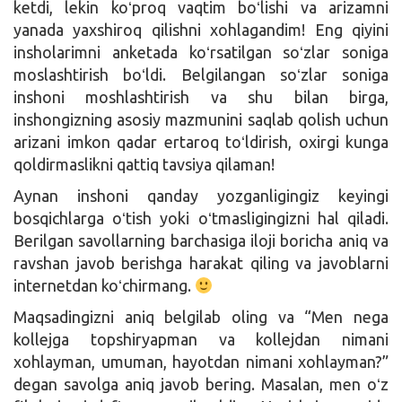
ketdi, lekin koʻproq vaqtim boʻlishi va arizamni
yanada yaxshiroq qilishni xohlagandim! Eng qiyini
insholarimni anketada koʻrsatilgan soʻzlar soniga
moslashtirish boʻldi. Belgilangan soʻzlar soniga
inshoni moshlashtirish va shu bilan birga,
inshongizning asosiy mazmunini saqlab qolish uchun
arizani imkon qadar ertaroq toʻldirish, oxirgi kunga
qoldirmaslikni qattiq tavsiya qilaman!
Aynan inshoni qanday yozganligingiz keyingi
bosqichlarga oʻtish yoki oʻtmasligingizni hal qiladi.
Berilgan savollarning barchasiga iloji boricha aniq va
ravshan javob berishga harakat qiling va javoblarni
internetdan koʻchirmang.
Maqsadingizni aniq belgilab oling va “Men nega
kollejga topshiryapman va kollejdan nimani
xohlayman, umuman, hayotdan nimani xohlayman?”
degan savolga aniq javob bering. Masalan, men oʻz