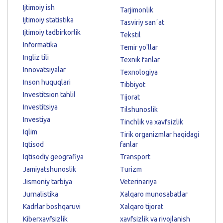
Ijtimoiy ish
Tarjimonlik
Ijtimoiy statistika
Tasviriy sanʼat
Ijtimoiy tadbirkorlik
Tekstil
Informatika
Temir yo'llar
Ingliz tili
Texnik fanlar
Innovatsiyalar
Texnologiya
Inson huquqlari
Tibbiyot
Investitsion tahlil
Tijorat
Investitsiya
Tilshunoslik
Investiya
Tinchlik va xavfsizlik
Iqlim
Tirik organizmlar haqidagi
Iqtisod
fanlar
Iqtisodiy geografiya
Transport
Jamiyatshunoslik
Turizm
Jismoniy tarbiya
Veterinariya
Jurnalistika
Xalqaro munosabatlar
Kadrlar boshqaruvi
Xalqaro tijorat
Kiberxavfsizlik
xavfsizlik va rivojlanish