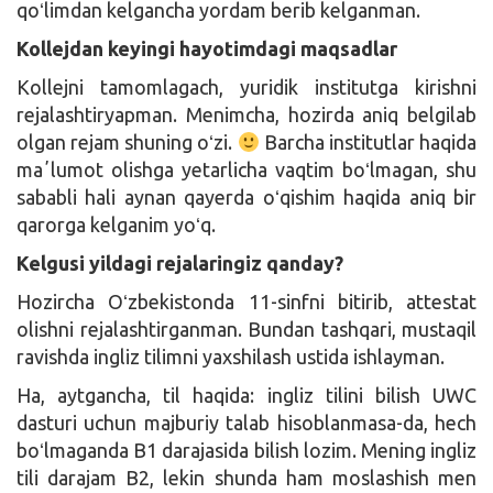
qoʻlimdan kelgancha yordam berib kelganman.
Kollejdan keyingi hayotimdagi maqsadlar
Kollejni tamomlagach, yuridik institutga kirishni
rejalashtiryapman. Menimcha, hozirda aniq belgilab
olgan rejam shuning oʻzi.
Barcha institutlar haqida
maʼlumot olishga yetarlicha vaqtim boʻlmagan, shu
sababli hali aynan qayerda oʻqishim haqida aniq bir
qarorga kelganim yoʻq.
Kelgusi yildagi rejalaringiz qanday?
Hozircha Oʻzbekistonda 11-sinfni bitirib, attestat
olishni rejalashtirganman. Bundan tashqari, mustaqil
ravishda ingliz tilimni yaxshilash ustida ishlayman.
Ha, aytgancha, til haqida: ingliz tilini bilish UWC
dasturi uchun majburiy talab hisoblanmasa-da, hech
boʻlmaganda B1 darajasida bilish lozim. Mening ingliz
tili darajam B2, lekin shunda ham moslashish men