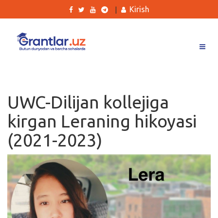
Kirish
|
Grantlar
Tanlovlar
UWC-Dilijan kollejiga
Ishlar
kirgan Leraning hikoyasi
Kurslar
(2021-2023)
Blog
Yana
Qidirish