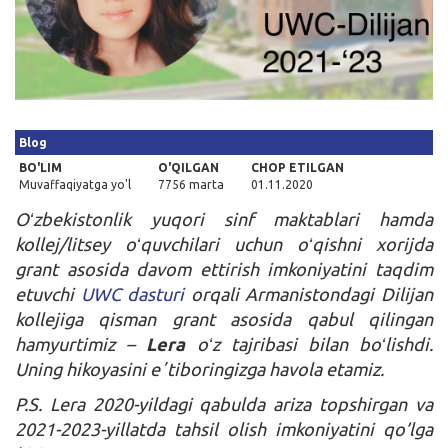
Kirish
Blog
BO'LIM
O'QILGAN
CHOP ETILGAN
Muvaffaqiyatga yo'l
7756 marta
01.11.2020
Oʻzbekistonlik yuqori sinf maktablari hamda
kollej/litsey oʻquvchilari uchun oʻqishni xorijda
grant asosida davom ettirish imkoniyatini taqdim
etuvchi
UWC dasturi
orqali Armanistondagi Dilijan
kollejiga qisman grant asosida qabul qilingan
hamyurtimiz –
Lera
oʻz tajribasi bilan boʻlishdi.
Uning hikoyasini eʼtiboringizga havola etamiz.
P.S. Lera 2020-yildagi qabulda ariza topshirgan va
2021-2023-yillatda tahsil olish imkoniyatini qo’lga