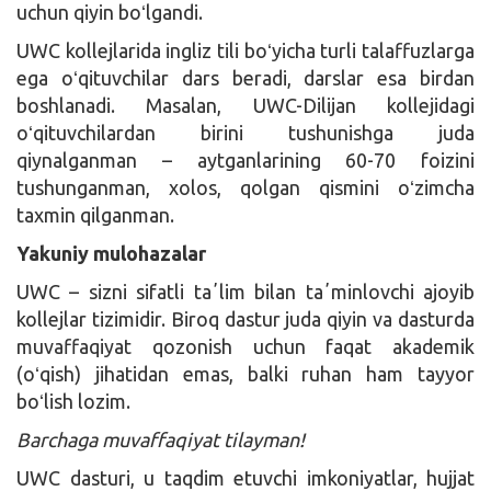
uchun qiyin boʻlgandi.
UWC kollejlarida ingliz tili boʻyicha turli talaffuzlarga
ega oʻqituvchilar dars beradi, darslar esa birdan
boshlanadi. Masalan, UWC-Dilijan kollejidagi
oʻqituvchilardan birini tushunishga juda
qiynalganman – aytganlarining 60-70 foizini
tushunganman, xolos, qolgan qismini oʻzimcha
taxmin qilganman.
Yakuniy mulohazalar
UWC – sizni sifatli taʼlim bilan taʼminlovchi ajoyib
kollejlar tizimidir. Biroq dastur juda qiyin va dasturda
muvaffaqiyat qozonish uchun faqat akademik
(oʻqish) jihatidan emas, balki ruhan ham tayyor
boʻlish lozim.
Barchaga muvaffaqiyat tilayman!
UWC dasturi, u taqdim etuvchi imkoniyatlar, hujjat