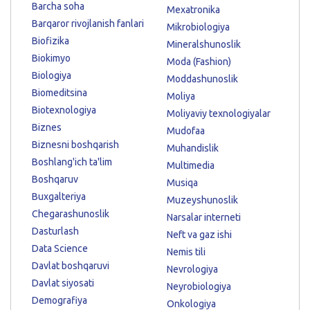
Barcha soha
Mexatronika
Barqaror rivojlanish fanlari
Mikrobiologiya
Biofizika
Mineralshunoslik
Biokimyo
Moda (Fashion)
Biologiya
Moddashunoslik
Biomeditsina
Moliya
Biotexnologiya
Moliyaviy texnologiyalar
Biznes
Mudofaa
Biznesni boshqarish
Muhandislik
Boshlang'ich ta'lim
Multimedia
Boshqaruv
Musiqa
Buxgalteriya
Muzeyshunoslik
Chegarashunoslik
Narsalar interneti
Dasturlash
Neft va gaz ishi
Data Science
Nemis tili
Davlat boshqaruvi
Nevrologiya
Davlat siyosati
Neyrobiologiya
Demografiya
Onkologiya