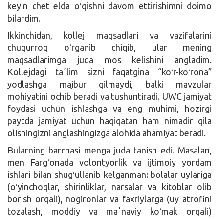
keyin chet elda oʻqishni davom ettirishimni doimo
bilardim.
Ikkinchidan, kollej maqsadlari va vazifalarini
chuqurroq oʻrganib chiqib, ular mening
maqsadlarimga juda mos kelishini angladim.
Kollejdagi taʼlim sizni faqatgina “koʻr-koʻrona”
yodlashga majbur qilmaydi, balki mavzular
mohiyatini ochib beradi va tushuntiradi. UWC jamiyat
foydasi uchun ishlashga va eng muhimi, hozirgi
paytda jamiyat uchun haqiqatan ham nimadir qila
olishingizni anglashingizga alohida ahamiyat beradi.
Bularning barchasi menga juda tanish edi. Masalan,
men Fargʻonada volontyorlik va ijtimoiy yordam
ishlari bilan shugʻullanib kelganman: bolalar uylariga
(oʻyinchoqlar, shirinliklar, narsalar va kitoblar olib
borish orqali), nogironlar va faxriylarga (uy atrofini
tozalash, moddiy va maʼnaviy koʻmak orqali)