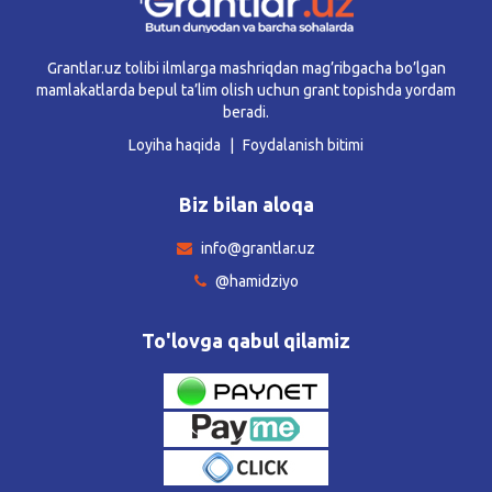
Grantlar.uz tolibi ilmlarga mashriqdan mag’ribgacha bo’lgan
mamlakatlarda bepul ta’lim olish uchun grant topishda yordam
beradi.
Loyiha haqida
Foydalanish bitimi
Biz bilan aloqa
info@grantlar.uz
@hamidziyo
To'lovga qabul qilamiz