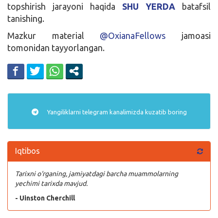
topshirish jarayoni haqida
SHU YERDA
batafsil
tanishing.
Mazkur material
@OxianaFellows
jamoasi
tomonidan tayyorlangan.
Yangiliklarni
telegram
kanalimizda kuzatib boring
Iqtibos
Tarixni o‘rganing, jamiyatdagi barcha muammolarning
yechimi tarixda mavjud.
- Uinston Cherchill