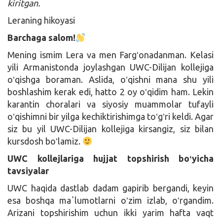
kiritgan.
Leraning hikoyasi
Barchaga salom!
Mening ismim Lera va men Fargʻonadanman. Kelasi
yili Armanistonda joylashgan UWC-Dilijan kollejiga
oʻqishga boraman. Aslida, oʻqishni mana shu yili
boshlashim kerak edi, hatto 2 oy oʻqidim ham. Lekin
karantin choralari va siyosiy muammolar tufayli
oʻqishimni bir yilga kechiktirishimga toʻgʻri keldi. Agar
siz bu yil UWC-Dilijan kollejiga kirsangiz, siz bilan
kursdosh boʻlamiz.
UWC kollejlariga hujjat topshirish boʻyicha
tavsiyalar
UWC haqida dastlab dadam gapirib bergandi, keyin
esa boshqa maʼlumotlarni oʻzim izlab, oʻrgandim.
Arizani topshirishim uchun ikki yarim hafta vaqt