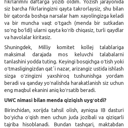
fikrlarimni daftarga yozib oldim. Yozish jarayonida
siz barcha fikrlaringizni qayta takrorlaysiz, shu bilan
bir qatorda boshqa narsalar ham xayolingizga keladi
va bir muncha vaqt oʻtgach (menda bir sutkadan
soʻng boʻldi) ularni qayta koʻrib chiqasiz, turli qaydlar
va havolalar kiritasiz.
Shuningdek, Milliy komitet kollej talablariga
maksimal darajada mos keluvchi talabalarni
tanlashini yodda tuting. Keyingi bosqichga oʻtish yoki
oʻtmasligingizdan qatʼi nazar, arizangiz ustida ishlash
sizga oʻzingizni yaxshiroq tushunishga yordam
beradi va qanday yoʻnalishda harakatlanish siz uchun
eng maqbul ekanini aniq koʻrsatib beradi.
UWC nimasi bilan menda qiziqish uygʻotdi?
Birinchidan, xorijda tahsil olish, ayniqsa IB dasturi
boʻyicha oʻqish men uchun juda jozibali va qiziqarli
tajriba hisoblanadi. Bundan tashqari, maktabdan