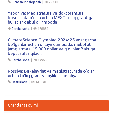
Biznesni boshqarish
|
227383
Yaponiya: Magistratura va doktorantura
bosqichida oʻqish uchun MEXT toʻliq grantiga
hujjatlar qabul qilinmoqda!
Barcha soha
|
178838
ClimateScience Olympiad 2024: 25 yoshgacha
boʻlganlar uchun onlayn olimpiada: mukofot
jamgʻarmasi 15 000 dollar va gʻoliblar Bakuga
bepul safar qiladi!
Barcha soha
|
149636
Rossiya: Bakalavriat va magistraturada o’qish
uchun to’liq grant va oylik stipendiya!
Dasturlash
|
143840
Grantlar taqvimi