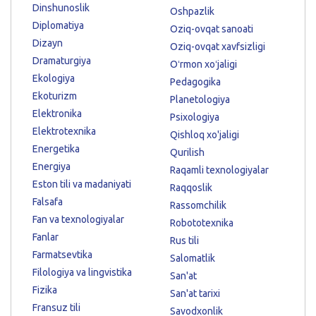
Dinshunoslik
Oshpazlik
Diplomatiya
Oziq-ovqat sanoati
Dizayn
Oziq-ovqat xavfsizligi
Dramaturgiya
Oʻrmon xoʻjaligi
Ekologiya
Pedagogika
Ekoturizm
Planetologiya
Elektronika
Psixologiya
Elektrotexnika
Qishloq xo'jaligi
Energetika
Qurilish
Energiya
Raqamli texnologiyalar
Eston tili va madaniyati
Raqqoslik
Falsafa
Rassomchilik
Fan va texnologiyalar
Robototexnika
Fanlar
Rus tili
Farmatsevtika
Salomatlik
Filologiya va lingvistika
San'at
Fizika
San'at tarixi
Fransuz tili
Savodxonlik