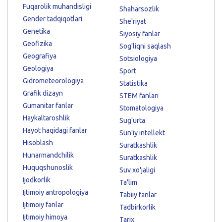
Fuqarolik muhandisligi
Shaharsozlik
Gender tadqiqotlari
She'riyat
Genetika
Siyosiy fanlar
Geofizika
Sog'liqni saqlash
Geografiya
Sotsiologiya
Geologiya
Sport
Gidrometeorologiya
Statistika
Grafik dizayn
STEM fanlari
Gumanitar fanlar
Stomatologiya
Haykaltaroshlik
Sug'urta
Hayot haqidagi fanlar
Sun'iy intellekt
Hisoblash
Suratkashlik
Hunarmandchilik
Suratkashlik
Huquqshunoslik
Suv xo'jaligi
Ijodkorlik
Ta'lim
Ijtimoiy antropologiya
Tabiiy fanlar
Ijtimoiy fanlar
Tadbirkorlik
Ijtimoiy himoya
Tarix