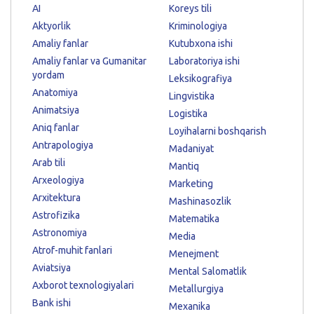
AI
Koreys tili
Aktyorlik
Kriminologiya
Amaliy fanlar
Kutubxona ishi
Amaliy fanlar va Gumanitar
Laboratoriya ishi
yordam
Leksikografiya
Anatomiya
Lingvistika
Animatsiya
Logistika
Aniq fanlar
Loyihalarni boshqarish
Antrapologiya
Madaniyat
Arab tili
Mantiq
Arxeologiya
Marketing
Arxitektura
Mashinasozlik
Astrofizika
Matematika
Astronomiya
Media
Atrof-muhit fanlari
Menejment
Aviatsiya
Mental Salomatlik
Axborot texnologiyalari
Metallurgiya
Bank ishi
Mexanika