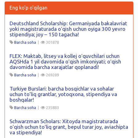
Eng ko'p o'qilgan
Deutschland Scholarship: Germaniyada bakalavriat
yoki magistraturada oʻqish uchun oyiga 300 yevro
stipendiya; joy – 150 tagacha!
Barcha soha
|
301878
FLEX: Maktab, litsey va kollej oʻquvchilari uchun
AQSHda 1 yil davomida oʻqish imkoniyati; oʻqish
davomida barcha xarajatlar qoplanadi!
Barcha soha
|
269289
Turkiye Burslari: barcha bosqichlar va sohalar
uchun to’liq grantlar, yotoqxona, stipendiya va
boshqalar!
Barcha soha
|
235883
Schwarzman Scholars: Xitoyda magistraturada
oʻqish uchun toʻliq grant, bepul turar joy, aviachipta
va stipendiya!