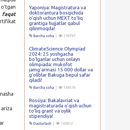
 oʻtgan
Yaponiya: Magistratura va
doktorantura bosqichida
 faqat
oʻqish uchun MEXT toʻliq
rtifikat
grantiga hujjatlar qabul
qilinmoqda!
Barcha soha
|
178797
ClimateScience Olympiad
2024: 25 yoshgacha
boʻlganlar uchun onlayn
olimpiada: mukofot
jamgʻarmasi 15 000 dollar va
gʻoliblar Bakuga bepul safar
qiladi!
Barcha soha
|
149576
tnasha
Rossiya: Bakalavriat va
magistraturada o’qish uchun
 ariza
to’liq grant va oylik
stipendiya!
ar
Dasturlash
|
143812