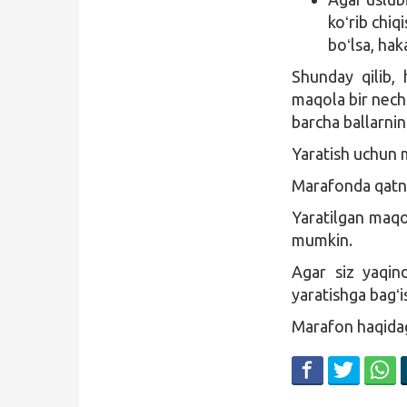
koʻrib chiq
boʻlsa, hak
Shunday qilib,
maqola bir nech
barcha ballarnin
Yaratish uchun m
Marafonda qatn
Yaratilgan maqo
mumkin.
Agar siz yaqin
yaratishga bagʻ
Marafon haqidag