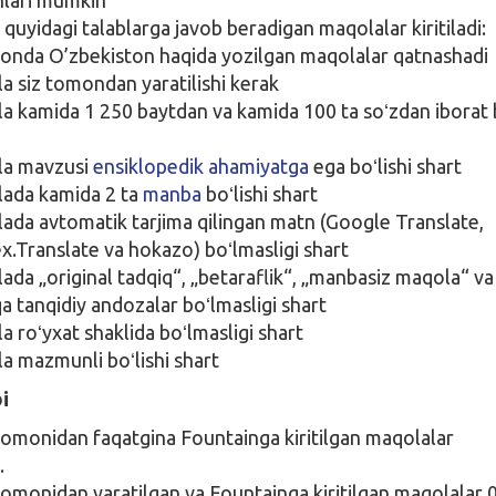
uyidagi talablarga javob beradigan maqolalar kiritiladi:
onda O’zbekiston haqida yozilgan maqolalar qatnashadi
a siz tomondan yaratilishi kerak
a kamida 1 250 baytdan va kamida 100 ta soʻzdan iborat b
la mavzusi
ensiklopedik ahamiyatga
ega boʻlishi shart
ada kamida 2 ta
manba
boʻlishi shart
ada avtomatik tarjima qilingan matn (Google Translate,
x.Translate va hokazo) boʻlmasligi shart
ada „original tadqiq“, „betaraflik“, „manbasiz maqola“ va
a tanqidiy andozalar boʻlmasligi shart
a roʻyxat shaklida boʻlmasligi shart
a mazmunli boʻlishi shart
i
omonidan faqatgina Fountainga kiritilgan maqolalar
.
omonidan yaratilgan va Fountainga kiritilgan maqolalar 