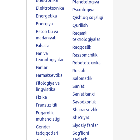
Elektronika
Planetologiya
Elektrotexnika
Psixologiya
Energetika
Qishloq xo'jaligi
Energiya
Qurilish
Eston tili va
Raqamli
madaniyati
texnologiyalar
Falsafa
Raqqoslik
Fan va
Rassomchilik
texnologiyalar
Robototexnika
Fanlar
Rus tili
Farmatsevtika
Salomatlik
Filologiya va
San'at
lingvistika
San'at tarixi
Fizika
Savodxonlik
Fransuz tili
Shaharsozlik
Fuqarolik
She'riyat
muhandisligi
Siyosiy fanlar
Gender
tadqiqotlari
Sog'liqni
saqlash