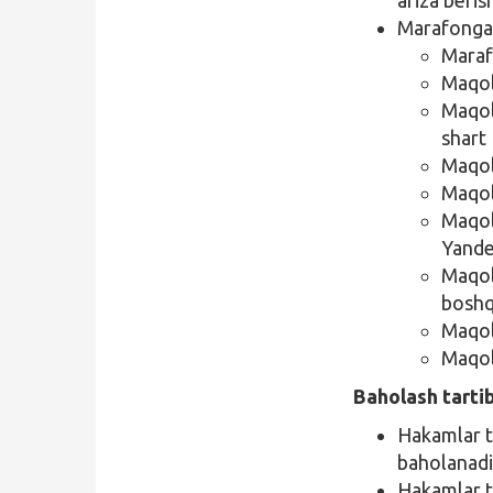
Marafonga q
Maraf
Maqol
Maqol
shart
Maqo
Maqol
Maqol
Yande
Maqol
boshq
Maqol
Maqol
Baholash tartib
Hakamlar t
baholanadi
Hakamlar t