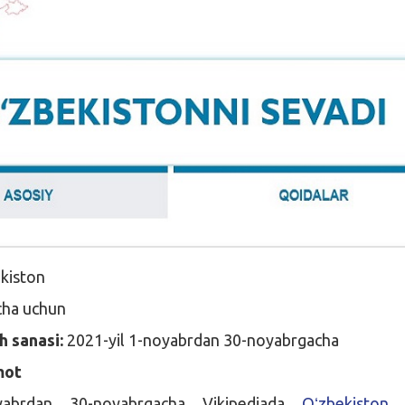
kiston
ha uchun
h sanasi:
2021-yil 1-noyabrdan 30-noyabrgacha
mot
oyabrdan 30-noyabrgacha Vikipediada
Oʻzbekiston
h