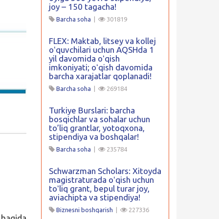
joy – 150 tagacha!
Barcha soha
|
301819
FLEX: Maktab, litsey va kollej
oʻquvchilari uchun AQSHda 1
yil davomida oʻqish
imkoniyati; oʻqish davomida
barcha xarajatlar qoplanadi!
Barcha soha
|
269184
Turkiye Burslari: barcha
bosqichlar va sohalar uchun
to’liq grantlar, yotoqxona,
stipendiya va boshqalar!
Barcha soha
|
235784
Schwarzman Scholars: Xitoyda
magistraturada oʻqish uchun
toʻliq grant, bepul turar joy,
aviachipta va stipendiya!
Biznesni boshqarish
|
227336
aqida