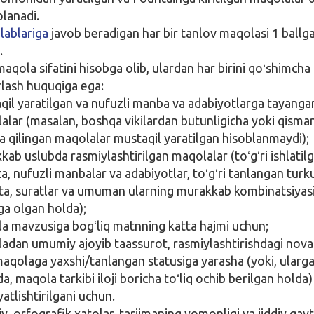
olanadi.
lablariga
javob beradigan har bir tanlov maqolasi 1 ballg
.
qola sifatini hisobga olib, ulardan har birini qoʻshimcha 
rlash huquqiga ega:
qil yaratilgan va nufuzli manba va adabiyotlarga tayanga
alar (masalan, boshqa vikilardan butunligicha yoki qisma
ma qilingan maqolalar mustaqil yaratilgan hisoblanmaydi);
kab uslubda rasmiylashtirilgan maqolalar (toʻgʻri ishlatil
a, nufuzli manbalar va adabiyotlar, toʻgʻri tanlangan turk
ata, suratlar va umuman ularning murakkab kombinatsiyas
ga olgan holda);
a mavzusiga bogʻliq matnning katta hajmi uchun;
adan umumiy ajoyib taassurot, rasmiylashtirishdagi nova
maqolaga yaxshi/tanlangan statusiga yarasha (yoki, ularga
a, maqola tarkibi iloji boricha toʻliq ochib berilgan holda)
atlishtirilgani uchun.
y, orfografik xatolar, tarjimaning yomonligi va jiddiy qay