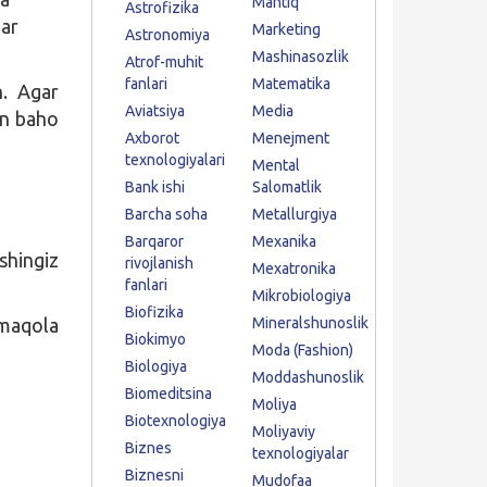
Mantiq
Astrofizika
lar
Marketing
Astronomiya
Mashinasozlik
Atrof-muhit
fanlari
Matematika
n. Agar
Aviatsiya
Media
an baho
Axborot
Menejment
texnologiyalari
Mental
Bank ishi
Salomatlik
Barcha soha
Metallurgiya
Barqaror
Mexanika
shingiz
rivojlanish
Mexatronika
fanlari
Mikrobiologiya
Biofizika
 maqola
Mineralshunoslik
Biokimyo
Moda (Fashion)
Biologiya
Moddashunoslik
Biomeditsina
Moliya
Biotexnologiya
Moliyaviy
Biznes
texnologiyalar
Biznesni
Mudofaa