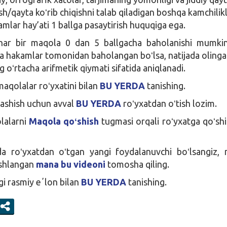
ish/qayta koʻrib chiqishni talab qiladigan boshqa kamchilik
amlar hay’ati 1 ballga pasaytirish huquqiga ega.
 har bir maqola 0 dan 5 ballgacha baholanishi mumki
a hakamlar tomonidan baholangan boʻlsa, natijada oling
g oʻrtacha arifmetik qiymati sifatida aniqlanadi.
aqolalar roʻyxatini bilan
BU YERDA
tanishing.
ashish uchun avval
BU YERDA
roʻyxatdan oʻtish lozim.
lalarni
Maqola qoʻshish
tugmasi orqali roʻyxatga qoʻshi
da roʻyxatdan oʻtgan yangi foydalanuvchi boʻlsangiz,
ishlangan
mana bu videoni
tomosha qiling.
i rasmiy eʼlon bilan
BU YERDA
tanishing.