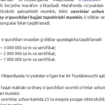
sh boʻyicha marafon oʻtkaziladi. Marafonda roʻyxatdan
tirokchi qatnashishi mumkin, lekin
sovrinlar uchun
ey oʻquvchilari hujjat topshirishi mumkin.
Gʻoliblar se
ovgʻalar bilan taqdirlanadi.
 oʻquvchilari orasidan gʻoliblar quyidagicha taqdirlanadi:
 3 000 000 soʻm va sertifikat;
 2 000 000 soʻm va sertifikat;
 1 000 000 soʻm va sertifikat.
Vikipediyada roʻyxatdan oʻtgan har bir foydalanuvchi qa
aqat maktab va litsey o‘quvchilari sovrinli o‘rinlar uchun
lari mumkin
sovrinlar uchun kamida 25 ta maqola yozgan ishtirokchil
shlari mumkin