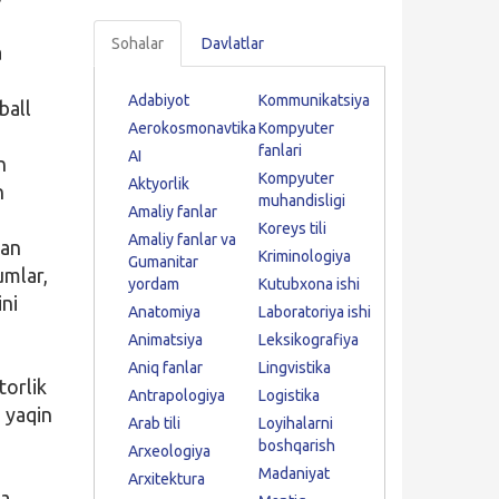
Sohalar
Davlatlar
a
Adabiyot
Kommunikatsiya
ball
Aerokosmonavtika
Kompyuter
fanlari
AI
n
Kompyuter
Aktyorlik
n
muhandisligi
Amaliy fanlar
Koreys tili
Amaliy fanlar va
gan
Kriminologiya
Gumanitar
umlar,
yordam
Kutubxona ishi
ini
Anatomiya
Laboratoriya ishi
Animatsiya
Leksikografiya
Aniq fanlar
Lingvistika
torlik
Antrapologiya
Logistika
 yaqin
Arab tili
Loyihalarni
boshqarish
Arxeologiya
Madaniyat
Arxitektura
ta