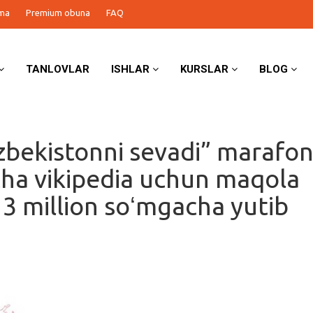
ma
Premium obuna
FAQ
TANLOVLAR
ISHLAR
KURSLAR
BLOG
ʻzbekistonni sevadi” marafon
ha vikipedia uchun maqola
, 3 million soʻmgacha yutib