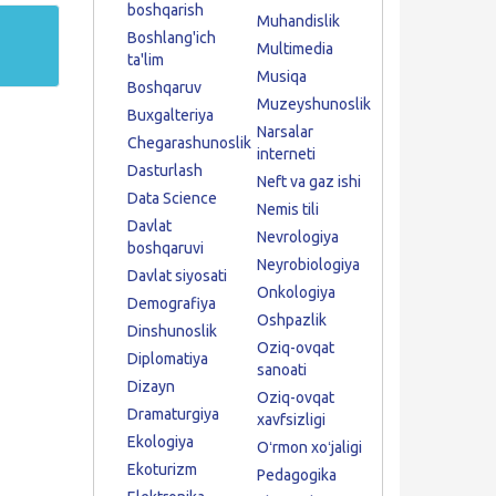
boshqarish
Muhandislik
Boshlang'ich
Multimedia
ta'lim
Musiqa
Boshqaruv
Muzeyshunoslik
Buxgalteriya
Narsalar
Chegarashunoslik
interneti
Dasturlash
Neft va gaz ishi
Data Science
Nemis tili
Davlat
Nevrologiya
boshqaruvi
Neyrobiologiya
Davlat siyosati
Onkologiya
Demografiya
Oshpazlik
Dinshunoslik
Oziq-ovqat
Diplomatiya
sanoati
Dizayn
Oziq-ovqat
Dramaturgiya
xavfsizligi
Ekologiya
Oʻrmon xoʻjaligi
Ekoturizm
Pedagogika