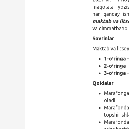
maqolalar yozi
har qanday ish
maktab va lits
va qimmatbaho s
Sovrinlar
Maktab va litsey
1-oʻringa
—
2-oʻringa
—
3-oʻringa
—
Qoidalar
Marafonga 
oladi
Marafonda f
topshirish
Marafonda 
ariza beri