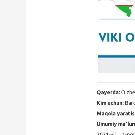
Qidirish
Kirish
Qayerda:
Oʻzbe
Kim uchun:
Barc
Maqola yaratis
Umumiy maʼlu
2021-yil 1-n