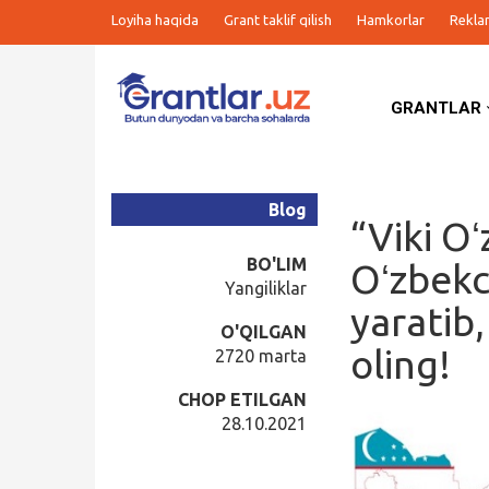
Loyiha haqida
Grant taklif qilish
Hamkorlar
Rekla
GRANTLAR
Grantlar
Tanlovlar
Blog
“Viki O
Ishlar
BO'LIM
Oʻzbekc
Yangiliklar
yaratib
Kurslar
O'QILGAN
oling!
2720 marta
Blog
CHOP ETILGAN
28.10.2021
Yana