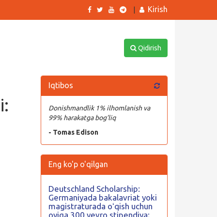
Kirish
|
Qidirish
Iqtibos
i:
Donishmandlik 1% ilhomlanish va
99% harakatga bog’liq
- Tomas Edison
Eng ko'p o'qilgan
Deutschland Scholarship:
Germaniyada bakalavriat yoki
magistraturada oʻqish uchun
oyiga 300 yevro stipendiya;