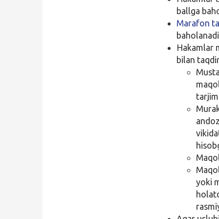
ballga bah
Marafon ta
baholanadi
Hakamlar ma
bilan taqdi
Musta
maqol
tarji
Murak
andoz
vikid
hisob
Maqol
Maqol
yoki 
holatd
rasmiy
Agar uslubi