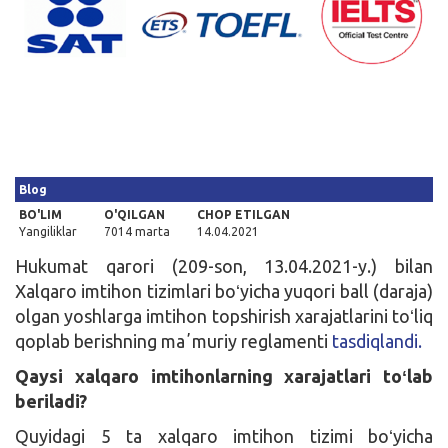
Kirish
Blog
BO'LIM
O'QILGAN
CHOP ETILGAN
Yangiliklar
7014 marta
14.04.2021
Hukumat qarori (209-son, 13.04.2021-y.) bilan
Xalqaro imtihon tizimlari boʻyicha yuqori ball (daraja)
olgan yoshlarga imtihon topshirish xarajatlarini toʻliq
qoplab berishning maʼmuriy reglamenti
tasdiqlandi.
Qaysi xalqaro imtihonlarning xarajatlari toʻlab
beriladi?
Quyidagi 5 ta xalqaro imtihon tizimi boʻyicha