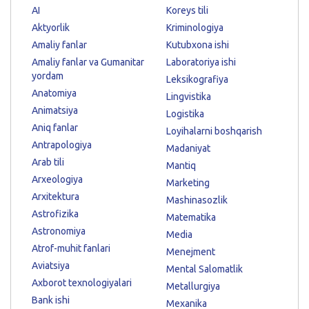
AI
Koreys tili
Aktyorlik
Kriminologiya
Amaliy fanlar
Kutubxona ishi
Amaliy fanlar va Gumanitar
Laboratoriya ishi
yordam
Leksikografiya
Anatomiya
Lingvistika
Animatsiya
Logistika
Aniq fanlar
Loyihalarni boshqarish
Antrapologiya
Madaniyat
Arab tili
Mantiq
Arxeologiya
Marketing
Arxitektura
Mashinasozlik
Astrofizika
Matematika
Astronomiya
Media
Atrof-muhit fanlari
Menejment
Aviatsiya
Mental Salomatlik
Axborot texnologiyalari
Metallurgiya
Bank ishi
Mexanika