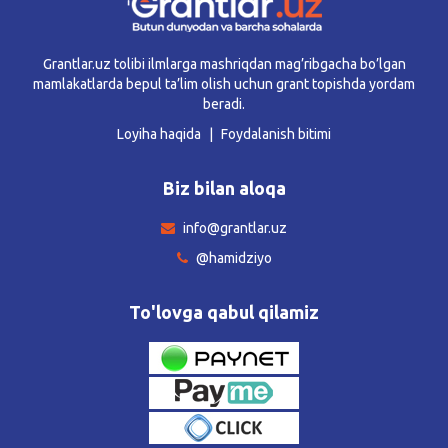
Grantlar.uz tolibi ilmlarga mashriqdan mag’ribgacha bo’lgan
mamlakatlarda bepul ta’lim olish uchun grant topishda yordam
beradi.
Loyiha haqida
Foydalanish bitimi
Biz bilan aloqa
info@grantlar.uz
@hamidziyo
To'lovga qabul qilamiz