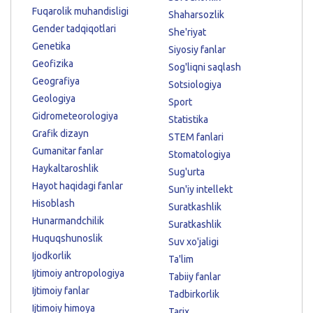
Fuqarolik muhandisligi
Shaharsozlik
Gender tadqiqotlari
She'riyat
Genetika
Siyosiy fanlar
Geofizika
Sog'liqni saqlash
Geografiya
Sotsiologiya
Geologiya
Sport
Gidrometeorologiya
Statistika
Grafik dizayn
STEM fanlari
Gumanitar fanlar
Stomatologiya
Haykaltaroshlik
Sug'urta
Hayot haqidagi fanlar
Sun'iy intellekt
Hisoblash
Suratkashlik
Hunarmandchilik
Suratkashlik
Huquqshunoslik
Suv xo'jaligi
Ijodkorlik
Ta'lim
Ijtimoiy antropologiya
Tabiiy fanlar
Ijtimoiy fanlar
Tadbirkorlik
Ijtimoiy himoya
Tarix