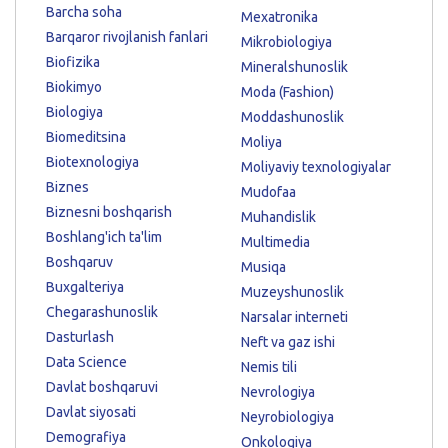
Barcha soha
Mexatronika
Barqaror rivojlanish fanlari
Mikrobiologiya
Biofizika
Mineralshunoslik
Biokimyo
Moda (Fashion)
Biologiya
Moddashunoslik
Biomeditsina
Moliya
Biotexnologiya
Moliyaviy texnologiyalar
Biznes
Mudofaa
Biznesni boshqarish
Muhandislik
Boshlang'ich ta'lim
Multimedia
Boshqaruv
Musiqa
Buxgalteriya
Muzeyshunoslik
Chegarashunoslik
Narsalar interneti
Dasturlash
Neft va gaz ishi
Data Science
Nemis tili
Davlat boshqaruvi
Nevrologiya
Davlat siyosati
Neyrobiologiya
Demografiya
Onkologiya