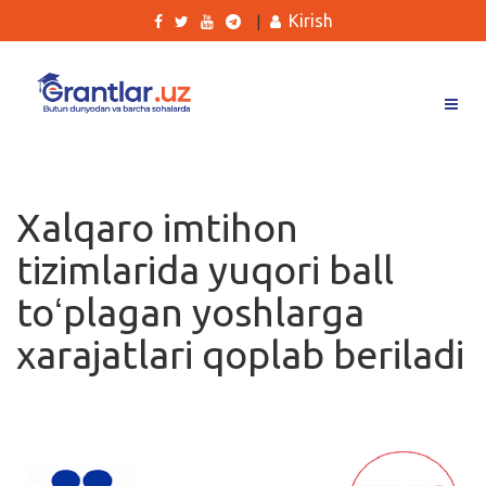
Kirish
|
Grantlar
Tanlovlar
Xalqaro imtihon
Ishlar
tizimlarida yuqori ball
Kurslar
toʻplagan yoshlarga
Blog
xarajatlari qoplab beriladi
Yana
Qidirish