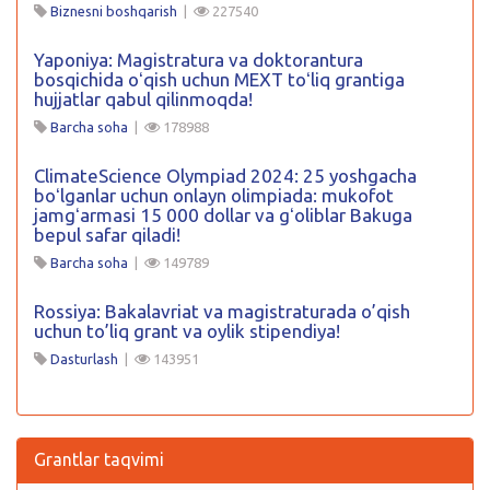
Biznesni boshqarish
|
227540
Yaponiya: Magistratura va doktorantura
bosqichida oʻqish uchun MEXT toʻliq grantiga
hujjatlar qabul qilinmoqda!
Barcha soha
|
178988
ClimateScience Olympiad 2024: 25 yoshgacha
boʻlganlar uchun onlayn olimpiada: mukofot
jamgʻarmasi 15 000 dollar va gʻoliblar Bakuga
bepul safar qiladi!
Barcha soha
|
149789
Rossiya: Bakalavriat va magistraturada o’qish
uchun to’liq grant va oylik stipendiya!
Dasturlash
|
143951
Grantlar taqvimi