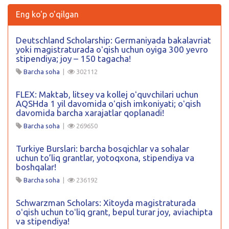
Eng ko'p o'qilgan
Deutschland Scholarship: Germaniyada bakalavriat
yoki magistraturada oʻqish uchun oyiga 300 yevro
stipendiya; joy – 150 tagacha!
Barcha soha
|
302112
FLEX: Maktab, litsey va kollej oʻquvchilari uchun
AQSHda 1 yil davomida oʻqish imkoniyati; oʻqish
davomida barcha xarajatlar qoplanadi!
Barcha soha
|
269650
Turkiye Burslari: barcha bosqichlar va sohalar
uchun to’liq grantlar, yotoqxona, stipendiya va
boshqalar!
Barcha soha
|
236192
Schwarzman Scholars: Xitoyda magistraturada
oʻqish uchun toʻliq grant, bepul turar joy, aviachipta
va stipendiya!