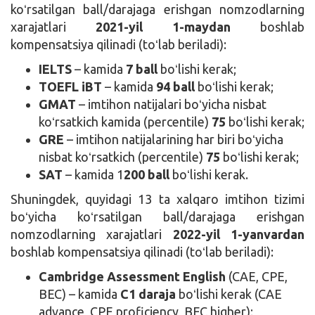
koʻrsatilgan ball/darajaga erishgan nomzodlarning
xarajatlari
2021-yil 1-maydan
boshlab
kompensatsiya qilinadi (toʻlab beriladi):
IELTS
– kamida
7 ball
boʻlishi kerak;
TOEFL iBT
– kamida
94 ball
boʻlishi kerak;
GMAT
– imtihon natijalari boʻyicha nisbat
koʻrsatkich kamida (percentile)
75
boʻlishi kerak;
GRE
– imtihon natijalarining har biri boʻyicha
nisbat koʻrsatkich (percentile)
75
boʻlishi kerak;
SAT
– kamida 1
200 ball
boʻlishi kerak.
Shuningdek, quyidagi 13 ta xalqaro imtihon tizimi
boʻyicha koʻrsatilgan ball/darajaga erishgan
nomzodlarning xarajatlari
2022-yil 1-yanvardan
boshlab kompensatsiya qilinadi (toʻlab beriladi):
Cambridge Assessment English
(CAE, CPE,
BEC) – kamida
C1 daraja
boʻlishi kerak (CAE
advance, CPE proficiency, BEC higher);