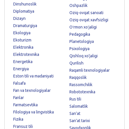
Dinshunoslik
Oshpazlik
Diplomatiya
Oziq-ovqat sanoati
Dizayn
Oziq-ovqat xavfsizligi
Dramaturgiya
Oʻrmon xoʻjaligi
Ekologiya
Pedagogika
Ekoturizm
Planetologiya
Elektronika
Psixologiya
Elektrotexnika
Qishloq xo'jaligi
Energetika
Qurilish
Energiya
Raqamli texnologiyalar
Eston tili va madaniyati
Raqqoslik
Falsafa
Rassomchilik
Fan va texnologiyalar
Robototexnika
Fanlar
Rus tili
Farmatsevtika
Salomatlik
Filologiya va lingvistika
San'at
Fizika
San'at tarixi
Fransuz tili
Savodxonlik