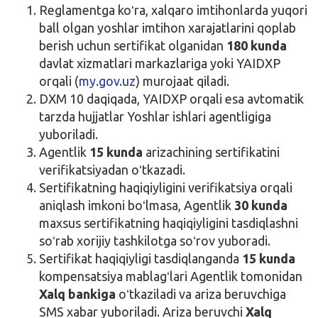
Reglamentga koʻra, xalqaro imtihonlarda yuqori
ball olgan yoshlar imtihon xarajatlarini qoplab
berish uchun sertifikat olganidan
180 kunda
davlat xizmatlari markazlariga yoki YAIDXP
orqali (
my.gov.uz
) murojaat qiladi.
DXM 10 daqiqada, YAIDXP orqali esa avtomatik
tarzda hujjatlar Yoshlar ishlari agentligiga
yuboriladi.
Agentlik
15 kunda
arizachining sertifikatini
verifikatsiyadan oʻtkazadi.
Sertifikatning haqiqiyligini verifikatsiya orqali
aniqlash imkoni boʻlmasa, Agentlik
30 kunda
maxsus sertifikatning haqiqiyligini tasdiqlashni
soʻrab xorijiy tashkilotga soʻrov yuboradi.
Sertifikat haqiqiyligi tasdiqlanganda
15 kunda
kompensatsiya mablagʻlari Agentlik tomonidan
Xalq bankiga
oʻtkaziladi va ariza beruvchiga
SMS xabar yuboriladi. Ariza beruvchi
Xalq