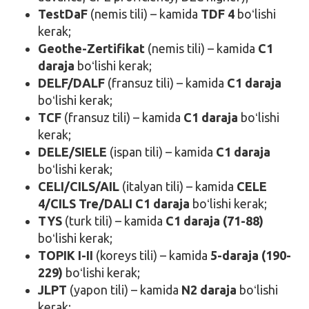
TestDaF
(nemis tili) – kamida
TDF 4
boʻlishi
kerak;
Geothe-Zertifikat
(nemis tili) – kamida
C1
daraja
boʻlishi kerak;
DELF/DALF
(fransuz tili) – kamida
C1 daraja
boʻlishi kerak;
TCF
(fransuz tili) – kamida
C1 daraja
boʻlishi
kerak;
DELE/SIELE
(ispan tili) – kamida
C1 daraja
boʻlishi kerak;
CELI/CILS/AIL
(italyan tili) – kamida
CELE
4/CILS Tre/DALI C1 daraja
boʻlishi kerak;
TYS
(turk tili) – kamida
C1 daraja (71-88)
boʻlishi kerak;
TOPIK I-II
(koreys tili) – kamida
5-daraja (190-
229)
boʻlishi kerak;
JLPT
(yapon tili) – kamida
N2 daraja
boʻlishi
kerak;