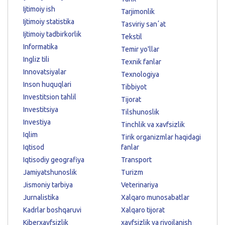
Ijtimoiy ish
Tarjimonlik
Ijtimoiy statistika
Tasviriy sanʼat
Ijtimoiy tadbirkorlik
Tekstil
Informatika
Temir yo'llar
Ingliz tili
Texnik fanlar
Innovatsiyalar
Texnologiya
Inson huquqlari
Tibbiyot
Investitsion tahlil
Tijorat
Investitsiya
Tilshunoslik
Investiya
Tinchlik va xavfsizlik
Iqlim
Tirik organizmlar haqidagi
Iqtisod
fanlar
Iqtisodiy geografiya
Transport
Jamiyatshunoslik
Turizm
Jismoniy tarbiya
Veterinariya
Jurnalistika
Xalqaro munosabatlar
Kadrlar boshqaruvi
Xalqaro tijorat
Kiberxavfsizlik
xavfsizlik va rivojlanish