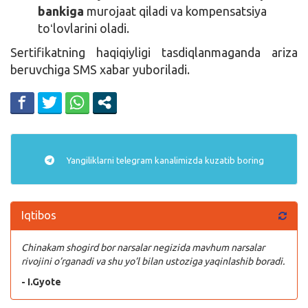
bankiga
murojaat qiladi va kompensatsiya
toʻlovlarini oladi.
Sertifikatning haqiqiyligi tasdiqlanmaganda ariza
beruvchiga SMS xabar yuboriladi.
Yangiliklarni
telegram
kanalimizda kuzatib boring
Iqtibos
Chinakam shogird bor narsalar negizida mavhum narsalar
rivojini o’rganadi va shu yo’l bilan ustoziga yaqinlashib boradi.
- I.Gyote