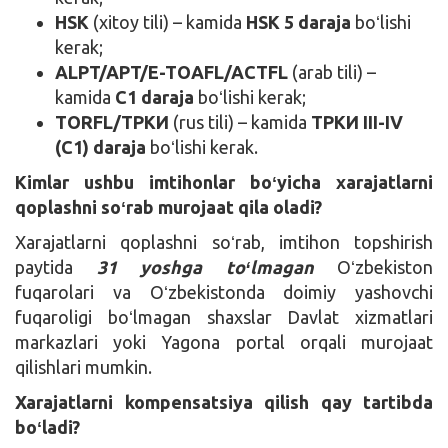
HSK
(xitoy tili) – kamida
HSK 5 daraja
boʻlishi
kerak;
ALPT/APT/E-TOAFL/ACTFL
(arab tili) –
kamida
C1 daraja
boʻlishi kerak;
TORFL/ТРКИ
(rus tili) – kamida
ТРКИ III-IV
(C1) daraja
boʻlishi kerak.
Kimlar ushbu imtihonlar boʻyicha xarajatlarni
qoplashni soʻrab murojaat qila oladi?
Xarajatlarni qoplashni soʻrab, imtihon topshirish
paytida
31 yoshga toʻlmagan
Oʻzbekiston
fuqarolari va Oʻzbekistonda doimiy yashovchi
fuqaroligi boʻlmagan shaxslar Davlat xizmatlari
markazlari yoki Yagona portal orqali murojaat
qilishlari mumkin.
Xarajatlarni kompensatsiya qilish qay tartibda
boʻladi?