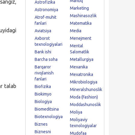
Mantiq
sangiz,
Astrofizika
Marketing
Astronomiya
Mashinasozlik
Atrof-muhit
fanlari
Matematika
uyidagi
Aviatsiya
Media
Axborot
Menejment
texnologiyalari
Mental
Bank ishi
Salomatlik
Barcha soha
Metallurgiya
Barqaror
Mexanika
rivojlanish
Mexatronika
fanlari
Mikrobiologiya
ar talab
Biofizika
Mineralshunoslik
Biokimyo
Moda (Fashion)
Biologiya
Moddashunoslik
Biomeditsina
Moliya
Biotexnologiya
Moliyaviy
Biznes
texnologiyalar
Biznesni
Mudofaa