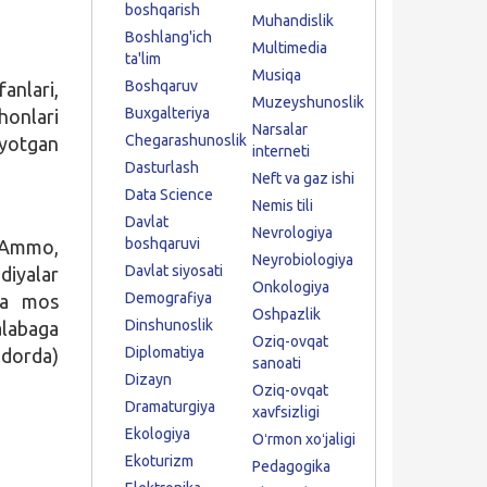
boshqarish
Muhandislik
Boshlang'ich
Multimedia
ta'lim
Musiqa
Boshqaruv
anlari,
Muzeyshunoslik
Buxgalteriya
ihonlari
Narsalar
Chegarashunoslik
yotgan
interneti
Dasturlash
Neft va gaz ishi
Data Science
Nemis tili
Davlat
Nevrologiya
boshqaruvi
. Ammo,
Neyrobiologiya
Davlat siyosati
diyalar
Onkologiya
Demografiya
iga mos
Oshpazlik
Dinshunoslik
alabaga
Oziq-ovqat
Diplomatiya
qdorda)
sanoati
Dizayn
Oziq-ovqat
Dramaturgiya
xavfsizligi
Ekologiya
Oʻrmon xoʻjaligi
Ekoturizm
Pedagogika