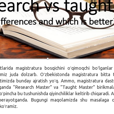
etlarida magistratura bosqichini oʻqimoqchi boʻlganla
iz juda dolzarb. Oʻzbekistonda magistratura bitta 
urtimizda bunday ajratish yoʻq. Ammo, magistratura dastu
aganda “Research Master” va “Taught Master” birikmal
oʻpincha bu tushunishda qiyinchiliklar keltirib chiqaradi. 
 berayotganda. Bugungi maqolamizda shu masalaga oy
 koʻramiz.