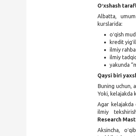
Oʻxshash tarafl
Albatta, umumi
kurslarida:
oʻqish mudd
kredit yigʻ
ilmiy rahbar
ilmiy tadqi
yakunda “m
Qaysi biri yaxs
Buning uchun, av
Yoki, kelajakda 
Agar kelajakda d
ilmiy tekshiris
Research Mast
Aksincha, oʻqi