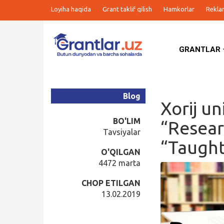
Loyiha haqida
Grant taklif qilish
Hamkorlar
Rekla
GRANTLAR
Grantlar
Tanlovlar
Blog
Xorij un
Ishlar
BO'LIM
“Resear
Tavsiyalar
“Taugh
Kurslar
O'QILGAN
4472 marta
Blog
CHOP ETILGAN
13.02.2019
Yana