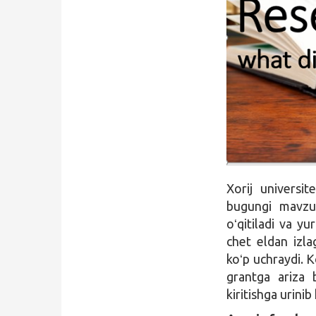
Qidirish
Kirish
Xorij universit
bugungi mavzum
oʻqitiladi va y
chet eldan izl
koʻp uchraydi. K
grantga ariza
kiritishga urinib