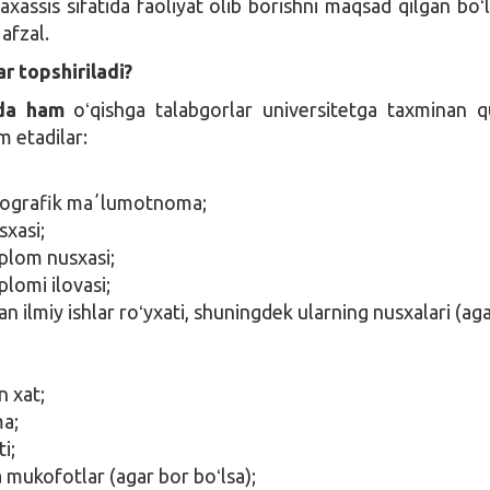
xassis sifatida faoliyat olib borishni maqsad qilgan boʻl
r
afzal.
r topshiriladi?
tda ham
oʻqishga talabgorlar universitetga taxminan q
m etadilar:
iografik maʼlumotnoma;
sxasi;
iplom nusxasi;
plomi ilovasi;
an ilmiy ishlar roʻyxati, shuningdek ularning nusxalari (ag
n xat;
ma;
ti;
 mukofotlar (agar bor boʻlsa);