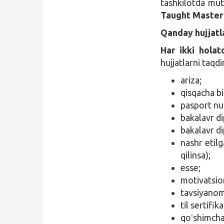
tashkilotda muta
Taught Maste
Qanday hujjatla
Har ikki hola
hujjatlarni taqdi
ariza;
qisqacha b
pasport nu
bakalavr d
bakalavr di
nashr etilg
qilinsa);
esse;
motivatsio
tavsiyano
til sertifika
qoʻshimcha