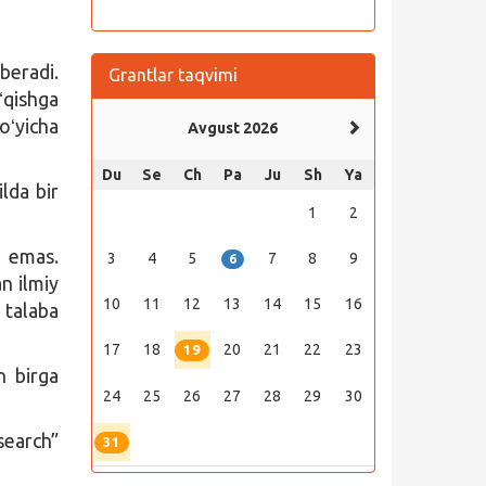
beradi.
Grantlar taqvimi
ʻqishga
oʻyicha
Avgust 2026
Du
Se
Ch
Pa
Ju
Sh
Ya
lda bir
1
2
t emas.
3
4
5
7
8
9
6
n ilmiy
10
11
12
13
14
15
16
 talaba
17
18
20
21
22
23
19
n birga
24
25
26
27
28
29
30
search”
31