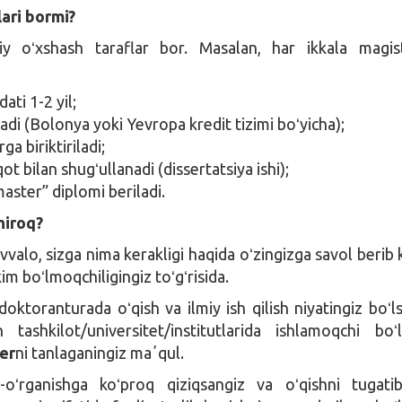
ari bormi?
y oʻxshash taraflar bor. Masalan, har ikkala magis
ati 1-2 yil;
iladi (Bolonya yoki Yevropa kredit tizimi boʻyicha);
ga biriktiriladi;
qot bilan shugʻullanadi (dissertatsiya ishi);
aster” diplomi beriladi.
hiroq?
valo, sizga nima kerakligi haqida oʻzingizga savol berib k
kim boʻlmoqchiligingiz toʻgʻrisida.
oktoranturada oʻqish va ilmiy ish qilish niyatingiz boʻls
h tashkilot/universitet/institutlarida ishlamoqchi boʻl
er
ni tanlaganingiz maʼqul.
b-oʻrganishga koʻproq qiziqsangiz va oʻqishni tugati