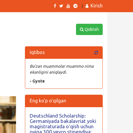
Kirish
|
Qidirish
Iqtibos
:
Ba’zan muammolar muammo nima
ekanligini aniqlaydi.
- Gyote
Eng ko'p o'qilgan
Deutschland Scholarship:
Germaniyada bakalavriat yoki
magistraturada oʻqish uchun
oyiga 300 yevro stipendiya;