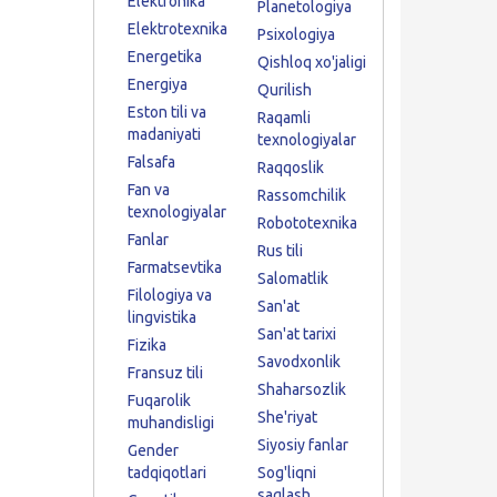
Elektronika
Planetologiya
Elektrotexnika
Psixologiya
Energetika
Qishloq xo'jaligi
Energiya
Qurilish
Eston tili va
Raqamli
madaniyati
texnologiyalar
Falsafa
Raqqoslik
Fan va
Rassomchilik
texnologiyalar
Robototexnika
Fanlar
Rus tili
Farmatsevtika
Salomatlik
Filologiya va
San'at
lingvistika
San'at tarixi
Fizika
Savodxonlik
Fransuz tili
Shaharsozlik
Fuqarolik
She'riyat
muhandisligi
Siyosiy fanlar
Gender
tadqiqotlari
Sog'liqni
saqlash