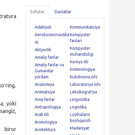
Sohalar
Davlatlar
tratura
Adabiyot
Kommunikatsiya
Aerokosmonavtika
Kompyuter
fanlari
AI
Kompyuter
Aktyorlik
muhandisligi
Amaliy fanlar
Koreys tili
Amaliy fanlar va
Kriminologiya
Gumanitar
yordam
Kutubxona ishi
Anatomiya
Laboratoriya ishi
oʻring.
Animatsiya
Leksikografiya
Aniq fanlar
Lingvistika
a, yoki
Antrapologiya
Logistika
sangiz,
Arab tili
Loyihalarni
boshqarish
Arxeologiya
Madaniyat
b biror
Arxitektura