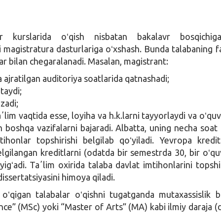
 kurslarida oʻqish nisbatan bakalavr bosqichig
 magistratura dasturlariga oʻxshash. Bunda talabaning fa
ar bilan chegaralanadi. Masalan, magistrant:
ajratilgan auditoriya soatlarida qatnashadi;
taydi;
ozadi;
ʼlim vaqtida esse, loyiha va h.k.larni tayyorlaydi va oʻqu
n boshqa vazifalarni bajaradi. Albatta, uning necha soat o
ihonlar topshirishi belgilab qoʻyiladi. Yevropa kredit
lgilangan kreditlarni (odatda bir semestrda 30, bir oʻquv
yigʻadi. Taʼlim oxirida talaba davlat imtihonlarini topshi
dissertatsiyasini himoya qiladi.
oʻqigan talabalar oʻqishni tugatganda mutaxassislik b
nce” (MSc) yoki “Master of Arts” (MA) kabi ilmiy daraja (