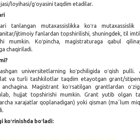
jasi/loyihasi/gʻoyasini taqdim etadilar.
ari
lari tanlangan mutaxassislikka koʻra mutaxassislik f
nitar/ijtimoiy fanlardan topshirilishi, shuningdek, til imt
shi mumkin. Koʻpincha, magistraturaga qabul qilina
 chaqiriladi.
mi?
ashgan universitetlarning koʻpchiligida oʻqish pulli
vlat va turli tashkilotlar taqdim etayotgan grant/stipen
 anchagina. Magistrant koʻrsatilgan grantlardan oʻz
anlab, hujjat topshirishi mumkin. Grant yutib olgan t
barcha xarajatlar qoplanadigan) yoki qisman (maʼlum mi
i.
 koʻrinishda boʻladi: