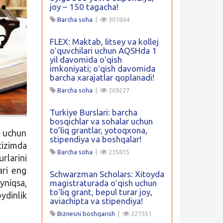
joy – 150 tagacha!
Barcha soha
|
301844
FLEX: Maktab, litsey va kollej
oʻquvchilari uchun AQSHda 1
yil davomida oʻqish
imkoniyati; oʻqish davomida
barcha xarajatlar qoplanadi!
Barcha soha
|
269227
Turkiye Burslari: barcha
bosqichlar va sohalar uchun
to’liq grantlar, yotoqxona,
r uchun
stipendiya va boshqalar!
tizimda
Barcha soha
|
235815
rlarini
ari eng
Schwarzman Scholars: Xitoyda
Ayniqsa,
magistraturada oʻqish uchun
toʻliq grant, bepul turar joy,
dinlik
aviachipta va stipendiya!
Biznesni boshqarish
|
227351