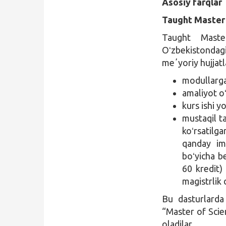
Asosiy farqlar
Taught Master
Taught Master
Oʻzbekistondagi
meʼyoriy hujjatl
modullarga 
amaliyot oʻ
kurs ishi y
mustaqil ta
koʻrsatilga
qanday imt
boʻyicha be
60 kredit) 
magistrlik 
Bu dasturlarda 
“Master of Scie
oladilar.