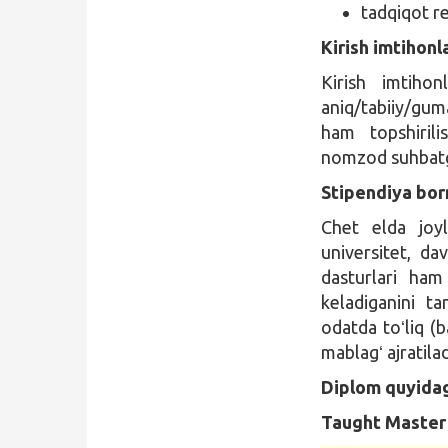
tadqiqot re
Kirish imtihonl
Kirish imtihon
aniq/tabiiy/guma
ham topshirili
nomzod suhbatga
Stipendiya bor
Chet elda joyl
universitet, da
dasturlari ham
keladiganini t
odatda toʻliq (
mablagʻ ajratilad
Diplom quyidagi
Taught Master