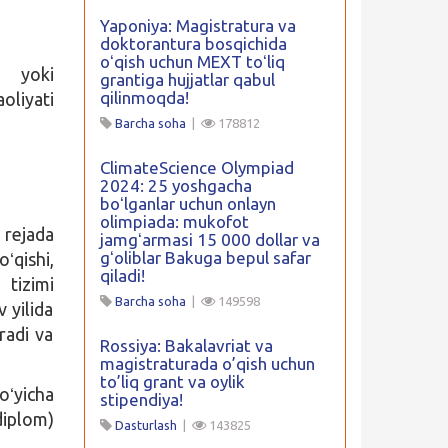
Yaponiya: Magistratura va
doktorantura bosqichida
oʻqish uchun MEXT toʻliq
a yoki
grantiga hujjatlar qabul
qilinmoqda!
oliyati
Barcha soha
|
178812
ClimateScience Olympiad
2024: 25 yoshgacha
boʻlganlar uchun onlayn
olimpiada: mukofot
v rejada
jamgʻarmasi 15 000 dollar va
gʻoliblar Bakuga bepul safar
ʻqishi,
qiladi!
 tizimi
Barcha soha
|
149598
 yilida
radi va
Rossiya: Bakalavriat va
magistraturada o’qish uchun
to’liq grant va oylik
oʻyicha
stipendiya!
diplom)
Dasturlash
|
143825