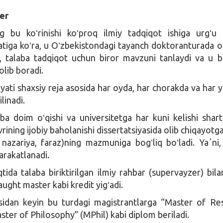
er
ng bu koʻrinishi koʻproq ilmiy tadqiqot ishiga urgʻu 
iga koʻra, u Oʻzbekistondagi tayanch doktoranturada o
i, talaba tadqiqot uchun biror mavzuni tanlaydi va u b
 olib boradi.
yati shaxsiy reja asosida har oyda, har chorakda va har yi
linadi.
ba doim oʻqishi va universitetga har kuni kelishi shar
rining ijobiy baholanishi dissertatsiyasida olib chiqayotga
, nazariya, faraz)ning mazmuniga bogʻliq boʻladi. Yaʼni,
arakatlanadi.
tida talaba biriktirilgan ilmiy rahbar (supervayzer) bila
taught master kabi kredit yigʻadi.
idan keyin bu turdagi magistrantlarga “Master of Re
ster of Philosophy” (MPhil) kabi diplom beriladi.