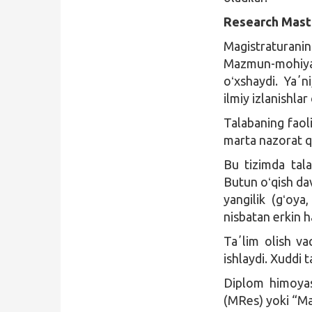
Research Mast
Magistraturani
Mazmun-mohiyat
oʻxshaydi. Yaʼn
ilmiy izlanishlar
Talabaning faoli
marta nazorat qi
Bu tizimda tala
Butun oʻqish dav
yangilik (gʻoya
nisbatan erkin h
Taʼlim olish vaq
ishlaydi. Xuddi 
Diplom himoyas
(MRes) yoki “Ma