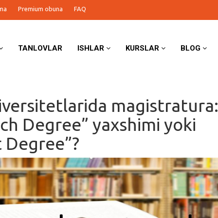
ma
Premium obuna
FAQ
TANLOVLAR
ISHLAR
KURSLAR
BLOG
iversitetlarida magistratura
ch Degree” yaxshimi yoki
t Degree”?