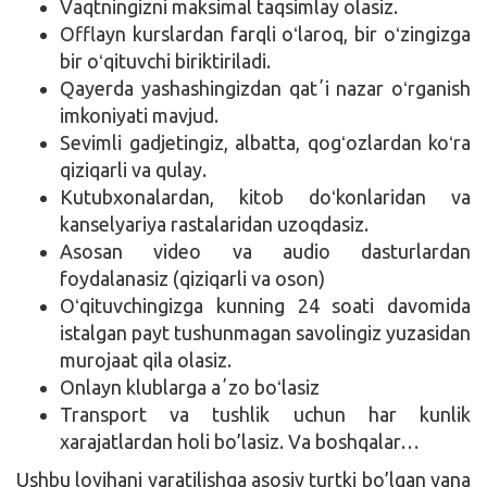
Vaqtningizni maksimal taqsimlay olasiz.
Offlayn kurslardan farqli oʻlaroq, bir oʻzingizga
bir oʻqituvchi biriktiriladi.
Qayerda yashashingizdan qatʼi nazar oʻrganish
imkoniyati mavjud.
Sevimli gadjetingiz, albatta, qogʻozlardan koʻra
qiziqarli va qulay.
Kutubxonalardan, kitob doʻkonlaridan va
kanselyariya rastalaridan uzoqdasiz.
Asosan video va audio dasturlardan
foydalanasiz (qiziqarli va oson)
Oʻqituvchingizga kunning 24 soati davomida
istalgan payt tushunmagan savolingiz yuzasidan
murojaat qila olasiz.
Onlayn klublarga aʼzo boʻlasiz
Transport va tushlik uchun har kunlik
xarajatlardan holi bo’lasiz. Va boshqalar…
Ushbu loyihani yaratilishga asosiy turtki bo’lgan yana