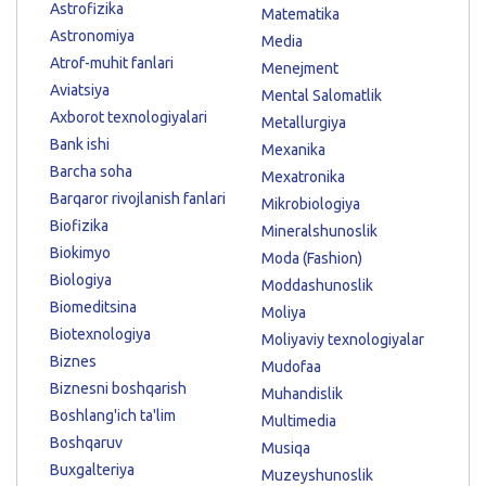
Astrofizika
Matematika
Astronomiya
Media
Atrof-muhit fanlari
Menejment
Aviatsiya
Mental Salomatlik
Axborot texnologiyalari
Metallurgiya
Bank ishi
Mexanika
Barcha soha
Mexatronika
Barqaror rivojlanish fanlari
Mikrobiologiya
Biofizika
Mineralshunoslik
Biokimyo
Moda (Fashion)
Biologiya
Moddashunoslik
Biomeditsina
Moliya
Biotexnologiya
Moliyaviy texnologiyalar
Biznes
Mudofaa
Biznesni boshqarish
Muhandislik
Boshlang'ich ta'lim
Multimedia
Boshqaruv
Musiqa
Buxgalteriya
Muzeyshunoslik