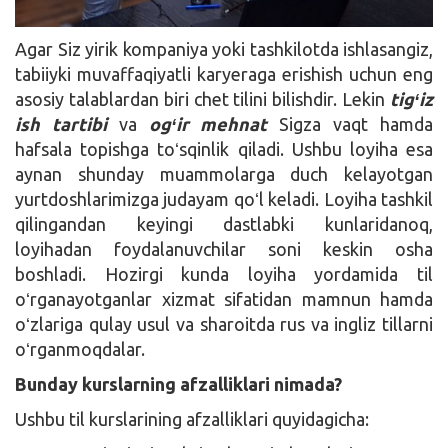
Agar Siz yirik kompaniya yoki tashkilotda ishlasangiz,
tabiiyki muvaffaqiyatli karyeraga erishish uchun eng
asosiy talablardan biri chet tilini bilishdir. Lekin
tigʻiz
ish tartibi
va
ogʻir mehnat
Sigza vaqt hamda
hafsala topishga toʻsqinlik qiladi. Ushbu loyiha esa
aynan shunday muammolarga duch kelayotgan
yurtdoshlarimizga judayam qoʻl keladi. Loyiha tashkil
qilingandan keyingi dastlabki kunlaridanoq,
loyihadan foydalanuvchilar soni keskin osha
boshladi. Hozirgi kunda loyiha yordamida til
oʻrganayotganlar xizmat sifatidan mamnun hamda
oʻzlariga qulay usul va sharoitda rus va ingliz tillarni
oʻrganmoqdalar.
Bunday kurslarning afzalliklari nimada?
Ushbu til kurslarining afzalliklari quyidagicha: