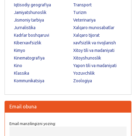
Iqtisodiy geografiya
Transport
Jamiyatshunoslik
Turizm
Jismoniy tarbiya
Veterinariya
Jurnalistika
Xalqaro munosabatlar
Kadrlar boshqaruvi
Xalqaro tijorat
Kiberxavfsizlik
xavfsizlik va rivojlanish
Kimyo
Xitoy tili va madaniyati
Kinematografiya
Xitoyshunoslik
Kino
Yapon tili va madaniyati
Klassika
Yozuvchilik
Kommunikatsiya
Zoologiya
Email obuna
Email manzilingizni yozing: