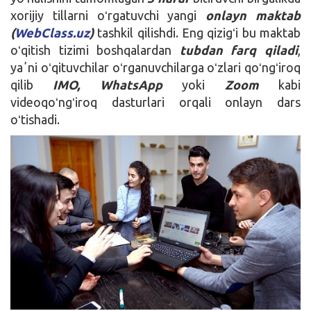
xorijiy tillarni oʻrgatuvchi yangi
onlayn maktab
(
WebClass.uz
)
tashkil qilishdi. Eng qizigʻi bu maktab
oʻqitish tizimi boshqalardan
tubdan farq qiladi
,
yaʼni oʻqituvchilar oʻrganuvchilarga oʻzlari qoʻngʻiroq
qilib
IMO, WhatsApp
yoki
Zoom
kabi
videoqoʻngʻiroq dasturlari orqali onlayn dars
oʻtishadi.