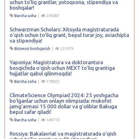
uchun to’liq grantlar, yotoqxona, stipendiya va
boshqalar!
Barcha soha
|
236087
Schwarzman Scholars: Xitoyda magistraturada
oʻqish uchun toʻliq grant, bepul turar joy, aviachipta
va stipendiya!
Biznesni boshqarish
|
227479
Yaponiya: Magistratura va doktorantura
bosqichida oʻqish uchun MEXT toʻliq grantiga
hujjatlar qabul qilinmoqda!
Barcha soha
|
178923
ClimateScience Olympiad 2024: 25 yoshgacha
boʻlganlar uchun onlayn olimpiada: mukofot
jamgʻarmasi 15 000 dollar va gʻoliblar Bakuga
bepul safar qiladi!
Barcha soha
|
149710
Rossiya: Bakalavriat va magistraturada o’qish