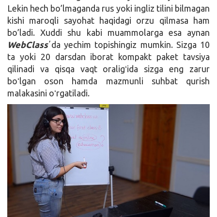
Lekin hech bo’lmaganda rus yoki ingliz tilini bilmagan
kishi maroqli sayohat haqidagi orzu qilmasa ham
bo’ladi. Xuddi shu kabi muammolarga esa aynan
WebClass
ʼda yechim topishingiz mumkin. Sizga 10
ta yoki 20 darsdan iborat kompakt paket tavsiya
qilinadi va qisqa vaqt oraligʻida sizga eng zarur
boʻlgan oson hamda mazmunli suhbat qurish
malakasini oʻrgatiladi.