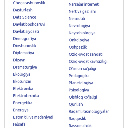
Chegarashunoslik
Narsalar interneti
Dasturlash
Neft va gaz ishi
Data Science
Nemis tili
Davlat boshqaruvi
Nevrologiya
Davlat siyosati
Neyrobiologiya
Demografiya
Onkologiya
Dinshunoslik
Oshpazlik
Diplomatiya
Oziq-ovqat sanoati
Dizayn
Oziq-ovqat xavfsizligi
Dramaturgiya
Oʻrmon xoʻjaligi
Ekologiya
Pedagogika
Ekoturizm
Planetologiya
Elektronika
Psixologiya
Elektrotexnika
Qishloq xo'jaligi
Energetika
Qurilish
Energiya
Raqamli texnologiyalar
Eston tili va madaniyati
Raqqoslik
Falsafa
Rassomchilik