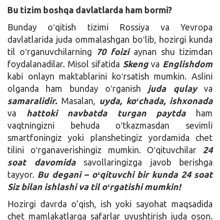
Bu tizim boshqa davlatlarda ham bormi?
Bunday oʻqitish tizimi Rossiya va Yevropa
davlatlarida juda ommalashgan boʻlib, hozirgi kunda
til oʻrganuvchilarning
70 foizi
aynan shu tizimdan
foydalanadilar. Misol sifatida
Skeng
va
Englishdom
kabi onlayn maktablarini koʻrsatish mumkin. Aslini
olganda ham bunday oʻrganish
juda qulay
va
samaralidir.
Masalan,
uyda, koʻchada, ishxonada
va
hattoki navbatda turgan paytda
ham
vaqtningizni behuda oʻtkazmasdan sevimli
smartfoningiz yoki planshetingiz yordamida chet
tilini oʻrganaverishingiz mumkin. Oʻqituvchilar
24
soat davomida
savollaringizga javob berishga
tayyor.
Bu degani – oʻqituvchi bir kunda 24 soat
Siz bilan ishlashi va til oʻrgatishi mumkin!
Hozirgi davrda o’qish, ish yoki sayohat maqsadida
chet mamlakatlarga safarlar uyushtirish juda oson.