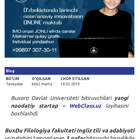
Kirish
Blog
BO'LIM
O'QILGAN
CHOP ETILGAN
Tavsiyalar
6662 marta
10.02.2019
Buxoro Davlat Universiteti bitiruvchilari
yangi
noodatiy startap –
WebClass.uz
loyihasini
boshlashdi.
BuxDu Filologiya fakulteti Ingliz tili va adabiyoti
yoʻnalishini tamomlagan
3 nafar
bitiruvchi birgalikda