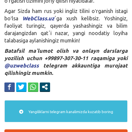
oʻrgatish tizimini joriy qilish niyatidalar.
Agar Sizda ham rus yoki ingliz tilini oʻrganish istagi
boʻlsa
WebClass.uz
ʼga xush kelibsiz. Yoshingiz,
faoliyat turingiz, qayerda yashashingiz va bilim
darajangizdan qatʼi nazar, yangi noodatiy loyiha
talabasiga aylanishingiz mumkin!
Batafsil maʼlumot olish va onlayn darslarga
yozilish uchun +99897-307-30-11 raqamiga yoki
@uzwebclass
telegram akkauntiga murojaat
qilishingiz mumkin.
Yangiliklarni
telegram
kanalimizda kuzatib boring