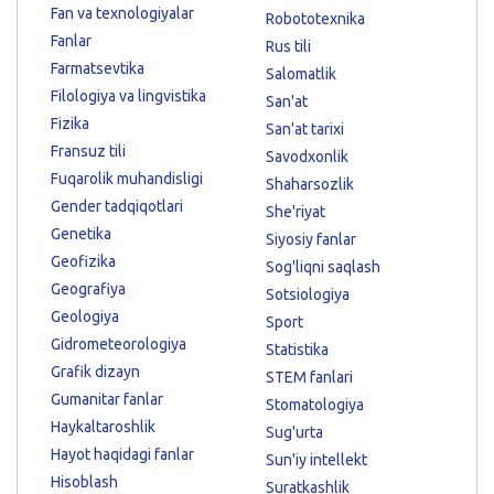
Fan va texnologiyalar
Robototexnika
Fanlar
Rus tili
Farmatsevtika
Salomatlik
Filologiya va lingvistika
San'at
Fizika
San'at tarixi
Fransuz tili
Savodxonlik
Fuqarolik muhandisligi
Shaharsozlik
Gender tadqiqotlari
She'riyat
Genetika
Siyosiy fanlar
Geofizika
Sog'liqni saqlash
Geografiya
Sotsiologiya
Geologiya
Sport
Gidrometeorologiya
Statistika
Grafik dizayn
STEM fanlari
Gumanitar fanlar
Stomatologiya
Haykaltaroshlik
Sug'urta
Hayot haqidagi fanlar
Sun'iy intellekt
Hisoblash
Suratkashlik