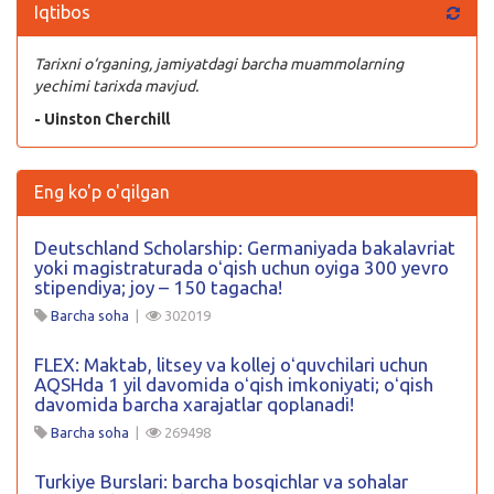
Iqtibos
Tarixni o‘rganing, jamiyatdagi barcha muammolarning
yechimi tarixda mavjud.
- Uinston Cherchill
Eng ko'p o'qilgan
Deutschland Scholarship: Germaniyada bakalavriat
yoki magistraturada oʻqish uchun oyiga 300 yevro
stipendiya; joy – 150 tagacha!
Barcha soha
|
302019
FLEX: Maktab, litsey va kollej oʻquvchilari uchun
AQSHda 1 yil davomida oʻqish imkoniyati; oʻqish
davomida barcha xarajatlar qoplanadi!
Barcha soha
|
269498
Turkiye Burslari: barcha bosqichlar va sohalar