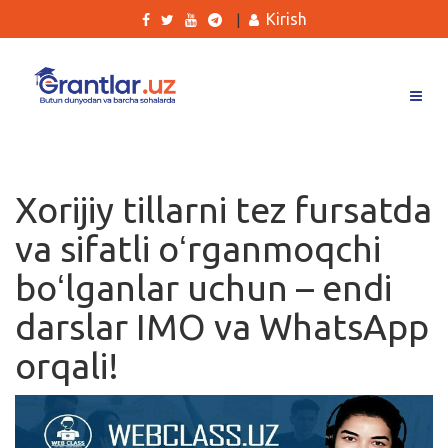
Kirish
|
Grantlar
Tanlovlar
Xorijiy tillarni tez fursatda
Ishlar
va sifatli oʻrganmoqchi
Kurslar
boʻlganlar uchun – endi
Blog
darslar IMO va WhatsApp
Yana
orqali!
Qidirish