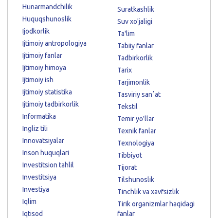
Hunarmandchilik
Suratkashlik
Huquqshunoslik
Suv xo'jaligi
Ijodkorlik
Ta'lim
Ijtimoiy antropologiya
Tabiiy fanlar
Ijtimoiy fanlar
Tadbirkorlik
Ijtimoiy himoya
Tarix
Ijtimoiy ish
Tarjimonlik
Ijtimoiy statistika
Tasviriy sanʼat
Ijtimoiy tadbirkorlik
Tekstil
Informatika
Temir yo'llar
Ingliz tili
Texnik fanlar
Innovatsiyalar
Texnologiya
Inson huquqlari
Tibbiyot
Investitsion tahlil
Tijorat
Investitsiya
Tilshunoslik
Investiya
Tinchlik va xavfsizlik
Iqlim
Tirik organizmlar haqidagi
Iqtisod
fanlar