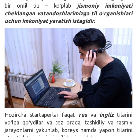
bir omil bu – koʻplab
jismoniy imkoniyati
cheklangan vatandoshlarimizga til oʻrganishlari
uchun imkoniyat yaratish istagidir.
Hozircha startaperlar faqat
rus
va
ingliz
tilarini
yoʻlga qoʻydilar va tez orada, tashkiliy va rasmiy
jarayonlarni yakunlab, koreys hamda yapon tilarini