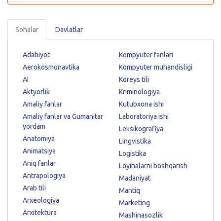
Sohalar
Davlatlar
Adabiyot
Kompyuter fanlari
Aerokosmonavtika
Kompyuter muhandisligi
AI
Koreys tili
Aktyorlik
Kriminologiya
Amaliy fanlar
Kutubxona ishi
Amaliy fanlar va Gumanitar
Laboratoriya ishi
yordam
Leksikografiya
Anatomiya
Lingvistika
Animatsiya
Logistika
Aniq fanlar
Loyihalarni boshqarish
Antrapologiya
Madaniyat
Arab tili
Mantiq
Arxeologiya
Marketing
Arxitektura
Mashinasozlik