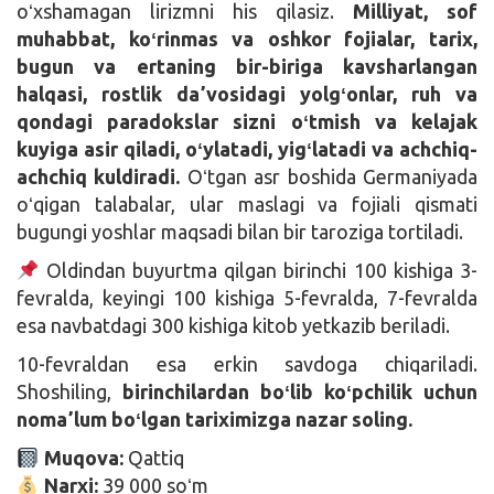
oʻxshamagan lirizmni his qilasiz.
Milliyat, sof
muhabbat, koʻrinmas va oshkor fojialar, tarix,
bugun va ertaning bir-biriga kavsharlangan
halqasi, rostlik daʼvosidagi yolgʻonlar, ruh va
qondagi paradokslar sizni oʻtmish va kelajak
kuyiga asir qiladi, oʻylatadi, yigʻlatadi va achchiq-
achchiq kuldiradi.
Oʻtgan asr boshida Germaniyada
oʻqigan talabalar, ular maslagi va fojiali qismati
bugungi yoshlar maqsadi bilan bir taroziga tortiladi.
Oldindan buyurtma qilgan birinchi 100 kishiga 3-
fevralda, keyingi 100 kishiga 5-fevralda, 7-fevralda
esa navbatdagi 300 kishiga kitob yetkazib beriladi.
10-fevraldan esa erkin savdoga chiqariladi.
Shoshiling,
birinchilardan boʻlib koʻpchilik uchun
nomaʼlum boʻlgan tariximizga nazar soling.
Muqova:
Qattiq
Narxi:
39 000 soʻm