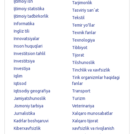
Ijtimoiy ish
Tarjimonlik
Ijtimoiy statistika
Tasviriy sanʼat
Ijtimoiy tadbirkorlik
Tekstil
Informatika
Temir yo'llar
Ingliz tili
Texnik fanlar
Innovatsiyalar
Texnologiya
Inson huquqlari
Tibbiyot
Investitsion tahlil
Tijorat
Investitsiya
Tilshunoslik
Investiya
Tinchlik va xavfsizlik
Iqlim
Tirik organizmlar haqidagi
Iqtisod
fanlar
Iqtisodiy geografiya
Transport
Jamiyatshunoslik
Turizm
Jismoniy tarbiya
Veterinariya
Jurnalistika
Xalqaro munosabatlar
Kadrlar boshqaruvi
Xalqaro tijorat
Kiberxavfsizlik
xavfsizlik va rivojlanish