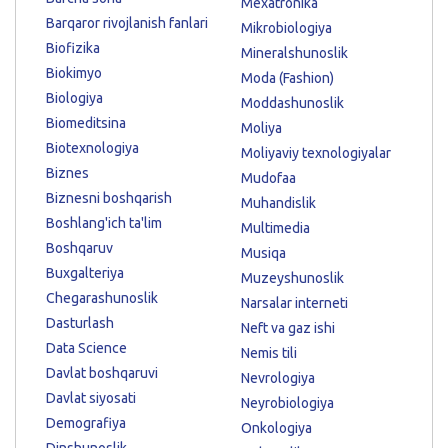
Mexatronika
Barqaror rivojlanish fanlari
Mikrobiologiya
Biofizika
Mineralshunoslik
Biokimyo
Moda (Fashion)
Biologiya
Moddashunoslik
Biomeditsina
Moliya
Biotexnologiya
Moliyaviy texnologiyalar
Biznes
Mudofaa
Biznesni boshqarish
Muhandislik
Boshlang'ich ta'lim
Multimedia
Boshqaruv
Musiqa
Buxgalteriya
Muzeyshunoslik
Chegarashunoslik
Narsalar interneti
Dasturlash
Neft va gaz ishi
Data Science
Nemis tili
Davlat boshqaruvi
Nevrologiya
Davlat siyosati
Neyrobiologiya
Demografiya
Onkologiya
Dinshunoslik