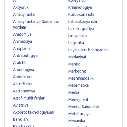
AI
Koreys tili
Aktyorlik
Kriminologiya
Amaliy fanlar
Kutubxona ishi
Amaliy fanlar va Gumanitar
Laboratoriya ishi
yordam
Leksikografiya
Anatomiya
Lingvistika
Animatsiya
Logistika
Aniq fanlar
Loyihalarni boshqarish
Antrapologiya
Madaniyat
Arab tili
Mantiq
Arxeologiya
Marketing
Arxitektura
Mashinasozlik
Astrofizika
Matematika
Astronomiya
Media
Atrof-muhit fanlari
Menejment
Aviatsiya
Mental Salomatlik
Axborot texnologiyalari
Metallurgiya
Bank ishi
Mexanika
Barcha soha