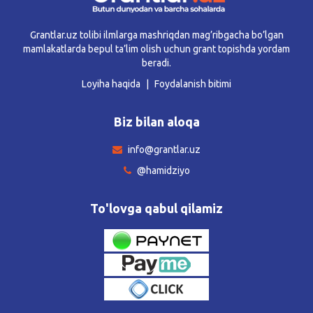
Grantlar.uz tolibi ilmlarga mashriqdan mag’ribgacha bo’lgan
mamlakatlarda bepul ta’lim olish uchun grant topishda yordam
beradi.
Loyiha haqida
Foydalanish bitimi
Biz bilan aloqa
info@grantlar.uz
@hamidziyo
To'lovga qabul qilamiz