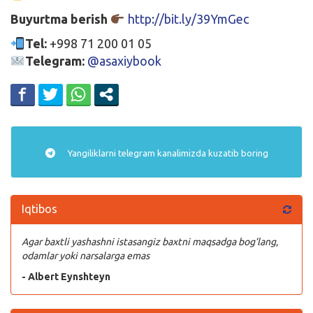
Buyurtma berish
http://bit.ly/39YmGec
Tel:
+998 71 200 01 05
Telegram:
@asaxiybook
Yangiliklarni
telegram
kanalimizda kuzatib boring
Iqtibos
Agar baxtli yashashni istasangiz baxtni maqsadga bog’lang,
odamlar yoki narsalarga emas
- Albert Eynshteyn