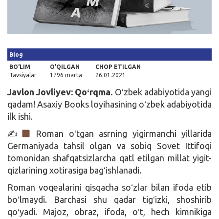
Kirish
Blog
BO'LIM
O'QILGAN
CHOP ETILGAN
Tavsiyalar
1796 marta
26.01.2021
Javlon Jovliyev: Qoʻrqma.
Oʻzbek adabiyotida yangi
qadam! Asaxiy Books loyihasining oʻzbek adabiyotida
ilk ishi.
✍
Roman oʻtgan asrning yigirmanchi yillarida
Germaniyada tahsil olgan va sobiq Sovet Ittifoqi
tomonidan shafqatsizlarcha qatl etilgan millat yigit-
qizlarining xotirasiga bagʻishlanadi.
Roman voqealarini qisqacha soʻzlar bilan ifoda etib
boʻlmaydi. Barchasi shu qadar tigʻizki, shoshirib
qoʻyadi. Majoz, obraz, ifoda, oʻt, hech kimnikiga