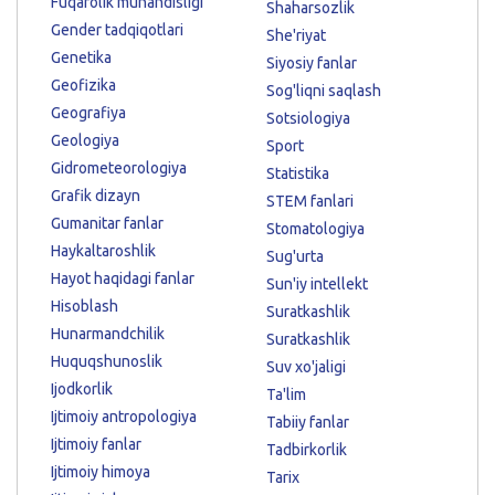
Fuqarolik muhandisligi
Shaharsozlik
Gender tadqiqotlari
She'riyat
Genetika
Siyosiy fanlar
Geofizika
Sog'liqni saqlash
Geografiya
Sotsiologiya
Geologiya
Sport
Gidrometeorologiya
Statistika
Grafik dizayn
STEM fanlari
Gumanitar fanlar
Stomatologiya
Haykaltaroshlik
Sug'urta
Hayot haqidagi fanlar
Sun'iy intellekt
Hisoblash
Suratkashlik
Hunarmandchilik
Suratkashlik
Huquqshunoslik
Suv xo'jaligi
Ijodkorlik
Ta'lim
Ijtimoiy antropologiya
Tabiiy fanlar
Ijtimoiy fanlar
Tadbirkorlik
Ijtimoiy himoya
Tarix