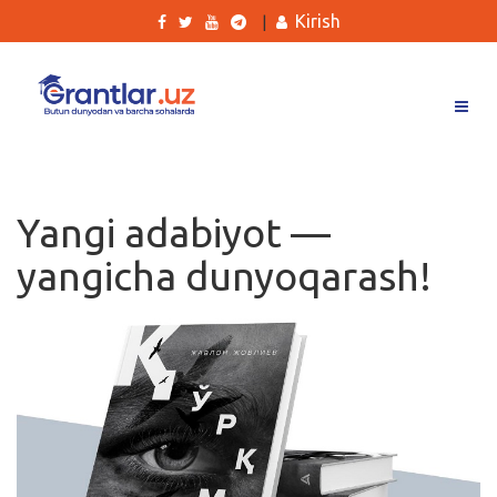
Kirish
|
Grantlar
Tanlovlar
Yangi adabiyot —
Ishlar
yangicha dunyoqarash!
Kurslar
Blog
Yana
Qidirish