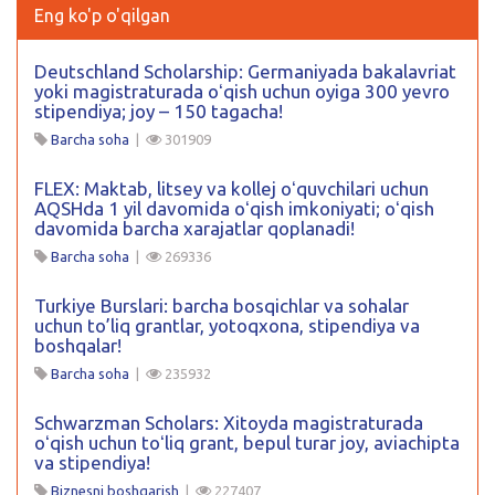
Eng ko'p o'qilgan
Deutschland Scholarship: Germaniyada bakalavriat
yoki magistraturada oʻqish uchun oyiga 300 yevro
stipendiya; joy – 150 tagacha!
Barcha soha
|
301909
FLEX: Maktab, litsey va kollej oʻquvchilari uchun
AQSHda 1 yil davomida oʻqish imkoniyati; oʻqish
davomida barcha xarajatlar qoplanadi!
Barcha soha
|
269336
Turkiye Burslari: barcha bosqichlar va sohalar
uchun to’liq grantlar, yotoqxona, stipendiya va
boshqalar!
Barcha soha
|
235932
Schwarzman Scholars: Xitoyda magistraturada
oʻqish uchun toʻliq grant, bepul turar joy, aviachipta
va stipendiya!
Biznesni boshqarish
|
227407