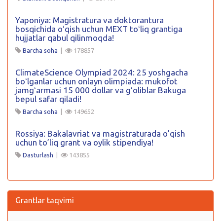
Yaponiya: Magistratura va doktorantura
bosqichida oʻqish uchun MEXT toʻliq grantiga
hujjatlar qabul qilinmoqda!
Barcha soha
|
178857
ClimateScience Olympiad 2024: 25 yoshgacha
boʻlganlar uchun onlayn olimpiada: mukofot
jamgʻarmasi 15 000 dollar va gʻoliblar Bakuga
bepul safar qiladi!
Barcha soha
|
149652
Rossiya: Bakalavriat va magistraturada o’qish
uchun to’liq grant va oylik stipendiya!
Dasturlash
|
143855
Grantlar taqvimi