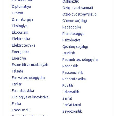
Oshpazlik
Diplomatiya
Oziq-ovqat sanoati
Dizayn
Oziq-ovqat xavfsizligi
Dramaturgiya
Oʻrmon xoʻjaligi
Ekologiya
Pedagogika
Ekoturizm
Planetologiya
Elektronika
Psixologiya
Elektrotexnika
Qishloq xo'jaligi
Energetika
Qurilish
Energiya
Raqamli texnologiyalar
Eston tili va madaniyati
Raqqoslik
Falsafa
Rassomchilik
Fan va texnologiyalar
Robototexnika
Fanlar
Rus tili
Farmatsevtika
Salomatlik
Filologiya va lingvistika
San'at
Fizika
San'at tarixi
Fransuz tili
Savodxonlik