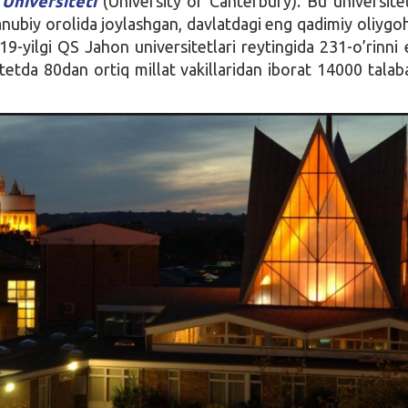
Universiteti
(University of Canterbury). Bu universite
anubiy orolida joylashgan, davlatdagi eng qadimiy oliygo
019-yilgi QS Jahon universitetlari reytingida 231-o’rinni 
itetda 80dan ortiq millat vakillaridan iborat 14000 talaba