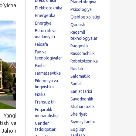
Elektronika
Planetologiya
o’yicha
Elektrotexnika
Psixologiya
Energetika
Qishloq xo'jaligi
Energiya
Qurilish
Eston tili va
Raqamli
madaniyati
texnologiyalar
Falsafa
Raqqoslik
Fan va
Rassomchilik
texnologiyalar
Robototexnika
Fanlar
Rus tili
Farmatsevtika
Salomatlik
Filologiya va
San'at
lingvistika
San'at tarixi
Fizika
Savodxonlik
Fransuz tili
Shaharsozlik
Fuqarolik
She'riyat
 Yangi
muhandisligi
Siyosiy fanlar
tish va
Gender
tadqiqotlari
Sog'liqni
. Jahon
saqlash