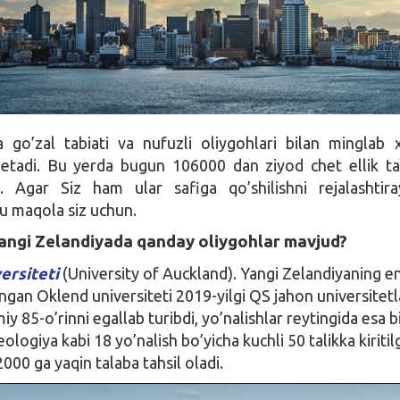
 go’zal tabiati va nufuzli oliygohlari bilan minglab 
b etadi. Bu yerda bugun 106000 dan ziyod chet ellik ta
. Agar Siz ham ular safiga qo’shilishni rejalashtir
bu maqola siz uchun.
angi Zelandiyada qanday oliygohlar mavjud?
ersiteti
(University of Auckland). Yangi Zelandiyaning en
ngan Oklend universiteti 2019-yilgi QS jahon universitetl
y 85-o’rinni egallab turibdi, yo’nalishlar reytingida esa b
ologiya kabi 18 yo’nalish bo’yicha kuchli 50 talikka kiritil
000 ga yaqin talaba tahsil oladi.