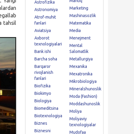
t Yangi
Mantiq
Astrofizika
hlardan
Marketing
Astronomiya
egallab
Mashinasozlik
Atrof-muhit
 tahsil
fanlari
Matematika
Aviatsiya
Media
Axborot
Menejment
texnologiyalari
Mental
Bank ishi
Salomatlik
Barcha soha
Metallurgiya
Barqaror
Mexanika
rivojlanish
Mexatronika
fanlari
Mikrobiologiya
Biofizika
Mineralshunoslik
Biokimyo
Moda (Fashion)
Biologiya
Moddashunoslik
Biomeditsina
Moliya
Biotexnologiya
Moliyaviy
Biznes
texnologiyalar
Biznesni
Mudofaa