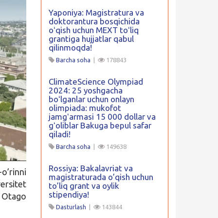
Yaponiya: Magistratura va
doktorantura bosqichida
oʻqish uchun MEXT toʻliq
grantiga hujjatlar qabul
qilinmoqda!
Barcha soha
|
178843
ClimateScience Olympiad
2024: 25 yoshgacha
boʻlganlar uchun onlayn
olimpiada: mukofot
jamgʻarmasi 15 000 dollar va
gʻoliblar Bakuga bepul safar
qiladi!
Barcha soha
|
149638
Rossiya: Bakalavriat va
o’rinni
magistraturada o’qish uchun
ersitet
to’liq grant va oylik
stipendiya!
. Otago
Dasturlash
|
143844