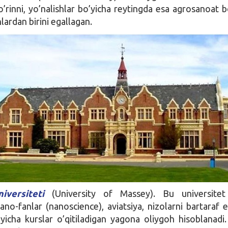
o’rinni, yo’nalishlar bo’yicha reytingda esa agrosanoat b
nlardan birini egallagan.
versiteti
(University of Massey). Bu universitet
ano-fanlar (nanoscience), aviatsiya, nizolarni bartaraf e
’yicha kurslar o’qitiladigan yagona oliygoh hisoblanadi