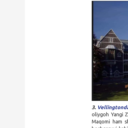
3.
Vellingtonda
oliygoh Yangi Z
Maqomi ham shu