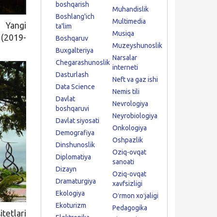
boshqarish
Muhandislik
Boshlang'ich
Multimedia
 Yangi
ta'lim
Musiqa
 (2019-
Boshqaruv
Muzeyshunoslik
Buxgalteriya
Narsalar
Chegarashunoslik
interneti
Dasturlash
Neft va gaz ishi
Data Science
Nemis tili
Davlat
Nevrologiya
boshqaruvi
Neyrobiologiya
Davlat siyosati
Onkologiya
Demografiya
Oshpazlik
Dinshunoslik
Oziq-ovqat
Diplomatiya
sanoati
Dizayn
Oziq-ovqat
Dramaturgiya
xavfsizligi
Ekologiya
Oʻrmon xoʻjaligi
Ekoturizm
Pedagogika
tetlari