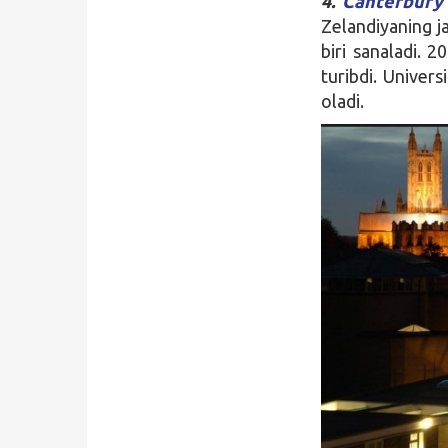
4.
Canterbury 
Zelandiyaning j
biri sanaladi. 2
turibdi. Univers
oladi.