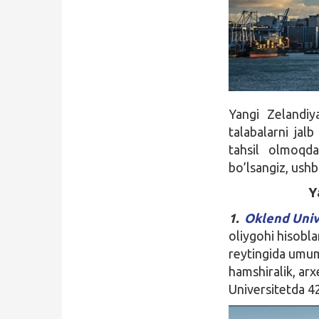
Qidirish
Kirish
Yangi Zelandiya
talabalarni jal
tahsil olmoqda
bo’lsangiz, ush
Y
1.
Oklend Univ
oliygohi hisobla
reytingida umumi
hamshiralik, arxe
Universitetda 42