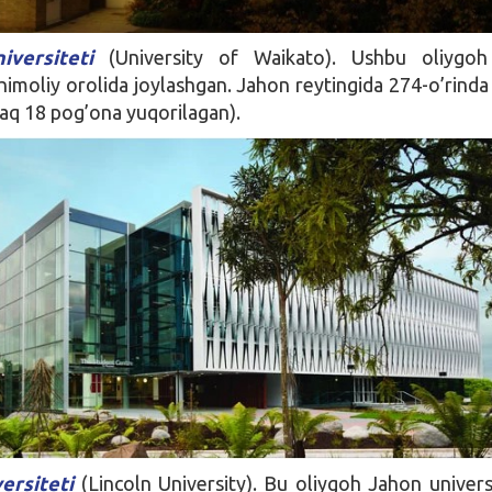
iversiteti
(University of Waikato). Ushbu oliygoh
himoliy orolida joylashgan. Jahon reytingida 274-o’rinda
naq 18 pog’ona yuqorilagan).
ersiteti
(Lincoln University). Bu oliygoh Jahon universi