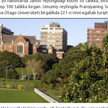
 yo’nalishlarda Jahon reytingidagi kuchli 50 talikka, bo
 top 100 talikka kirgan. Umumiy reytingda Fransiyaning S
va Otago Universiteti birgalikda 221-o’rinni egallab turipti