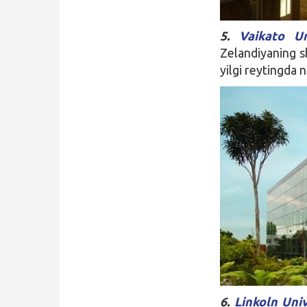
5.
Vaikato Un
Zelandiyaning s
yilgi reytingda 
6.
Linkoln Univ