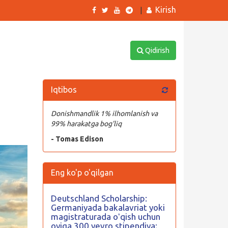
Kirish
|
Qidirish
Iqtibos
Donishmandlik 1% ilhomlanish va
99% harakatga bog’liq
- Tomas Edison
Eng ko'p o'qilgan
Deutschland Scholarship:
Germaniyada bakalavriat yoki
magistraturada oʻqish uchun
oyiga 300 yevro stipendiya;