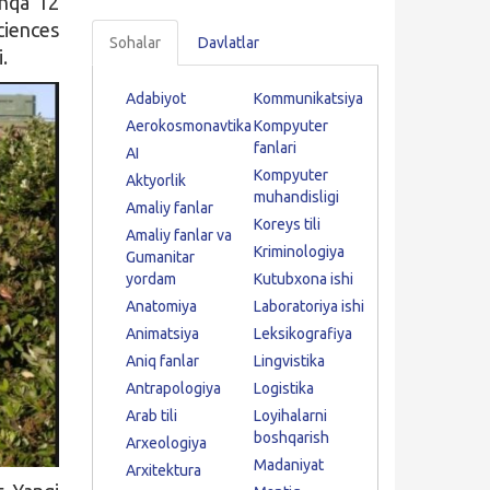
shqa 12
ciences
Sohalar
Davlatlar
.
Adabiyot
Kommunikatsiya
Aerokosmonavtika
Kompyuter
fanlari
AI
Kompyuter
Aktyorlik
muhandisligi
Amaliy fanlar
Koreys tili
Amaliy fanlar va
Kriminologiya
Gumanitar
yordam
Kutubxona ishi
Anatomiya
Laboratoriya ishi
Animatsiya
Leksikografiya
Aniq fanlar
Lingvistika
Antrapologiya
Logistika
Arab tili
Loyihalarni
boshqarish
Arxeologiya
Madaniyat
Arxitektura