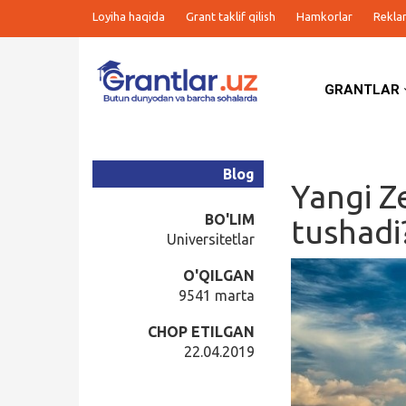
Loyiha haqida
Grant taklif qilish
Hamkorlar
Rekla
GRANTLAR
Grantlar
Tanlovlar
Blog
Yangi Z
Ishlar
BO'LIM
tushadi
Universitetlar
Kurslar
O'QILGAN
9541 marta
Blog
CHOP ETILGAN
22.04.2019
Yana