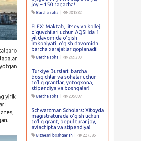
joy – 150 tagacha!
Barcha soha
|
301882
FLEX: Maktab, litsey va kollej
oʻquvchilari uchun AQSHda 1
yil davomida oʻqish
imkoniyati; oʻqish davomida
barcha xarajatlar qoplanadi!
xalqaro
Barcha soha
|
269293
labalar
ayotgan
Turkiye Burslari: barcha
bosqichlar va sohalar uchun
to’liq grantlar, yotoqxona,
stipendiya va boshqalar!
g yirik
Barcha soha
|
235887
ari
Schwarzman Scholars: Xitoyda
iznes,
magistraturada oʻqish uchun
gan.
toʻliq grant, bepul turar joy,
aviachipta va stipendiya!
Biznesni boshqarish
|
227385