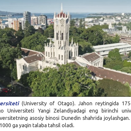
rsiteti
(University of Otago). Jahon reytingida 175-
o Universiteti Yangi Zelandiyadagi eng birinchi univ
iversitetning asosiy binosi Dunedin shahrida joylashgan
1000 ga yaqin talaba tahsil oladi.