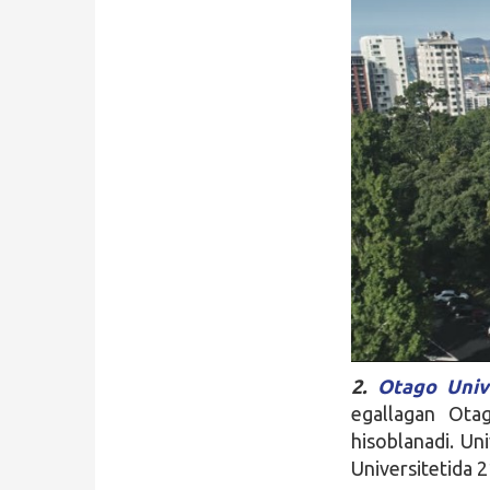
2.
Otago Unive
egallagan Otag
hisoblanadi. Un
Universitetida 2