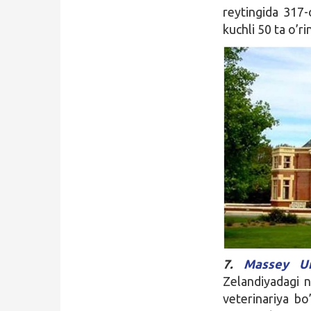
reytingida 317-
kuchli 50 ta o’ri
7.
Massey Uni
Zelandiyadagi n
veterinariya bo