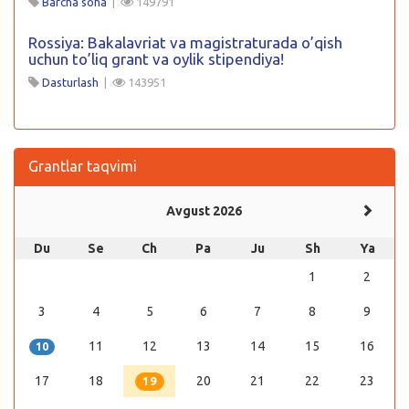
Barcha soha
|
149791
Rossiya: Bakalavriat va magistraturada o’qish
uchun to’liq grant va oylik stipendiya!
Dasturlash
|
143951
Grantlar taqvimi
Avgust 2026
Du
Se
Ch
Pa
Ju
Sh
Ya
1
2
3
4
5
6
7
8
9
11
12
13
14
15
16
10
17
18
20
21
22
23
19