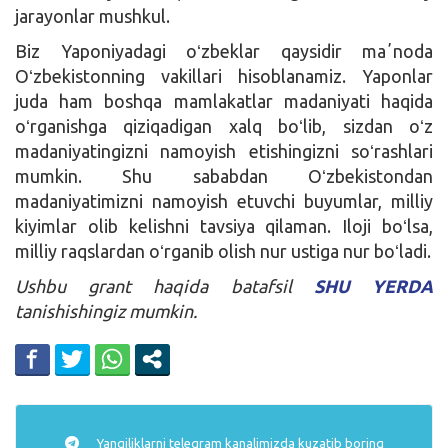
jarayonlar mushkul.
Biz Yaponiyadagi oʻzbeklar qaysidir maʼnoda
Oʻzbekistonning vakillari hisoblanamiz. Yaponlar
juda ham boshqa mamlakatlar madaniyati haqida
oʻrganishga qiziqadigan xalq boʻlib, sizdan oʻz
madaniyatingizni namoyish etishingizni soʻrashlari
mumkin. Shu sababdan Oʻzbekistondan
madaniyatimizni namoyish etuvchi buyumlar, milliy
kiyimlar olib kelishni tavsiya qilaman. Iloji boʻlsa,
milliy raqslardan oʻrganib olish nur ustiga nur boʻladi.
Ushbu grant haqida batafsil
SHU YERDA
tanishishingiz mumkin.
Yangiliklarni
telegram
kanalimizda kuzatib boring