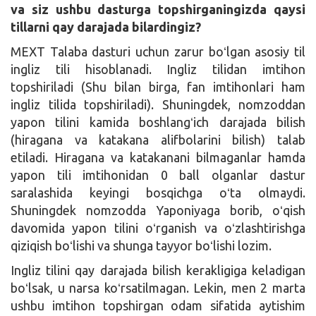
va siz ushbu dasturga topshirganingizda qaysi
tillarni qay darajada bilardingiz?
MEXT Talaba dasturi uchun zarur boʻlgan asosiy til
ingliz tili hisoblanadi. Ingliz tilidan imtihon
topshiriladi (Shu bilan birga, fan imtihonlari ham
ingliz tilida topshiriladi). Shuningdek, nomzoddan
yapon tilini kamida boshlangʻich darajada bilish
(hiragana va katakana alifbolarini bilish) talab
etiladi. Hiragana va katakanani bilmaganlar hamda
yapon tili imtihonidan 0 ball olganlar dastur
saralashida keyingi bosqichga oʻta olmaydi.
Shuningdek nomzodda Yaponiyaga borib, oʻqish
davomida yapon tilini oʻrganish va oʻzlashtirishga
qiziqish boʻlishi va shunga tayyor boʻlishi lozim.
Ingliz tilini qay darajada bilish kerakligiga keladigan
boʻlsak, u narsa koʻrsatilmagan. Lekin, men 2 marta
ushbu imtihon topshirgan odam sifatida aytishim