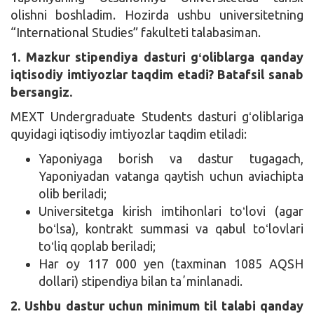
olishni boshladim. Hozirda ushbu universitetning
“International Studies” fakulteti talabasiman.
1. Mazkur stipendiya dasturi gʻoliblarga qanday
iqtisodiy imtiyozlar taqdim etadi? Batafsil sanab
bersangiz.
MEXT Undergraduate Students dasturi gʻoliblariga
quyidagi iqtisodiy imtiyozlar taqdim etiladi:
Yaponiyaga borish va dastur tugagach,
Yaponiyadan vatanga qaytish uchun aviachipta
olib beriladi;
Universitetga kirish imtihonlari toʻlovi (agar
boʻlsa), kontrakt summasi va qabul toʻlovlari
toʻliq qoplab beriladi;
Har oy 117 000 yen (taxminan 1085 AQSH
dollari) stipendiya bilan taʼminlanadi.
2. Ushbu dastur uchun minimum til talabi qanday