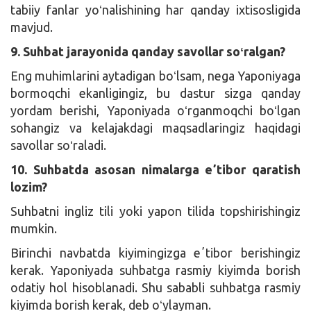
tabiiy fanlar yoʻnalishining har qanday ixtisosligida
mavjud.
9. Suhbat jarayonida qanday savollar soʻralgan?
Eng muhimlarini aytadigan boʻlsam, nega Yaponiyaga
bormoqchi ekanligingiz, bu dastur sizga qanday
yordam berishi, Yaponiyada oʻrganmoqchi boʻlgan
sohangiz va kelajakdagi maqsadlaringiz haqidagi
savollar soʻraladi.
10. Suhbatda asosan nimalarga eʼtibor qaratish
lozim?
Suhbatni ingliz tili yoki yapon tilida topshirishingiz
mumkin.
Birinchi navbatda kiyimingizga eʼtibor berishingiz
kerak. Yaponiyada suhbatga rasmiy kiyimda borish
odatiy hol hisoblanadi. Shu sababli suhbatga rasmiy
kiyimda borish kerak, deb oʻylayman.