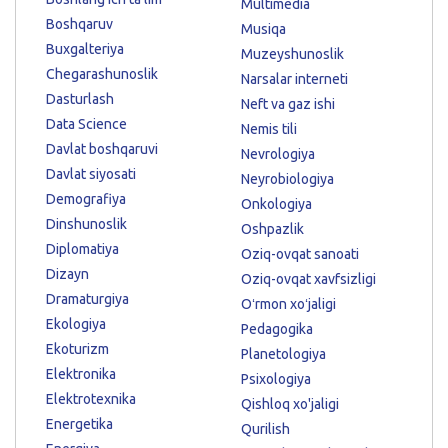
Multimedia
Boshqaruv
Musiqa
Buxgalteriya
Muzeyshunoslik
Chegarashunoslik
Narsalar interneti
Dasturlash
Neft va gaz ishi
Data Science
Nemis tili
Davlat boshqaruvi
Nevrologiya
Davlat siyosati
Neyrobiologiya
Demografiya
Onkologiya
Dinshunoslik
Oshpazlik
Diplomatiya
Oziq-ovqat sanoati
Dizayn
Oziq-ovqat xavfsizligi
Dramaturgiya
Oʻrmon xoʻjaligi
Ekologiya
Pedagogika
Ekoturizm
Planetologiya
Elektronika
Psixologiya
Elektrotexnika
Qishloq xo'jaligi
Energetika
Qurilish