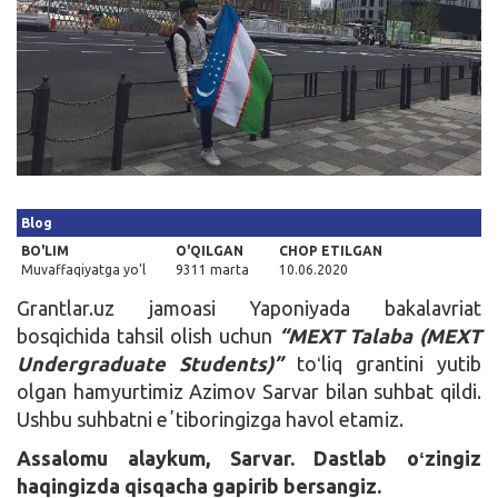
Kirish
Blog
BO'LIM
O'QILGAN
CHOP ETILGAN
Muvaffaqiyatga yo'l
9311 marta
10.06.2020
Grantlar.uz jamoasi Yaponiyada bakalavriat
bosqichida tahsil olish uchun
“MEXT Talaba (MEXT
Undergraduate Students)”
toʻliq grantini yutib
olgan hamyurtimiz Azimov Sarvar bilan suhbat qildi.
Ushbu suhbatni eʼtiboringizga havol etamiz.
Assalomu alaykum, Sarvar. Dastlab oʻzingiz
haqingizda qisqacha gapirib bersangiz.