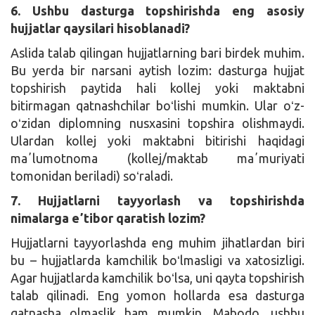
6. Ushbu dasturga topshirishda eng asosiy
hujjatlar qaysilari hisoblanadi?
Aslida talab qilingan hujjatlarning bari birdek muhim.
Bu yerda bir narsani aytish lozim: dasturga hujjat
topshirish paytida hali kollej yoki maktabni
bitirmagan qatnashchilar boʻlishi mumkin. Ular oʻz-
oʻzidan diplomning nusxasini topshira olishmaydi.
Ulardan kollej yoki maktabni bitirishi haqidagi
maʼlumotnoma (kollej/maktab maʼmuriyati
tomonidan beriladi) soʻraladi.
7. Hujjatlarni tayyorlash va topshirishda
nimalarga eʼtibor qaratish lozim?
Hujjatlarni tayyorlashda eng muhim jihatlardan biri
bu – hujjatlarda kamchilik boʻlmasligi va xatosizligi.
Agar hujjatlarda kamchilik boʻlsa, uni qayta topshirish
talab qilinadi. Eng yomon hollarda esa dasturga
qatnasha olmaslik ham mumkin. Mabodo, ushbu