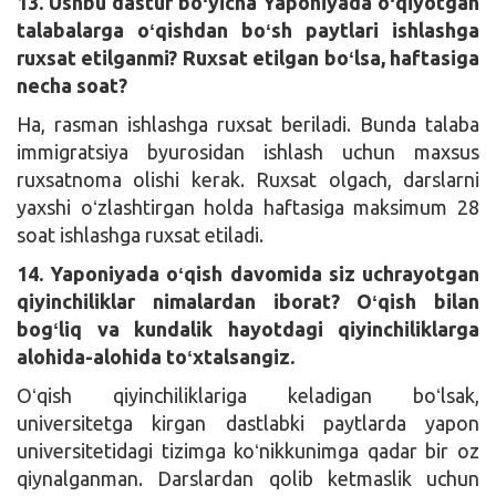
13. Ushbu dastur boʻyicha Yaponiyada oʻqiyotgan
talabalarga oʻqishdan boʻsh paytlari ishlashga
ruxsat etilganmi? Ruxsat etilgan boʻlsa, haftasiga
necha soat?
Ha, rasman ishlashga ruxsat beriladi. Bunda talaba
immigratsiya byurosidan ishlash uchun maxsus
ruxsatnoma olishi kerak. Ruxsat olgach, darslarni
yaxshi oʻzlashtirgan holda haftasiga maksimum 28
soat ishlashga ruxsat etiladi.
14. Yaponiyada oʻqish davomida siz uchrayotgan
qiyinchiliklar nimalardan iborat? Oʻqish bilan
bogʻliq va kundalik hayotdagi qiyinchiliklarga
alohida-alohida toʻxtalsangiz.
Oʻqish qiyinchiliklariga keladigan boʻlsak,
universitetga kirgan dastlabki paytlarda yapon
universitetidagi tizimga koʻnikkunimga qadar bir oz
qiynalganman. Darslardan qolib ketmaslik uchun