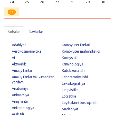
24
25
26
27
28
29
30
31
Sohalar
Davlatlar
Adabiyot
Kompyuter fanlari
Aerokosmonavtika
Kompyuter muhandisligi
AI
Koreys tili
Aktyorlik
Kriminologiya
Amaliy fanlar
Kutubxona ishi
Amaliy fanlar va Gumanitar
Laboratoriya ishi
yordam
Leksikografiya
Anatomiya
Lingvistika
Animatsiya
Logistika
Aniq fanlar
Loyihalarni boshqarish
Antrapologiya
Madaniyat
Arab tili