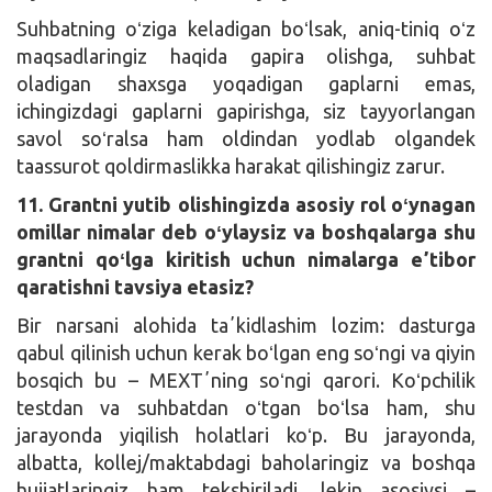
Suhbatning oʻziga keladigan boʻlsak, aniq-tiniq oʻz
maqsadlaringiz haqida gapira olishga, suhbat
oladigan shaxsga yoqadigan gaplarni emas,
ichingizdagi gaplarni gapirishga, siz tayyorlangan
savol soʻralsa ham oldindan yodlab olgandek
taassurot qoldirmaslikka harakat qilishingiz zarur.
11. Grantni yutib olishingizda asosiy rol oʻynagan
omillar nimalar deb oʻylaysiz va boshqalarga shu
grantni qoʻlga kiritish uchun nimalarga eʼtibor
qaratishni tavsiya etasiz?
Bir narsani alohida taʼkidlashim lozim: dasturga
qabul qilinish uchun kerak boʻlgan eng soʻngi va qiyin
bosqich bu – MEXTʼning soʻngi qarori. Koʻpchilik
testdan va suhbatdan oʻtgan boʻlsa ham, shu
jarayonda yiqilish holatlari koʻp. Bu jarayonda,
albatta, kollej/maktabdagi baholaringiz va boshqa
hujjatlaringiz ham tekshiriladi, lekin asosiysi –