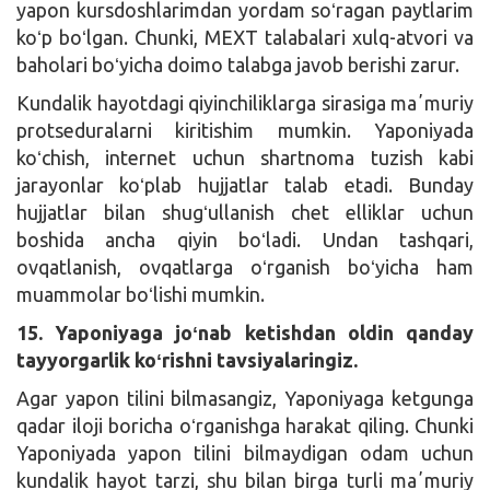
yapon kursdoshlarimdan yordam soʻragan paytlarim
koʻp boʻlgan. Chunki, MEXT talabalari xulq-atvori va
baholari boʻyicha doimo talabga javob berishi zarur.
Kundalik hayotdagi qiyinchiliklarga sirasiga maʼmuriy
protseduralarni kiritishim mumkin. Yaponiyada
koʻchish, internet uchun shartnoma tuzish kabi
jarayonlar koʻplab hujjatlar talab etadi. Bunday
hujjatlar bilan shugʻullanish chet elliklar uchun
boshida ancha qiyin boʻladi. Undan tashqari,
ovqatlanish, ovqatlarga oʻrganish boʻyicha ham
muammolar boʻlishi mumkin.
15. Yaponiyaga joʻnab ketishdan oldin qanday
tayyorgarlik koʻrishni tavsiyalaringiz.
Agar yapon tilini bilmasangiz, Yaponiyaga ketgunga
qadar iloji boricha oʻrganishga harakat qiling. Chunki
Yaponiyada yapon tilini bilmaydigan odam uchun
kundalik hayot tarzi, shu bilan birga turli maʼmuriy