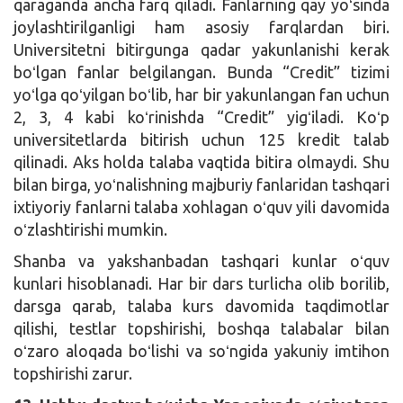
qaraganda ancha farq qiladi. Fanlarning qay yoʻsinda
joylashtirilganligi ham asosiy farqlardan biri.
Universitetni bitirgunga qadar yakunlanishi kerak
boʻlgan fanlar belgilangan. Bunda “Credit” tizimi
yoʻlga qoʻyilgan boʻlib, har bir yakunlangan fan uchun
2, 3, 4 kabi koʻrinishda “Credit” yigʻiladi. Koʻp
universitetlarda bitirish uchun 125 kredit talab
qilinadi. Aks holda talaba vaqtida bitira olmaydi. Shu
bilan birga, yoʻnalishning majburiy fanlaridan tashqari
ixtiyoriy fanlarni talaba xohlagan oʻquv yili davomida
oʻzlashtirishi mumkin.
Shanba va yakshanbadan tashqari kunlar oʻquv
kunlari hisoblanadi. Har bir dars turlicha olib borilib,
darsga qarab, talaba kurs davomida taqdimotlar
qilishi, testlar topshirishi, boshqa talabalar bilan
oʻzaro aloqada boʻlishi va soʻngida yakuniy imtihon
topshirishi zarur.