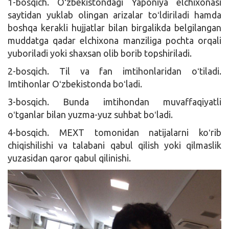
1-bosqich. Oʻzbekistondagi Yaponiya elchixonasi
saytidan yuklab olingan arizalar toʻldiriladi hamda
boshqa kerakli hujjatlar bilan birgalikda belgilangan
muddatga qadar elchixona manziliga pochta orqali
yuboriladi yoki shaxsan olib borib topshiriladi.
2-bosqich. Til va fan imtihonlaridan oʻtiladi.
Imtihonlar Oʻzbekistonda boʻladi.
3-bosqich. Bunda imtihondan muvaffaqiyatli
oʻtganlar bilan yuzma-yuz suhbat boʻladi.
4-bosqich. MEXT tomonidan natijalarni koʻrib
chiqishilishi va talabani qabul qilish yoki qilmaslik
yuzasidan qaror qabul qilinishi.