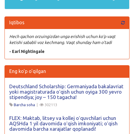
Iqtibos
Hech qachon orzuingizdan unga erishish uchun ko’p vaqt
ketishi sababli voz kechmang. Vaqt shunday ham o’tadi
- Earl Nightingale
Eng ko'p o'qilgan
Deutschland Scholarship: Germaniyada bakalavriat
yoki magistraturada oʻqish uchun oyiga 300 yevro
stipendiya; joy – 150 tagacha!
Barcha soha
|
302113
FLEX: Maktab, litsey va kollej oʻquvchilari uchun
AQSHda 1 yil davomida oʻqish imkoniyati; oʻqish
davomida barcha xarajatlar qoplanadi!