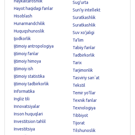
Haykaltaroshlik
Sug'urta
Hayot haqidagi fanlar
Sun'iy intellekt
Hisoblash
Suratkashlik
Hunarmandchilik
Suratkashlik
Huquqshunoslik
Suv xo'jaligi
Ijodkorlik
Ta'lim
Ijtimoiy antropologiya
Tabiiy fanlar
Ijtimoiy fanlar
Tadbirkorlik
Ijtimoiy himoya
Tarix
Ijtimoiy ish
Tarjimonlik
Ijtimoiy statistika
Tasviriy sanʼat
Ijtimoiy tadbirkorlik
Tekstil
Informatika
Temir yo'llar
Ingliz tili
Texnik fanlar
Innovatsiyalar
Texnologiya
Inson huquqlari
Tibbiyot
Investitsion tahlil
Tijorat
Investitsiya
Tilshunoslik