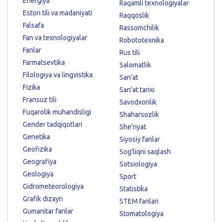
Energiya
Raqamli texnologiyalar
Eston tili va madaniyati
Raqqoslik
Falsafa
Rassomchilik
Fan va texnologiyalar
Robototexnika
Fanlar
Rus tili
Farmatsevtika
Salomatlik
Filologiya va lingvistika
San'at
Fizika
San'at tarixi
Fransuz tili
Savodxonlik
Fuqarolik muhandisligi
Shaharsozlik
Gender tadqiqotlari
She'riyat
Genetika
Siyosiy fanlar
Geofizika
Sog'liqni saqlash
Geografiya
Sotsiologiya
Geologiya
Sport
Gidrometeorologiya
Statistika
Grafik dizayn
STEM fanlari
Gumanitar fanlar
Stomatologiya