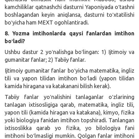
kamchiliklar qatnashchi dasturni Yaponiyada oʻtashni
boshlagandan keyin aniqlansa, dasturni toʻxtatilishi
boʻyicha ham MEXT ogohlantiradi.
8. Yozma imtihonlarda qaysi fanlardan imtihon
boʻladi?
Ushbu dastur 2 yoʻnalishga boʻlingan: 1) Ijtimoiy va
gumanitar fanlar; 2) Tabiiy fanlar.
Ijtimoiy gumanitar fanlar boʻyicha matematika, ingliz
tili va yapon tilidan imtihon boʻladi (yapon tilidan
kamida hiragana va katakanani bilish kerak).
Tabiiy fanlar yoʻnalishini tanlaganlar oʻzlarining
tanlagan ixtisosligiga qarab, matematika, ingliz tili,
yapon tili (kamida hiragan va katakana), kimyo, fizika
yoki biologiya fanidan imtihon topshiradi. Tanlangan
ixtisoslikka qarab yo fizika, yo bilologiya fani
imtihoni boʻlmasligi mumkin. Qolgan fanlar imtihoni