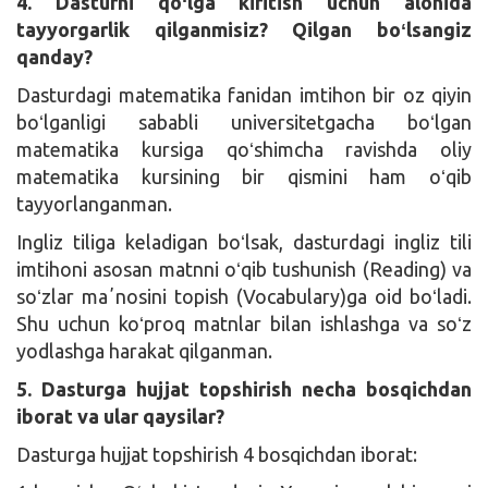
4. Dasturni qoʻlga kiritish uchun alohida
tayyorgarlik qilganmisiz? Qilgan boʻlsangiz
qanday?
Dasturdagi matematika fanidan imtihon bir oz qiyin
boʻlganligi sababli universitetgacha boʻlgan
matematika kursiga qoʻshimcha ravishda oliy
matematika kursining bir qismini ham oʻqib
tayyorlanganman.
Ingliz tiliga keladigan boʻlsak, dasturdagi ingliz tili
imtihoni asosan matnni oʻqib tushunish (Reading) va
soʻzlar maʼnosini topish (Vocabulary)ga oid boʻladi.
Shu uchun koʻproq matnlar bilan ishlashga va soʻz
yodlashga harakat qilganman.
5. Dasturga hujjat topshirish necha bosqichdan
iborat va ular qaysilar?
Dasturga hujjat topshirish 4 bosqichdan iborat: