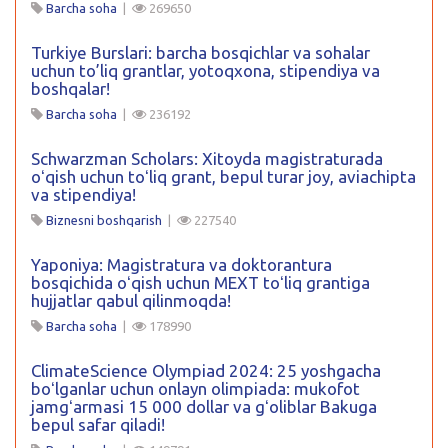
Barcha soha
|
269650
Turkiye Burslari: barcha bosqichlar va sohalar
uchun to’liq grantlar, yotoqxona, stipendiya va
boshqalar!
Barcha soha
|
236192
Schwarzman Scholars: Xitoyda magistraturada
oʻqish uchun toʻliq grant, bepul turar joy, aviachipta
va stipendiya!
Biznesni boshqarish
|
227540
Yaponiya: Magistratura va doktorantura
bosqichida oʻqish uchun MEXT toʻliq grantiga
hujjatlar qabul qilinmoqda!
Barcha soha
|
178990
ClimateScience Olympiad 2024: 25 yoshgacha
boʻlganlar uchun onlayn olimpiada: mukofot
jamgʻarmasi 15 000 dollar va gʻoliblar Bakuga
bepul safar qiladi!