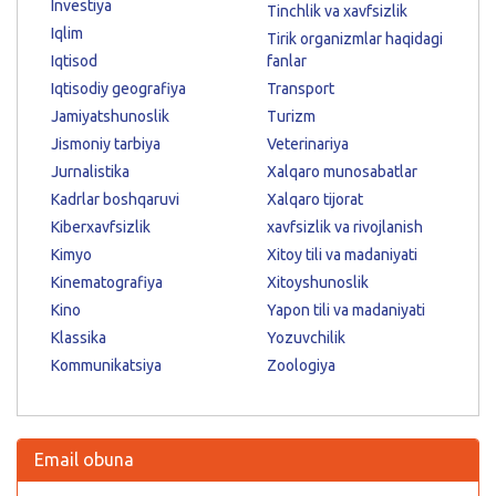
Investiya
Tinchlik va xavfsizlik
Iqlim
Tirik organizmlar haqidagi
Iqtisod
fanlar
Iqtisodiy geografiya
Transport
Jamiyatshunoslik
Turizm
Jismoniy tarbiya
Veterinariya
Jurnalistika
Xalqaro munosabatlar
Kadrlar boshqaruvi
Xalqaro tijorat
Kiberxavfsizlik
xavfsizlik va rivojlanish
Kimyo
Xitoy tili va madaniyati
Kinematografiya
Xitoyshunoslik
Kino
Yapon tili va madaniyati
Klassika
Yozuvchilik
Kommunikatsiya
Zoologiya
Email obuna