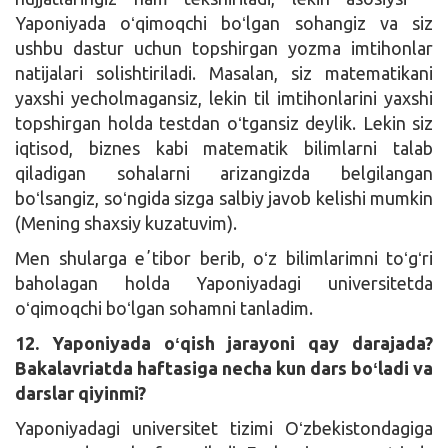
Yaponiyada oʻqimoqchi boʻlgan sohangiz va siz
ushbu dastur uchun topshirgan yozma imtihonlar
natijalari solishtiriladi. Masalan, siz matematikani
yaxshi yecholmagansiz, lekin til imtihonlarini yaxshi
topshirgan holda testdan oʻtgansiz deylik. Lekin siz
iqtisod, biznes kabi matematik bilimlarni talab
qiladigan sohalarni arizangizda belgilangan
boʻlsangiz, soʻngida sizga salbiy javob kelishi mumkin
(Mening shaxsiy kuzatuvim).
Men shularga eʼtibor berib, oʻz bilimlarimni toʻgʻri
baholagan holda Yaponiyadagi universitetda
oʻqimoqchi boʻlgan sohamni tanladim.
12. Yaponiyada oʻqish jarayoni qay darajada?
Bakalavriatda haftasiga necha kun dars boʻladi va
darslar qiyinmi?
Yaponiyadagi universitet tizimi Oʻzbekistondagiga