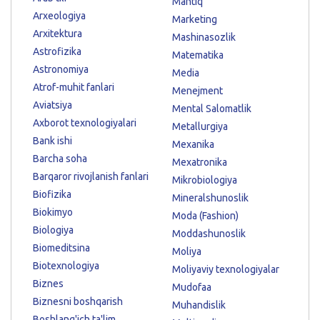
Mantiq
Arxeologiya
Marketing
Arxitektura
Mashinasozlik
Astrofizika
Matematika
Astronomiya
Media
Atrof-muhit fanlari
Menejment
Aviatsiya
Mental Salomatlik
Axborot texnologiyalari
Metallurgiya
Bank ishi
Mexanika
Barcha soha
Mexatronika
Barqaror rivojlanish fanlari
Mikrobiologiya
Biofizika
Mineralshunoslik
Biokimyo
Moda (Fashion)
Biologiya
Moddashunoslik
Biomeditsina
Moliya
Biotexnologiya
Moliyaviy texnologiyalar
Biznes
Mudofaa
Biznesni boshqarish
Muhandislik
Boshlang'ich ta'lim