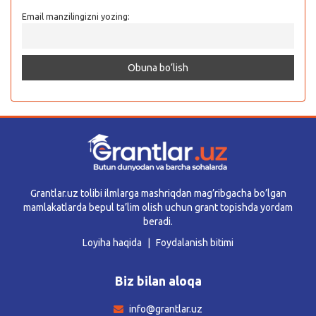
Email manzilingizni yozing:
Grantlar.uz tolibi ilmlarga mashriqdan mag’ribgacha bo’lgan
mamlakatlarda bepul ta’lim olish uchun grant topishda yordam
beradi.
Loyiha haqida
Foydalanish bitimi
Biz bilan aloqa
info@grantlar.uz