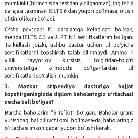
mumkinki (birinchisida testdan yiqilganman), ingliz tili
darajasi taxminan IELTS 6 dan yuqori boʻlmasa, oʻtish
ehtimoli kam boʻladi.
Oʻsha paytdagi til darajamga keladigan boʻlsak,
menda IELTS 6.5 va JLPT N1 sertifikatlarim boʻlgan.
Taʼkidlash joizki, ushbu dastur uchun til boʻyicha
sertifikatlarni topshirish talab qilinmaydi. Ammo 1
yillik tayyorlov kursisiz, toʻgʻridan-toʻgʻri
universitetga kirmoqchi boʻlganlardan til
sertifikatlari soʻralishi mumkin.
3. Mazkur stipendiya dasturiga hujjat
topshirganingizda diplom baholaringiz oʻrtachasi
necha ball boʻlgan?
Barcha baholarim “5 (aʼlo)” boʻlgan. Baholar grant
yutishdagi hal qiluvchi omil boʻlmasa-da, baholaringiz
oʻrtachasi imkon qadar yuqori boʻlishi kerak.