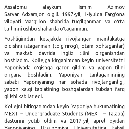
Assalomu alaykum. Ismim Azimov
Sarvar Adxamjon oʻgʻli. 1997-yil, 1-iyulda Fargʻona
viloyati Margʻilon shahrida tugʻilganman va oʻrta
taʼlimni ushbu shaharda oʻtaganman.
Yoshligimdan kelajakda rivojlangan mamlakatga
oʻqishni istaganman (toʻgʻrirogʻi, otam xohlaganlar)
va maktab davrida ingliz tilini oʻrganishdan
boshladim. Kollejga kirganimdan keyin universitetni
Yaponiyada oʻqishga qaror qildim va yapon tilini
oʻrgana boshladim. Yaponiyani tanlaganimning
sababi Yaponiyaning har sohada rivojlanganligi,
yapon xalqi tabiatining boshqalardan tubdan farq
qilishi kabilar edi.
Kollejni bitirganimdan keyin Yaponiya hukumatining
MEXT – Undergraduate Students (MEXT – Talaba)
dasturini yutib oldim va 2017-yil, aprel oyidan
Yaponiyaning Utsunomiya Universitetida tahsil