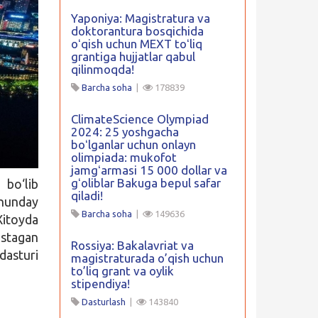
Yaponiya: Magistratura va
doktorantura bosqichida
oʻqish uchun MEXT toʻliq
grantiga hujjatlar qabul
qilinmoqda!
Barcha soha
|
178839
ClimateScience Olympiad
2024: 25 yoshgacha
boʻlganlar uchun onlayn
olimpiada: mukofot
jamgʻarmasi 15 000 dollar va
gʻoliblar Bakuga bepul safar
 bo‘lib
qiladi!
hunday
Barcha soha
|
149636
Xitoyda
istagan
Rossiya: Bakalavriat va
dasturi
magistraturada o’qish uchun
to’liq grant va oylik
stipendiya!
Dasturlash
|
143840