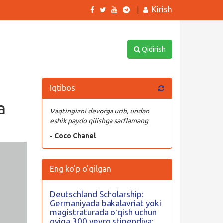
Kirish
|
Qidirish
Iqtibos
a
Vaqtingizni devorga urib, undan
eshik paydo qilishga sarflamang
- Coco Chanel
Eng ko'p o'qilgan
Deutschland Scholarship:
Germaniyada bakalavriat yoki
magistraturada oʻqish uchun
oyiga 300 yevro stipendiya;