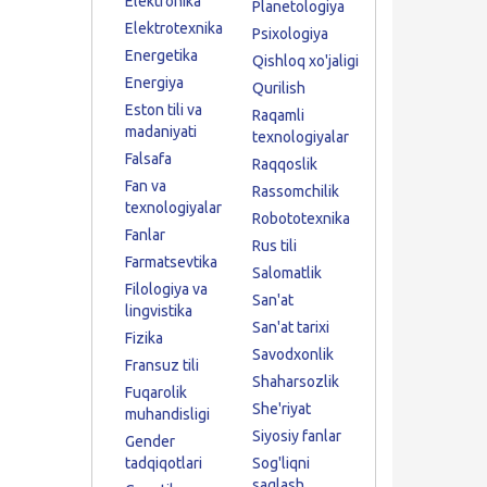
Elektronika
Planetologiya
Elektrotexnika
Psixologiya
Energetika
Qishloq xo'jaligi
Energiya
Qurilish
Eston tili va
Raqamli
madaniyati
texnologiyalar
Falsafa
Raqqoslik
Fan va
Rassomchilik
texnologiyalar
Robototexnika
Fanlar
Rus tili
Farmatsevtika
Salomatlik
Filologiya va
San'at
lingvistika
San'at tarixi
Fizika
Savodxonlik
Fransuz tili
Shaharsozlik
Fuqarolik
She'riyat
muhandisligi
Siyosiy fanlar
Gender
tadqiqotlari
Sog'liqni
saqlash