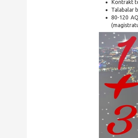
Kontrakt to
Talabalar b
80-120 AQS
(magistratu