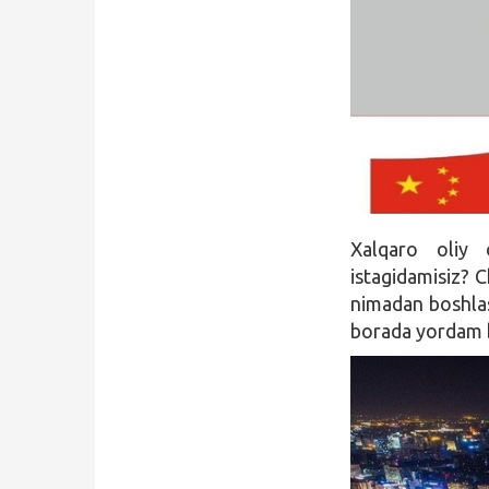
Qidirish
Kirish
Xalqaro oliy o
istagidamisiz? C
nimadan boshlas
borada yordam 