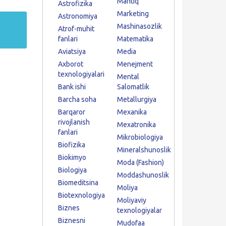
Mantiq
Astrofizika
Marketing
Astronomiya
Mashinasozlik
Atrof-muhit
fanlari
Matematika
Aviatsiya
Media
Axborot
Menejment
texnologiyalari
Mental
Bank ishi
Salomatlik
Barcha soha
Metallurgiya
Barqaror
Mexanika
rivojlanish
Mexatronika
fanlari
Mikrobiologiya
Biofizika
Mineralshunoslik
Biokimyo
Moda (Fashion)
Biologiya
Moddashunoslik
Biomeditsina
Moliya
Biotexnologiya
Moliyaviy
Biznes
texnologiyalar
Biznesni
Mudofaa