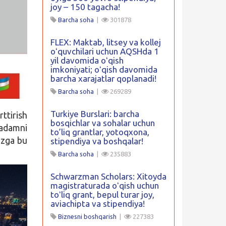
joy – 150 tagacha!
Barcha soha
|
301878
FLEX: Maktab, litsey va kollej
oʻquvchilari uchun AQSHda 1
yil davomida oʻqish
imkoniyati; oʻqish davomida
barcha xarajatlar qoplanadi!
Barcha soha
|
269289
Turkiye Burslari: barcha
ttirish
bosqichlar va sohalar uchun
qadamni
to’liq grantlar, yotoqxona,
izga bu
stipendiya va boshqalar!
Barcha soha
|
235883
Schwarzman Scholars: Xitoyda
magistraturada oʻqish uchun
toʻliq grant, bepul turar joy,
aviachipta va stipendiya!
Biznesni boshqarish
|
227383