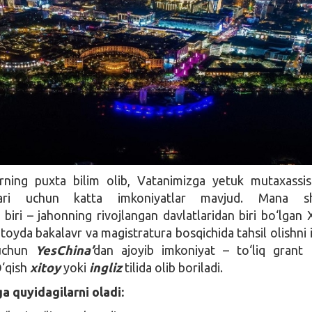
rning puxta bilim olib, Vatanimizga yetuk mutaxassis
hlari uchun katta imkoniyatlar mavjud. Mana s
 biri – jahonning rivojlangan davlatlaridan biri bo‘lgan 
itoyda bakalavr va magistratura bosqichida tahsil olishni 
 uchun
YesChina’
dan ajoyib imkoniyat – to‘liq grant 
O‘qish
xitoy
yoki
ingliz
tilida olib boriladi.
ga quyidagilarni oladi: