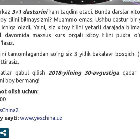
arkaz
3+1 dasturini
ham taqdim etadi. Bunda darslar xitoy
itoy tilini bilmaysizmi? Muammo emas. Ushbu dastur bir yil
ichiga oladi. Ya’ni, siz xitoy tilini yetarli darajada bilm
yil davomida maxsus kurs orqali xitoy tilini puxta o‘
lasiz.
ursini tamomlagandan so‘ng siz 3 yillik bakalavr bosqichi 
ttirasiz.
jatlar qabul qilish
2018-yilning 30-avgustiga
qadar 
tni boy bermang!
ot olish uchun:
 00
sChina2
y sayti:
www.yeschina.uz