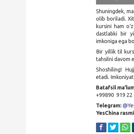
Shuningdek, m
olib boriladi. X
kursini ham o‘z 
dastlabki bir 
imkoniga ega bo‘
Bir yillik til k
tahsilni davom e
Shoshiling! Huj
etadi. Imkoniya
Batafsil ma’lum
+99890 919 22
Telegram:
@Ye
YesChina rasmi