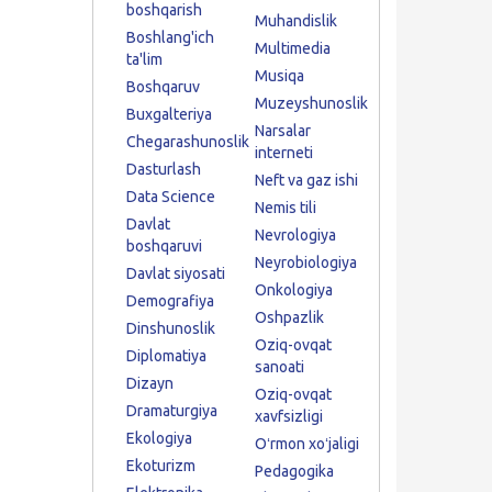
boshqarish
Muhandislik
Boshlang'ich
Multimedia
ta'lim
Musiqa
Boshqaruv
Muzeyshunoslik
Buxgalteriya
Narsalar
Chegarashunoslik
interneti
Dasturlash
Neft va gaz ishi
Data Science
Nemis tili
Davlat
Nevrologiya
boshqaruvi
Neyrobiologiya
Davlat siyosati
Onkologiya
Demografiya
Oshpazlik
Dinshunoslik
Oziq-ovqat
Diplomatiya
sanoati
Dizayn
Oziq-ovqat
Dramaturgiya
xavfsizligi
Ekologiya
Oʻrmon xoʻjaligi
Ekoturizm
Pedagogika