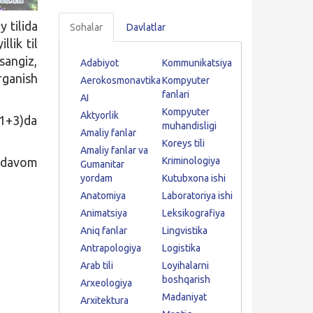
 tilida
Sohalar
Davlatlar
lik til
asangiz,
Adabiyot
Kommunikatsiya
rganish
Aerokosmonavtika
Kompyuter
fanlari
AI
Kompyuter
Aktyorlik
(1+3)da
muhandisligi
Amaliy fanlar
Koreys tili
Amaliy fanlar va
davom
Kriminologiya
Gumanitar
yordam
Kutubxona ishi
Anatomiya
Laboratoriya ishi
Animatsiya
Leksikografiya
Aniq fanlar
Lingvistika
Antrapologiya
Logistika
Arab tili
Loyihalarni
boshqarish
Arxeologiya
Madaniyat
Arxitektura