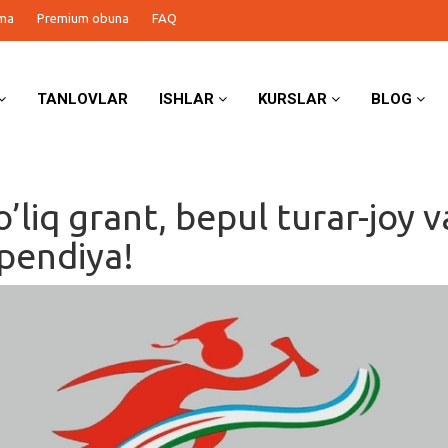
ma
Premium obuna
FAQ
TANLOVLAR
ISHLAR
KURSLAR
BLOG
o’liq grant, bepul turar-joy v
ipendiya!