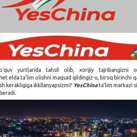
‘quv yurtlarida tahsil olib, xorijiy tajribangizni or
het elda ta’lim olishni maqsad qildingiz-u, biroq birinchi 
h kerakligiga ikkilanyapsizmi?
YesChina
ta’lim markazi s
beradi.