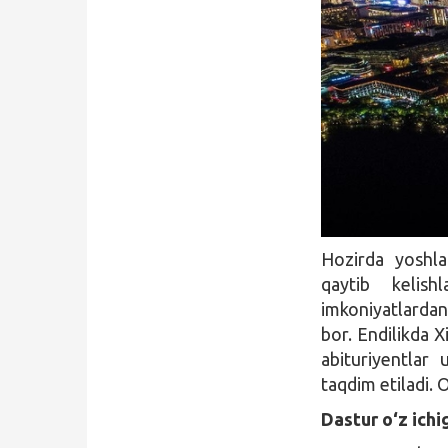
Hozirda yoshla
qaytib kelis
imkoniyatlardan
bor. Endilikda X
abituriyentlar
taqdim etiladi. 
Dastur o‘z ichi