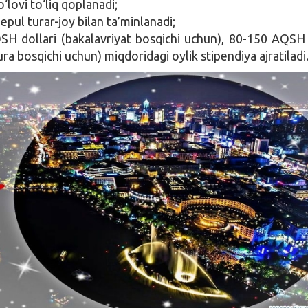
‘lovi to‘liq qoplanadi;
epul turar-joy bilan ta’minlanadi;
H dollari (bakalavriyat bosqichi uchun), 80-150 AQSH 
ra bosqichi uchun) miqdoridagi oylik stipendiya ajratiladi