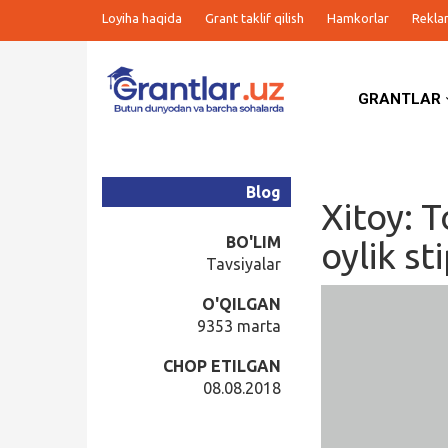
Loyiha haqida
Grant taklif qilish
Hamkorlar
Rekla
GRANTLAR
Grantlar
Tanlovlar
Blog
Xitoy: T
Ishlar
BO'LIM
oylik st
Tavsiyalar
Kurslar
O'QILGAN
9353 marta
Blog
CHOP ETILGAN
08.08.2018
Yana