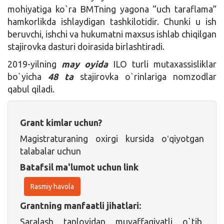
mohiyatiga ko`ra BMTning yagona “uch taraflama”
hamkorlikda ishlaydigan tashkilotidir. Chunki u ish
beruvchi, ishchi va hukumatni maxsus ishlab chiqilgan
stajirovka dasturi doirasida birlashtiradi.
2019-yilning
may oyida
ILO turli mutaxassisliklar
bo`yicha
48 ta
stajirovka o`rinlariga nomzodlar
qabul qiladi.
Grant kimlar uchun?
Magistraturaning oxirgi kursida oʻqiyotgan
talabalar uchun
Batafsil ma'lumot uchun link
Rasmiy havola
Grantning manfaatli jihatlari:
Saralash tanlovidan muvaffaqiyatli o`tib,