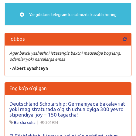
Yangiliklarni
telegram
kanalimizda kuzatib boring
Iqtibos
Agar baxtli yashashni istasangiz baxtni maqsadga bog’lang,
odamlar yoki narsalarga emas
- Albert Eynshteyn
Eng ko'p o'qilgan
Deutschland Scholarship: Germaniyada bakalavriat
yoki magistraturada oʻqish uchun oyiga 300 yevro
stipendiya; joy – 150 tagacha!
Barcha soha
|
301934
FLEX: Maktab, litsey va kollej oʻquvchilari uchun