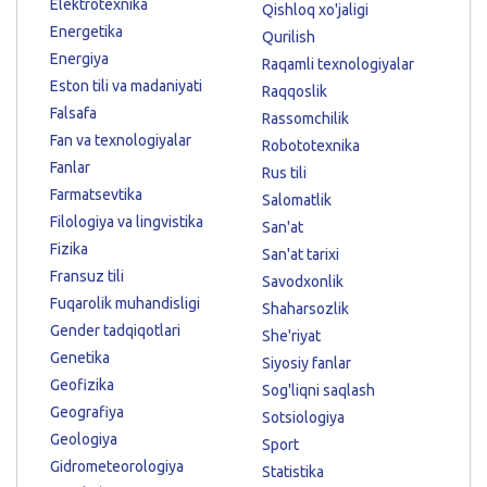
Elektrotexnika
Qishloq xo'jaligi
Energetika
Qurilish
Energiya
Raqamli texnologiyalar
Eston tili va madaniyati
Raqqoslik
Falsafa
Rassomchilik
Fan va texnologiyalar
Robototexnika
Fanlar
Rus tili
Farmatsevtika
Salomatlik
Filologiya va lingvistika
San'at
Fizika
San'at tarixi
Fransuz tili
Savodxonlik
Fuqarolik muhandisligi
Shaharsozlik
Gender tadqiqotlari
She'riyat
Genetika
Siyosiy fanlar
Geofizika
Sog'liqni saqlash
Geografiya
Sotsiologiya
Geologiya
Sport
Gidrometeorologiya
Statistika