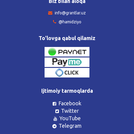
Biz bilan aloqa
info@grantlar.uz
@hamidziyo
To'lovga qabul qilamiz
Ijtimoiy tarmoqlarda
Facebook
Twitter
YouTube
Telegram