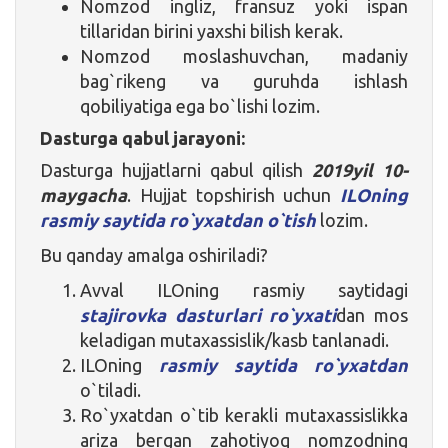
Nomzod ingliz, fransuz yoki ispan
tillaridan birini yaxshi bilish kerak.
Nomzod moslashuvchan, madaniy
bag`rikeng va guruhda ishlash
qobiliyatiga ega bo`lishi lozim.
Dasturga qabul jarayoni:
Dasturga hujjatlarni qabul qilish
2019yil 10-
maygacha
. Hujjat topshirish uchun
ILOning
rasmiy saytida ro`yxatdan o`tish
lozim.
Bu qanday amalga oshiriladi?
Avval ILOning rasmiy saytidagi
stajirovka dasturlari ro`yxati
dan mos
keladigan mutaxassislik/kasb tanlanadi.
ILOning
rasmiy saytida ro`yxatdan
o`tiladi.
Ro`yxatdan o`tib kerakli mutaxassislikka
ariza bergan zahotiyoq nomzodning