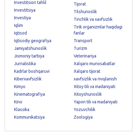
Investitsion tahlil
Tijorat
Investitsiya
Tilshunoslik
Investiya
Tinchlik va xavfsizlik
Iqlim
Tirik organizmlar haqidagi
Iqtisod
fanlar
Iqtisodiy geografiya
Transport
Jamiyatshunoslik
Turizm
Jismoniy tarbiya
Veterinariya
Jurnalistika
Xalqaro munosabatlar
Kadrlar boshqaruvi
Xalqaro tijorat
Kiberxavfsizlik
xavfsizlik va rivojlanish
Kimyo
Xitoy tili va madaniyati
Kinematografiya
Xitoyshunoslik
Kino
Yapon tili va madaniyati
Klassika
Yozuvchilik
Kommunikatsiya
Zoologiya