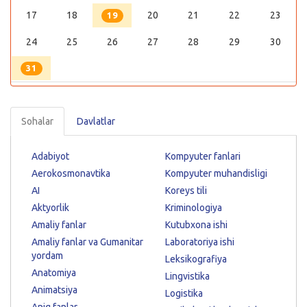
17
18
20
21
22
23
19
24
25
26
27
28
29
30
31
Sohalar
Davlatlar
Adabiyot
Kompyuter fanlari
Aerokosmonavtika
Kompyuter muhandisligi
AI
Koreys tili
Aktyorlik
Kriminologiya
Amaliy fanlar
Kutubxona ishi
Amaliy fanlar va Gumanitar
Laboratoriya ishi
yordam
Leksikografiya
Anatomiya
Lingvistika
Animatsiya
Logistika
Aniq fanlar