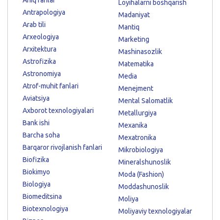
Loyihalarni boshqarish
Antrapologiya
Madaniyat
Arab tili
Mantiq
Arxeologiya
Marketing
Arxitektura
Mashinasozlik
Astrofizika
Matematika
Astronomiya
Media
Atrof-muhit fanlari
Menejment
Aviatsiya
Mental Salomatlik
Axborot texnologiyalari
Metallurgiya
Bank ishi
Mexanika
Barcha soha
Mexatronika
Barqaror rivojlanish fanlari
Mikrobiologiya
Biofizika
Mineralshunoslik
Biokimyo
Moda (Fashion)
Biologiya
Moddashunoslik
Biomeditsina
Moliya
Biotexnologiya
Moliyaviy texnologiyalar