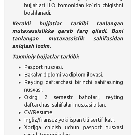
hujjatlari ILO tomonidan ko`rib chiqishni
boshlanadi.
Kerakli hujjatlar tarkibi tanlangan
mutaxassislikka qarab farq qiladi. Buni
tanlangan mutaxassislik sahifasidan
aniqlash lozim.
Taxminiy hujjatlar tarkibi:
Pasport nusxasi.
Bakalvr diplomi va diplom ilovasi.
Reyting daftarchasi birinchi sahifasining
nusxasi.
Oxirgi 2 semestr baholari, reyting
daftarchasi sahifalari nusxasi bilan.
CV/Resume.
Ingliz/fransuz yoki ispan tili sertifikati.
Xorijga chiqish uchun pasport nusxasi
rasmli tomoni bilan.