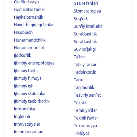
Grafik dizayn
STEM fanlari
Gumanitar fanlar
Stomatologiya
Haykaltaroshlik
Sug'urta
Hayot haqidagi fanlar
Sun'iy intellekt
Hisoblash
Suratkashlik
Hunarmandchilik
Suratkashlik
Huquqshunoslik
Suv xo'jaligi
Ijodkorlik
Ta'lim
Ijtimoiy antropologiya
Tabiiy fanlar
Ijtimoiy fanlar
Tadbirkorlik
Ijtimoiy himoya
Tarix
Ijtimoiy ish
Tarjimonlik
Ijtimoiy statistika
Tasviriy sanʼat
Ijtimoiy tadbirkorlik
Tekstil
Informatika
Temir yo'llar
Ingliz tili
Texnik fanlar
Innovatsiyalar
Texnologiya
Inson huquqlari
Tibbiyot