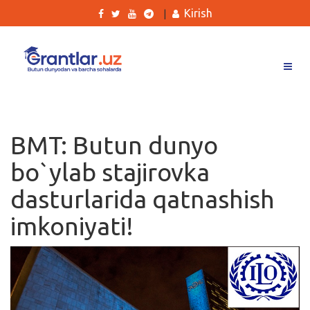
Kirish
|
Grantlar
Tanlovlar
BMT: Butun dunyo
Ishlar
bo`ylab stajirovka
Kurslar
dasturlarida qatnashish
Blog
imkoniyati!
Yana
Qidirish