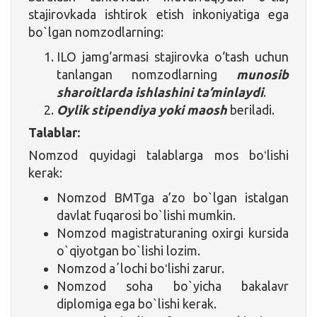
stajirovkada ishtirok etish inkoniyatiga ega
bo`lgan nomzodlarning:
ILO jamg‘armasi stajirovka o‘tash uchun
tanlangan nomzodlarning
munosib
sharoitlarda ishlashini ta’minlaydi
.
Oylik stipendiya yoki maosh
beriladi.
Talablar:
Nomzod quyidagi talablarga mos boʻlishi
kerak:
Nomzod BMTga a’zo bo`lgan istalgan
davlat fuqarosi bo`lishi mumkin.
Nomzod magistraturaning oxirgi kursida
o`qiyotgan bo`lishi lozim.
Nomzod aʼlochi boʻlishi zarur.
Nomzod soha bo`yicha bakalavr
diplomiga ega bo`lishi kerak.