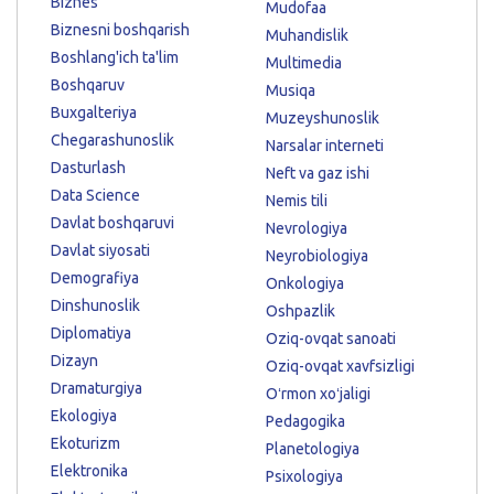
Biznes
Mudofaa
Biznesni boshqarish
Muhandislik
Boshlang'ich ta'lim
Multimedia
Boshqaruv
Musiqa
Buxgalteriya
Muzeyshunoslik
Chegarashunoslik
Narsalar interneti
Dasturlash
Neft va gaz ishi
Data Science
Nemis tili
Davlat boshqaruvi
Nevrologiya
Davlat siyosati
Neyrobiologiya
Demografiya
Onkologiya
Dinshunoslik
Oshpazlik
Diplomatiya
Oziq-ovqat sanoati
Dizayn
Oziq-ovqat xavfsizligi
Dramaturgiya
Oʻrmon xoʻjaligi
Ekologiya
Pedagogika
Ekoturizm
Planetologiya
Elektronika
Psixologiya