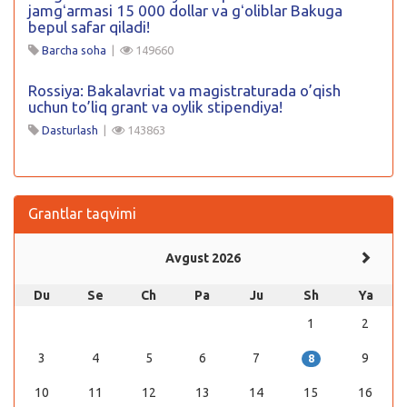
jamgʻarmasi 15 000 dollar va gʻoliblar Bakuga
bepul safar qiladi!
Barcha soha
|
149660
Rossiya: Bakalavriat va magistraturada o’qish
uchun to’liq grant va oylik stipendiya!
Dasturlash
|
143863
Grantlar taqvimi
Avgust 2026
Du
Se
Ch
Pa
Ju
Sh
Ya
1
2
3
4
5
6
7
9
8
10
11
12
13
14
15
16