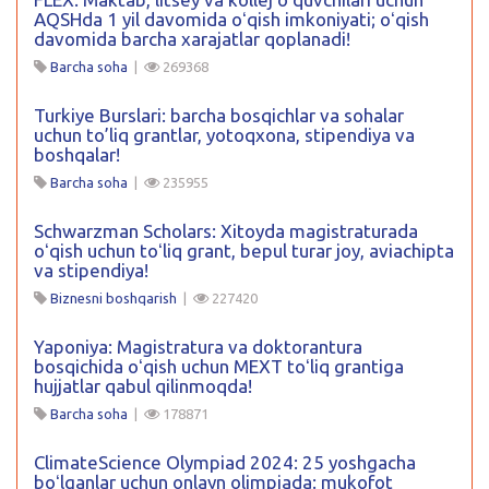
AQSHda 1 yil davomida oʻqish imkoniyati; oʻqish
davomida barcha xarajatlar qoplanadi!
Barcha soha
|
269368
Turkiye Burslari: barcha bosqichlar va sohalar
uchun to’liq grantlar, yotoqxona, stipendiya va
boshqalar!
Barcha soha
|
235955
Schwarzman Scholars: Xitoyda magistraturada
oʻqish uchun toʻliq grant, bepul turar joy, aviachipta
va stipendiya!
Biznesni boshqarish
|
227420
Yaponiya: Magistratura va doktorantura
bosqichida oʻqish uchun MEXT toʻliq grantiga
hujjatlar qabul qilinmoqda!
Barcha soha
|
178871
ClimateScience Olympiad 2024: 25 yoshgacha
boʻlganlar uchun onlayn olimpiada: mukofot