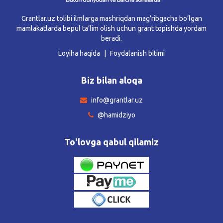
Grantlar.uz tolibi ilmlarga mashriqdan mag’ribgacha bo’lgan
mamlakatlarda bepul ta’lim olish uchun grant topishda yordam
beradi.
Loyiha haqida
Foydalanish bitimi
Biz bilan aloqa
info@grantlar.uz
@hamidziyo
To'lovga qabul qilamiz