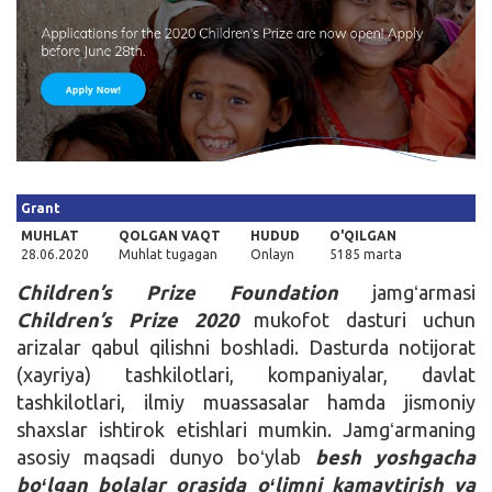
Kirish
Grant
MUHLAT
QOLGAN VAQT
HUDUD
O'QILGAN
28.06.2020
Muhlat tugagan
Onlayn
5185 marta
Children’s Prize Foundation
jamgʻarmasi
Children’s Prize 2020
mukofot dasturi uchun
arizalar qabul qilishni boshladi. Dasturda notijorat
(xayriya) tashkilotlari, kompaniyalar, davlat
tashkilotlari, ilmiy muassasalar hamda jismoniy
shaxslar ishtirok etishlari mumkin. Jamgʻarmaning
asosiy maqsadi dunyo boʻylab
besh yoshgacha
boʻlgan bolalar
orasida oʻlimni kamaytirish va