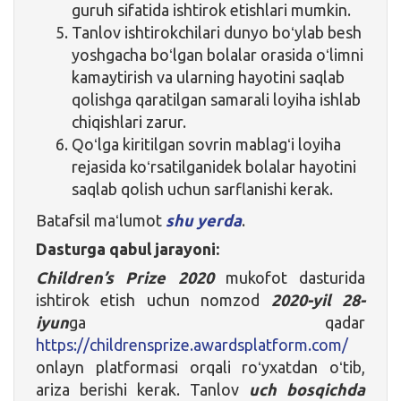
guruh sifatida ishtirok etishlari mumkin.
Tanlov ishtirokchilari dunyo boʻylab besh
yoshgacha boʻlgan bolalar orasida oʻlimni
kamaytirish va ularning hayotini saqlab
qolishga qaratilgan samarali loyiha ishlab
chiqishlari zarur.
Qoʻlga kiritilgan sovrin mablagʻi loyiha
rejasida koʻrsatilganidek bolalar hayotini
saqlab qolish uchun sarflanishi kerak.
Batafsil maʻlumot
shu yerda
.
Dasturga qabul jarayoni:
Children’s Prize 2020
mukofot dasturida
ishtirok etish uchun nomzod
2020-yil 28-
iyun
ga qadar
https://childrensprize.awardsplatform.com/
onlayn platformasi orqali roʻyxatdan oʻtib,
ariza berishi kerak. Tanlov
uch bosqichda