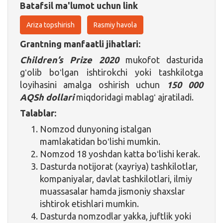
Batafsil ma'lumot uchun link
Ariza topshirish
Rasmiy havola
Grantning manfaatli jihatlari:
Children’s Prize 2020
mukofot dasturida
gʻolib boʻlgan ishtirokchi yoki tashkilotga
loyihasini amalga oshirish uchun
150 000
AQSh dollari
miqdoridagi mablagʻ ajratiladi.
Talablar:
Nomzod dunyoning istalgan
mamlakatidan boʻlishi mumkin.
Nomzod 18 yoshdan katta boʻlishi kerak.
Dasturda notijorat (xayriya) tashkilotlar,
kompaniyalar, davlat tashkilotlari, ilmiy
muassasalar hamda jismoniy shaxslar
ishtirok etishlari mumkin.
Dasturda nomzodlar yakka, juftlik yoki