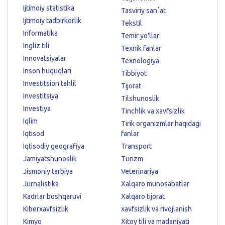
Ijtimoiy statistika
Tasviriy sanʼat
Ijtimoiy tadbirkorlik
Tekstil
Informatika
Temir yo'llar
Ingliz tili
Texnik fanlar
Innovatsiyalar
Texnologiya
Inson huquqlari
Tibbiyot
Investitsion tahlil
Tijorat
Investitsiya
Tilshunoslik
Investiya
Tinchlik va xavfsizlik
Iqlim
Tirik organizmlar haqidagi
Iqtisod
fanlar
Iqtisodiy geografiya
Transport
Jamiyatshunoslik
Turizm
Jismoniy tarbiya
Veterinariya
Jurnalistika
Xalqaro munosabatlar
Kadrlar boshqaruvi
Xalqaro tijorat
Kiberxavfsizlik
xavfsizlik va rivojlanish
Kimyo
Xitoy tili va madaniyati