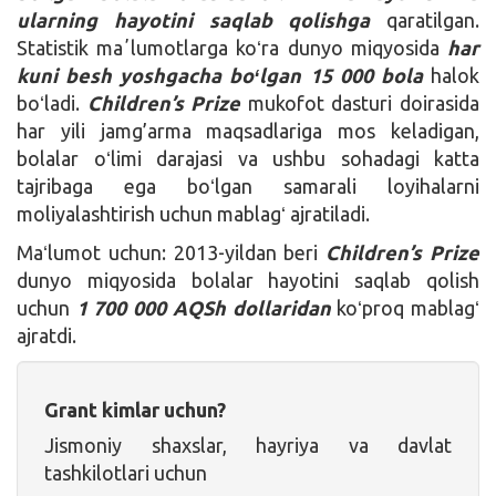
ularning hayotini saqlab qolishga
qaratilgan.
Statistik maʼlumotlarga koʻra dunyo miqyosida
har
kuni besh yoshgacha boʻlgan
15 000 bola
halok
boʻladi.
Children’s Prize
mukofot dasturi doirasida
har yili jamg’arma maqsadlariga mos keladigan,
bolalar oʻlimi darajasi va ushbu sohadagi katta
tajribaga ega boʻlgan samarali loyihalarni
moliyalashtirish uchun mablagʻ ajratiladi.
Maʻlumot uchun: 2013-yildan beri
Children’s Prize
dunyo miqyosida bolalar hayotini saqlab qolish
uchun
1 700 000 AQSh dollaridan
koʻproq mablagʻ
ajratdi.
Grant kimlar uchun?
Jismoniy shaxslar, hayriya va davlat
tashkilotlari uchun