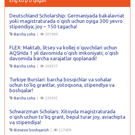
Eng ko'p o'qilgan
Deutschland Scholarship: Germaniyada bakalavriat
yoki magistraturada oʻqish uchun oyiga 300 yevro
stipendiya; joy – 150 tagacha!
Barcha soha
|
301909
FLEX: Maktab, litsey va kollej oʻquvchilari uchun
AQSHda 1 yil davomida oʻqish imkoniyati; oʻqish
davomida barcha xarajatlar qoplanadi!
Barcha soha
|
269337
Turkiye Burslari: barcha bosqichlar va sohalar
uchun to’liq grantlar, yotoqxona, stipendiya va
boshqalar!
Barcha soha
|
235932
Schwarzman Scholars: Xitoyda magistraturada
oʻqish uchun toʻliq grant, bepul turar joy, aviachipta
va stipendiya!
Biznesni boshqarish
|
227409