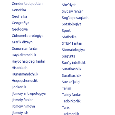
Gender tadqiqotlari
She'riyat
Genetika
Siyosiy fanlar
Geofizika
Sog'liqni saqlash
Geografiya
Sotsiologiya
Geologiya
Sport
Gidrometeorologiya
Statistika
Grafik dizayn
STEM fanlari
Gumanitar fanlar
Stomatologiya
Haykaltaroshlik
Sug'urta
Hayot haqidagi fanlar
Sun'iy intellekt
Hisoblash
Suratkashlik
Hunarmandchilik
Suratkashlik
Huquqshunoslik
Suv xo'jaligi
Ijodkorlik
Ta'lim
Ijtimoiy antropologiya
Tabiiy fanlar
Ijtimoiy fanlar
Tadbirkorlik
Ijtimoiy himoya
Tarix
Ijtimoiy ish
Tarjimonlik