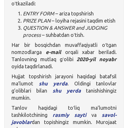
oʻtkaziladi:
ENTRY FORM
– ariza topshirish
PRIZE PLAN
– loyiha rejasini taqdim etish
QUESTION & ANSWER and JUDGING
process
– suhbatdan oʻtish.
Har bir bosqichdan muvaffaqiyatli oʻtgan
nomzodlarga
e-mail
orqali xabar beriladi.
Tanlovning mutlaq gʻolibi
2020-yil noyabr
oyida taqdirlanadi.
Hujjat topshirish jarayoni haqidagi batafsil
ma’lumot
shu yerda
. Oldingi tanlovlar
g’oliblari bilan
shu yerda
tanishishingiz
mumkin.
Tanlov haqidagi toʻliq ma’lumotni
tashkilotchining
rasmiy sayti
va
savol-
javoblar
dan topishingiz mumkin. Murojaat