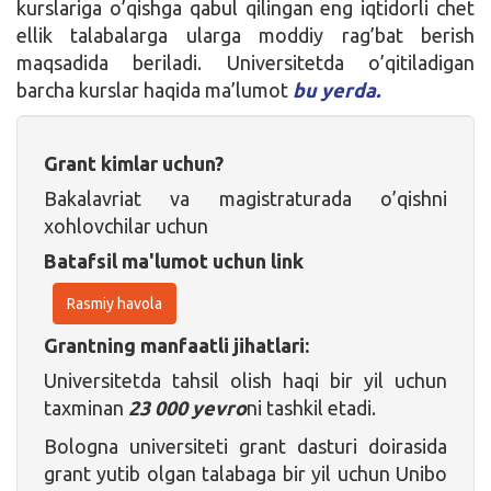
kurslariga o’qishga qabul qilingan eng iqtidorli chet
ellik talabalarga ularga moddiy rag’bat berish
maqsadida beriladi. Universitetda o’qitiladigan
barcha kurslar haqida ma’lumot
bu yerda.
Grant kimlar uchun?
Bakalavriat va magistraturada o’qishni
xohlovchilar uchun
Batafsil ma'lumot uchun link
Rasmiy havola
Grantning manfaatli jihatlari:
Universitetda tahsil olish haqi bir yil uchun
taxminan
23 000 yevro
ni tashkil etadi.
Bologna universiteti grant dasturi doirasida
grant yutib olgan talabaga bir yil uchun Unibo