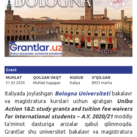
Kirish
Grant
MUHLAT
QOLGAN VAQT
HUDUD
O'QILGAN
31.03.2020
Muhlat tugagan
Italiya
8933 marta
Italiyada joylashgan
Bologna Universiteti
bakalavr
va magistratura kurslari uchun ajratgan
Unibo
Action 1&2: study grants and tuition fee waivers
for international students – A.Y. 2020/21
moddiy
ta’minot dasturiga arizalar qabul qilinmoqda.
Grantlar shu universitet bakalavr va magistratura