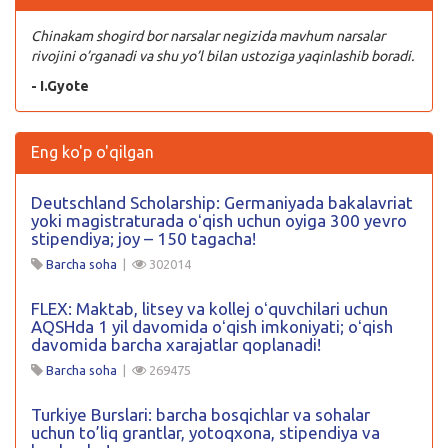
Chinakam shogird bor narsalar negizida mavhum narsalar
rivojini o’rganadi va shu yo’l bilan ustoziga yaqinlashib boradi.
- I.Gyote
Eng ko'p o'qilgan
Deutschland Scholarship: Germaniyada bakalavriat
yoki magistraturada oʻqish uchun oyiga 300 yevro
stipendiya; joy – 150 tagacha!
Barcha soha
|
302014
FLEX: Maktab, litsey va kollej oʻquvchilari uchun
AQSHda 1 yil davomida oʻqish imkoniyati; oʻqish
davomida barcha xarajatlar qoplanadi!
Barcha soha
|
269475
Turkiye Burslari: barcha bosqichlar va sohalar
uchun to’liq grantlar, yotoqxona, stipendiya va