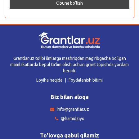
Grantlar.uz tolibi ilmlarga mashriqdan mag’ribgacha bo’lgan
mamlakatlarda bepul ta’lim olish uchun grant topishda yordam
beradi.
Loyiha haqida
Foydalanish bitimi
Biz bilan aloqa
info@grantlar.uz
@hamidziyo
To'lovga qabul qilamiz