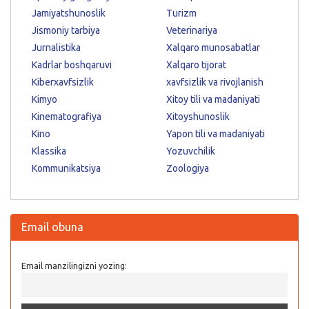
Jamiyatshunoslik
Turizm
Jismoniy tarbiya
Veterinariya
Jurnalistika
Xalqaro munosabatlar
Kadrlar boshqaruvi
Xalqaro tijorat
Kiberxavfsizlik
xavfsizlik va rivojlanish
Kimyo
Xitoy tili va madaniyati
Kinematografiya
Xitoyshunoslik
Kino
Yapon tili va madaniyati
Klassika
Yozuvchilik
Kommunikatsiya
Zoologiya
Email obuna
Email manzilingizni yozing: