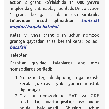
action 2 granti ko’rinishida
11 000 yevro
miqdorida grant mablag’i beriladi. Unibo action
1 granti berilgan talabalar esa
kontrakt
to’lovidan ozod qilinadilar
.
kontrakt
miqdori haqida batafsil
Kelasi yil yana grant olish uchun nomzod
grantga qaytadan ariza berishi kerak bo’ladi.
batafsil
Talablar:
Grantlar quyidagi talablarga eng mos
nomzodlarga beriladi:
Nomzod tegishli diplomga ega bo’lishi
kerak (bakalavr yoki yuqori maktab
diplomiga).
Grantlar nomzodning SAT va GRE
testlaridagi uvaffaqqiyatiga asoslangan
holda belgilanadi. Shuning uchun