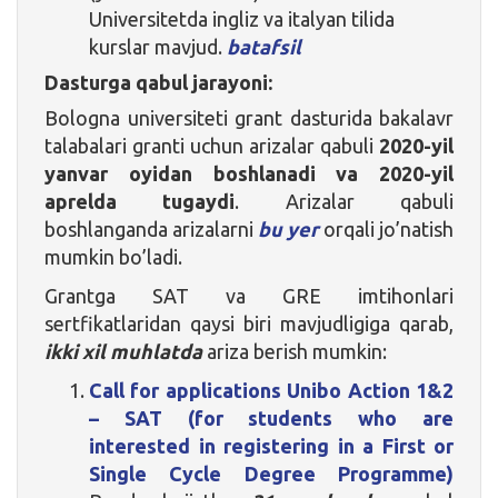
Universitetda ingliz va italyan tilida
kurslar mavjud.
batafsil
Dasturga qabul jarayoni:
Bologna universiteti grant dasturida bakalavr
talabalari granti uchun arizalar qabuli
2020-yil
yanvar oyidan boshlanadi va 2020-yil
aprelda tugaydi
. Arizalar qabuli
boshlanganda arizalarni
bu yer
orqali jo’natish
mumkin bo’ladi.
Grantga SAT va GRE imtihonlari
sertfikatlaridan qaysi biri mavjudligiga qarab,
ikki xil muhlatda
ariza berish mumkin:
Call for applications Unibo Action 1&2
– SAT (for students who are
interested in registering in a First or
Single Cycle Degree Programme)