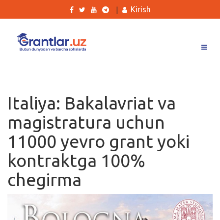
Kirish
|
Grantlar
Tanlovlar
Italiya: Bakalavriat va
Ishlar
magistratura uchun
Kurslar
11000 yevro grant yoki
Blog
kontraktga 100%
Yana
chegirma
Qidirish