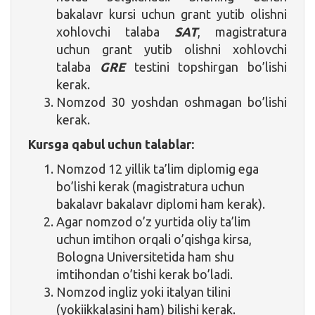
bakalavr kursi uchun grant yutib olishni
xohlovchi talaba
SAT
, magistratura
uchun grant yutib olishni xohlovchi
talaba
GRE
testini topshirgan bo’lishi
kerak.
Nomzod 30 yoshdan oshmagan bo’lishi
kerak.
Kursga qabul uchun talablar:
Nomzod 12 yillik ta’lim diplomig ega
bo’lishi kerak (magistratura uchun
bakalavr bakalavr diplomi ham kerak).
Agar nomzod o’z yurtida oliy ta’lim
uchun imtihon orqali o’qishga kirsa,
Bologna Universitetida ham shu
imtihondan o’tishi kerak bo’ladi.
Nomzod ingliz yoki italyan tilini
(yokiikkalasini ham) bilishi kerak.