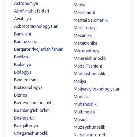
Astronomiya
Media
Atrof-muhit fanlari
Menejment
Aviatsiya
Mental Salomatlik
Axborot texnologiyalari
Metallurgiya
Bank ishi
Mexanika
Barcha soha
Mexatronika
Barqaror rivojlanish fanlari
Mikrobiologiya
Biofizika
Mineralshunoslik
Biokimyo
Moda (Fashion)
Biologiya
Moddashunoslik
Biomeditsina
Moliya
Biotexnologiya
Moliyaviy texnologiyalar
Biznes
Mudofaa
Biznesni boshqarish
Muhandislik
Boshlang'ich ta'lim
Multimedia
Boshqaruv
Musiqa
Buxgalteriya
Muzeyshunoslik
Chegarashunoslik
Narsalar interneti