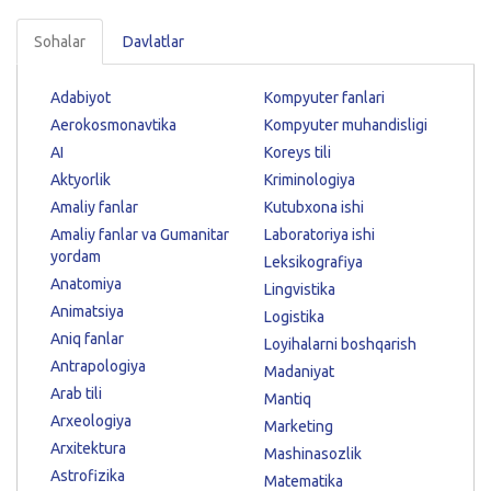
Sohalar
Davlatlar
Adabiyot
Kompyuter fanlari
Aerokosmonavtika
Kompyuter muhandisligi
AI
Koreys tili
Aktyorlik
Kriminologiya
Amaliy fanlar
Kutubxona ishi
Amaliy fanlar va Gumanitar
Laboratoriya ishi
yordam
Leksikografiya
Anatomiya
Lingvistika
Animatsiya
Logistika
Aniq fanlar
Loyihalarni boshqarish
Antrapologiya
Madaniyat
Arab tili
Mantiq
Arxeologiya
Marketing
Arxitektura
Mashinasozlik
Astrofizika
Matematika