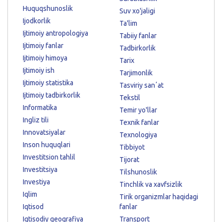
Huquqshunoslik
Suv xo'jaligi
Ijodkorlik
Ta'lim
Ijtimoiy antropologiya
Tabiiy fanlar
Ijtimoiy fanlar
Tadbirkorlik
Ijtimoiy himoya
Tarix
Ijtimoiy ish
Tarjimonlik
Ijtimoiy statistika
Tasviriy sanʼat
Ijtimoiy tadbirkorlik
Tekstil
Informatika
Temir yo'llar
Ingliz tili
Texnik fanlar
Innovatsiyalar
Texnologiya
Inson huquqlari
Tibbiyot
Investitsion tahlil
Tijorat
Investitsiya
Tilshunoslik
Investiya
Tinchlik va xavfsizlik
Iqlim
Tirik organizmlar haqidagi
Iqtisod
fanlar
Iqtisodiy geografiya
Transport