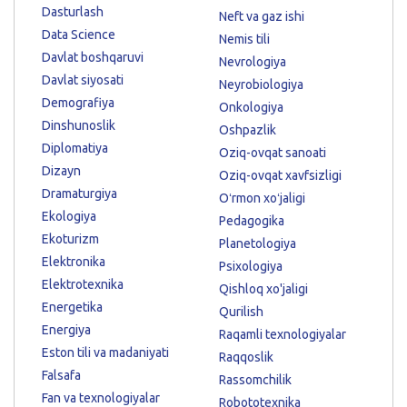
Dasturlash
Neft va gaz ishi
Data Science
Nemis tili
Davlat boshqaruvi
Nevrologiya
Davlat siyosati
Neyrobiologiya
Demografiya
Onkologiya
Dinshunoslik
Oshpazlik
Diplomatiya
Oziq-ovqat sanoati
Dizayn
Oziq-ovqat xavfsizligi
Dramaturgiya
Oʻrmon xoʻjaligi
Ekologiya
Pedagogika
Ekoturizm
Planetologiya
Elektronika
Psixologiya
Elektrotexnika
Qishloq xo'jaligi
Energetika
Qurilish
Energiya
Raqamli texnologiyalar
Eston tili va madaniyati
Raqqoslik
Falsafa
Rassomchilik
Fan va texnologiyalar
Robototexnika