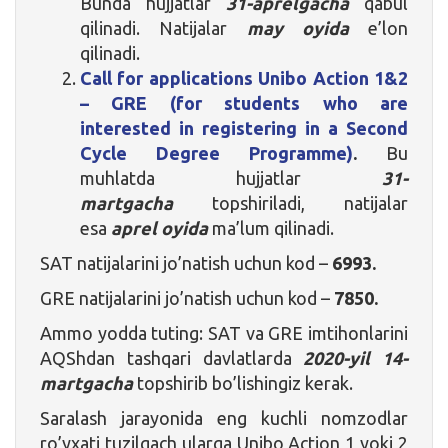
Bunda hujjatlar
31-aprelgacha
qabul
qilinadi. Natijalar
may oyida
e’lon
qilinadi.
Call for applications Unibo Action 1&2
– GRE (for students who are
interested in registering in a Second
Cycle Degree Programme)
.
Bu
muhlatda hujjatlar
31-
martgacha
topshiriladi, natijalar
esa
aprel oyida
ma’lum qilinadi.
SAT natijalarini jo’natish uchun kod –
6993.
GRE natijalarini jo’natish uchun kod –
7850.
Ammo yodda tuting: SAT va GRE imtihonlarini
AQShdan tashqari davlatlarda
2020-yil
1
4-
martgacha
topshirib bo’lishingiz kerak.
Saralash jarayonida eng kuchli nomzodlar
ro’yxati tuzilgach ularga Unibo Action 1 yoki 2