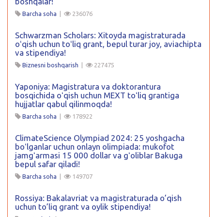
boshqalar!
Barcha soha
|
236076
Schwarzman Scholars: Xitoyda magistraturada
oʻqish uchun toʻliq grant, bepul turar joy, aviachipta
va stipendiya!
Biznesni boshqarish
|
227475
Yaponiya: Magistratura va doktorantura
bosqichida oʻqish uchun MEXT toʻliq grantiga
hujjatlar qabul qilinmoqda!
Barcha soha
|
178922
ClimateScience Olympiad 2024: 25 yoshgacha
boʻlganlar uchun onlayn olimpiada: mukofot
jamgʻarmasi 15 000 dollar va gʻoliblar Bakuga
bepul safar qiladi!
Barcha soha
|
149707
Rossiya: Bakalavriat va magistraturada o’qish
uchun to’liq grant va oylik stipendiya!